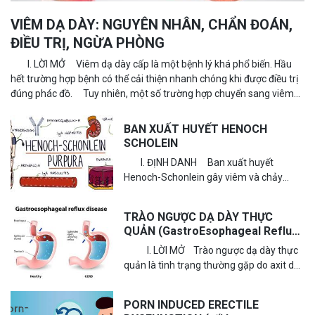
VIÊM DẠ DÀY: NGUYÊN NHÂN, CHẨN ĐOÁN,
ĐIỀU TRỊ, NGỪA PHÒNG
I. LỜI MỞ Viêm dạ dày cấp là một bệnh lý khá phổ biến. Hầu
hết trường hợp bệnh có thể cải thiện nhanh chóng khi được điều trị
đúng phác đồ. Tuy nhiên, một số trường hợp chuyển sang viêm
dạ...
BAN XUẤT HUYẾT HENOCH
SCHOLEIN
I. ĐỊNH DANH Ban xuất huyết
Henoch-Schonlein gây viêm và chảy
máu các mạch máu nhỏ ở da, khớp, ruột
và thận. Do đó, còn...
TRÀO NGƯỢC DẠ DÀY THỰC
QUẢN (GastroEsophageal Reflux
Disease)
I. LỜI MỞ Trào ngược dạ dày thực
quản là tình trạng thường gặp do axit dạ
dày trào ngược lên thực quản gây...
PORN INDUCED ERECTILE