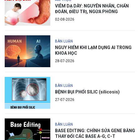
VIÊM DẠ DÀY: NGUYÊN NHÂN, CHẨN
ĐOÁN, ĐIỀU TRỊ, NGỪA PHÒNG
02-08-2026
BÀN LUẬN
NGUY HIỂM KHI LẠM DỤNG AI TRONG
KHOA HỌC
28-07-2026
BÀN LUẬN
BỆNH BỤI PHỔI SILIC (silicosis)
27-07-2026
BÀN LUẬN
BASE EDITING: CHỈNH SỬA GENE BẰNG
THAY ĐỔI CÁC BASE A-G; C-T