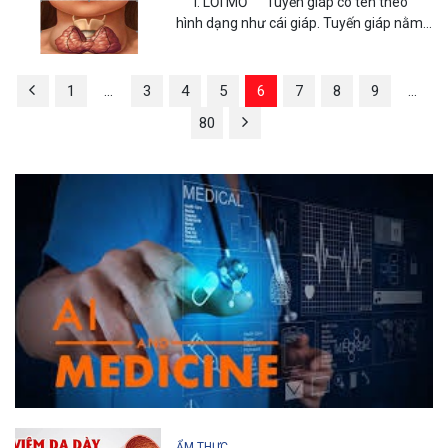
I. LỜI MỞ Tuyến giáp có tên theo
hình dạng như cái giáp. Tuyến giáp nằm
trước cổ, có hai thùy nằm hai bên sát...
1
…
3
4
5
6
7
8
9
…
80
ẨM THỰC