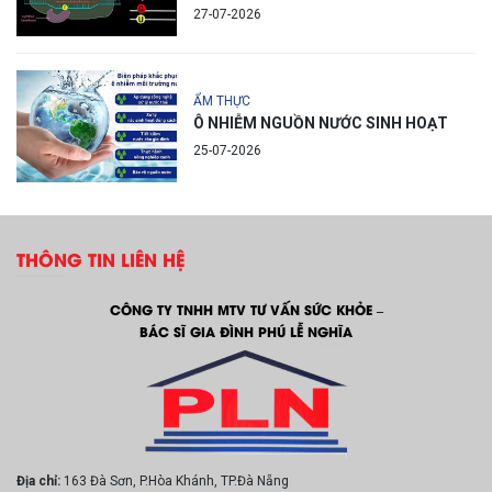
27-07-2026
ẨM THỰC
Ô NHIỄM NGUỒN NƯỚC SINH HOẠT
25-07-2026
THÔNG TIN LIÊN HỆ
CÔNG TY TNHH MTV TƯ VẤN SỨC KHỎE –
BÁC SĨ GIA ĐÌNH PHÚ LỄ NGHĨA
Địa chỉ:
163 Đà Sơn, P.Hòa Khánh, TP.Đà Nẵng