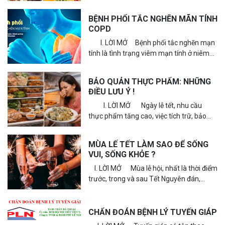
xảy ra khi hệ thống...
BỆNH PHỔI TẮC NGHẼN MÃN TÍNH
COPD
I. LỜI MỞ Bệnh phổi tắc nghẽn mạn
tính là tình trạng viêm mạn tính ở niêm
mạc đường hô hấp, dẫn đến giảm...
BẢO QUẢN THỰC PHẨM: NHỮNG
ĐIỀU LƯU Ý !
I. LỜI MỞ Ngày lễ tết, nhu cầu
thực phẩm tăng cao, việc tích trữ, bảo
quản không đúng cách có thể làm...
MÙA LẾ TẾT LÀM SAO ĐỂ SỐNG
VUI, SỐNG KHỎE ?
I. LỜI MỞ Mùa lễ hội, nhất là thời điểm
trước, trong và sau Tết Nguyên đán,
người dân thường bận rộn với kế hoạch
vui...
CHẨN ĐOÁN BỆNH LÝ TUYẾN GIÁP