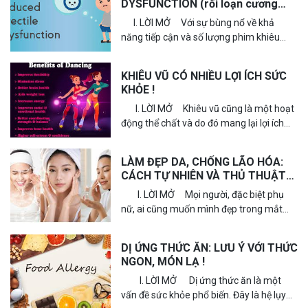
DYSFUNCTION (rối loạn cương
dương do phim khiêu dâm)
I. LỜI MỞ Với sự bùng nổ về khả
năng tiếp cận và số lượng phim khiêu
dâm trong nhiều năm qua, nhiều nhà
nghiên...
KHIÊU VŨ CÓ NHIỀU LỢI ÍCH SỨC
KHỎE !
I. LỜI MỞ Khiêu vũ cũng là một hoạt
động thể chất và do đó mang lại lợi ích
cho sức khỏe như một hình...
LÀM ĐẸP DA, CHỐNG LÃO HÓA:
CÁCH TỰ NHIÊN VÀ THỦ THUẬT
CAN THIỆP
I. LỜI MỞ Mọi người, đặc biệt phụ
nữ, ai cũng muốn mình đẹp trong mắt
mọi người. Vì vậy, xu hướng làm đẹp...
DỊ ỨNG THỨC ĂN: LƯU Ý VỚI THỨC
NGON, MÓN LẠ !
I. LỜI MỞ Dị ứng thức ăn là một
vấn đề sức khỏe phổ biến. Đây là hệ lụy