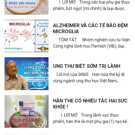
I. LỜI MỞ Trong các loại phụ gia thực
phẩm, bột ngọt (mì chính) là loại được
dùng nhiều nhất, từ trong dây chuyền chế
biến...
ALZHEIMER VÀ CÁC TẾ BÀO ĐỆM
MICROGLIA
TÓM TẮT Nhóm nghiên cứu từ Viện
Công nghệ Sinh học Flemish (VIB), Đại
học KU Leuven (Bỉ), Viện Nghiên cứu Sa
sút trí tuệ...
UNG THƯ BIẾT SỚM TRỊ LÀNH
Lời mở của SKĐS Hơn nửa thế kỷ đi
cùng ngành ung thư học Việt Nam,
GS.TS.BS Nguyễn Chấn Hùng không chỉ
chữa bệnh bằng y học,...
HÀN THE CÓ NHIỀU TÁC HAI SỨC
KHỎE !
I. LỜI MỞ Trong lãnh vực thực
phẩm, hàn the là một phụ gia (1) tạo kết
cấu tạo độ dai, giòn, déo….(2) có tính...