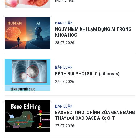
02-08-2026
BÀN LUẬN
NGUY HIỂM KHI LẠM DỤNG AI TRONG
KHOA HỌC
28-07-2026
BÀN LUẬN
BỆNH BỤI PHỔI SILIC (silicosis)
27-07-2026
BÀN LUẬN
BASE EDITING: CHỈNH SỬA GENE BẰNG
THAY ĐỔI CÁC BASE A-G; C-T
27-07-2026