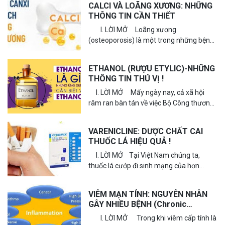
CALCI VÀ LOÃNG XƯƠNG: NHỮNG
THÔNG TIN CẦN THIẾT
I. LỜI MỞ Loãng xương
(osteoporosis) là một trong những bệnh
mạn tính phổ biến ở người cao tuổi.
Nghiên cứu của chúng tôi...
ETHANOL (RƯỢU ETYLIC)-NHỮNG
THÔNG TIN THÚ VỊ !
I. LỜI MỞ Mấy ngày nay, cả xã hội
râm ran bàn tán về việc Bộ Công thương
cấp phép cho xăng pha cồn ethanol
E10...
VARENICLINE: DƯỢC CHẤT CAI
THUỐC LÁ HIỆU QUẢ !
I. LỜI MỞ Tại Việt Nam chúng ta,
thuốc lá cướp đi sinh mạng của hơn
100.000 người mỗi năm, hơn 230 người
mỗi ngày, vì nicotine...
VIÊM MẠN TÍNH: NGUYÊN NHÂN
GÂY NHIỀU BỆNH (Chronic
inflammation: the cause of many
I. LỜI MỞ Trong khi viêm cấp tính là
diseases)