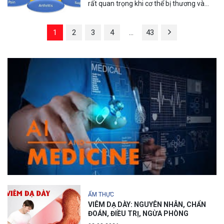
rất quan trọng khi cơ thể bị thương và
nhiễm trùng, những nghiên cứu khoa...
1
2
3
4
…
43
ẨM THỰC
VIÊM DẠ DÀY: NGUYÊN NHÂN, CHẨN
ĐOÁN, ĐIỀU TRỊ, NGỪA PHÒNG