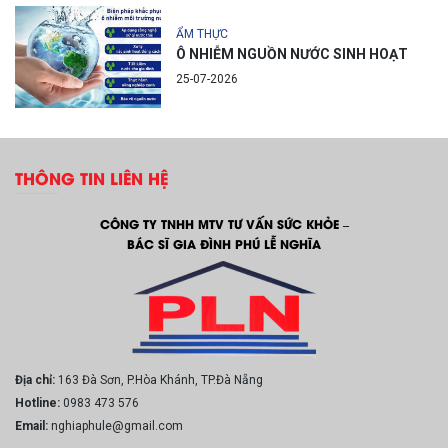
ẨM THỰC
Ô NHIỄM NGUỒN NƯỚC SINH HOẠT
25-07-2026
THÔNG TIN LIÊN HỆ
CÔNG TY TNHH MTV TƯ VẤN SỨC KHỎE –
BÁC SĨ GIA ĐÌNH PHÚ LỄ NGHĨA
Địa chỉ:
163 Đà Sơn, P.Hòa Khánh, TP.Đà Nẵng
Hotline:
0983 473 576
Email:
nghiaphule@gmail.com