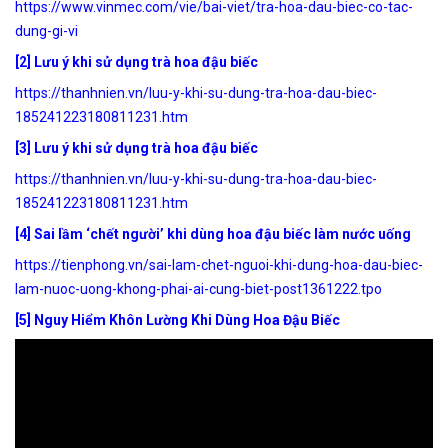
https://www.vinmec.com/vie/bai-viet/tra-hoa-dau-biec-co-tac-
dung-gi-vi
[2] Lưu ý khi sử dụng trà hoa đậu biếc
https://thanhnien.vn/luu-y-khi-su-dung-tra-hoa-dau-biec-
185241223180811231.htm
[3] Lưu ý khi sử dụng trà hoa đậu biếc
https://thanhnien.vn/luu-y-khi-su-dung-tra-hoa-dau-biec-
185241223180811231.htm
[4] Sai lầm ‘chết người’ khi dùng hoa đậu biếc làm nước uống
https://tienphong.vn/sai-lam-chet-nguoi-khi-dung-hoa-dau-biec-
lam-nuoc-uong-khong-phai-ai-cung-biet-post1361222.tpo
[5] Nguy Hiểm Khôn Lường Khi Dùng Hoa Đậu Biếc