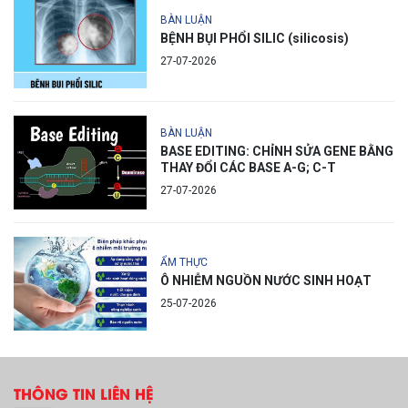
BÀN LUẬN
BỆNH BỤI PHỔI SILIC (silicosis)
27-07-2026
BÀN LUẬN
BASE EDITING: CHỈNH SỬA GENE BẰNG
THAY ĐỔI CÁC BASE A-G; C-T
27-07-2026
ẨM THỰC
Ô NHIỄM NGUỒN NƯỚC SINH HOẠT
25-07-2026
THÔNG TIN LIÊN HỆ