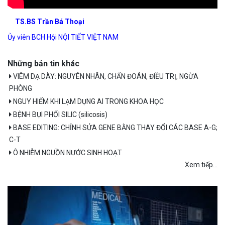
TS.BS Trần Bá Thoại
Ủy viên BCH Hội NỘI TIẾT VIỆT NAM
Những bản tin khác
VIÊM DẠ DÀY: NGUYÊN NHÂN, CHẨN ĐOÁN, ĐIỀU TRỊ, NGỪA
PHÒNG
NGUY HIỂM KHI LẠM DỤNG AI TRONG KHOA HỌC
BỆNH BỤI PHỔI SILIC (silicosis)
BASE EDITING: CHỈNH SỬA GENE BẰNG THAY ĐỔI CÁC BASE A-G;
C-T
Ô NHIỄM NGUỒN NƯỚC SINH HOẠT
Xem tiếp...