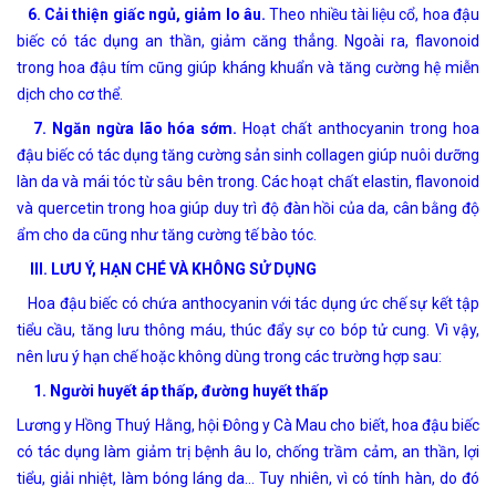
6. Cải thiện giấc ngủ, giảm lo âu.
Theo nhiều tài liệu cổ, hoa đậu
biếc có tác dụng an thần, giảm căng thẳng. Ngoài ra, flavonoid
trong hoa đậu tím cũng giúp kháng khuẩn và tăng cường hệ miễn
dịch cho cơ thể.
7. Ngăn ngừa lão hóa sớm.
Hoạt chất anthocyanin trong hoa
đậu biếc có tác dụng tăng cường sản sinh collagen giúp nuôi dưỡng
làn da và mái tóc từ sâu bên trong. Các hoạt chất elastin, flavonoid
và quercetin trong hoa giúp duy trì độ đàn hồi của da, cân bằng độ
ẩm cho da cũng như tăng cường tế bào tóc.
III. LƯU Ý, HẠN CHÉ VÀ KHÔNG SỬ DỤNG
Hoa đậu biếc có chứa anthocyanin với tác dụng ức chế sự kết tập
tiểu cầu, tăng lưu thông máu, thúc đẩy sự co bóp tử cung. Vì vậy,
nên lưu ý hạn chế hoặc không dùng trong các trường hợp sau:
1. Người huyết áp thấp, đường huyết thấp
Lương y Hồng Thuý Hằng, hội Đông y Cà Mau cho biết, hoa đậu biếc
có tác dụng làm giảm trị bệnh âu lo, chống trầm cảm, an thần, lợi
tiểu, giải nhiệt, làm bóng láng da… Tuy nhiên, vì có tính hàn, do đó