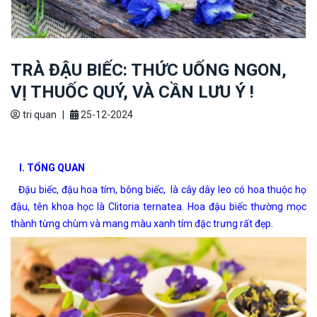
TRÀ ĐẬU BIẾC: THỨC UỐNG NGON,
VỊ THUỐC QUÝ, VÀ CẦN LƯU Ý !
tri quan
|
25-12-2024
I. TỔNG QUAN
Đậu biếc, đậu hoa tím, bông biếc, là cây dây leo có hoa thuộc họ
đậu, tên khoa học là Clitoria ternatea. Hoa đậu biếc thường mọc
thành từng chùm và mang màu xanh tím đặc trưng rất đẹp.