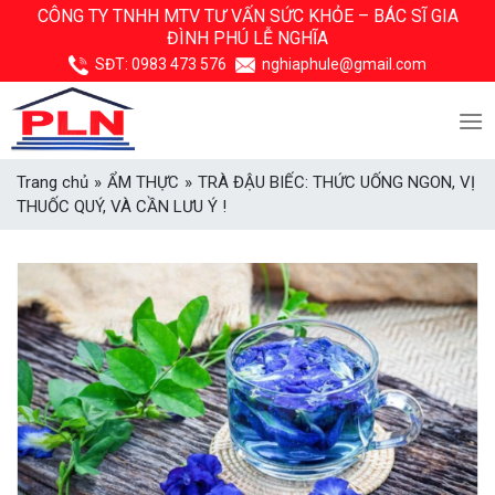
Skip
CÔNG TY TNHH MTV TƯ VẤN SỨC KHỎE –
BÁC SĨ GIA
ĐÌNH PHÚ LỄ NGHĨA
to
content
SĐT:
0983 473 576
nghiaphule@gmail.com
Trang chủ
»
ẨM THỰC
»
TRÀ ĐẬU BIẾC: THỨC UỐNG NGON, VỊ
THUỐC QUÝ, VÀ CẦN LƯU Ý !