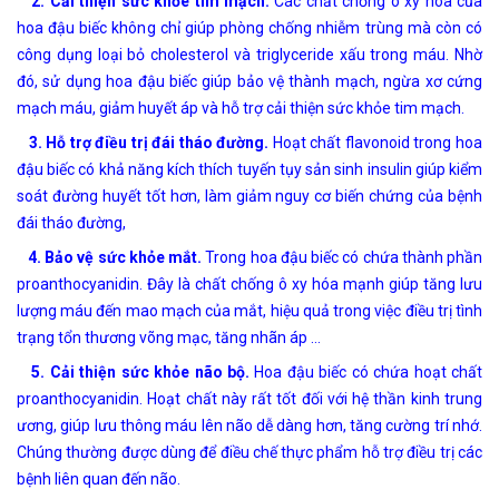
2. Cải thiện sức khỏe tim mạch.
Các chất chống ô xy hóa của
hoa đậu biếc không chỉ giúp phòng chống nhiễm trùng mà còn có
công dụng loại bỏ cholesterol và triglyceride xấu trong máu. Nhờ
đó, sử dụng hoa đậu biếc giúp bảo vệ thành mạch, ngừa xơ cứng
mạch máu, giảm huyết áp và hỗ trợ cải thiện sức khỏe tim mạch.
3. Hỗ trợ điều trị đái tháo đường.
Hoạt chất flavonoid trong hoa
đậu biếc có khả năng kích thích tuyến tụy sản sinh insulin giúp kiểm
soát đường huyết tốt hơn, làm giảm nguy cơ biến chứng của bệnh
đái tháo đường,
4. Bảo vệ sức khỏe mắt.
Trong hoa đậu biếc có chứa thành phần
proanthocyanidin. Đây là chất chống ô xy hóa mạnh giúp tăng lưu
lượng máu đến mao mạch của mắt, hiệu quả trong việc điều trị tình
trạng tổn thương võng mạc, tăng nhãn áp …
5. Cải thiện sức khỏe não bộ.
Hoa đậu biếc có chứa hoạt chất
proanthocyanidin. Hoạt chất này rất tốt đối với hệ thần kinh trung
ương, giúp lưu thông máu lên não dễ dàng hơn, tăng cường trí nhớ.
Chúng thường được dùng để điều chế thực phẩm hỗ trợ điều trị các
bệnh liên quan đến não.