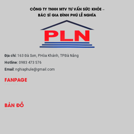
CÔNG TY TNHH MTV TƯ VẤN SỨC KHỎE –
BÁC SĨ GIA ĐÌNH PHÚ LỄ NGHĨA
Địa chỉ:
163 Đà Sơn, P.Hòa Khánh, TP.Đà Nẵng
Hotline:
0983 473 576
Email:
nghiaphule@gmail.com
FANPAGE
BẢN ĐỒ