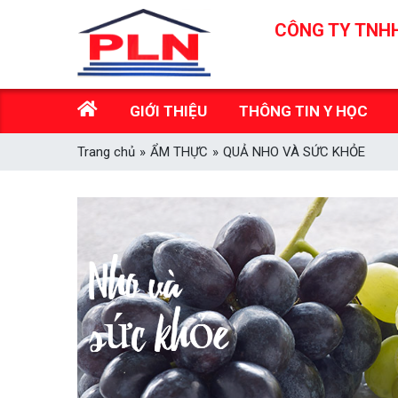
Skip
CÔNG TY TNHH
to
content
GIỚI THIỆU
THÔNG TIN Y HỌC
Trang chủ
»
ẨM THỰC
»
QUẢ NHO VÀ SỨC KHỎE