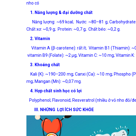
nho có
1. Năng lượng & đại dưỡng chất
Năng lượng: ~69 kcal; Nước: ~80–81 g; Carbohydrate: ~
Chất xơ: ~0,9 g; Protein: ~0,7 g; Chất béo: ~0,2 g.
2. Vitamin
Vitamin A (β-carotene): rất ít; Vitamin B1 (Thiamin): ~0
vitamin B9 (Folate): ~2 µg; Vitamin C: ~10 mg; Vitamin K
3. Khoáng chất
Kali (K): ~190–200 mg; Canxi (Ca): ~10 mg; Phospho (P)
mg; Mangan (Mn): ~0,07 mg.
4. Hợp chất sinh học có lợi
Polyphenol; Flavonoid; Resveratrol (nhiều ở vỏ nho đỏ/đ
III. NHỮNG LỢI ÍCH SỨC KHỎE