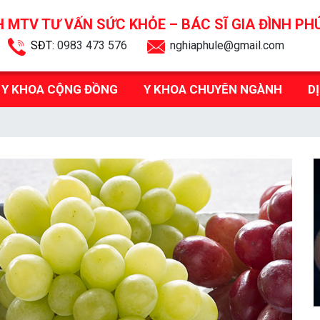
 MTV TƯ VẤN SỨC KHỎE –
BÁC SĨ GIA ĐÌNH PH
SĐT:
0983 473 576
nghiaphule@gmail.com
Y KHOA CỘNG ĐỒNG
Y KHOA CHUYÊN NGÀNH
D