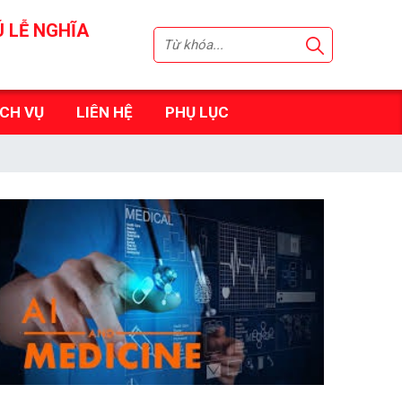
Ú LỄ NGHĨA
ỊCH VỤ
LIÊN HỆ
PHỤ LỤC