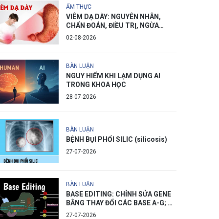
ẨM THỰC
VIÊM DẠ DÀY: NGUYÊN NHÂN,
CHẨN ĐOÁN, ĐIỀU TRỊ, NGỪA
PHÒNG
02-08-2026
BÀN LUẬN
NGUY HIỂM KHI LẠM DỤNG AI
TRONG KHOA HỌC
28-07-2026
BÀN LUẬN
BỆNH BỤI PHỔI SILIC (silicosis)
27-07-2026
BÀN LUẬN
BASE EDITING: CHỈNH SỬA GENE
BẰNG THAY ĐỔI CÁC BASE A-G; C-
T
27-07-2026