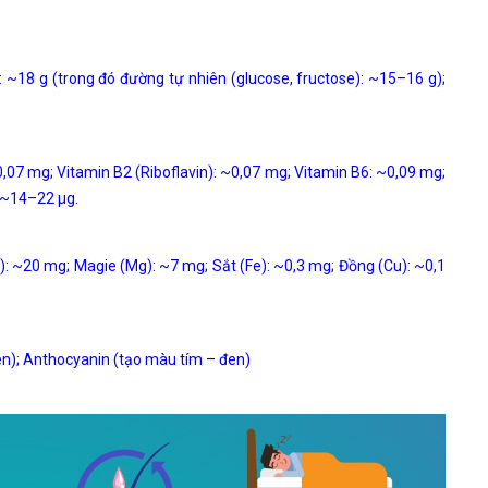
18 g (trong đó đường tự nhiên (glucose, fructose): ~15–16 g);
,07 mg; Vitamin B2 (Riboflavin): ~0,07 mg; Vitamin B6: ~0,09 mg;
: ~14–22 µg.
: ~20 mg; Magie (Mg): ~7 mg; Sắt (Fe): ~0,3 mg; Đồng (Cu): ~0,1
en); Anthocyanin (tạo màu tím – đen)