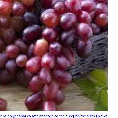
à polyphenol và axit phenolic có tác dụng hỗ trợ giảm lipid và