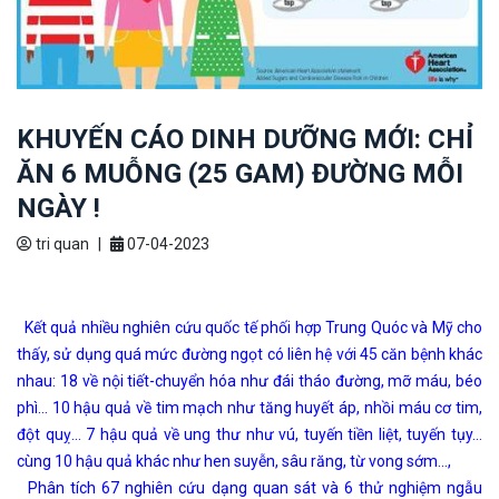
KHUYẾN CÁO DINH DƯỠNG MỚI: CHỈ
ĂN 6 MUỖNG (25 GAM) ĐƯỜNG MỖI
NGÀY !
tri quan
|
07-04-2023
Kết quả nhiều nghiên cứu quốc tế phối hợp Trung Quóc và Mỹ cho
thấy, sử dụng quá mức đường ngọt có liên hệ với 45 căn bệnh khác
nhau: 18 về nội tiết-chuyển hóa như đái tháo đường, mỡ máu, béo
phì… 10 hậu quả về tim mạch như tăng huyết áp, nhồi máu cơ tim,
đột quỵ… 7 hậu quả về ung thư như vú, tuyến tiền liệt, tuyến tụy…
cùng 10 hậu quả khác như hen suyễn, sâu răng, từ vong sớm…,
Phân tích 67 nghiên cứu dạng quan sát và 6 thử nghiệm ngẫu