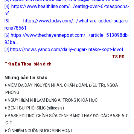
https://www.healthline.com/…/eating-over-6-teaspoons-
[4]
of…
https://www.today.com/…/what-are-added-sugars-
[5]
rcna78561
https://www.thecheyennepost.com/…/article_513898db-
[6]
93ba…
https://news.yahoo.com/daily-sugar-intake-kept-level…
[7]
TS.BS
Trần Bá Thoại biên dịch
Những bản tin khác
VIÊM DẠ DÀY: NGUYÊN NHÂN, CHẨN ĐOÁN, ĐIỀU TRỊ, NGỪA
PHÒNG
NGUY HIỂM KHI LẠM DỤNG AI TRONG KHOA HỌC
BỆNH BỤI PHỔI SILIC (silicosis)
BASE EDITING: CHỈNH SỬA GENE BẰNG THAY ĐỔI CÁC BASE A-G;
C-T
Ô NHIỄM NGUỒN NƯỚC SINH HOẠT