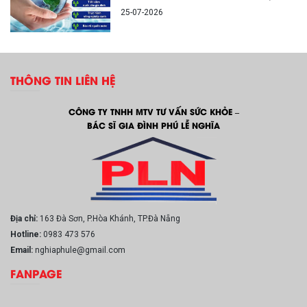
25-07-2026
THÔNG TIN LIÊN HỆ
CÔNG TY TNHH MTV TƯ VẤN SỨC KHỎE –
BÁC SĨ GIA ĐÌNH PHÚ LỄ NGHĨA
Địa chỉ:
163 Đà Sơn, P.Hòa Khánh, TP.Đà Nẵng
Hotline:
0983 473 576
Email:
nghiaphule@gmail.com
FANPAGE