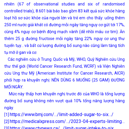
nhiên (67 of observational studies and six of randomised
controlled trials), 8.601 bài báo bao gồm 83 kết quả sức khỏe hàng
loạt hồ sơ sức khỏe của người lớn và trẻ em cho thấy: uống thêm
250 ml nước giải khát có đường mỗi ngày tăng nguy cơ gút tới 17%,
cùng 4% nguy cơ bệnh động mạch vành (dễ nhồi máu cơ tim). Ăn
thêm 25 g đường fructose mỗi ngày tăng 22% nguy cơ ung thư
tuyến tụy… và bất cứ lượng đường bổ sung nào cũng làm tăng tích
tụ mỡ ở gan và cơ.
Các nghiên cứu ở Trung Quốc và Mỹ, WHO, Quỹ Nghiên cứu Ung
thư thế giới (World Cancer Research Fund, WCRF) và Viện Nghiên
cứu Ung thư Mỹ (American Institute for Cancer Research, AICR)
phối hợp ra khuyến nghị: NÊN DÙNG 6 MUỐNG (25 GAM) ĐƯỜNG
MỐI NGÀY.
Mức này thấp hơn khuyến nghị trước đó của WHO là tổng lượng
đường bổ sung không nên vượt quá 10% tổng năng lượng hàng
ngày.
https://www.bmj.com/…/limit-added-sugar-to-six…/
[1]
https://medicalxpress.com/…/2023-04-experts-limiting…
[2]
https://www.ctvnews.ca/…/limit-sugar-intake-to-six…
[3]