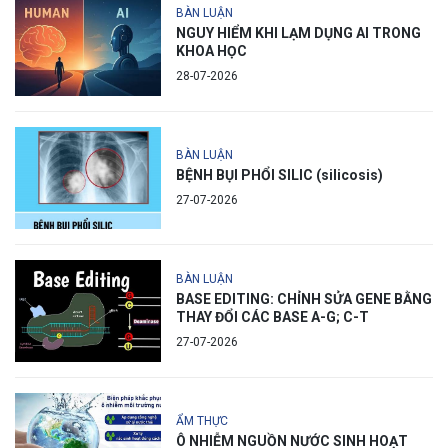
BÀN LUẬN
NGUY HIỂM KHI LẠM DỤNG AI TRONG
KHOA HỌC
28-07-2026
BÀN LUẬN
BỆNH BỤI PHỔI SILIC (silicosis)
27-07-2026
BÀN LUẬN
BASE EDITING: CHỈNH SỬA GENE BẰNG
THAY ĐỔI CÁC BASE A-G; C-T
27-07-2026
ẨM THỰC
Ô NHIỄM NGUỒN NƯỚC SINH HOẠT