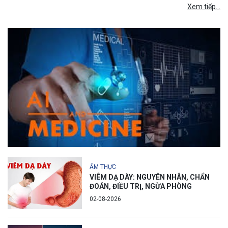
Xem tiếp...
ẨM THỰC
VIÊM DẠ DÀY: NGUYÊN NHÂN, CHẨN
ĐOÁN, ĐIỀU TRỊ, NGỪA PHÒNG
02-08-2026