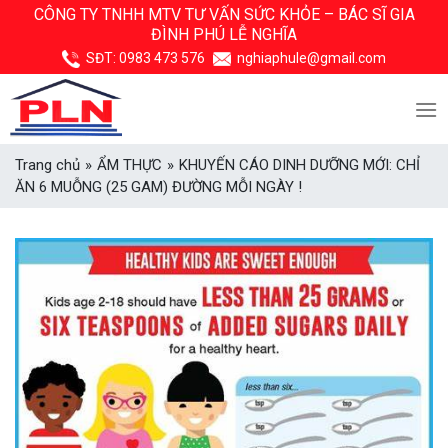
Skip
CÔNG TY TNHH MTV TƯ VẤN SỨC KHỎE –
BÁC SĨ GIA
ĐÌNH PHÚ LỄ NGHĨA
to
content
SĐT:
0983 473 576
nghiaphule@gmail.com
Trang chủ
»
ẨM THỰC
»
KHUYẾN CÁO DINH DƯỠNG MỚI: CHỈ
ĂN 6 MUỖNG (25 GAM) ĐƯỜNG MỖI NGÀY !