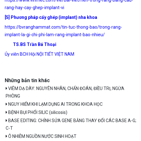
rang-hay-cay-ghep-implant-vi
[5]
Phương pháp cấy ghép (implant) nha khoa
https://bvranghammat.com/tin-tuc-thong-bao/trong-rang-
implant-la-gi-chi-phi-lam-rang-implant-bao-nhieu/
TS.BS Trần Bá Thoại
Ủy viên BCH Hội NỘI TIẾT VIỆT NAM
Những bản tin khác
VIÊM DẠ DÀY: NGUYÊN NHÂN, CHẨN ĐOÁN, ĐIỀU TRỊ, NGỪA
PHÒNG
NGUY HIỂM KHI LẠM DỤNG AI TRONG KHOA HỌC
BỆNH BỤI PHỔI SILIC (silicosis)
BASE EDITING: CHỈNH SỬA GENE BẰNG THAY ĐỔI CÁC BASE A-G;
C-T
Ô NHIỄM NGUỒN NƯỚC SINH HOẠT