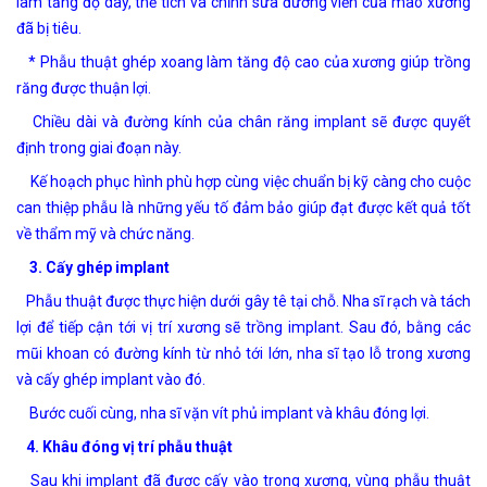
làm tăng độ dày, thể tích và chỉnh sửa đường viền của mào xương
đã bị tiêu.
* Phẫu thuật ghép xoang làm tăng độ cao của xương giúp trồng
răng được thuận lợi.
Chiều dài và đường kính của chân răng implant sẽ được quyết
định trong giai đoạn này.
Kế hoạch phục hình phù hợp cùng việc chuẩn bị kỹ càng cho cuộc
can thiệp phẫu là những yếu tố đảm bảo giúp đạt được kết quả tốt
về thẩm mỹ và chức năng.
3. Cấy ghép implant
Phẫu thuật được thực hiện dưới gây tê tại chỗ. Nha sĩ rạch và tách
lợi để tiếp cận tới vị trí xương sẽ trồng implant. Sau đó, bằng các
mũi khoan có đường kính từ nhỏ tới lớn, nha sĩ tạo lỗ trong xương
và cấy ghép implant vào đó.
Bước cuối cùng, nha sĩ vặn vít phủ implant và khâu đóng lợi.
4. Khâu đóng vị trí phẫu thuật
Sau khi implant đã được cấy vào trong xương, vùng phẫu thuật