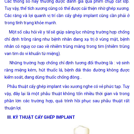
Các thông số này thường được đánh giá qua phim chụp cắt lớp.
Tuy vậy, thể tích xương cũng có thể được cải thiện nhờ ghép xương.
Các răng và lợi quanh vị trí cần cấy ghép implant cũng cần phải ở
trong tình trạng khỏe mạnh.
Một số câu hỏi về y tế sẽ giúp sàng lọc những trường hợp chống
chỉ định trồng răng như bệnh nhân đang xạ trị ở vùng mặt, bệnh
nhân có nguy cơ cao về nhiễm trùng màng trong tim (nhiễm trùng
van tim do vi khuẩn từ miệng).
Những trường hợp chống chỉ định tương đối thường là : vệ sinh
răng miệng kém, hút thuốc lá, bệnh đái tháo đường không được
kiểm soát, đang dùng thuốc chống đông…
Phẫu thuật cấy ghép implant vào xương nghe có vẻ phức tạp. Tuy
vậy, đây lại là một phẫu thuật không tốn nhiều thời gian và trong
phần lớn các trường hợp, quá trình hồi phục sau phẫu thuật rất
thuận lợi.
III. KỸ THUẬT CẤY GHÉP IMPLANT