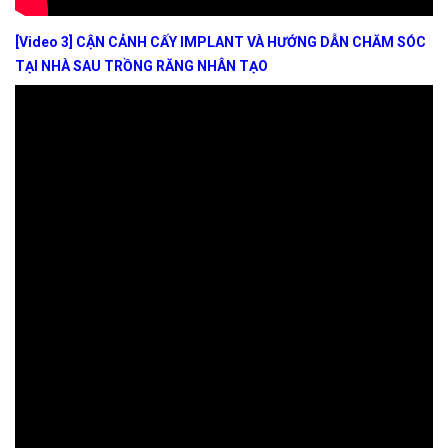
[Video 3] CẬN CẢNH CẤY IMPLANT VÀ HƯỚNG DẪN CHĂM SÓC
TẠI NHÀ SAU TRỒNG RĂNG NHÂN TẠO