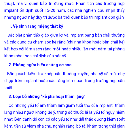
thuật, mà vì quên bảo trì đúng mực. Phân tích các trường hợp
implant ổn định suốt 15-20 năm, các nhà nghiên cứu nhận thấy
những người này duy trì được ba thói quen bảo trì implant đơn giản
1. Vệ sinh răng miệng
thật kỹ
Đặc biệt phần tiếp giáp giữa lợi và implant bằng bàn chải thường
và các dụng cụ chăm sóc kẽ răng (chỉ nha khoa hoặc bàn chải kẽ)
kết hợp với làm sạch răng một hoặc nhiều lần một năm tại phòng
khám nha theo chỉ định của bác sỹ.
2.
Phòng ngừa biến chứng cơ học
Bằng cách kiểm tra khớp cắn thường xuyên, nha sỹ sẽ mài nhẹ
chụp trên implant hoặc các răng liên quan trong trường hợp cần
thiết.
3. Loại bỏ những “kẻ phá hoại thầm lặng”
Có những yếu tố âm thầm làm giảm tuổi thọ của implant thầm
lặng nhiều người không để ý, trong đó thuốc lá là yếu tố nguy hiểm
nhất. Bên cạnh đó còn có các yếu tố như đái tháo đường kiểm soát
kém, tiền sử viêm nha chu, nghiến răng, bỏ tái khám trong thời gian