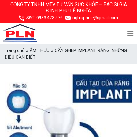
Skip
CÔNG TY TNHH MTV TƯ VẤN SỨC KHỎE –
BÁC SĨ GIA
ĐÌNH PHÚ LỄ NGHĨA
to
content
SĐT:
0983 473 576
nghiaphule@gmail.com
Trang chủ
»
ẨM THỰC
»
CẤY GHÉP IMPLANT RĂNG: NHỮNG
ĐIỀU CẦN BIẾT