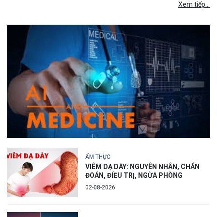
Xem tiếp...
ẨM THỰC
VIÊM DẠ DÀY: NGUYÊN NHÂN, CHẨN
ĐOÁN, ĐIỀU TRỊ, NGỪA PHÒNG
02-08-2026