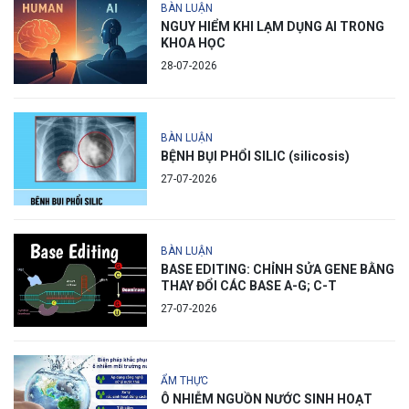
BÀN LUẬN
NGUY HIỂM KHI LẠM DỤNG AI TRONG
KHOA HỌC
28-07-2026
BÀN LUẬN
BỆNH BỤI PHỔI SILIC (silicosis)
27-07-2026
BÀN LUẬN
BASE EDITING: CHỈNH SỬA GENE BẰNG
THAY ĐỔI CÁC BASE A-G; C-T
27-07-2026
ẨM THỰC
Ô NHIỄM NGUỒN NƯỚC SINH HOẠT