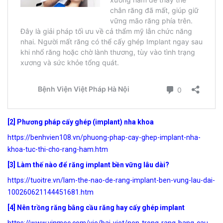
[2] Phương pháp cấy ghép (implant) nha khoa
https://benhvien108.vn/phuong-phap-cay-ghep-implant-nha-
khoa-tuc-thi-cho-rang-ham.htm
[3] Làm thế nào để răng implant bền vững lâu dài?
https://tuoitre.vn/lam-the-nao-de-rang-implant-ben-vung-lau-dai-
100260621144451681.htm
[4] Nên trồng răng bằng cầu răng hay cấy ghép implant
https://www.vinmec.com/vie/bai-viet/nen-trong-rang-bang-cau-