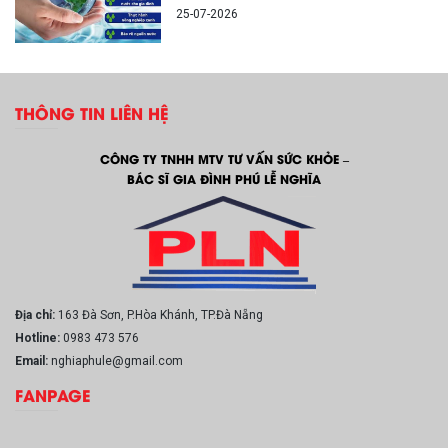
25-07-2026
THÔNG TIN LIÊN HỆ
CÔNG TY TNHH MTV TƯ VẤN SỨC KHỎE –
BÁC SĨ GIA ĐÌNH PHÚ LỄ NGHĨA
Địa chỉ:
163 Đà Sơn, P.Hòa Khánh, TP.Đà Nẵng
Hotline:
0983 473 576
Email:
nghiaphule@gmail.com
FANPAGE