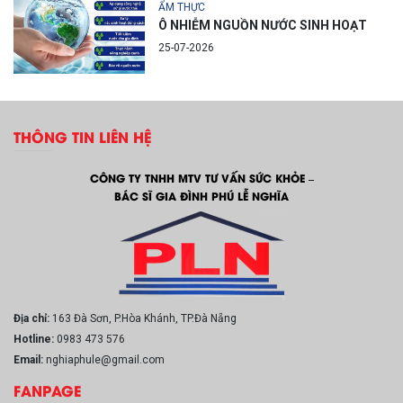
ẨM THỰC
Ô NHIỄM NGUỒN NƯỚC SINH HOẠT
25-07-2026
THÔNG TIN LIÊN HỆ
CÔNG TY TNHH MTV TƯ VẤN SỨC KHỎE –
BÁC SĨ GIA ĐÌNH PHÚ LỄ NGHĨA
Địa chỉ:
163 Đà Sơn, P.Hòa Khánh, TP.Đà Nẵng
Hotline:
0983 473 576
Email:
nghiaphule@gmail.com
FANPAGE