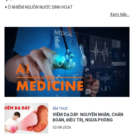
Ô NHIỄM NGUỒN NƯỚC SINH HOẠT
Xem tiếp...
ẨM THỰC
VIÊM DẠ DÀY: NGUYÊN NHÂN, CHẨN
ĐOÁN, ĐIỀU TRỊ, NGỪA PHÒNG
02-08-2026