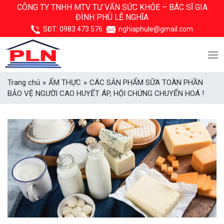
Skip
CÔNG TY TNHH MTV TƯ VẤN SỨC KHỎE –
BÁC SĨ GIA
ĐÌNH PHÚ LỄ NGHĨA
to
content
SĐT:
0983 473 576
nghiaphule@gmail.com
Trang chủ
»
ẨM THỰC
»
CÁC SẢN PHẨM SỮA TOÀN PHẦN
BẢO VỆ NGƯỜI CAO HUYẾT ÁP, HỘI CHỨNG CHUYỂN HOÁ !