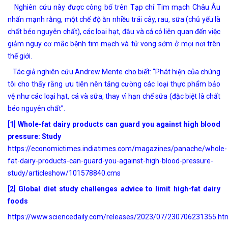
Nghiên cứu này được công bố trên Tạp chí Tim mạch Châu Âu
nhấn mạnh rằng, một chế độ ăn nhiều trái cây, rau, sữa (chủ yếu là
chất béo nguyên chất), các loại hạt, đậu và cá có liên quan đến việc
giảm nguy cơ mắc bệnh tim mạch và tử vong sớm ở mọi nơi trên
thế giới.
Tác giả nghiên cứu Andrew Mente cho biết: “Phát hiện của chúng
tôi cho thấy rằng ưu tiên nên tăng cường các loại thực phẩm bảo
vệ như các loại hạt, cá và sữa, thay vì hạn chế sữa (đặc biệt là chất
béo nguyên chất”.
[1] Whole-fat dairy products can guard you against high blood
pressure: Study
https://economictimes.indiatimes.com/magazines/panache/whole-
fat-dairy-products-can-guard-you-against-high-blood-pressure-
study/articleshow/101578840.cms
[2] Global diet study challenges advice to limit high-fat dairy
foods
https://www.sciencedaily.com/releases/2023/07/230706231355.ht