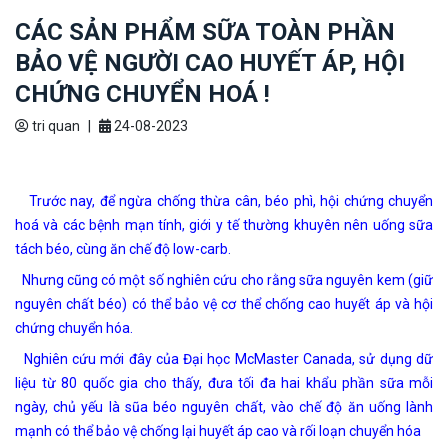
CÁC SẢN PHẨM SỮA TOÀN PHẦN
BẢO VỆ NGƯỜI CAO HUYẾT ÁP, HỘI
CHỨNG CHUYỂN HOÁ !
tri quan
|
24-08-2023
Trước nay, để ngừa chống thừa cân, béo phì, hội chứng chuyển
hoá và các bệnh mạn tính, giới y tế thường khuyên nên uống sữa
tách béo, cùng ăn chế độ low-carb.
Nhưng cũng có một số nghiên cứu cho rằng sữa nguyên kem (giữ
nguyên chất béo) có thể bảo vệ cơ thể chống cao huyết áp và hội
chứng chuyển hóa.
Nghiên cứu mới đây của Đại học McMaster Canada, sử dụng dữ
liệu từ 80 quốc gia cho thấy, đưa tối đa hai khẩu phần sữa mỗi
ngày, chủ yếu là sũa béo nguyên chất, vào chế độ ăn uống lành
mạnh có thể bảo vệ chống lại huyết áp cao và rối loạn chuyển hóa