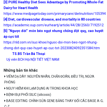
[3] PURE Healthy Diet Sees Advantage by Promoting Whole-Fat
Dairy for Heart Health
https://www.medpagetoday.com/primarycare/dietnutrition/105394
[4] Diet, cardiovascular disease, and mortality in 80 countries
https://academic.oup.com/eurheartj/article/44/28/2560/7192512
[5] “Ngược đời” món béo ngọt nhưng chống đột quỵ, cao huyết
áp cực tốt
https://nld.com.vn/suc-khoe/nguoc-doi-mon-beo-ngot-nhung-
chong-dot-quy-cao-huyet-ap-cuc-tot-20230824092351584.htm
TS.BS Trần Bá Thoại
Uỷ viên BCH Hội NỘI TIẾT VIỆT NAM
Những bản tin khác
VIÊM DẠ DÀY: NGUYÊN NHÂN, CHẨN ĐOÁN, ĐIỀU TRỊ, NGỪA
PHÒNG
NGUY HIỂM KHI LẠM DỤNG AI TRONG KHOA HỌC
BỆNH BỤI PHỔI SILIC (silicosis)
BASE EDITING: CHỈNH SỬA GENE BẰNG THAY ĐỔI CÁC BASE A-G;
C-T