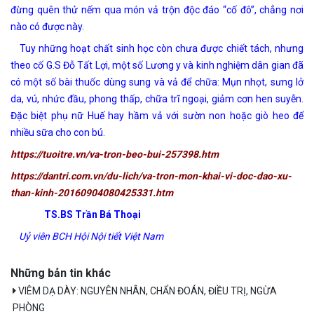
đừng quên thử nếm qua món vả trộn độc đáo “cố đô”, chẳng nơi
nào có được này.
Tuy những hoạt chất sinh học còn chưa được chiết tách, nhưng
theo cố G.S Đỗ Tất Lợi, một số Lương y và kinh nghiệm dân gian đã
có một số bài thuốc dùng sung và vả để chữa: Mụn nhọt, sưng lở
da, vú, nhức đầu, phong thấp, chữa trĩ ngoại, giảm cơn hen suyễn.
Đặc biệt phụ nữ Huế hay hầm vả với sườn non hoặc giò heo để
nhiều sữa cho con bú.
https://tuoitre.vn/va-tron-beo-bui-257398.htm
https://dantri.com.vn/du-lich/va-tron-mon-khai-vi-doc-dao-xu-
than-kinh-20160904080425331.htm
TS.BS Trần Bá Thoại
Uỷ viên BCH Hội Nội tiết Việt Nam
Những bản tin khác
VIÊM DẠ DÀY: NGUYÊN NHÂN, CHẨN ĐOÁN, ĐIỀU TRỊ, NGỪA
PHÒNG