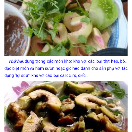
Thứ hai,
dùng trong các món kho: kho với các loại thịt heo, bò…
đặc biệt món vả hầm sườn hoặc giò heo dành cho sản phụ với tác
dụng “lợi sữa”; kho với các loại cá lóc, rô, diếc…