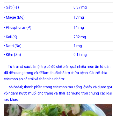
• Sắt (Fe)
0.37 mg
• Magiê (Mg)
17 mg
• Phosphorus (P)
14 mg
• Kali (K)
232 mg
• Natri (Na)
1 mg
• Kẽm (Zn)
0.15 mg
Từ trái vả các bà nội trợ cố đô chế biến quá nhiều món ăn từ dân
dã đến sang trọng và để làm thuốc hỗ trợ chữa bệnh. Có thể chia
các món ăn có trái vả thành ba nhóm:
Thứ nhất,
thành phần trong các món rau sống; ở đây vả được gọt
vỏ ngâm nước muối cho trắng và thái lát mỏng trộn chung các loại
rau khác.