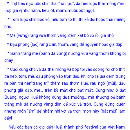
* Thịt heo nạc luộc chín thái “hạt lựu”, da heo luộc thái mỏng đem
ướp gia vị như hành, tiêu, ớt, mắm, muối, bột ngọt….
* Tôm luộc chín bóc vỏ, nếu tôm to thì thì xẻ đôi hoặc thái miếng
nhỏ.
* Mè (vừng) rang vừa thơm vàng, đem xát bỏ vỏ rồi giã nhỏ.
* Đậu phộng (lạc) rang chín, thơm, vàng để nguyên hoặc giã dập.
* Bánh tráng mè (bánh đa vừng) nướng vừa vàng thơm không bị
cháy.
* Cuối cùng cho vả đã thái mỏng và bóp tơi vào soong rồi cho thịt,
da heo, tôm, mè, đậu phộng vào trộn đều. Khi cho ra đĩa đem trưng
ra bàn thì nên”trang trí” thêm rau thơm Huế, rau ngò (mùi), đậu
phộng giã dập, mè… trên bề mặt cho bắt mắt. Cũng như ở đất
Quảng, người Huế không dùng đũa muỗng… mà thường bẻ bánh
tráng mè đã nướng vàng dòn để xúc vả trộn. Cũng đừng quên
những món “ẩm” để nhâm nhi với vả trộn, món này “bắt mồi” lắm
đấy!
Nếu các bạn có dịp đến Huế, thành phố festival của Việt Nam,