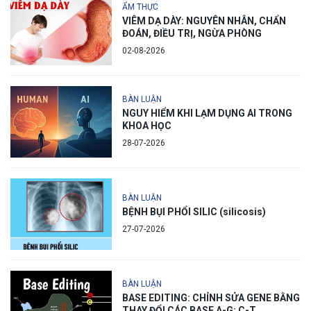
ẨM THỰC
VIÊM DẠ DÀY: NGUYÊN NHÂN, CHẨN
ĐOÁN, ĐIỀU TRỊ, NGỪA PHÒNG
02-08-2026
BÀN LUẬN
NGUY HIỂM KHI LẠM DỤNG AI TRONG
KHOA HỌC
28-07-2026
BÀN LUẬN
BỆNH BỤI PHỔI SILIC (silicosis)
27-07-2026
BÀN LUẬN
BASE EDITING: CHỈNH SỬA GENE BẰNG
THAY ĐỔI CÁC BASE A-G; C-T