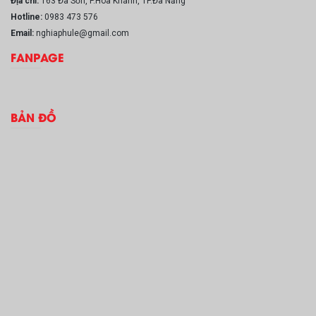
Địa chỉ:
163 Đà Sơn, P.Hòa Khánh, TP.Đà Nẵng
Hotline:
0983 473 576
Email:
nghiaphule@gmail.com
FANPAGE
BẢN ĐỒ