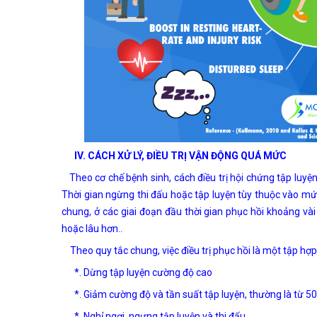
IV. CÁCH XỬ LÝ, ĐIỀU TRỊ VẬN ĐỘNG QUÁ MỨC
Theo cơ chế bệnh sinh, cách điều trị hội chứng tập luyện 
Thời gian ngừng thi đấu hoặc tập luyện tùy thuộc vào mứ
chung, ở các giai đoạn đầu thời gian phục hồi khoảng và
hoặc lâu hơn..
Theo quy tắc chung, việc điều trị phục hồi là một tập hợp
*. Dừng tập luyện cường độ cao
*. Giảm cường độ và tần suất tập luyện, thường là từ 5
*. Nghỉ ngơi ,ngưng tập luyện và thi đấu.