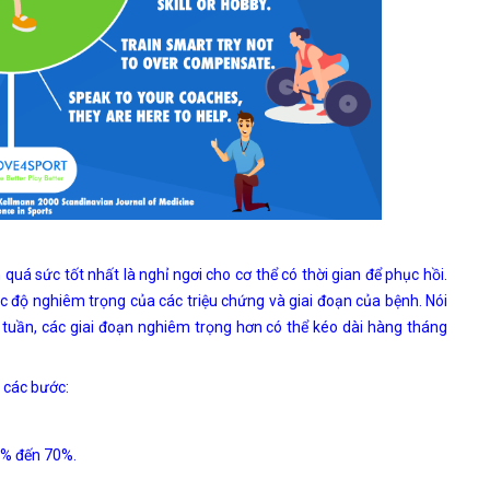
quá sức tốt nhất là nghỉ ngơi cho cơ thể có thời gian để phục hồi.
c độ nghiêm trọng của các triệu chứng và giai đoạn của bệnh. Nói
i tuần, các giai đoạn nghiêm trọng hơn có thể kéo dài hàng tháng
 các bước:
0% đến 70%.