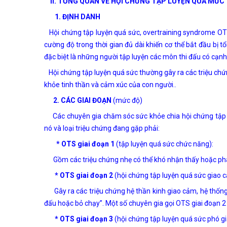
II. TỔNG QUAN VỀ HỘI CHỨNG TẬP LUYỆN QUÁ MỨC
1. ĐỊNH DANH
Hội chứng tập luyện quá sức, overtraining syndrome OTS,
cường độ trong thời gian đủ dài khiến cơ thể bắt đầu bị 
đặc biệt là những người tập luyện các môn thi đấu có cạnh
Hội chứng tập luyện quá sức thường gây ra các triệu chứn
khỏe tinh thần và cảm xúc của con người..
2. CÁC GIAI ĐOẠN
(mức độ)
Các chuyên gia chăm sóc sức khỏe chia hội chứng tập 
nó và loại triệu chứng đang gặp phải:
* OTS giai đoạn 1
(tập luyện quá sức chức năng):
Gồm các triệu chứng nhẹ có thể khó nhận thấy hoặc phân
* OTS giai đoạn 2
(hội chứng tập luyện quá sức giao 
Gây ra các triệu chứng hệ thần kinh giao cảm, hệ thống 
đấu hoặc bỏ chạy”. Một số chuyên gia gọi OTS giai đoạn 2
* OTS giai đoạn 3
(hội chứng tập luyện quá sức phó g