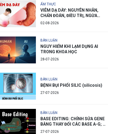
ẨM THỰC
VIÊM DẠ DÀY: NGUYÊN NHÂN,
CHẨN ĐOÁN, ĐIỀU TRỊ, NGỪA
PHÒNG
02-08-2026
BÀN LUẬN
NGUY HIỂM KHI LẠM DỤNG AI
TRONG KHOA HỌC
28-07-2026
BÀN LUẬN
BỆNH BỤI PHỔI SILIC (silicosis)
27-07-2026
BÀN LUẬN
BASE EDITING: CHỈNH SỬA GENE
BẰNG THAY ĐỔI CÁC BASE A-G; C-
T
27-07-2026