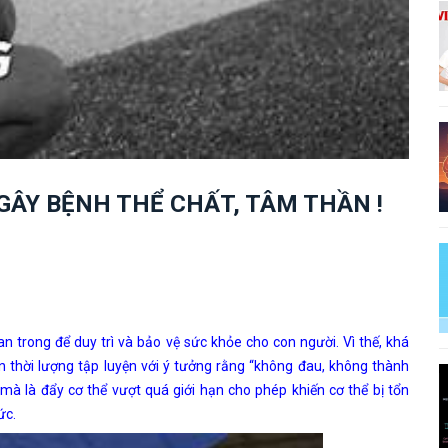
GÂY BỆNH THỂ CHẤT, TÂM THẦN !
an trong để duy trì và bảo vệ sức khỏe cho con người.
Vì thế, khá
 thời lượng tập luyện với ý tưởng rằng “không đau, không thành
mà là đẩy cơ thể vượt quá giới hạn cho phép khiến cơ thể bị tổn
ức.