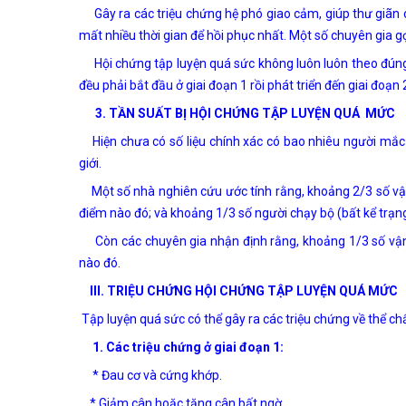
Gây ra các triệu chứng hệ phó giao cảm, giúp thư giãn 
mất nhiều thời gian để hồi phục nhất. Một số chuyên gia g
Hội chứng tập luyện quá sức không luôn luôn theo đúng mộ
đều phải bắt đầu ở giai đoạn 1 rồi phát triển đến giai đoạn 
3. TẦN SUẤT BỊ HỘI CHỨNG TẬP LUYỆN QUÁ MỨC
Hiện chưa có số liệu chính xác có bao nhiêu người mắc 
giới.
Một số nhà nghiên cứu ước tính rằng, khoảng 2/3 số vận 
điểm nào đó; và khoảng 1/3 số người chạy bộ (bất kể trạng
Còn các chuyên gia nhận định rằng, khoảng 1/3 số vận
nào đó.
III. TRIỆU CHỨNG HỘI CHỨNG TẬP LUYỆN QUÁ MỨC
Tập luyện quá sức có thể gây ra các triệu chứng về thể chấ
1. Các triệu chứng ở giai đoạn 1:
* Đau cơ và cứng khớp.
* Giảm cân hoặc tăng cân bất ngờ.