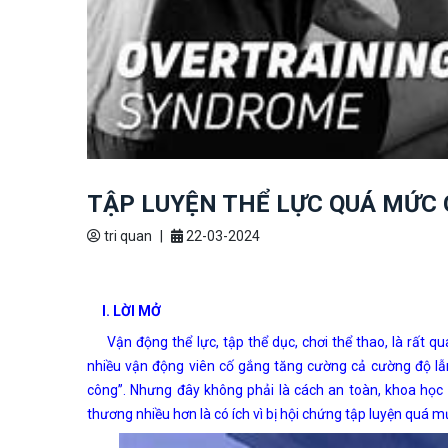
TẬP LUYỆN THỂ LỰC QUÁ MỨC 
tri quan
|
22-03-2024
I. LỜI MỞ
Vận động thể lực, tập thể dục, chơi thể thao, là rất qu
nhiều vận động viên cố gắng tăng cường cả cường độ lẫn
công”. Nhưng đây không phải là cách an toàn, khoa học 
thương nhiều hơn là có ích vì bị hội chứng tập luyện quá m