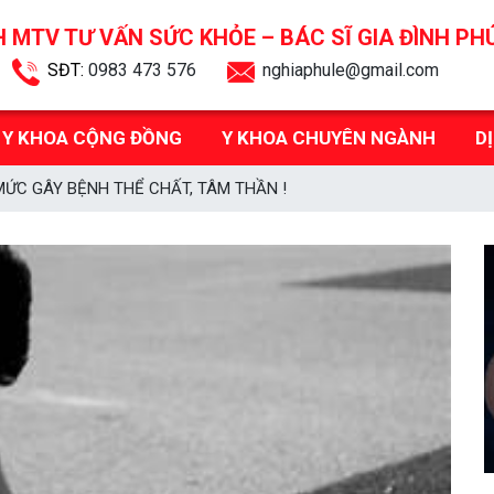
 MTV TƯ VẤN SỨC KHỎE –
BÁC SĨ GIA ĐÌNH PH
SĐT:
0983 473 576
nghiaphule@gmail.com
Y KHOA CỘNG ĐỒNG
Y KHOA CHUYÊN NGÀNH
D
MỨC GÂY BỆNH THỂ CHẤT, TÂM THẦN !