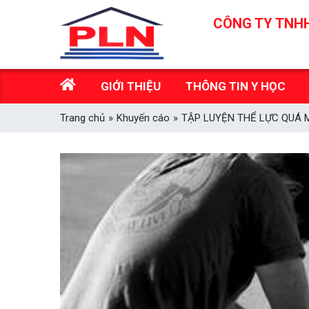
Skip
CÔNG TY TNHH
to
content
GIỚI THIỆU
THÔNG TIN Y HỌC
Trang chủ
»
Khuyến cáo
»
TẬP LUYỆN THỂ LỰC QUÁ 