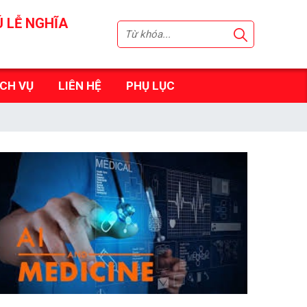
Ú LỄ NGHĨA
ỊCH VỤ
LIÊN HỆ
PHỤ LỤC