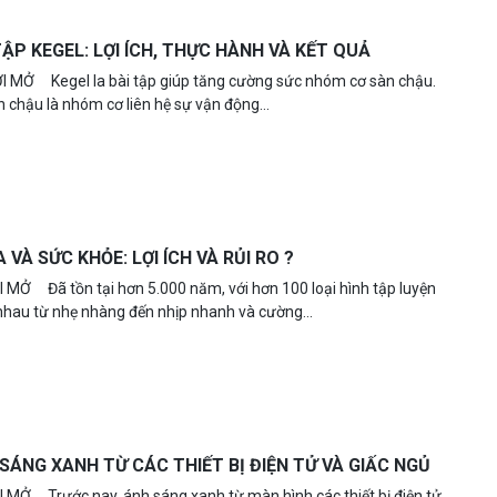
TẬP KEGEL: LỢI ÍCH, THỰC HÀNH VÀ KẾT QUẢ
I MỞ Kegel la bài tập giúp tăng cường sức nhóm cơ sàn chậu.
 chậu là nhóm cơ liên hệ sự vận động...
 VÀ SỨC KHỎE: LỢI ÍCH VÀ RỦI RO ?
I MỞ Đã tồn tại hơn 5.000 năm, với hơn 100 loại hình tập luyện
nhau từ nhẹ nhàng đến nhịp nhanh và cường...
SÁNG XANH TỪ CÁC THIẾT BỊ ĐIỆN TỬ VÀ GIẤC NGỦ
I MỞ Trước nay, ánh sáng xanh từ màn hình các thiết bị điện tử