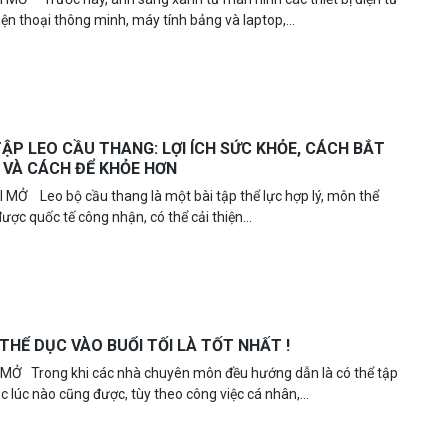
ện thoại thông minh, máy tính bảng và laptop,...
TẬP LEO CẦU THANG: LỢI ÍCH SỨC KHỎE, CÁCH BẮT
ĐẦU, VÀ CÁCH ĐỂ KHỎE HƠN
I MỞ Leo bộ cầu thang là một bài tập thể lực hợp lý, môn thể
ược quốc tế công nhận, có thể cải thiện...
THỂ DỤC VÀO BUỔI TỐI LÀ TỐT NHẤT !
Ở Trong khi các nhà chuyên môn đều hướng dẫn là có thể tập
c lúc nào cũng được, tùy theo công việc cá nhân,...