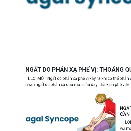
NGẤT DO PHẢN XẠ PHẾ VỊ: THOÁNG QU
I. LỜI MỞ Ngất do phản xạ phế vị xảy ra khi cơ thể phản 
nhân ngất do phản xạ quá mức của dây thầ kinh phế vị lên 
NGẤT
CẦN 
I. LỜ
với mộ