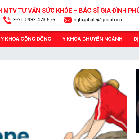
 MTV TƯ VẤN SỨC KHỎE –
BÁC SĨ GIA ĐÌNH PH
SĐT:
0983 473 576
nghiaphule@gmail.com
Y KHOA CỘNG ĐỒNG
Y KHOA CHUYÊN NGÀNH
D