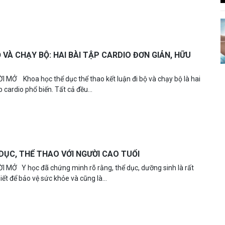
Ộ VÀ CHẠY BỘ: HAI BÀI TẬP CARDIO ĐƠN GIẢN, HỮU
I MỞ Khoa học thể dục thể thao kết luận đi bộ và chạy bộ là hai
p cardio phổ biến. Tất cả đều...
DỤC, THỂ THAO VỚI NGƯỜI CAO TUỔI
I MỞ Y học đã chứng minh rõ rằng, thể dục, dưỡng sinh là rất
iết để bảo vệ sức khỏe và cũng là...