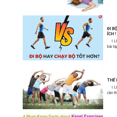
ĐI B
ÍCH !
I. LỜ
bài tậ
THỂ 
I. LỜ
cần th