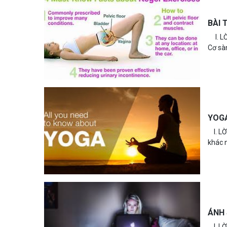
BÀI 
I. LỜ
Cơ sàn
YOGA
I. LỜ
khác 
ÁNH 
I. LỜ