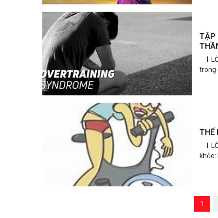
TẬP 
THẦN
I. LỜ
trong 
THỂ 
I. LỜI
khỏe:
1