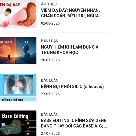
ẨM THỰC
VIÊM DẠ DÀY: NGUYÊN NHÂN,
CHẨN ĐOÁN, ĐIỀU TRỊ, NGỪA
PHÒNG
02-08-2026
BÀN LUẬN
NGUY HIỂM KHI LẠM DỤNG AI
TRONG KHOA HỌC
28-07-2026
BÀN LUẬN
BỆNH BỤI PHỔI SILIC (silicosis)
27-07-2026
BÀN LUẬN
BASE EDITING: CHỈNH SỬA GENE
BẰNG THAY ĐỔI CÁC BASE A-G; C-
T
27-07-2026