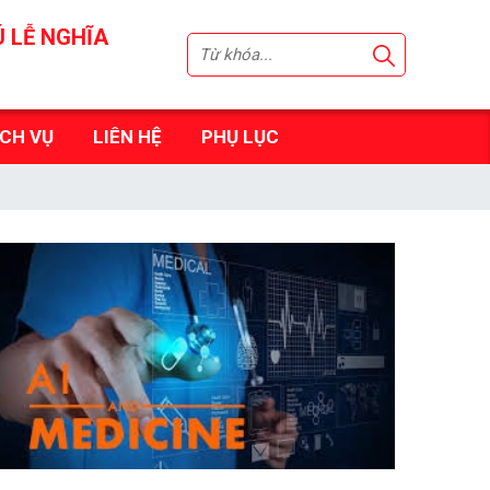
Ú LỄ NGHĨA
ỊCH VỤ
LIÊN HỆ
PHỤ LỤC