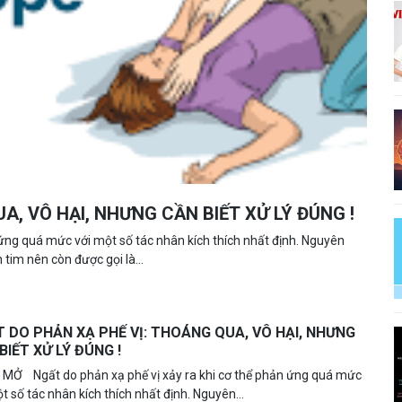
A, VÔ HẠI, NHƯNG CẦN BIẾT XỬ LÝ ĐÚNG !
ứng quá mức với một số tác nhân kích thích nhất định. Nguyên
tim nên còn được gọi là...
 DO PHẢN XẠ PHẾ VỊ: THOÁNG QUA, VÔ HẠI, NHƯNG
BIẾT XỬ LÝ ĐÚNG !
I MỞ Ngất do phản xạ phế vị xảy ra khi cơ thể phản ứng quá mức
t số tác nhân kích thích nhất định. Nguyên...