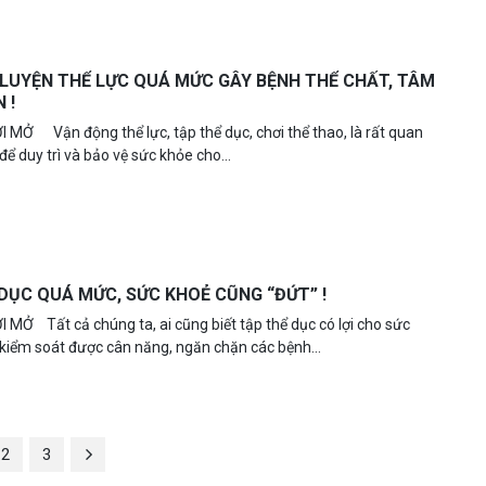
LUYỆN THỂ LỰC QUÁ MỨC GÂY BỆNH THỂ CHẤT, TÂM
 !
I MỞ Vận động thể lực, tập thể dục, chơi thể thao, là rất quan
để duy trì và bảo vệ sức khỏe cho...
DỤC QUÁ MỨC, SỨC KHOẺ CŨNG “ĐỨT” !
 MỞ Tất cả chúng ta, ai cũng biết tập thể dục có lợi cho sức
 kiểm soát được cân năng, ngăn chặn các bệnh...
2
3