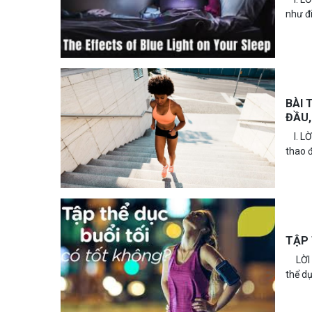
như đi
BÀI 
I. LỜ
thao đ
TẬP 
LỜI M
thể dụ