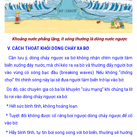
Khoảng nước phẳng lặng, ít sóng thường là dòng nước ngược
V. CÁCH THOÁT KHỎI DÒNG CHẢY XA BỜ
Cần lưu ý, dòng chảy ngược xa bờ không nhận chìm người tắm
biển xuống đáy nước, mà chỉ kéo ra xa bờ và thường đẩy người bơi
vào vùng có sóng bạc đầu (breaking waves). Nếu không “chống
chọi” thì chính sóng này lại sẽ đưa người tắm biển trở lại vào bờ.
Do đó, các chuyên gia có ba lời khuyên “cứu mạng” khi chúng ta lỡ
bị rơi vào dòng chảy ngược xa bờ:
* Hết sức bình tĩnh, không hoảng loạn.
* Tuyệt đối không được cố ráng bơi ngược dòng chảy ngược để cố
vào bờ.
* Hãy bình tĩnh, tự tin bơi song song với bờ biển, thường sẽ hướng