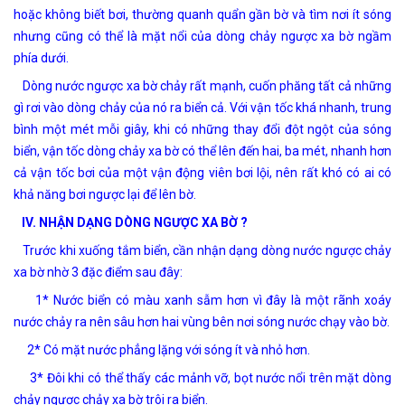
hoặc không biết bơi, thường quanh quẩn gần bờ và tìm nơi ít sóng
nhưng cũng có thể là mặt nổi của dòng chảy ngược xa bờ ngầm
phía dưới.
Dòng nước ngược xa bờ chảy rất mạnh, cuốn phăng tất cả những
gì rơi vào dòng chảy của nó ra biển cả. Với vận tốc khá nhanh, trung
bình một mét mỗi giây, khi có những thay đổi đột ngột của sóng
biển, vận tốc dòng chảy xa bờ có thể lên đến hai, ba mét, nhanh hơn
cả vận tốc bơi của một vận động viên bơi lội, nên rất khó có ai có
khả năng bơi ngược lại để lên bờ.
IV. NHẬN DẠNG DÒNG NGƯỢC XA BỜ ?
Trước khi xuống tắm biển, cần nhận dạng dòng nước ngược chảy
xa bờ nhờ 3 đặc điểm sau đây:
1* Nước biển có màu xanh sẫm hơn vì đây là một rãnh xoáy
nước chảy ra nên sâu hơn hai vùng bên nơi sóng nước chạy vào bờ.
2* Có mặt nước phẳng lặng với sóng ít và nhỏ hơn.
3* Đôi khi có thể thấy các mảnh vỡ, bọt nước nổi trên mặt dòng
chảy ngược chảy xa bờ trôi ra biển.