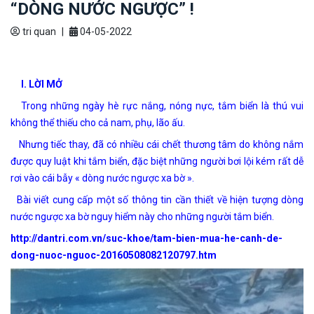
“DÒNG NƯỚC NGƯỢC” !
tri quan
|
04-05-2022
I. LỜI MỞ
Trong những ngày hè rực nắng, nóng nực, tắm biển là thú vui
không thể thiếu cho cả nam, phụ, lão ấu.
Nhưng tiếc thay, đã có nhiều cái chết thương tâm do không nắm
được quy luật khi tắm biển, đặc biệt những người bơi lội kém rất dễ
rơi vào cái bẫy « dòng nước ngược xa bờ ».
Bài viết cung cấp một số thông tin cần thiết về hiện tượng dòng
nước ngược xa bờ nguy hiểm này cho những người tắm biển.
http://dantri.com.vn/suc-khoe/tam-bien-mua-he-canh-de-
dong-nuoc-nguoc-20160508082120797.htm