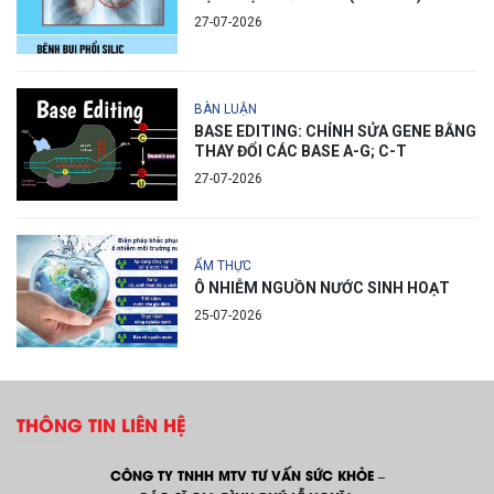
27-07-2026
BÀN LUẬN
BASE EDITING: CHỈNH SỬA GENE BẰNG
THAY ĐỔI CÁC BASE A-G; C-T
27-07-2026
ẨM THỰC
Ô NHIỄM NGUỒN NƯỚC SINH HOẠT
25-07-2026
THÔNG TIN LIÊN HỆ
CÔNG TY TNHH MTV TƯ VẤN SỨC KHỎE –