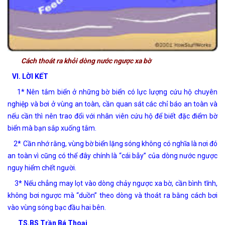
Cách thoát ra khỏi dòng nước ngược xa bờ
VI. LỜI KẾT
1* Nên tắm biển ở những bờ biển có lực lượng cứu hộ chuyên
nghiệp và bơi ở vùng an toàn, cần quan sát các chỉ báo an toàn và
nếu cần thì nên trao đổi với nhân viên cứu hộ để biết đặc điểm bờ
biển mà bạn sắp xuống tắm.
2* Cần nhớ rằng, vùng bờ biển lặng sóng không có nghĩa là nơi đó
an toàn vì cũng có thể đây chính là “cái bẫy” của dòng nước ngược
nguy hiểm chết người.
3* Nếu chẳng may lọt vào dòng chảy ngược xa bờ, cần bình tĩnh,
không bơi ngược mà “duồn” theo dòng và thoát ra bằng cách bơi
vào vùng sóng bạc đầu hai bên.
TS.BS Tr
ầ
n B
á
Tho
ạ
i