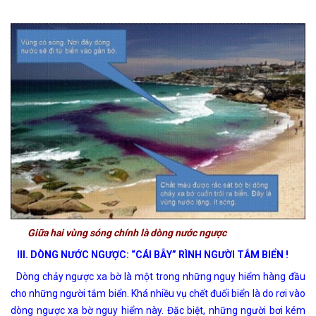
Giữa hai vùng sóng chính là dòng nước ngược
III. DÒNG NƯỚC NGƯỢC: “CÁI BẪY” RÌNH NGƯỜI TẮM BIỂN !
Dòng chảy ngược xa bờ là một trong những nguy hiểm hàng đầu
cho những người tắm biển. Khá nhiều vụ chết đuối biển là do rơi vào
dòng ngược xa bờ nguy hiểm này. Đặc biệt, những người bơi kém