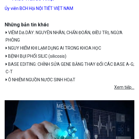
Ủy viên BCH Hội NỘI TIẾT VIỆT NAM
Những bản tin khác
VIÊM DẠ DÀY: NGUYÊN NHÂN, CHẨN ĐOÁN, ĐIỀU TRỊ, NGỪA
PHÒNG
NGUY HIỂM KHI LẠM DỤNG AI TRONG KHOA HỌC
BỆNH BỤI PHỔI SILIC (silicosis)
BASE EDITING: CHỈNH SỬA GENE BẰNG THAY ĐỔI CÁC BASE A-G;
C-T
Ô NHIỄM NGUỒN NƯỚC SINH HOẠT
Xem tiếp...