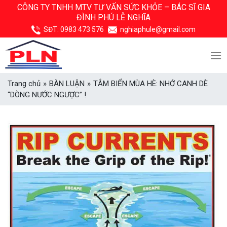
Skip
CÔNG TY TNHH MTV TƯ VẤN SỨC KHỎE –
BÁC SĨ GIA
ĐÌNH PHÚ LỄ NGHĨA
to
content
SĐT:
0983 473 576
nghiaphule@gmail.com
Trang chủ
»
BÀN LUẬN
»
TẮM BIỂN MÙA HÈ: NHỚ CANH DÈ
“DÒNG NƯỚC NGƯỢC” !