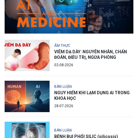
ẨM THỰC
VIÊM DẠ DÀY: NGUYÊN NHÂN, CHẨN
ĐOÁN, ĐIỀU TRỊ, NGỪA PHÒNG
02-08-2026
BÀN LUẬN
NGUY HIỂM KHI LẠM DỤNG AI TRONG
KHOA HỌC
28-07-2026
BÀN LUẬN
BỆNH BỤI PHỔI SILIC (silicosis)