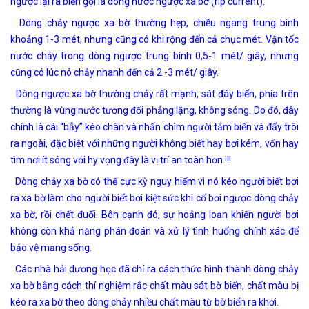
ngược lại ra biển gọi là dòng nước ngược xa bờ (rip current).
Dòng chảy ngược xa bờ thường hẹp, chiều ngang trung bình
khoảng 1-3 mét, nhưng cũng có khi rộng đến cả chục mét. Vận tốc
nước chảy trong dòng ngược trung bình 0,5-1 mét/ giây, nhưng
cũng có lúc nó chảy nhanh đến cả 2 -3 mét/ giây.
Dòng ngược xa bờ thường chảy rất mạnh, sát đáy biển, phía trên
thường là vùng nước tương đối phẳng lặng, không sóng. Do đó, đây
chính là cái “bẫy” kéo chân và nhấn chìm người tắm biển và đẩy trôi
ra ngoài, đặc biệt với những người không biết hay bơi kém, vốn hay
tìm nơi ít sóng với hy vọng đây là vị trí an toàn hơn !!!
Dòng chảy xa bờ có thể cực kỳ nguy hiểm vì nó kéo người biết bơi
ra xa bờ làm cho người biết bơi kiệt sức khi cố bơi ngược dòng chảy
xa bờ, rồi chết đuối. Bên cạnh đó, sự hoảng loạn khiến người bơi
không còn khả năng phán đoán và xử lý tình huống chính xác để
bảo vệ mạng sống.
Các nhà hải dương học đã chỉ ra cách thức hình thành dòng chảy
xa bờ bằng cách thí nghiệm rắc chất màu sát bờ biển, chất màu bị
kéo ra xa bờ theo dòng chảy nhiều chất màu từ bờ biển ra khơi.