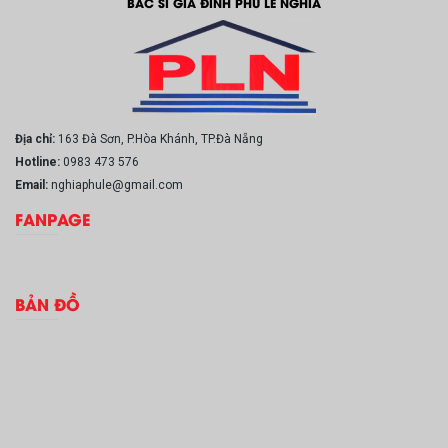
BÁC SĨ GIA ĐÌNH PHÚ LỄ NGHĨA
Địa chỉ:
163 Đà Sơn, P.Hòa Khánh, TP.Đà Nẵng
Hotline:
0983 473 576
Email:
nghiaphule@gmail.com
FANPAGE
BẢN ĐỒ