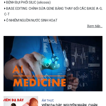
BỆNH BỤI PHỔI SILIC (silicosis)
BASE EDITING: CHỈNH SỬA GENE BẰNG THAY ĐỔI CÁC BASE A-G;
C-T
Ô NHIỄM NGUỒN NƯỚC SINH HOẠT
Xem tiếp...
ẨM THỰC
VIÊM DẠ DÀY: NGUYÊN NHÂN, CHẨN