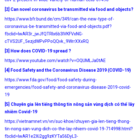
[2]
Can novel coronavirus be transmitted via food and objects?
https://www.bfr.bund.de/cm/349/can-the-new-type-of-
coronavirus-be-transmitted-via-food-and-objects.pdf?
fbclid=IwAR3r_jwJfQTRIx6b3lVKFVxNG-
cTVS2UF_5ezjdWPvPPoQQvk_9WrrXXxRQ
[3] How does COVID-19 spread ?
https://www.youtube.com/watch?v=OQUMLJa0tAE
[4]
Food Safety and the Coronavirus Disease 2019 (COVID-19)
https://www.fda.gov/food/food-safety-during-
emergencies/food-safety-and-coronavirus-disease-2019-covid-
19
[5]
Chuyên gia lên tiếng thông tin nông sản vùng dịch có thể lây
nhiễm Covid-19
https://vietnamnet.vn/vn/suc-khoe/chuyen-gia-len-tieng-thong-
tin-nong-san-vung-dich-co-the-lay-nhiem-covid-19-714998.html?
fbclid=IwAR1e2Xi2gg9zKYTa56DyL3-