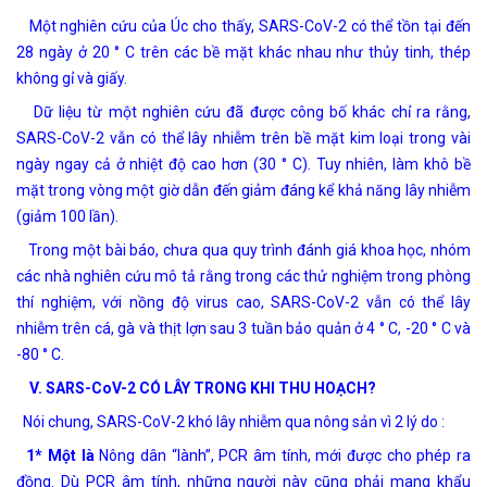
Một nghiên cứu của Úc cho thấy, SARS-CoV-2 có thể tồn tại đến
28 ngày ở 20 ° C trên các bề mặt khác nhau như thủy tinh, thép
không gỉ và giấy.
Dữ liệu từ một nghiên cứu đã được công bố khác chỉ ra rằng,
SARS-CoV-2 vẫn có thể lây nhiễm trên bề mặt kim loại trong vài
ngày ngay cả ở nhiệt độ cao hơn (30 ° C). Tuy nhiên, làm khô bề
mặt trong vòng một giờ dẫn đến giảm đáng kể khả năng lây nhiễm
(giảm 100 lần).
Trong một bài báo, chưa qua quy trình đánh giá khoa học, nhóm
các nhà nghiên cứu mô tả rằng trong các thử nghiệm trong phòng
thí nghiệm, với nồng độ virus cao, SARS-CoV-2 vẫn có thể lây
nhiễm trên cá, gà và thịt lợn sau 3 tuần bảo quản ở 4 ° C, -20 ° C và
-80 ° C.
V. SARS-CoV-2 CÓ LÂY TRONG KHI THU HOẠCH?
Nói chung, SARS-CoV-2 khó lây nhiễm qua nông sản vì 2 lý do :
1* Một là
Nông dân “lành”, PCR âm tính, mới được cho phép ra
đồng. Dù PCR âm tính, những người này cũng phải mang khẩu