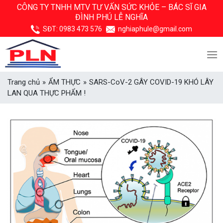
Skip
CÔNG TY TNHH MTV TƯ VẤN SỨC KHỎE –
BÁC SĨ GIA
ĐÌNH PHÚ LỄ NGHĨA
to
content
SĐT:
0983 473 576
nghiaphule@gmail.com
Trang chủ
»
ẨM THỰC
»
SARS-CoV-2 GÂY COVID-19 KHÓ LÂY
LAN QUA THỰC PHẨM !