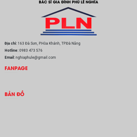
BÁC SĨ GIA ĐÌNH PHÚ LỄ NGHĨA
Địa chỉ:
163 Đà Sơn, P.Hòa Khánh, TP.Đà Nẵng
Hotline:
0983 473 576
Email:
nghiaphule@gmail.com
FANPAGE
BẢN ĐỒ