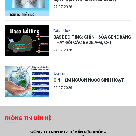
27-07-2026
BÀN LUẬN
BASE EDITING: CHỈNH SỬA GENE BẰNG
THAY ĐỔI CÁC BASE A-G; C-T
27-07-2026
ẨM THỰC
Ô NHIỄM NGUỒN NƯỚC SINH HOẠT
25-07-2026
THÔNG TIN LIÊN HỆ
CÔNG TY TNHH MTV TƯ VẤN SỨC KHỎE –