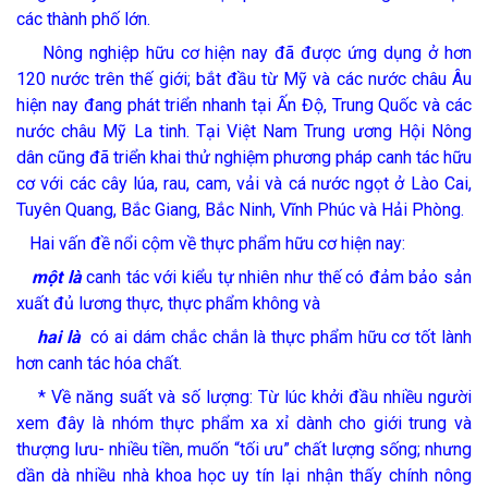
các thành phố lớn.
Nông nghiệp hữu cơ hiện nay đã được ứng dụng ở hơn
120 nước trên thế giới; bắt đầu từ Mỹ và các nước châu Âu
hiện nay đang phát triển nhanh tại Ấn Độ, Trung Quốc và các
nước châu Mỹ La tinh. Tại Việt Nam Trung ương Hội Nông
dân cũng đã triển khai thử nghiệm phương pháp canh tác hữu
cơ với các cây lúa, rau, cam, vải và cá nước ngọt ở Lào Cai,
Tuyên Quang, Bắc Giang, Bắc Ninh, Vĩnh Phúc và Hải Phòng.
Hai vấn đề nổi cộm về thực phẩm hữu cơ hiện nay:
một là
canh tác với kiểu tự nhiên như thế có đảm bảo sản
xuất đủ lương thực, thực phẩm không và
hai là
có ai dám chắc chắn là thực phẩm hữu cơ tốt lành
hơn canh tác hóa chất.
* Về năng suất và số lượng: Từ lúc khởi đầu nhiều người
xem đây là nhóm thực phẩm xa xỉ dành cho giới trung và
thượng lưu- nhiều tiền, muốn “tối ưu” chất lượng sống; nhưng
dần dà nhiều nhà khoa học uy tín lại nhận thấy chính nông