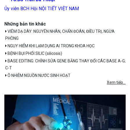
Ủy viên BCH Hội NỘI TIẾT VIỆT NAM
Những bản tin khác
VIÊM DẠ DÀY: NGUYÊN NHÂN, CHẨN ĐOÁN, ĐIỀU TRỊ, NGỪA
PHÒNG
NGUY HIỂM KHI LẠM DỤNG AI TRONG KHOA HỌC
BỆNH BỤI PHỔI SILIC (silicosis)
BASE EDITING: CHỈNH SỬA GENE BẰNG THAY ĐỔI CÁC BASE A-G;
C-T
Ô NHIỄM NGUỒN NƯỚC SINH HOẠT
Xem tiếp...