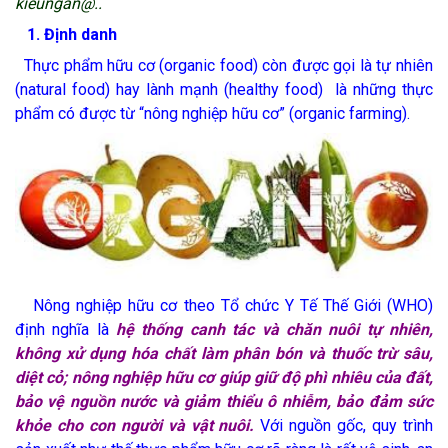
kieungan@..
1. Định danh
Thực phẩm hữu cơ (organic food) còn được gọi là tự nhiên
(natural food) hay lành mạnh (healthy food) là những thực
phẩm có được từ “nông nghiệp hữu cơ” (organic farming).
Nông nghiệp hữu cơ theo Tổ chức Y Tế Thế Giới (WHO)
định nghĩa là
hệ thống canh tác và chăn nuôi tự nhiên,
không xử dụng hóa chất làm phân bón và thuốc trừ sâu,
diệt cỏ; nông nghiệp hữu cơ giúp giữ độ phì nhiêu của đất,
bảo vệ nguồn nước và giảm thiểu ô nhiễm, bảo đảm sức
khỏe cho con người và vật nuôi.
Với nguồn gốc, quy trình