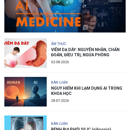
ẨM THỰC
VIÊM DẠ DÀY: NGUYÊN NHÂN, CHẨN
ĐOÁN, ĐIỀU TRỊ, NGỪA PHÒNG
02-08-2026
BÀN LUẬN
NGUY HIỂM KHI LẠM DỤNG AI TRONG
KHOA HỌC
28-07-2026
BÀN LUẬN
BỆNH BỤI PHỔI SILIC (silicosis)