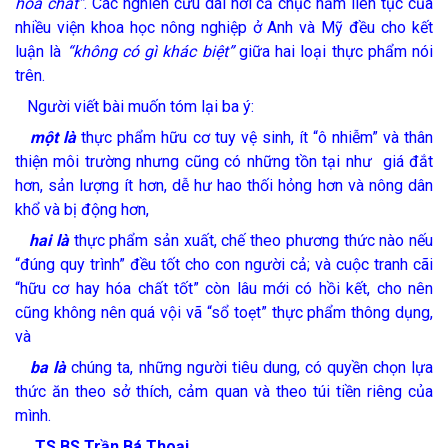
hóa chất”
. Các nghiên cứu dài hơi cả chục năm liên tục của
nhiều viện khoa học nông nghiệp ở Anh và Mỹ đều cho kết
luận là
“không có gì khác biệt”
giữa hai loại thực phẩm nói
trên.
Người viết bài muốn tóm lại ba ý:
một là
thực phẩm hữu cơ tuy vệ sinh, ít “ô nhiễm” và thân
thiện môi trường nhưng cũng có những tồn tại như giá đắt
hơn, sản lượng ít hơn, dễ hư hao thối hỏng hơn và nông dân
khổ và bị động hơn,
hai là
thực phẩm sản xuất, chế theo phương thức nào nếu
“đúng quy trình” đều tốt cho con người cả; và cuộc tranh cãi
“hữu cơ hay hóa chất tốt” còn lâu mới có hồi kết, cho nên
cũng không nên quá vội vã “sổ toẹt” thực phẩm thông dụng,
và
ba là
chúng ta, những người tiêu dung, có quyền chọn lựa
thức ăn theo sở thích, cảm quan và theo túi tiền riêng của
mình.
TS.BS Trần Bá Thoại