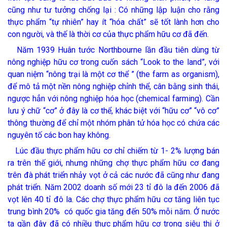
cũng như tư tưởng chống lại :
Có những lập luận cho rằng
thực phẩm “tự nhiên” hay ít “hóa chất” sẽ tốt lành hơn cho
con người, và thế là thời cơ của thực phẩm hữu cơ đã đến.
Năm 1939 Huân tước Northbourne lần đầu tiên dùng từ
nông nghiệp hữu cơ trong cuốn sách “Look to the land”, với
quan niệm “nông trại là một cơ thể ” (the farm as organism),
để mô tả một nền nông nghiệp chỉnh thể, cân bằng sinh thái,
ngược hẳn với nông nghiệp hóa học (chemical farming). Cần
lưu ý chữ “cơ” ở đây là cơ thể, khác biệt với “hữu cơ” “vô cơ”
thông thường để chỉ một nhóm phân tử hóa học có chứa các
nguyên tố các bon hay không.
Lúc đầu thực phẩm hữu cơ chỉ chiếm từ 1- 2% lượng bán
ra trên thế giới, nhưng những chợ thực phẩm hữu cơ đang
trên đà phát triển nhảy vọt ở cả các nước đã cũng như đang
phát triển. Năm 2002 doanh số mới 23 tỉ đô la đến 2006 đã
vọt lên 40 tỉ đô la. Các chợ thực phẩm hữu cơ tăng liên tục
trung bình 20% có quốc gia tăng đến 50% mỗi năm. Ở nước
ta gần đây đã có nhiều thực phẩm hữu cơ trong siêu thị ở