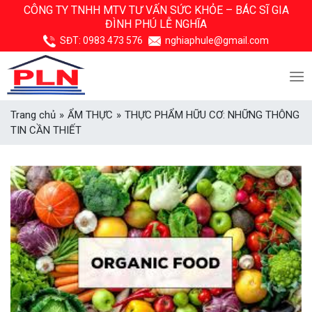
Skip
CÔNG TY TNHH MTV TƯ VẤN SỨC KHỎE –
BÁC SĨ GIA
ĐÌNH PHÚ LỄ NGHĨA
to
content
SĐT:
0983 473 576
nghiaphule@gmail.com
Trang chủ
»
ẨM THỰC
»
THỰC PHẨM HỮU CƠ: NHỮNG THÔNG
TIN CẦN THIẾT