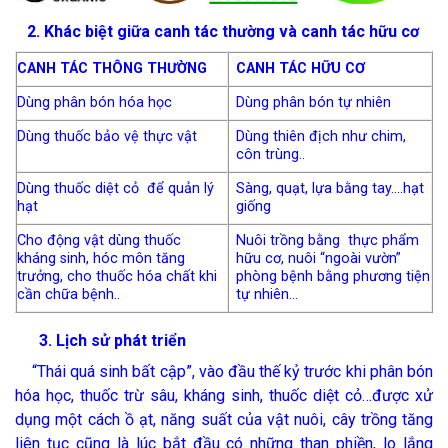
2.
Khác biệt giữa canh tác thường và canh tác hữu cơ
CANH TÁC THÔNG THƯỜNG
CANH TÁC HỮU CƠ
Dùng phân bón hóa học
Dùng phân bón tự nhiên
Dùng thuốc bảo vệ thực vật
Dùng thiên địch như chim,
côn trùng..
Dùng thuốc diệt cỏ để quản lý
Sàng, quạt, lựa bằng tay….hạt
hạt
giống
Cho động vật dùng thuốc
Nuôi trồng bằng thực phẩm
kháng sinh, hóc môn tăng
hữu cơ, nuôi “ngoài vườn”
trưởng, cho thuốc hóa chất khi
phòng bệnh bằng phương tiện
cần chữa bệnh..
tự nhiên…
3. Lịch sử phát triển
“Thái quá sinh bất cập”, vào đầu thế kỷ trước khi phân bón
hóa học, thuốc trừ sâu, kháng sinh, thuốc diệt cỏ…được xử
dụng một cách ồ ạt, năng suất của vật nuôi, cây trồng tăng
liên tục cũng là lúc bắt đầu có những than phiền, lo lắng