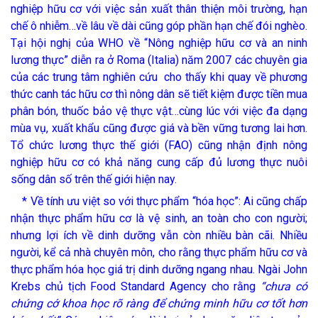
nghiệp hữu cơ với việc sản xuất thân thiện môi trường, hạn
chế ô nhiễm…về lâu về dài cũng góp phần hạn chế đói nghèo.
Tại hội nghị của WHO về “Nông nghiệp hữu cơ và an ninh
lương thực” diễn ra ở Roma (Italia) năm 2007 các chuyên gia
của các trung tâm nghiên cứu cho thấy khi quay về phương
thức canh tác hữu cơ thì nông dân sẽ tiết kiệm được tiền mua
phân bón, thuốc bảo vệ thực vật…cùng lúc với việc đa dạng
mùa vụ, xuất khẩu cũng được giá và bền vững tương lai hơn.
Tổ chức lương thực thế giới (FAO) cũng nhận định nông
nghiệp hữu cơ có khả năng cung cấp đủ lương thực nuôi
sống dân số trên thế giới hiện nay.
* Về tính ưu việt so với thực phẩm “hóa học”: Ai cũng chấp
nhận thực phẩm hữu cơ là vệ sinh, an toàn cho con người;
nhưng lợi ích về dinh dưỡng vẫn còn nhiều bàn cãi. Nhiều
người, kể cả nhà chuyên môn, cho rằng thực phẩm hữu cơ và
thực phẩm hóa học giá trị dinh dưỡng ngang nhau. Ngài John
Krebs chủ tịch Food Standard Agency cho rằng
“chưa có
chứng cớ khoa học rõ ràng để chứng minh hữu cơ tốt hơn