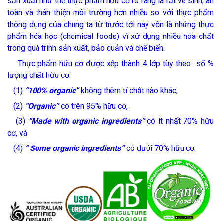
sản xuất như thế thực phẩm hữu cơ rõ ràng là rất vệ sinh, an
toàn và thân thiện môi trường hơn nhiều so với thực phẩm
thông dụng của chúng ta từ trước tới nay vốn là những thực
phẩm hóa học (chemical foods) vì xử dụng nhiều hóa chất
trong quá trình sản xuất, bảo quản và chế biến.
Thực phẩm hữu cơ được xếp thành 4 lớp tùy theo số %
lượng chất hữu cơ:
(1)
“100% organic”
không thêm tí chất nào khác,
(2)
“Organic”
có trên 95% hữu cơ,
(3)
“Made with organic ingredients”
có ít nhất 70% hữu
cơ, và
(4)
“ Some organic ingredients”
có dưới 70% hữu cơ.