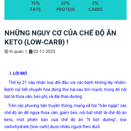
NHỮNG NGUY CƠ CỦA CHẾ ĐỘ ĂN
KETO (LOW-CARB) !
tri quan
|
03-11-2023
I. LỜI MỞ
Thế kỷ 21 này nhân loại đối đầu với các bệnh không lây nhiễm.
Bệnh nội tiết-chuyển hóa đứng thứ hai sau tim mạch, trong đó nổi
bật là thừa cân, béo phì, và đái tháo đường.
Trên các phương tiện truyền thông, mạng xã hội “tràn ngập” các
chế độ ăn để ngừa thừa cân, giảm béo, nổi bật nhất là chế độ ăn
keto, một phiên bản của chế độ ăn “ít bột đường”, low
carbohydrate (low-carb) được nhiều người theo đuổi.