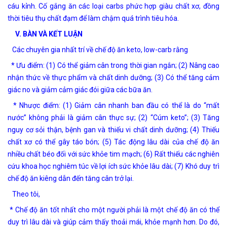
cáu kỉnh. Cố gắng ăn các loại carbs phức hợp giàu chất xơ, đồng
thời tiêu thụ chất đạm để làm chậm quá trình tiêu hóa.
V. BÀN VÀ KẾT LUẬN
Các chuyên gia nhất trí về chế độ ăn keto, low-carb rằng
* Ưu điểm: (1) Có thể giảm cân trong thời gian ngắn; (2) Nâng cao
nhận thức về thực phẩm và chất dinh dưỡng; (3) Có thể tăng cảm
giác no và giảm cảm giác đói giữa các bữa ăn.
* Nhược điểm: (1) Giảm cân nhanh ban đầu có thể là do “mất
nước” không phải là giảm cân thực sự; (2) “Cúm keto”; (3) Tăng
nguy cơ sỏi thận, bệnh gan và thiếu vi chất dinh dưỡng; (4) Thiếu
chất xơ có thể gây táo bón; (5) Tác động lâu dài của chế độ ăn
nhiều chất béo đối với sức khỏe tim mạch; (6) Rất thiếu các nghiên
cứu khoa học nghiêm túc về lợi ích sức khỏe lâu dài; (7) Khó duy trì
chế độ ăn kiêng dẫn đến tăng cân trở lại.
Theo tôi,
* Chế độ ăn tốt nhất cho một người phải là một chế độ ăn có thể
duy trì lâu dài và giúp cảm thấy thoải mái, khỏe mạnh hơn. Do đó,