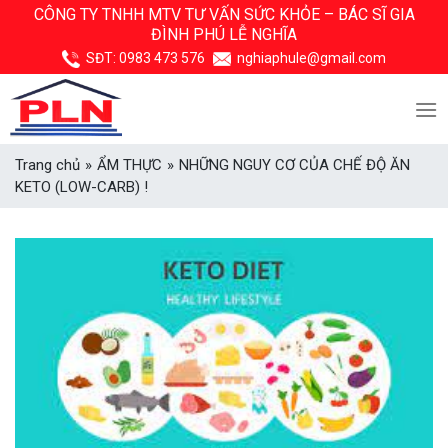
Skip
CÔNG TY TNHH MTV TƯ VẤN SỨC KHỎE –
BÁC SĨ GIA
ĐÌNH PHÚ LỄ NGHĨA
to
content
SĐT:
0983 473 576
nghiaphule@gmail.com
Trang chủ
»
ẨM THỰC
»
NHỮNG NGUY CƠ CỦA CHẾ ĐỘ ĂN
KETO (LOW-CARB) !