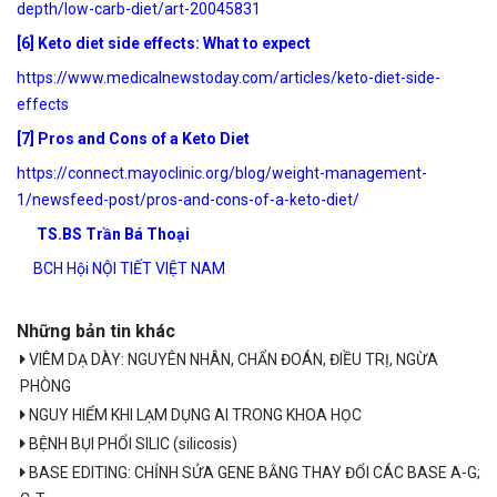
depth/low-carb-diet/art-20045831
[6] Keto diet side effects: What to expect
https://www.medicalnewstoday.com/articles/keto-diet-side-
effects
[7] Pros and Cons of a Keto Diet
https://connect.mayoclinic.org/blog/weight-management-
1/newsfeed-post/pros-and-cons-of-a-keto-diet/
TS.BS Trần Bá Thoại
BCH Hội NỘI TIẾT VIỆT NAM
Những bản tin khác
VIÊM DẠ DÀY: NGUYÊN NHÂN, CHẨN ĐOÁN, ĐIỀU TRỊ, NGỪA
PHÒNG
NGUY HIỂM KHI LẠM DỤNG AI TRONG KHOA HỌC
BỆNH BỤI PHỔI SILIC (silicosis)
BASE EDITING: CHỈNH SỬA GENE BẰNG THAY ĐỔI CÁC BASE A-G;