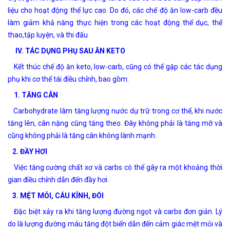
liệu cho hoạt động thể lực cao. Do đó, các chế độ ăn low-carb đều
làm giảm khả năng thực hiện trong các hoạt động thể dục, thể
thao,tập luyện, và thi đấu
IV. TÁC DỤNG PHỤ SAU ĂN KETO
Kết thúc chế độ ăn keto, low-carb, cũng có thể gặp các tác dụng
phụ khi cơ thể tái điều chỉnh, bao gồm:
1. TĂNG CÂN
Carbohydrate làm tăng lượng nước dự trữ trong cơ thể, khi nước
tăng lên, cân nặng cũng tăng theo. Đây không phải là tăng mỡ và
cũng không phải là tăng cân không lành mạnh.
2. ĐẦY HƠI
Việc tăng cường chất xơ và carbs có thể gây ra một khoảng thời
gian điều chỉnh dẫn đến đầy hơi.
3. MỆT MỎI, CÁU KỈNH, ĐÓI
Đặc biệt xảy ra khi tăng lượng đường ngọt và carbs đơn giản. Lý
do là lượng đường máu tăng đột biến dẫn đến cảm giác mệt mỏi và