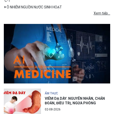
C-T
Ô NHIỄM NGUỒN NƯỚC SINH HOẠT
Xem tiếp...
ẨM THỰC
VIÊM DẠ DÀY: NGUYÊN NHÂN, CHẨN
ĐOÁN, ĐIỀU TRỊ, NGỪA PHÒNG
02-08-2026