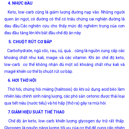
4. NHỨC ĐẦU
Keto, low-carb cũng là giảm lượng đường nạp vào. Những người
quen ăn ngọt, có đường có thể có triệu chứng cai nghiện đường là
đau đầu.Các nghiên cứu cho thấy mức độ nghiêm trọng của cơn
đau đầu tăng lên khi bắt đầu chế độ ăn này.
5. CHUỘT RÚT CƠ BẮP
Carbohydrate, ngũ cốc, rau, củ, quả… cũng là nguồn cung cấp các
khoáng chất như kali, magie..và các vitamin. Khi ăn chế độ keto,
low-carb cơ thể không nhận đủ một số khoáng chất như kali và
magiê khiến cơ thể bị chuột rút cơ bắp.
6. HƠI THỞ HÔI
Thở hôi, chứng hôi miệng (halitosis) do khi sử dụng acid béo làm
nhiên liệu chính sinh năng lượng, các phó sản cetonic được thải loại
qua tiết niệu (nước tiểu) và hô hấp (thở ra) gây ra mùi hôi.
7.GIẢM HIỆU SUẤT THỂ THAO
Chế độ ăn keto, low-carb khiến lượng glycogen dự trữ rất thấp.
Glycogen là nguồn năng lượng tối ưu của cơ thể để cung cấp nhiên