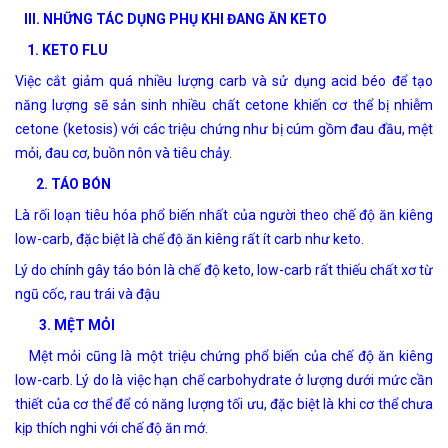
III. NHỮNG TÁC DỤNG PHỤ KHI ĐANG ĂN KETO
1. KETO FLU
Việc cắt giảm quá nhiều lượng carb và sử dụng acid béo để tạo
năng lượng sẽ sản sinh nhiều chất cetone khiến cơ thể bị nhiễm
cetone (ketosis) với các triệu chứng như bị cúm gồm đau đầu, mệt
mỏi, đau cơ, buồn nôn và tiêu chảy.
2. TÁO BÓN
Là rối loạn tiêu hóa phổ biến nhất của người theo chế độ ăn kiêng
low-carb, đặc biệt là chế độ ăn kiêng rất ít carb như keto.
Lý do chính gây táo bón là chế độ keto, low-carb rất thiếu chất xơ từ
ngũ cốc, rau trái và đậu
3. MỆT MỎI
Mệt mỏi cũng là một triệu chứng phổ biến của chế độ ăn kiêng
low-carb. Lý do là việc hạn chế carbohydrate ở lượng dưới mức cần
thiết của cơ thể để có năng lượng tối ưu, đặc biệt là khi cơ thể chưa
kịp thích nghi với chế độ ăn mớ.