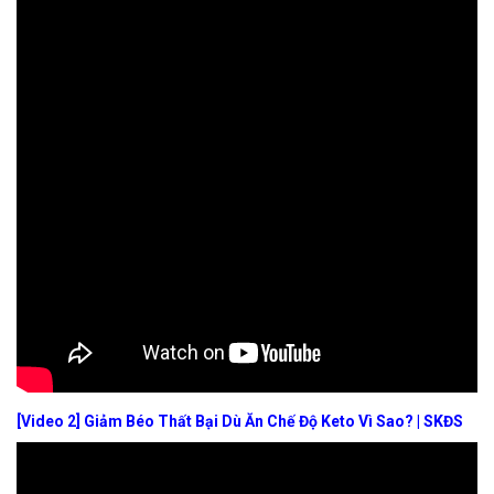
[Video 2] Giảm Béo Thất Bại Dù Ăn Chế Độ Keto Vì Sao? | SKĐS