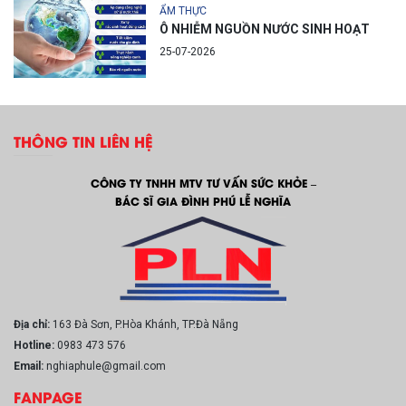
ẨM THỰC
Ô NHIỄM NGUỒN NƯỚC SINH HOẠT
25-07-2026
THÔNG TIN LIÊN HỆ
CÔNG TY TNHH MTV TƯ VẤN SỨC KHỎE –
BÁC SĨ GIA ĐÌNH PHÚ LỄ NGHĨA
Địa chỉ:
163 Đà Sơn, P.Hòa Khánh, TP.Đà Nẵng
Hotline:
0983 473 576
Email:
nghiaphule@gmail.com
FANPAGE