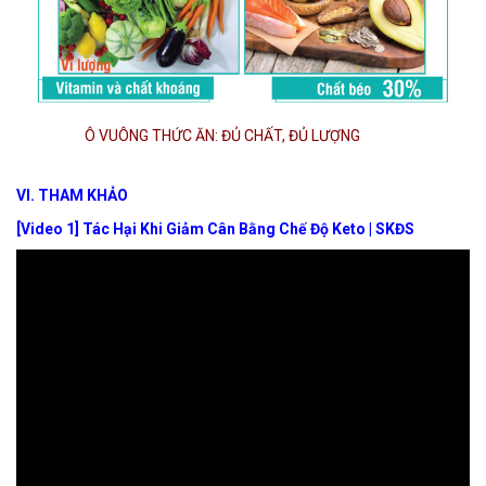
Ô VUÔNG THỨC ĂN: ĐỦ CHẤT, ĐỦ LƯỢNG
VI. THAM KHẢO
[Video 1] Tác Hại Khi Giảm Cân Bằng Chế Độ Keto | SKĐS