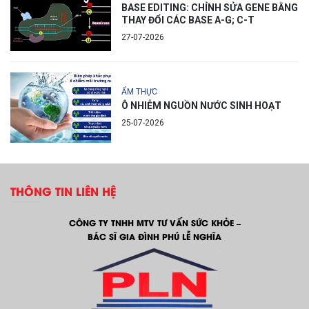
BASE EDITING: CHỈNH SỬA GENE BẰNG
THAY ĐỔI CÁC BASE A-G; C-T
27-07-2026
ẨM THỰC
Ô NHIỄM NGUỒN NƯỚC SINH HOẠT
25-07-2026
THÔNG TIN LIÊN HỆ
CÔNG TY TNHH MTV TƯ VẤN SỨC KHỎE –
BÁC SĨ GIA ĐÌNH PHÚ LỄ NGHĨA