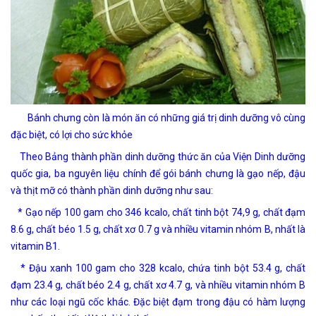
Bánh chưng còn là món ăn có những giá trị dinh dưỡng vô cùng
đặc biệt, có lợi cho sức khỏe
Theo Bảng thành phần dinh dưỡng thức ăn của Viện Dinh dưỡng
quốc gia, ba nguyên liệu chính để gói bánh chưng là gạo nếp, đậu
và thịt mỡ có thành phần dinh dưỡng như sau:
* Gạo nếp 100 gam cho 346 kcalo, chất tinh bột 74,9 g, chất đạm
8.6 g, chất béo 1.5 g, chất xơ 0.7 g và nhiều vitamin nhóm B, nhất là
vitamin B1.
* Đậu xanh 100 gam cho 328 kcalo, chứa tinh bột 53.4 g, chất
đạm 23.4 g, chất béo 2.4 g, chất xơ 4.7 g, và nhiều vitamin nhóm B
như các loại ngũ cốc khác. Đặc biệt đạm trong đậu có hàm lượng