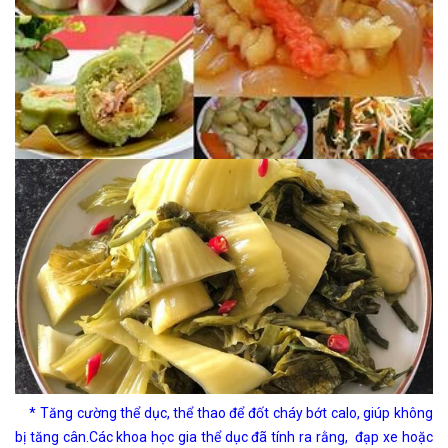
* Tăng cường thể dục, thể thao để đốt cháy bớt calo, giúp không
bị tăng cân.Các khoa học gia thể dục đã tính ra rằng, đạp xe hoặc