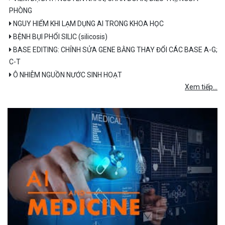
PHÒNG
NGUY HIỂM KHI LẠM DỤNG AI TRONG KHOA HỌC
BỆNH BỤI PHỔI SILIC (silicosis)
BASE EDITING: CHỈNH SỬA GENE BẰNG THAY ĐỔI CÁC BASE A-G;
C-T
Ô NHIỄM NGUỒN NƯỚC SINH HOẠT
Xem tiếp...