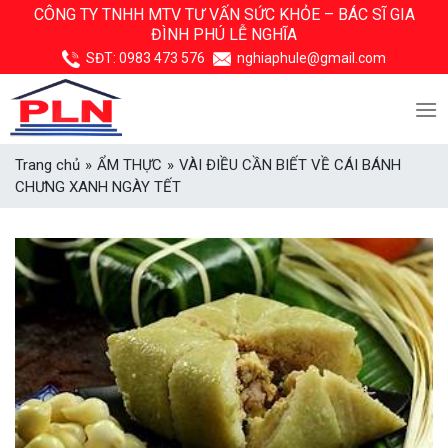
Skip
CÔNG TY TNHH MTV TƯ VẤN SỨC KHỎE –
BÁC SĨ GIA
ĐÌNH PHÚ LỄ NGHĨA
to
content
SĐT:
0983 473 576
nghiaphule@gmail.com
Trang chủ
»
ẨM THỰC
»
VÀI ĐIỀU CẦN BIẾT VỀ CÁI BÁNH
CHƯNG XANH NGÀY TẾT