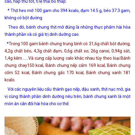
cao, hấp thu tốt, tỉ lệ thải bỏ thấp.
* Thịt heo mỡ 100 gam cho 394 kcalo, đạm 14.5 g, béo 37.3 gam,
không có bột đường
Theo đó, bánh chưng thịt mỡ đúng là những thực phẩm hài hòa
thành phần và có giá trị dinh dưỡng cao.
*
Trong 100 gam bánh chưng trung bình có 31,6g chất bột đường,
4,2g chất béo, 4,3g chất đạm, 0,6g chất xơ, 26g canxi, 0,94g sắt,
1,4g kẽm…….Và cung cấp lượng calo khác nhau tùy theo loại:Bánh
chưng chay150 kcal, Bánh chưng nếp cẩm 169 kcal, Bánh chưng
cốm 52 kcal, Bánh chưng gấc 170 kcal, Bánh chưng xanh 181
kcalo.
Với các nguyên liệu cấu thành gạo nếp, đậu xanh, thịt nạc mỡ, gia
vị cùng thành phần dinh dưỡng nêu trên, bánh chưng xanh là một
món ăn cân đối hài hòa cho cơ thể.