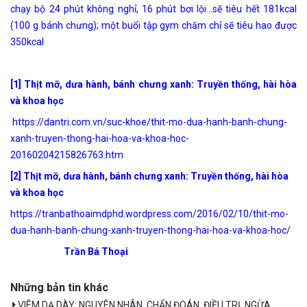
chạy bộ 24 phút không nghỉ, 16 phút bơi lội…sẽ tiêu hết 181kcal
(100 g bánh chưng); một buổi tập gym chăm chỉ sẽ tiêu hao được
350kcal
[1] Thịt mỡ, dưa hành, bánh chưng xanh: Truyền thống, hài hòa
và khoa học
https://dantri.com.vn/suc-khoe/thit-mo-dua-hanh-banh-chung-
xanh-truyen-thong-hai-hoa-va-khoa-hoc-
20160204215826763.htm
[2] Thịt mỡ, dưa hành, bánh chưng xanh: Truyền thống, hài hòa
và khoa học
https://tranbathoaimdphd.wordpress.com/2016/02/10/thit-mo-
dua-hanh-banh-chung-xanh-truyen-thong-hai-hoa-va-khoa-hoc/
Trần Bá Thoại
Những bản tin khác
VIÊM DẠ DÀY: NGUYÊN NHÂN, CHẨN ĐOÁN, ĐIỀU TRỊ, NGỪA