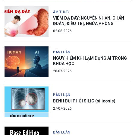
ẨM THỰC
VIÊM DẠ DÀY: NGUYÊN NHÂN, CHẨN
ĐOÁN, ĐIỀU TRỊ, NGỪA PHÒNG
02-08-2026
BÀN LUẬN
NGUY HIỂM KHI LẠM DỤNG AI TRONG
KHOA HỌC
28-07-2026
BÀN LUẬN
BỆNH BỤI PHỔI SILIC (silicosis)
27-07-2026
BÀN LUẬN