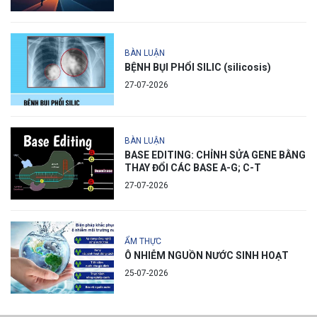
BÀN LUẬN
BỆNH BỤI PHỔI SILIC (silicosis)
27-07-2026
BÀN LUẬN
BASE EDITING: CHỈNH SỬA GENE BẰNG
THAY ĐỔI CÁC BASE A-G; C-T
27-07-2026
ẨM THỰC
Ô NHIỄM NGUỒN NƯỚC SINH HOẠT
25-07-2026