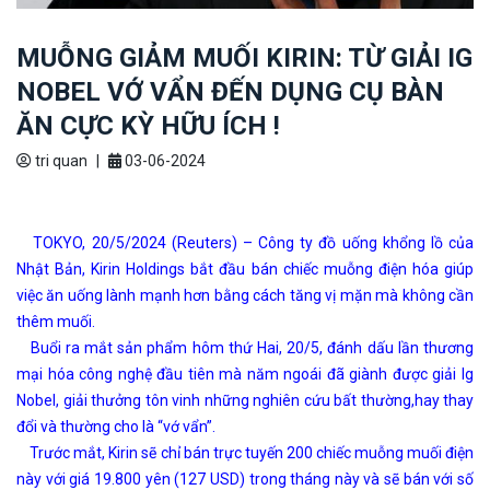
MUỖNG GIẢM MUỐI KIRIN: TỪ GIẢI IG
NOBEL VỚ VẨN ĐẾN DỤNG CỤ BÀN
ĂN CỰC KỲ HỮU ÍCH !
tri quan
|
03-06-2024
TOKYO, 20/5/2024 (Reuters) – Công ty đồ uống khổng lồ của
Nhật Bản, Kirin Holdings bắt đầu bán chiếc muỗng điện hóa giúp
việc ăn uống lành mạnh hơn bằng cách tăng vị mặn mà không cần
thêm muối.
Buổi ra mắt sản phẩm hôm thứ Hai, 20/5, đánh dấu lần thương
mại hóa công nghệ đầu tiên mà năm ngoái đã giành được giải Ig
Nobel, giải thưởng tôn vinh những nghiên cứu bất thường,hay thay
đổi và thường cho là “vớ vẩn”.
Trước mắt, Kirin sẽ chỉ bán trực tuyến 200 chiếc muỗng muối điện
này với giá 19.800 yên (127 USD) trong tháng này và sẽ bán với số