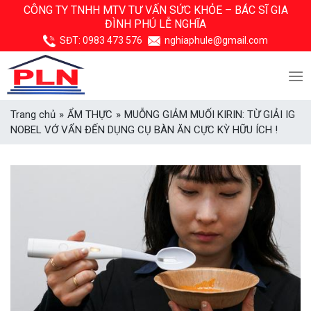
Skip
CÔNG TY TNHH MTV TƯ VẤN SỨC KHỎE –
BÁC SĨ GIA
ĐÌNH PHÚ LỄ NGHĨA
to
content
SĐT:
0983 473 576
nghiaphule@gmail.com
Trang chủ
»
ẨM THỰC
»
MUỖNG GIẢM MUỐI KIRIN: TỪ GIẢI IG
NOBEL VỚ VẨN ĐẾN DỤNG CỤ BÀN ĂN CỰC KỲ HỮU ÍCH !