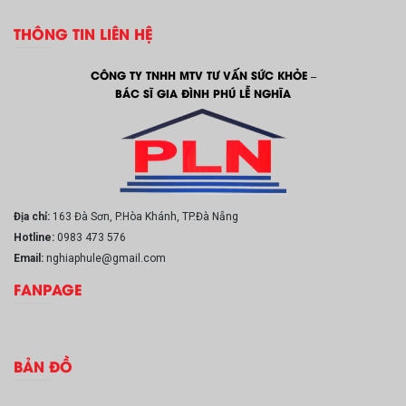
THÔNG TIN LIÊN HỆ
CÔNG TY TNHH MTV TƯ VẤN SỨC KHỎE –
BÁC SĨ GIA ĐÌNH PHÚ LỄ NGHĨA
Địa chỉ:
163 Đà Sơn, P.Hòa Khánh, TP.Đà Nẵng
Hotline:
0983 473 576
Email:
nghiaphule@gmail.com
FANPAGE
BẢN ĐỒ