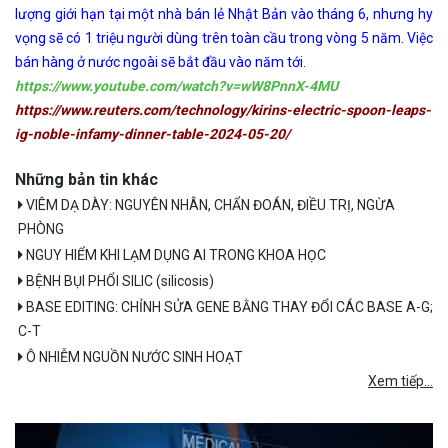
lượng giới hạn tại một nhà bán lẻ Nhật Bản vào tháng 6, nhưng hy
vọng sẽ có 1 triệu người dùng trên toàn cầu trong vòng 5 năm. Việc
bán hàng ở nước ngoài sẽ bắt đầu vào năm tới.
https://www.youtube.com/watch?v=wW8PnnX-4MU
https://www.reuters.com/technology/kirins-electric-spoon-leaps-
ig-noble-infamy-dinner-table-2024-05-20/
Những bản tin khác
VIÊM DẠ DÀY: NGUYÊN NHÂN, CHẨN ĐOÁN, ĐIỀU TRỊ, NGỪA
PHÒNG
NGUY HIỂM KHI LẠM DỤNG AI TRONG KHOA HỌC
BỆNH BỤI PHỔI SILIC (silicosis)
BASE EDITING: CHỈNH SỬA GENE BẰNG THAY ĐỔI CÁC BASE A-G;
C-T
Ô NHIỄM NGUỒN NƯỚC SINH HOẠT
Xem tiếp...