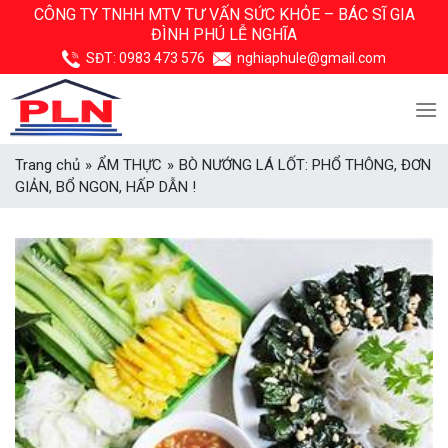
Skip
CÔNG TY TNHH MTV TƯ VẤN SỨC KHỎE –
BÁC SĨ GIA
ĐÌNH PHÚ LỄ NGHĨA
to
content
SĐT:
0983 473 576
nghiaphule@gmail.com
Trang chủ
»
ẨM THỰC
»
BÒ NƯỚNG LÁ LỐT: PHỔ THÔNG, ĐƠN
GIẢN, BỔ NGON, HẤP DẪN !