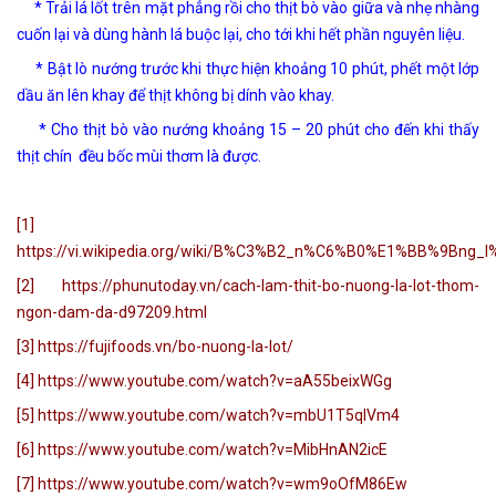
* Trải lá lốt trên mặt phẳng rồi cho thịt bò vào giữa và nhẹ nhàng
cuốn lại và dùng hành lá buộc lại, cho tới khi hết phần nguyên liệu.
* Bật lò nướng trước khi thực hiện khoảng 10 phút, phết một lớp
dầu ăn lên khay để thịt không bị dính vào khay.
* Cho thịt bò vào nướng khoảng 15 – 20 phút cho đến khi thấy
thịt chín đều bốc mùi thơm là được.
[1]
https://vi.wikipedia.org/wiki/B%C3%B2_n%C6%B0%E1%BB%9Bng
[2] https://phunutoday.vn/cach-lam-thit-bo-nuong-la-lot-thom-
ngon-dam-da-d97209.html
[3] https://fujifoods.vn/bo-nuong-la-lot/
[4] https://www.youtube.com/watch?v=aA55beixWGg
[5] https://www.youtube.com/watch?v=mbU1T5qlVm4
[6] https://www.youtube.com/watch?v=MibHnAN2icE
[7] https://www.youtube.com/watch?v=wm9oOfM86Ew