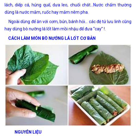
lách, diếp cá, húng quế, dưa leo, chuối chát…Nước chấm thường
dùng là nước mắm, ruốc hay mắm nêm pha.
Ngoài dùng để ăn với cơm, bún, bánh hỏi… các đệ tử lưu linh cũng
hay dùng bò nưỡng lá lốt làm mồi nhậu để đưa “cay” !.
CÁCH LÀM MÓN BÒ NƯỚNG LÁ LỐT CƠ BẢN
NGUYÊN LIỆU