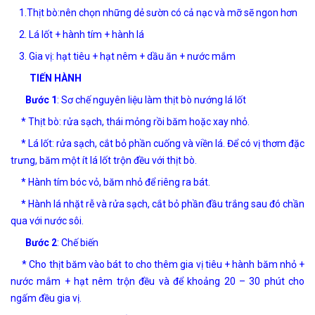
1.Thịt bò:nên chọn những dẻ sườn có cả nạc và mỡ sẽ ngon hơn
2. Lá lốt + hành tím + hành lá
3. Gia vị: hạt tiêu + hạt nêm + dầu ăn + nước mắm
TIẾN HÀNH
Bước 1
: Sơ chế nguyên liệu làm thịt bò nướng lá lốt
* Thịt bò: rửa sạch, thái mỏng rồi băm hoặc xay nhỏ.
* Lá lốt: rửa sạch, cắt bỏ phần cuống và viền lá. Để có vị thơm đặc
trưng, băm một ít lá lốt trộn đều với thịt bò.
* Hành tím bóc vỏ, băm nhỏ để riêng ra bát.
* Hành lá nhặt rễ và rửa sạch, cắt bỏ phần đầu trắng sau đó chần
qua với nước sôi.
Bước 2
: Chế biến
* Cho thịt băm vào bát to cho thêm gia vị tiêu + hành băm nhỏ +
nước mắm + hạt nêm trộn đều và để khoảng 20 – 30 phút cho
ngấm đều gia vị.