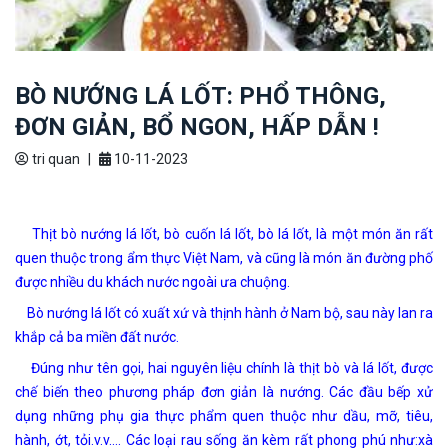
BÒ NƯỚNG LÁ LỐT: PHỔ THÔNG,
ĐƠN GIẢN, BỔ NGON, HẤP DẪN !
tri quan
|
10-11-2023
Thịt bò nướng lá lốt, bò cuốn lá lốt, bò lá lốt, là một món ăn rất
quen thuộc trong ẩm thực Việt Nam, và cũng là món ăn đường phố
được nhiều du khách nước ngoài ưa chuộng.
Bò nướng lá lốt có xuất xứ và thịnh hành ở Nam bộ, sau này lan ra
khắp cả ba miền đất nước.
Đúng như tên gọi, hai nguyên liệu chính là thịt bò và lá lốt, được
chế biến theo phương pháp đơn giản là nướng. Các đầu bếp xử
dụng những phụ gia thực phẩm quen thuộc như dầu, mỡ, tiêu,
hành, ớt, tỏi.v.v…. Các loại rau sống ăn kèm rất phong phú như:xà