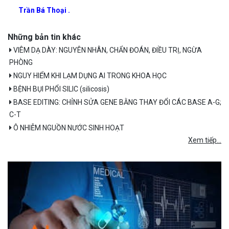
Trần Bá Thoại .
Những bản tin khác
VIÊM DẠ DÀY: NGUYÊN NHÂN, CHẨN ĐOÁN, ĐIỀU TRỊ, NGỪA
PHÒNG
NGUY HIỂM KHI LẠM DỤNG AI TRONG KHOA HỌC
BỆNH BỤI PHỔI SILIC (silicosis)
BASE EDITING: CHỈNH SỬA GENE BẰNG THAY ĐỔI CÁC BASE A-G;
C-T
Ô NHIỄM NGUỒN NƯỚC SINH HOẠT
Xem tiếp...