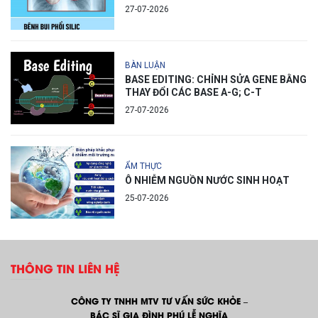
27-07-2026
BÀN LUẬN
BASE EDITING: CHỈNH SỬA GENE BẰNG
THAY ĐỔI CÁC BASE A-G; C-T
27-07-2026
ẨM THỰC
Ô NHIỄM NGUỒN NƯỚC SINH HOẠT
25-07-2026
THÔNG TIN LIÊN HỆ
CÔNG TY TNHH MTV TƯ VẤN SỨC KHỎE –
BÁC SĨ GIA ĐÌNH PHÚ LỄ NGHĨA