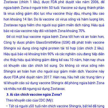
Zostavax (chích 1 liều), được FDA phê duyệt vào năm 2006, để
ngừa bệnh Zona ở người trên 50 tuổi. Vaccine sử dụng thành phần
là virus sống giảm độc lực như vaccine thủy đậu, nhưng liều cao
hơn khoảng 14 lần. Do là vaccine có virus sống và hàm lượng lớn,
Zostavax nguy hiểm cho người suy giảm miễn dịch nặng. Hiệu quả
bảo vệ của vaccine này đối với bệnh Zona khoảng 70%.
Để có một loại vaccine ngừa bệnh Zona tốt hơn và an toàn hơn,
Công ty dược phẩm GlaxoSmithKline (GSK) đã phát triển vaccine
Shingrix sử dụng công nghệ protein tái tổ hợp (cần chích 2 liều).
Hiệu quả bảo vệ khoảng trên 90% và các nghiên cứu đang tiếp diễn
cho thấy hiệu quả không giảm đáng kể sau 10 năm, hiện nay chưa
có khuyến cáo cần chích bổ sung. Do không có virus sống nên
Shingrix an toàn hơn cho người suy giảm miễn dịch. Vaccine này
được FDA phê duyệt năm 2017. Hiện nay, hầu hết các trung tâm y
tế khuyến cáo sử dụng vaccine Shingrix để phòng ngừa bệnh Zona
và nhiều nơi đã ngưng sử dụng Zostavax.
𝟑. Ai cần chích vaccine ngừa Zona?
Theo khuyến cáo của CDC (Mỹ):
– Tất cả người ≥50 tuổi nên chích vaccine Shingrix, bất kể đã từng