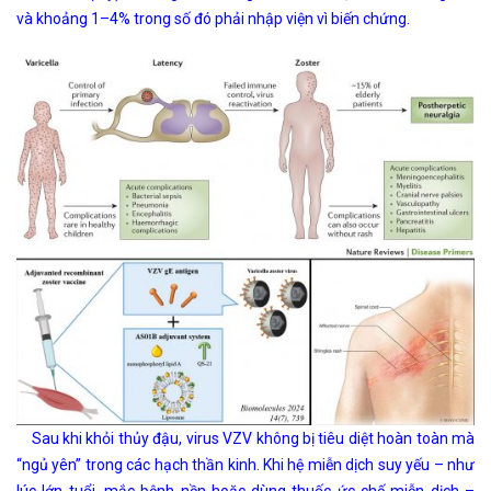
và khoảng 1–4% trong số đó phải nhập viện vì biến chứng.
Sau khi khỏi thủy đậu, virus VZV không bị tiêu diệt hoàn toàn mà
“ngủ yên” trong các hạch thần kinh. Khi hệ miễn dịch suy yếu – như
lúc lớn tuổi, mắc bệnh nền hoặc dùng thuốc ức chế miễn dịch –