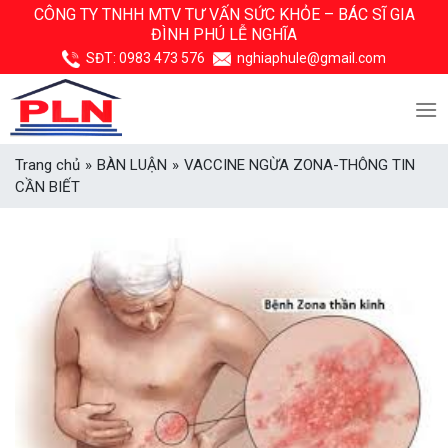
Skip
CÔNG TY TNHH MTV TƯ VẤN SỨC KHỎE –
BÁC SĨ GIA
ĐÌNH PHÚ LỄ NGHĨA
to
content
SĐT:
0983 473 576
nghiaphule@gmail.com
Trang chủ
»
BÀN LUẬN
»
VACCINE NGỪA ZONA-THÔNG TIN
CẦN BIẾT