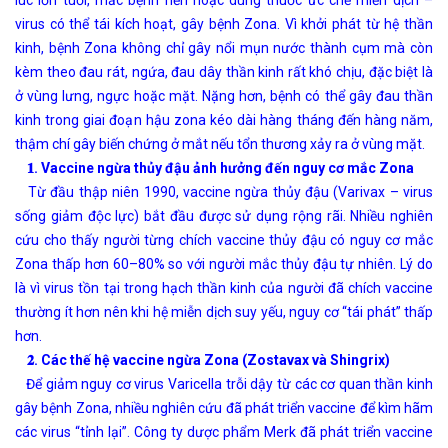
virus có thể tái kích hoạt, gây bệnh Zona. Vì khởi phát từ hệ thần
kinh, bệnh Zona không chỉ gây nổi mụn nước thành cụm mà còn
kèm theo đau rát, ngứa, đau dây thần kinh rất khó chịu, đặc biệt là
ở vùng lưng, ngực hoặc mặt. Nặng hơn, bệnh có thể gây đau thần
kinh trong giai đoạn hậu zona kéo dài hàng tháng đến hàng năm,
thậm chí gây biến chứng ở mắt nếu tổn thương xảy ra ở vùng mặt.
𝟏. Vaccine ngừa thủy đậu ảnh hưởng đến nguy cơ mắc Zona
Từ đầu thập niên 1990, vaccine ngừa thủy đậu (Varivax – virus
sống giảm độc lực) bắt đầu được sử dụng rộng rãi. Nhiều nghiên
cứu cho thấy người từng chích vaccine thủy đậu có nguy cơ mắc
Zona thấp hơn 60–80% so với người mắc thủy đậu tự nhiên. Lý do
là vì virus tồn tại trong hạch thần kinh của người đã chích vaccine
thường ít hơn nên khi hệ miễn dịch suy yếu, nguy cơ “tái phát” thấp
hơn.
𝟐. Các thế hệ vaccine ngừa Zona (Zostavax và Shingrix)
Để giảm nguy cơ virus Varicella trỗi dậy từ các cơ quan thần kinh
gây bệnh Zona, nhiều nghiên cứu đã phát triển vaccine để kìm hãm
các virus “tỉnh lại”. Công ty dược phẩm Merk đã phát triển vaccine