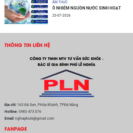
ẨM THỰC
Ô NHIỄM NGUỒN NƯỚC SINH HOẠT
25-07-2026
THÔNG TIN LIÊN HỆ
CÔNG TY TNHH MTV TƯ VẤN SỨC KHỎE –
BÁC SĨ GIA ĐÌNH PHÚ LỄ NGHĨA
Địa chỉ:
163 Đà Sơn, P.Hòa Khánh, TP.Đà Nẵng
Hotline:
0983 473 576
Email:
nghiaphule@gmail.com
FANPAGE