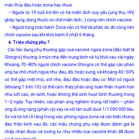
mắc thủy đậu hoặc zona hay chưa.
– Người từ 19 tuổi trở lên có hệ miễn dịch suy yếu (ung thư, HIV,
ghép tạng, dùng thuốc ức chế miễn dịch…) cũng nên chích vaccine.
– Người từng mắc bệnh Zona vẫn có thể tái phát, do đó cũng nên
chích vaccine sau khi khỏi bệnh ít nhất 6 tháng.
𝟒. Triệu chứng phụ ?
Các tác dụng phụ thường gặp của vaccine ngừa zona (đặc biệt là
Shingrix) thường ở mức nhẹ đến trung bình và tự khỏi sau vài ngày.
Khoảng 70–80% người chích vaccine Shingrix có thể gặp các phản
ứng tại chỗ chích ngừa như đau, đỏ, hoặc sưng, và khoảng 40–50%
có thể gặp mệt mỏi, sốt nhẹ, đau đầu hoặc đau cơ. Một số người
(khoảng 1 trên 10) có thể cảm thấy phản ứng toàn thân mạnh hơn
như sốt cao, ớn lạnh, hoặc không thể sinh hoạt bình thường trong
1–2 ngày. Tuy nhiên, các phản ứng nghiêm trọng rất hiếm – phản
ứng dị ứng nặng (phản vệ) xảy ra với tần suất dưới 1/1.000.000 liều.
So với lợi ích rõ ràng trong việc phòng ngừa zona và các biến chứng
đau thần kinh sau đó, các triệu chứng phụ này được đánh giá là
chấp nhận được và tương tự như nhiều loại vaccine khác đã được
sử dụng rộng rãi.