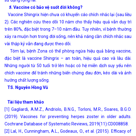
𝟓. Vaccine có bảo vệ suốt đời không?
Vaccine Shingrix hiện chưa có khuyến cáo chích nhắc lại (sau liều
2). Các nghiên cứu theo dõi 10 năm cho thấy hiệu quả vẫn duy trì
trên 80%, đặc biệt trong 7–10 năm đầu. Tuy nhiên, vì bệnh thường
xảy ra muộn hơn trong đời sống, nên khả năng cần chích nhắc sau
vài thập kỷ vẫn đang được theo dõi.
Tóm lại, bệnh Zona có thể phòng ngừa hiệu quả bằng vaccine,
đặc biệt là vaccine Shingrix – an toàn, hiệu quả cao và lâu dài.
Những người từ 50 tuổi trở lên hoặc có hệ miễn dịch suy yếu nên
chích vaccine để tránh những biến chứng đau đớn, kéo dài và ảnh
hưởng chất lượng sống.
TS. Nguyễn Hồng Vũ
Tài liệu tham khảo
[1] Gagliardi, A.M.Z., Andriolo, B.N.G., Torloni, M.R., Soares, B.G.O.
(2019). Vaccines for preventing herpes zoster in older adults.
Cochrane Database of Systematic Reviews, 2019(11):CD008858.
[2] Lal, H., Cunningham, A.L., Godeaux, O., et al. (2015). Efficacy of