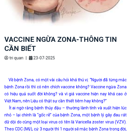
VACCINE NGỪA ZONA-THÔNG TIN
CẦN BIẾT
tri quan
|
23-07-2025
Về bệnh Zona, có một vài câu hỏi khá thú vị: “Người đã từng mắc
bệnh Zona rồi thì có nên chích vaccine không? Vaccine ngừa Zona
có hiệu quả suốt đời không? và vì giá vaccine hiện nay khá cao ở
Việt Nam, nên Liệu có thật sự cần thiết tiêm hay không?”
Ít ai ngờ rằng bệnh thủy đậu – thường lành tính và xuất hiện lúc
nhỏ – lại chính là “gốc rễ” của bệnh Zona, một bệnh lý gây đau rát
dữ dội do cùng một loại virus có tên là Varicella zoster virus (VZV).
Theo CDC (Mỹ), cứ 3 người thì 1 người sẽ mắc bệnh Zona trong đời,