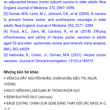
an adjuvanted herpes zoster subunit vaccine in older adults. New
England Journal of Medicine, 372, 2087–2096.
[3] Oxman, M.N., Levin, M.J., Johnson, G.R., et al. (2005). A vaccine
to prevent herpes zoster and postherpetic neuralgia in older
adults. New England Journal of Medicine, 352, 2271–2284.
[4] Tricco, A.C., Zarin, W., Cardoso, R., et al. (2018). Efficacy,
effectiveness, and safety of herpes zoster vaccines in adults
aged 50 and older: systematic review and network meta-analysis.
BMJ, 363, k4029.
[5] Harbecke, R., Cohen, J.I., Oxman, M.N. (2021). Herpes zoster
vaccines. Journal of Clinical Investigation, 131(5):e149219.
Những bản tin khác
VIÊM DẠ DÀY: NGUYÊN NHÂN, CHẨN ĐOÁN, ĐIỀU TRỊ, NGỪA
PHÒNG
NGUY HIỂM KHI LẠM DỤNG AI TRONG KHOA HỌC
BỆNH BỤI PHỔI SILIC (silicosis)
BASE EDITING: CHỈNH SỬA GENE BẰNG THAY ĐỔI CÁC BASE A-G;
C-T