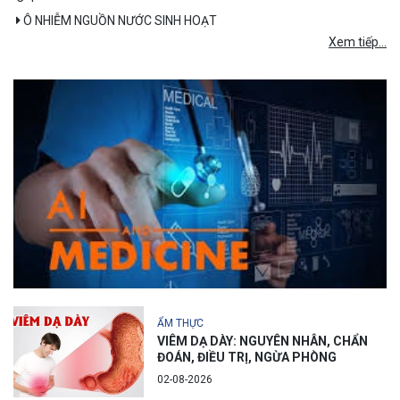
Ô NHIỄM NGUỒN NƯỚC SINH HOẠT
Xem tiếp...
ẨM THỰC
VIÊM DẠ DÀY: NGUYÊN NHÂN, CHẨN
ĐOÁN, ĐIỀU TRỊ, NGỪA PHÒNG
02-08-2026