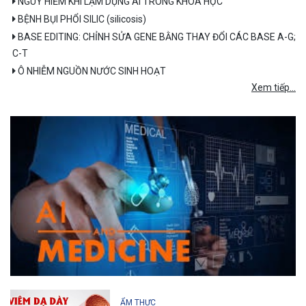
NGUY HIỂM KHI LẠM DỤNG AI TRONG KHOA HỌC
BỆNH BỤI PHỔI SILIC (silicosis)
BASE EDITING: CHỈNH SỬA GENE BẰNG THAY ĐỔI CÁC BASE A-G;
C-T
Ô NHIỄM NGUỒN NƯỚC SINH HOẠT
Xem tiếp...
ẨM THỰC