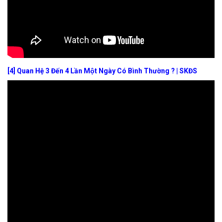
[4]
Quan Hệ 3 Đến 4 Lần Một Ngày Có Bình Thường ? | SKĐS