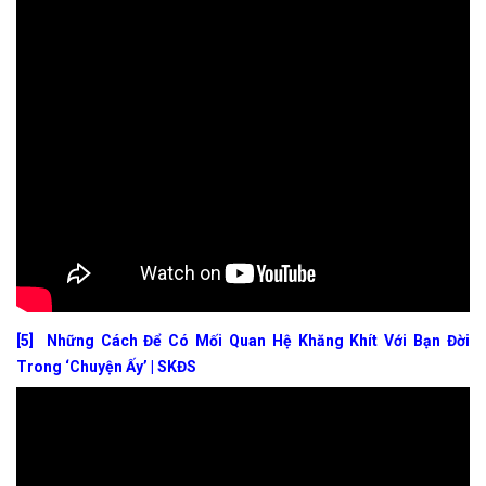
[5]
Những Cách Để Có Mối Quan Hệ Khăng Khít Với Bạn Đời
Trong ‘Chuyện Ấy’ | SKĐS