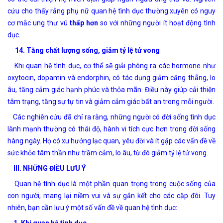
cứu cho thấy rằng phụ nữ quan hệ tình dục thường xuyên có nguy
cơ mắc ung thư vú
thấp hơn
so với những người ít hoạt động tình
dục.
14. Tăng chất lượng sống, giảm tỷ lệ tử vong
Khi quan hệ tình dục, cơ thể sẽ giải phóng ra các hormone như
oxytocin, dopamin và endorphin, có tác dụng giảm căng thẳng, lo
âu, tăng cảm giác hạnh phúc và thỏa mãn. Điều này giúp cải thiện
tâm trạng, tăng sự tự tin và giảm cảm giác bất an trong mỗi người.
Các nghiên cứu đã chỉ ra rằng, những người có đời sống tình dục
lành mạnh thường có thái độ, hành vi tích cực hơn trong đời sống
hàng ngày. Họ có xu hướng lạc quan, yêu đời và ít gặp các vấn đề về
sức khỏe tâm thần như trầm cảm, lo âu, từ đó giảm tỷ lệ tử vong.
III. NHỮNG ĐIỀU LƯU Ý
Quan hệ tình dục là một phần quan trọng trong cuộc sống của
con người, mang lại niềm vui và sự gắn kết cho các cặp đôi. Tuy
nhiên, bạn cần lưu ý một số vấn đề về quan hệ tình dục: