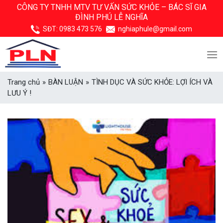
Skip
CÔNG TY TNHH MTV TƯ VẤN SỨC KHỎE –
BÁC SĨ GIA
ĐÌNH PHÚ LỄ NGHĨA
to
content
SĐT:
0983 473 576
nghiaphule@gmail.com
Trang chủ
»
BÀN LUẬN
»
TÌNH DỤC VÀ SỨC KHỎE: LỢI ÍCH VÀ
LƯU Ý !