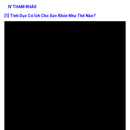
IV THAM KHẢO
[1] Tình Dục Có Ích Cho Sức Khỏe Như Thế Nào?