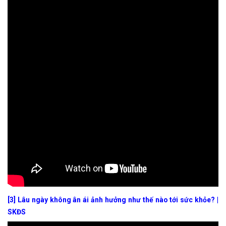
[3]
Lâu ngày không ân ái ảnh hưởng như thế nào tới sức khỏe? |
SKĐS