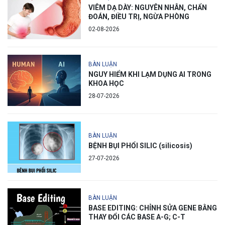
VIÊM DẠ DÀY: NGUYÊN NHÂN, CHẨN
ĐOÁN, ĐIỀU TRỊ, NGỪA PHÒNG
02-08-2026
BÀN LUẬN
NGUY HIỂM KHI LẠM DỤNG AI TRONG
KHOA HỌC
28-07-2026
BÀN LUẬN
BỆNH BỤI PHỔI SILIC (silicosis)
27-07-2026
BÀN LUẬN
BASE EDITING: CHỈNH SỬA GENE BẰNG
THAY ĐỔI CÁC BASE A-G; C-T