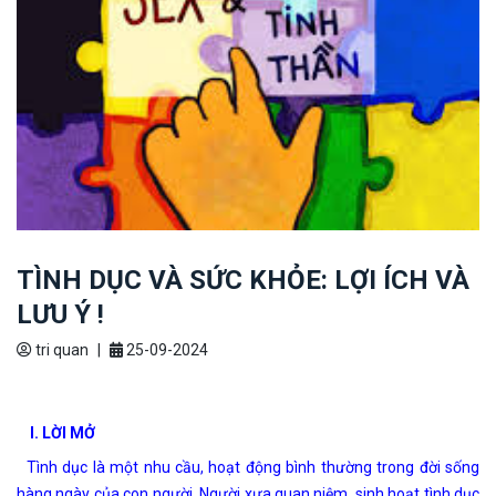
TÌNH DỤC VÀ SỨC KHỎE: LỢI ÍCH VÀ
LƯU Ý !
tri quan
|
25-09-2024
I. LỜI MỞ
Tình dục là một nhu cầu, hoạt động bình thường trong đời sống
hàng ngày của con người. Người xưa quan niệm, sinh hoạt tình dục