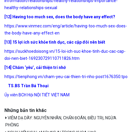
information/relationships/healthy-relationships-importance-
healthy-relationships-sexual
[12] Having too much sex, does the body have any effect?
https://www.vinmec.com/eng/article/having-too-much-sex-does-
the-body-have-any-effect-en
[13] 15 lợi ích sức khỏe tình dục, các cặp đôi nên biết
https://suckhoedoisong.vn/15-loi-ich-suc-khoe-tinh-duc-cac-cap-
doi-nen-biet-169230729110711826.htm
[14]
Chăm ‘yêu’, cải thiện trí nhớ
https://tienphong.vn/cham-yeu-cai-thien-tri-nho-post1676350.tpo
TS.BS Trần Bá Thoại
Ủy viên BCH Hội NỘI TIẾT VIỆT NAM
Những bản tin khác
VIÊM DẠ DÀY: NGUYÊN NHÂN, CHẨN ĐOÁN, ĐIỀU TRỊ, NGỪA
PHÒNG