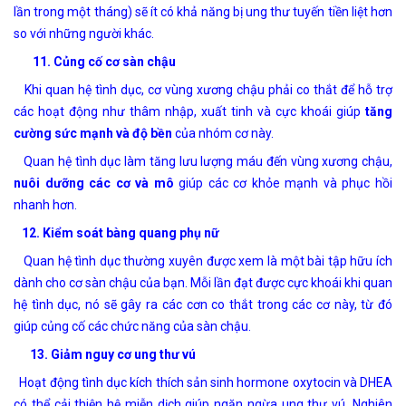
lần trong một tháng) sẽ ít có khả năng bị ung thư tuyến tiền liệt hơn
so với những người khác.
11. Củng cố cơ sàn chậu
Khi quan hệ tình dục, cơ vùng xương chậu phải co thắt để hỗ trợ
các hoạt động như thâm nhập, xuất tinh và cực khoái giúp
tăng
cường sức mạnh và độ bền
của nhóm cơ này.
Quan hệ tình dục làm tăng lưu lượng máu đến vùng xương chậu,
nuôi dưỡng các cơ và mô
giúp các cơ khỏe mạnh và phục hồi
nhanh hơn.
12. Kiểm soát bàng quang phụ nữ
Quan hệ tình dục thường xuyên được xem là một bài tập hữu ích
dành cho cơ sàn chậu của bạn. Mỗi lần đạt được cực khoái khi quan
hệ tình dục, nó sẽ gây ra các cơn co thắt trong các cơ này, từ đó
giúp củng cố các chức năng của sàn chậu.
13. Giảm nguy cơ ung thư vú
Hoạt động tình dục kích thích sản sinh hormone oxytocin và DHEA
có thể cải thiện hệ miễn dịch giúp ngăn ngừa
ung thư vú
. Nghiên