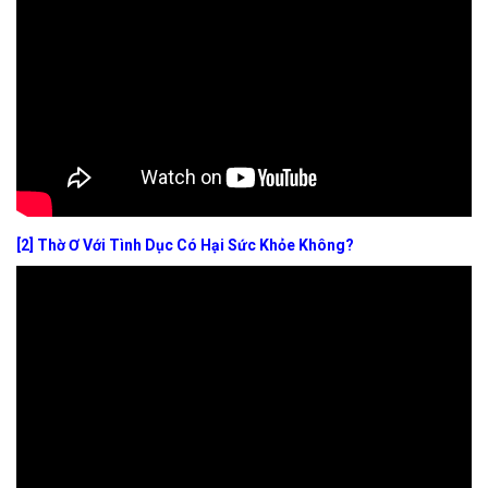
[2] Thờ Ơ Với Tình Dục Có Hại Sức Khỏe Không?