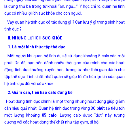
là đứng thứ ba trong tứ khoái “ăn, ngủ….”. Y học chỉ rõ, quan hệ tình
dục có nhiều lợi ích sức khỏe cho con người.
Vậy quan hệ tình dục có tác dụng gì ? Cần lưu ý gì trong sinh hoạt
tình dục ?
II. NHỮNG LỢI ÍCH SỨC KHỎE
1. Là một hình thức tập thể dục
Một người khi quan hệ tình dụ sẽ sử dụng khoảng 5 calo vào mỗi
phút. Do đó, bạn nên dành nhiều thời gian của mình cho các hoạt
động tình dục thường xuyên hơn, tương tự như thời gian dành cho
tập thể dục. Tính chất nhất quán sẽ giúp tối đa hóa lợi ích của quan
hệ tình dục đối với sức khỏe.
2. Giảm cân, tiêu hao calo đáng kể
Hoạt động tình dục chính là một trong những hoạt động giúp
giảm
cân
hiệu quả nhất. Quan hệ tình dục trong vòng
30 phút
sẽ tiêu tốn
một lượng khoảng
85 calo
. Lượng calo được “đốt” này tương
đương với các hoạt động thể chất như tập gym, đi bộ.