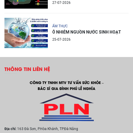
27-07-2026
ẨM THỰC
Ô NHIỄM NGUỒN NƯỚC SINH HOẠT
25-07-2026
THÔNG TIN LIÊN HỆ
CÔNG TY TNHH MTV TƯ VẤN SỨC KHỎE –
BÁC SĨ GIA ĐÌNH PHÚ LỄ NGHĨA
Địa chỉ:
163 Đà Sơn, P.Hòa Khánh, TP.Đà Nẵng