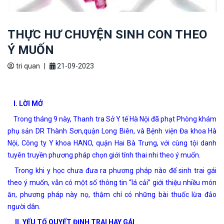
THỰC HƯ CHUYỆN SINH CON THEO
Ý MUỐN
tri quan
|
21-09-2023
I. LỜI MỞ
Trong tháng 9 này, Thanh tra Sở Y tế Hà Nội đã phạt Phòng khám
phụ sản DR Thành Sơn,quận Long Biên, và Bệnh viện Đa khoa Hà
Nội, Công ty Y khoa HANO, quận Hai Bà Trưng, với cùng tội danh
tuyên truyền phương pháp chọn giới tính thai nhi theo ý muốn.
Trong khi y học chưa đưa ra phương pháp nào để sinh trai gái
theo ý muốn, vẫn có một số thông tin “lá cải” giới thiệu nhiều món
ăn, phương pháp này nọ, thậm chí có những bài thuốc lừa đảo
người dân.
II. YẾU TỐ QUYẾT ĐỊNH TRAI HAY GÁI