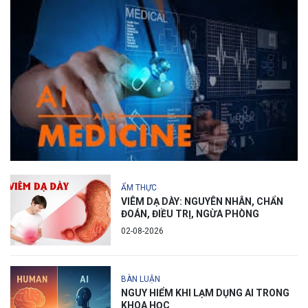
ẨM THỰC
VIÊM DẠ DÀY: NGUYÊN NHÂN, CHẨN
ĐOÁN, ĐIỀU TRỊ, NGỪA PHÒNG
02-08-2026
BÀN LUẬN
NGUY HIỂM KHI LẠM DỤNG AI TRONG
KHOA HỌC