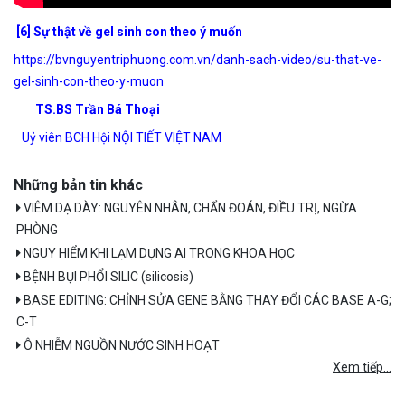
[6] Sự thật về gel sinh con theo ý muốn
https://bvnguyentriphuong.com.vn/danh-sach-video/su-that-ve-
gel-sinh-con-theo-y-muon
TS.BS Trần Bá Thoại
Uỷ viên BCH Hội NỘI TIẾT VIỆT NAM
Những bản tin khác
VIÊM DẠ DÀY: NGUYÊN NHÂN, CHẨN ĐOÁN, ĐIỀU TRỊ, NGỪA
PHÒNG
NGUY HIỂM KHI LẠM DỤNG AI TRONG KHOA HỌC
BỆNH BỤI PHỔI SILIC (silicosis)
BASE EDITING: CHỈNH SỬA GENE BẰNG THAY ĐỔI CÁC BASE A-G;
C-T
Ô NHIỄM NGUỒN NƯỚC SINH HOẠT
Xem tiếp...