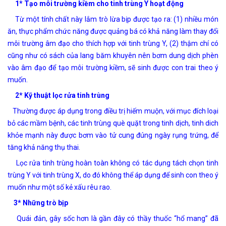
1* Tạo môi trường kiềm cho tinh trùng Y hoạt động
Từ một tính chất này lắm trò lừa bịp được tạo ra: (1) nhiều món
ăn, thực phẩm chức năng được quảng bá có khả năng làm thay đổi
môi trường âm đạo cho thích hợp với tinh trùng Y, (2) thậm chí có
cũng như có sách của lang băm khuyên nên bơm dung dịch phèn
vào âm đạo để tạo môi trường kiềm, sẽ sinh được con trai theo ý
muốn.
2* Kỹ thuật lọc rửa tinh trùng
Thường được áp dụng trong điều trị hiếm muộn, với mục đích loại
bỏ các mầm bệnh, các tinh trùng què quặt trong tinh dịch, tinh dich
khỏe mạnh này được bơm vào tử cung đúng ngày rụng trứng, để
tăng khả năng thụ thai.
Lọc rửa tinh trùng hoàn toàn không có tác dụng tách chọn tinh
trùng Y với tinh trùng X, do đó không thể áp dụng để sinh con theo ý
muốn như một số kẻ xấu rêu rao.
3* Những trò bịp
Quái đản, gây sốc hơn là gần đây có thầy thuốc “hổ mang” đã