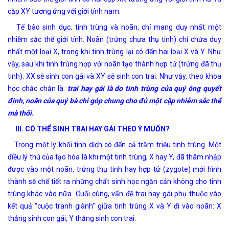
cặp XY tương ứng với giới tính nam.
Tế bào sinh dục, tinh trùng và noãn, chỉ mang duy nhất một
nhiễm sắc thể giới tính. Noãn (trứng chưa thụ tinh) chỉ chứa duy
nhất một loại X, trong khi tinh trùng lại có đến hai loại X và Y. Như
vậy, sau khi tinh trùng hợp với noãn tạo thành hợp tử (trứng đã thụ
tinh): XX sẽ sinh con gái và XY sẽ sinh con trai. Như vậy, theo khoa
học chắc chắn là:
t
rai hay gái là do tinh trùng của quý ông quyết
định, noãn của quý bà chỉ góp
chung cho đủ một cặp nhiễm sắc thể
mà thôi.
III. CÓ THỂ SINH TRAI HAY GÁI THEO Ý MUỐN?
Trong một ly khối tinh dịch có đến cả trăm triệu tinh trùng. Một
điều lý thú của tạo hóa là khi một tinh trùng, X hay Y, đã thâm nhập
được vào một noãn, trứng thụ tinh hay hợp tử (zygote) mới hình
thành sẽ chế tiết ra những chất sinh học ngăn cản không cho tinh
trùng khác vào nữa. Cuối cùng, vấn đề trai hay gái phụ thuộc vào
kết quả “cuộc tranh giành” giữa tinh trùng X và Y đi vào noãn: X
thắng sinh con gái, Y thắng sinh con trai.