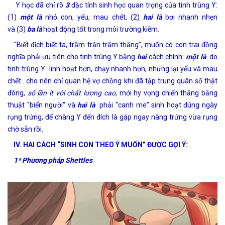
Y học đã chỉ rõ
3
đặc tính sinh học quan trọng của tinh trùng Y:
(1)
một là
nhỏ con, yếu, mau chết, (2)
hai là
bơi nhanh nhẹn
và (3)
ba là
hoạt động tốt trong môi trường kiềm.
“Biết địch biết ta, trăm trận trăm thắng”, muốn có con trai đồng
nghĩa phải ưu tiên cho tinh trùng Y bằng
hai
cách chính:
một là
do
tinh trùng Y linh hoạt hơn, chạy nhanh hơn, nhưng lại yếu và mau
chết.. cho nên chỉ quan hệ vợ chồng khi đã tập trung quân số thật
đông,
số lần ít với chất lượng cao
,
mới hy vọng chiến thằng bằng
thuật “biển người” và
hai là
phải “canh me” sinh hoạt đúng ngày
rụng trứng, để chàng Y đến đích là gặp ngay nàng trứng vừa rụng
chờ sẵn rồi.
IV. HAI CÁCH “SINH CON THEO Ý MUỐN” ĐƯỢC GỢI Ý:
1* Phương pháp Shettles