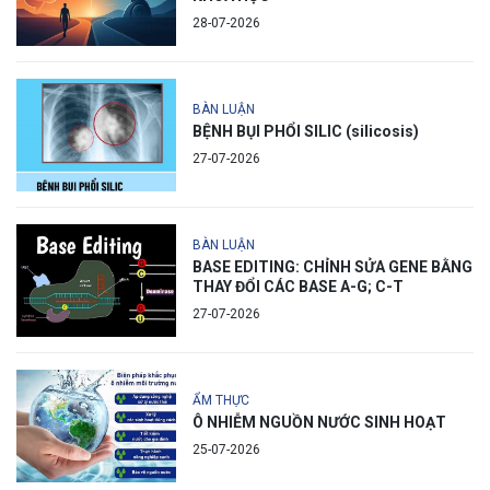
28-07-2026
BÀN LUẬN
BỆNH BỤI PHỔI SILIC (silicosis)
27-07-2026
BÀN LUẬN
BASE EDITING: CHỈNH SỬA GENE BẰNG
THAY ĐỔI CÁC BASE A-G; C-T
27-07-2026
ẨM THỰC
Ô NHIỄM NGUỒN NƯỚC SINH HOẠT
25-07-2026