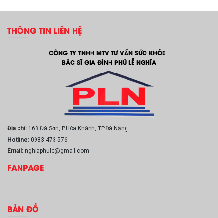
THÔNG TIN LIÊN HỆ
CÔNG TY TNHH MTV TƯ VẤN SỨC KHỎE –
BÁC SĨ GIA ĐÌNH PHÚ LỄ NGHĨA
Địa chỉ:
163 Đà Sơn, P.Hòa Khánh, TP.Đà Nẵng
Hotline:
0983 473 576
Email:
nghiaphule@gmail.com
FANPAGE
BẢN ĐỒ