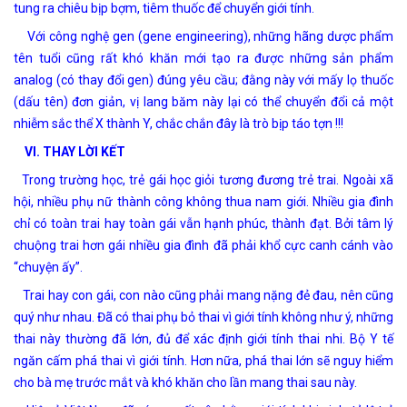
tung ra chiêu bịp bợm, tiêm thuốc để chuyển giới tính.
Với công nghệ gen (gene engineering), những hãng dược phẩm
tên tuổi cũng rất khó khăn mới tạo ra được những sản phẩm
analog (có thay đổi gen) đúng yêu cầu; đằng này với mấy lọ thuốc
(dấu tên) đơn giản, vị lang băm này lại có thể chuyển đổi cả một
nhiễm sắc thể X thành Y, chắc chắn đây là trò bịp táo tợn !!!
VI. THAY LỜI KẾT
Trong trường học, trẻ gái học giỏi tương đương trẻ trai. Ngoài xã
hội, nhiều phụ nữ thành công không thua nam giới. Nhiều gia đình
chỉ có toàn trai hay toàn gái vẫn hạnh phúc, thành đạt. Bởi tâm lý
chuộng trai hơn gái nhiều gia đình đã phải khổ cực canh cánh vào
“chuyện ấy”.
Trai hay con gái, con nào cũng phải mang nặng đẻ đau, nên cũng
quý như nhau. Đã có thai phụ bỏ thai vì giới tính không như ý, những
thai này thường đã lớn, đủ để xác định giới tính thai nhi. Bộ Y tế
ngăn cấm phá thai vì giới tính. Hơn nữa, phá thai lớn sẽ nguy hiểm
cho bà mẹ trước mắt và khó khăn cho lần mang thai sau này.