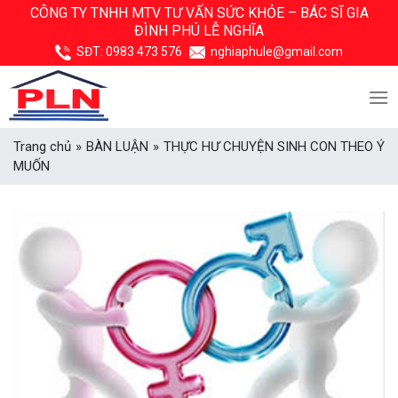
Skip
CÔNG TY TNHH MTV TƯ VẤN SỨC KHỎE –
BÁC SĨ GIA
ĐÌNH PHÚ LỄ NGHĨA
to
content
SĐT:
0983 473 576
nghiaphule@gmail.com
Trang chủ
»
BÀN LUẬN
»
THỰC HƯ CHUYỆN SINH CON THEO Ý
MUỐN