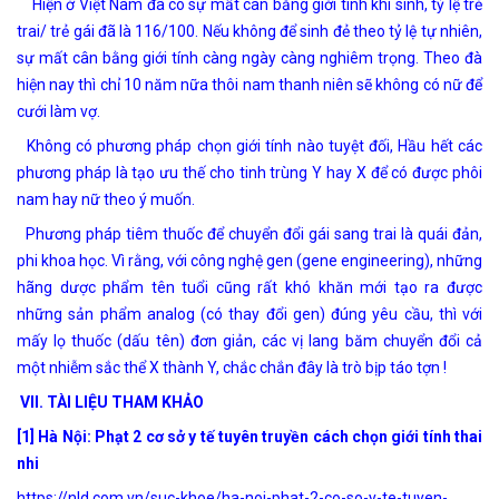
Hiện ở Việt Nam đã có sự mất cân bằng giới tính khi sinh, tỷ lệ trẻ
trai/ trẻ gái đã là 116/100. Nếu không để sinh đẻ theo tỷ lệ tự nhiên,
sự mất cân bằng giới tính càng ngày càng nghiêm trọng. Theo đà
hiện nay thì chỉ 10 năm nữa thôi nam thanh niên sẽ không có nữ để
cưới làm vợ.
Không có phương pháp chọn giới tính nào tuyệt đối, Hầu hết các
phương pháp là tạo ưu thế cho tinh trùng Y hay X để có được phôi
nam hay nữ theo ý muốn.
Phương pháp tiêm thuốc để chuyển đổi gái sang trai là quái đản,
phi khoa học. Vì rằng, với công nghệ gen (gene engineering), những
hãng dược phẩm tên tuổi cũng rất khó khăn mới tạo ra được
những sản phẩm analog (có thay đổi gen) đúng yêu cầu, thì với
mấy lọ thuốc (dấu tên) đơn giản, các vị lang băm chuyển đổi cả
một nhiễm sắc thể X thành Y, chắc chắn đây là trò bịp táo tợn !
VII. TÀI LIỆU THAM KHẢO
[1] Hà Nội: Phạt 2 cơ sở y tế tuyên truyền cách chọn giới tính thai
nhi
https://nld.com.vn/suc-khoe/ha-noi-phat-2-co-so-y-te-tuyen-