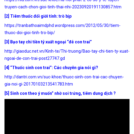
truyen-cach-chon-gioi-tinh-thai-nhi-20230920191130857.htm
[2]
Tiêm thuốc đổi giới tính: trò bịp
https://tranbathoaimdphd.wordpress.com/2012/05/30/tiem-
thuoc-doi-gioi-tinh-tro-bip/
[3] Bạo tay chi tiền tỷ xuất ngoại “đẻ con trai”
http://giaoduc.net.vn/Kinh-te/Thi-truong/Bao-tay-chi-tien-ty-xuat-
ngoai-de-con-trai-post27747.gd
[4] “Thuốc sinh con trai”: Các chuyên gia nói gì?
http://dantri.com.vn/suc-khoe/thuoc-sinh-con-trai-cac-chuyen-
gia-noi-gi-20170103213541783.htm
[5] Sinh con theo ý muốn” nhờ soi trứng, tiêm dung dịch ?