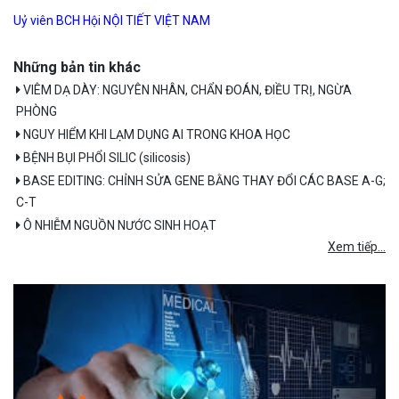
Uỷ viên BCH Hội NỘI TIẾT VIỆT NAM
Những bản tin khác
VIÊM DẠ DÀY: NGUYÊN NHÂN, CHẨN ĐOÁN, ĐIỀU TRỊ, NGỪA
PHÒNG
NGUY HIỂM KHI LẠM DỤNG AI TRONG KHOA HỌC
BỆNH BỤI PHỔI SILIC (silicosis)
BASE EDITING: CHỈNH SỬA GENE BẰNG THAY ĐỔI CÁC BASE A-G;
C-T
Ô NHIỄM NGUỒN NƯỚC SINH HOẠT
Xem tiếp...