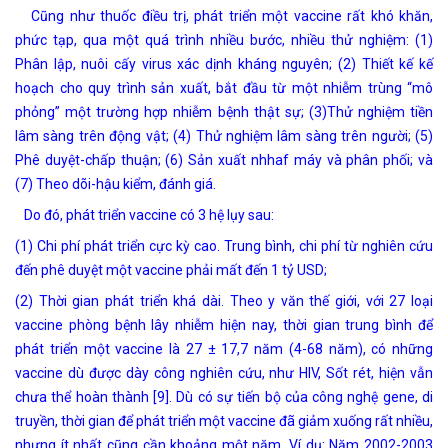
Cũng như thuốc điều trị, phát triển một vaccine rất khó khăn,
phức tạp, qua một quá trình nhiều bước, nhiều thử nghiệm: (1)
Phân lập, nuôi cấy virus xác dịnh kháng nguyên; (2) Thiết kế kế
hoạch cho quy trình sản xuất, bắt đầu từ một nhiễm trùng “mô
phỏng” một trường hợp nhiễm bệnh thật sự; (3)Thử nghiệm tiền
lâm sàng trên động vật; (4) Thử nghiệm lâm sàng trên người; (5)
Phê duyệt-chấp thuận; (6) Sản xuất nhhaf máy và phân phối; và
(7) Theo dõi-hậu kiểm, đánh giá.
Do đó, phát triển vaccine có 3 hệ lụy sau:
(1) Chi phí phát triển cực kỳ cao. Trung bình, chi phí từ nghiên cứu
đến phê duyệt một vaccine phải mất đến 1 tỷ USD;
(2) Thời gian phát triển khá dài. Theo y văn thế giới, với 27 loại
vaccine phòng bệnh lây nhiễm hiện nay, thời gian trung bình để
phát triển một vaccine là 27 ± 17,7 năm (4-68 năm), có những
vaccine dù được dày công nghiên cứu, như HIV, Sốt rét, hiện vẫn
chưa thể hoàn thành [9]. Dù có sự tiến bộ của công nghệ gene, di
truyền, thời gian để phát triển một vaccine đã giảm xuống rất nhiều,
nhưng ít nhất cũng cần khoảng một năm. Ví dụ: Năm 2002-2003