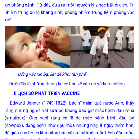
xin phòng bệnh. Từ đây, đưa ra một nguyên lý y học bất di dịch: Trị
nhiễm trùng dùng kháng sinh, phòng nhiễm trùng tiêm phòng vắc
xin”.
Uống vắc xin bại liệt để khỏi tàn phế
Dưới đây là những thông tin cơ bản về vắc xin và tiêm chủng
II LỊCH SỬ PHÁT TRIỂN VACCINE
Edward Jenner (1749-1822), bác sĩ miền quê nước Anh, thấy
rằng những người vắt sữa bò không bao giờ mắc bệnh đậu mùa
(smallpox). Ông nghĩ rằng có lẽ do mắc bệnh bệnh đậu bò
(cowpox), dạng bệnh như đậu mùa nhưng nhẹ, ít nguy hiểm hơn,
đã giúp cho họ có khả năng bảo vệ cơ thể khỏi mắc bệnh đậu mùa.