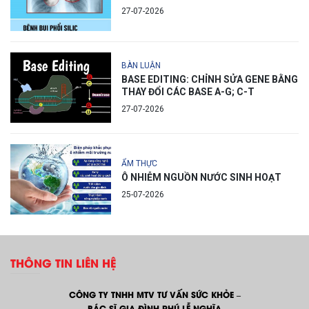
27-07-2026
BÀN LUẬN
BASE EDITING: CHỈNH SỬA GENE BẰNG
THAY ĐỔI CÁC BASE A-G; C-T
27-07-2026
ẨM THỰC
Ô NHIỄM NGUỒN NƯỚC SINH HOẠT
25-07-2026
THÔNG TIN LIÊN HỆ
CÔNG TY TNHH MTV TƯ VẤN SỨC KHỎE –
BÁC SĨ GIA ĐÌNH PHÚ LỄ NGHĨA