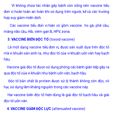
Vì không chứa tác nhân gây bệnh còn sống nên vaccine tiểu
đơn vị hoàn toàn an toàn khi sử dụng trên người, kể cả các trường
hợp suy giảm miễn dịch.
Các vaccine tiểu đơn vị hiện có gồm vaccine ho gà, phế cầu,
màng não cầu, Hib, viêm gan B, HPV, zona.
3. VACCINE BIẾN ĐỘC TỐ
(toxoid vaccine)
Là một dạng vaccine tiểu đơn vị, được sản xuất dựa trên độc tố
mà vi khuẩn sản sinh ra, như độc tố của vi khuẩn uốn ván hay bạch
hầu.
Vaccine giải độc tố được sử dụng phòng các bệnh gián tiếp gây ra
qua độc tố của vi khuẩn như bệnh uốn ván, bạch hầu.
Độc tố bản chất là protein được xử lý thành không còn độc, vô
hại, sử dụng làm kháng nguyên trong các vaccine này.
Hai vaccine biến độc tố hiện dùng là giải độc tố bạch hầu và giải
độc tố uốn ván.
4. VACCINE GIẢM ĐỘC LỰC
(attenuated vaccine)