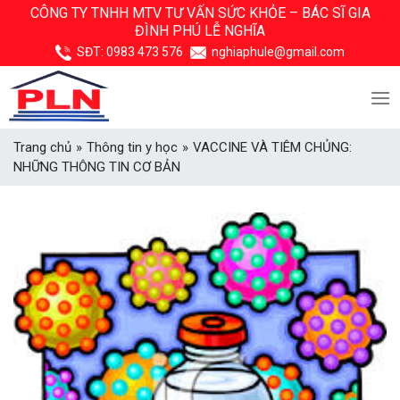
Skip
CÔNG TY TNHH MTV TƯ VẤN SỨC KHỎE –
BÁC SĨ GIA
ĐÌNH PHÚ LỄ NGHĨA
to
content
SĐT:
0983 473 576
nghiaphule@gmail.com
Trang chủ
»
Thông tin y học
»
VACCINE VÀ TIÊM CHỦNG:
NHỮNG THÔNG TIN CƠ BẢN