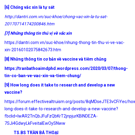
[6] Chống vắc xin là tự sát
http://dantri.com.vn/suc-khoe/chong-vac-xin-la-tu-sat-
20170714174200846.htm
[7] Những thông tin thú vị về vắc xin
https://dantri.com.vn/suc-khoe/nhung-thong-tin-thu-vi-ve-vac-
xin-20160102075842673.htm
[8] Những thông tin cơ bản về vaccine và tiêm chủng
https://tranbathoaimdphd.wordpress.com/2020/03/07/thong-
tin-co-ban-ve-vac-xin-va-tiem-chung/
[9] How long does it take to research and develop a new
vaccine?
https://forum.effectivealtruism.org/posts/8qMDseJTE3vCFiYec/ho
long-does-it-take-to-research-and-develop-a-new-vaccine?
fbclid=IwAR2TnQbJFuFzQbKrT2jnpjurKBlNDEZA-
7SJi4GdwyLkFveitaIEwOySNww
TS.BS TRẦN BÁ THOẠI