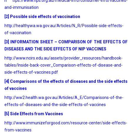
h ttps://www.nps.org.au/medical-info/consumer-info/vaccines-
and-immunisation
[2] Possible side effects of vaccination
http://healthywa.wa.gov.au/Articles/N_R/Possible-side-effects-
of-vaccination
[3] INFORMATION SHEET – COMPARISON OF THE EFFECTS OF
DISEASES AND THE SIDE EFFECTS OF NIP VACCINES
http://www.ncirs.edu.au/assets/provider_resources/handbook-
tables/Inside-back-cover_Comparison-effects-of-disease-and-
side-effects-of-vaccines.pdf
[4] Comparisons of the effects of diseases and the side effects
of vaccines
http://ww2.health.wa.gov.au/Articles/A_E/Comparisons-of-the-
effects-of-diseases-and-the-side-effects-of-vaccines
[5] Side Effects from Vaccines
http://www.immunizeforgood.com/resource-center/side-effects-
from-vaccines