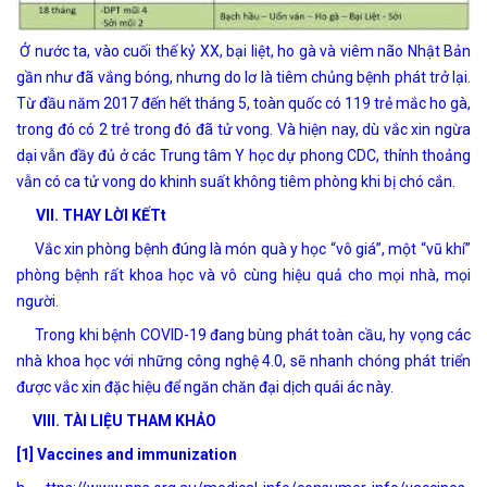
Ở nước ta, vào cuối thế kỷ XX, bại liệt, ho gà và viêm não Nhật Bản
gần như đã vắng bóng, nhưng do lơ là tiêm chủng bệnh phát trở lại.
Từ đầu năm 2017 đến hết tháng 5, toàn quốc có 119 trẻ mắc ho gà,
trong đó có 2 trẻ trong đó đã tử vong. Và hiện nay, dù vắc xin ngừa
dại vẫn đầy đủ ở các Trung tâm Y học dự phong CDC, thỉnh thoảng
vẫn có ca tử vong do khinh suất không tiêm phòng khi bị chó cắn.
VII. THAY LỜI KẾTt
Vắc xin phòng bệnh đúng là món quà y học “vô giá”, một “vũ khí”
phòng bệnh rất khoa học và vô cùng hiệu quả cho mọi nhà, mọi
người.
Trong khi bệnh COVID-19 đang bùng phát toàn cầu, hy vọng các
nhà khoa học với những công nghệ 4.0, sẽ nhanh chóng phát triển
được vắc xin đặc hiệu để ngăn chăn đại dịch quái ác này.
VIII.
TÀI LIỆU THAM KHẢO
[1] Vaccines and immunization