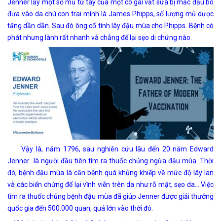
Jenner lấy một số mủ từ tay của một cô gái vắt sữa bị mắc đậu bò
đưa vào da chú con trai mình là James Phipps, số lượng mủ dược
tăng dần dần. Sau đó ông cố tình lây đậu mùa cho Phipps. Bệnh có
phát nhưng lành rất nhanh và chẳng để lại sẹo di chứng nào.
Vậy là, năm 1796, sau nghiên cứu lâu đến 20 năm Edward
Jenner là người đầu tiên tìm ra thuốc chủng ngừa đậu mùa. Thời
đó, bệnh đậu mùa là căn bệnh quá khủng khiếp về mức độ lây lan
và các biến chứng để lại vĩnh viễn trên da như rỗ mặt, sẹo da….Việc
tìm ra thuốc chủng bệnh đậu mùa đã giúp Jenner được giải thưởng
quốc gia đến 500.000 quan, quá lớn vào thời đó.