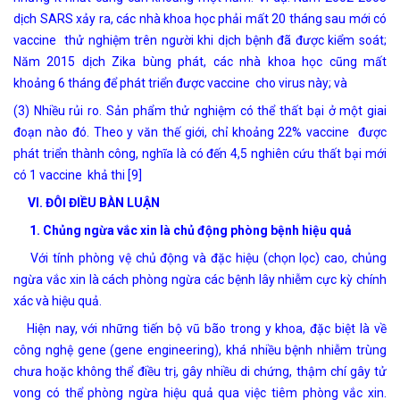
dịch SARS xảy ra, các nhà khoa học phải mất 20 tháng sau mới có
vaccine thử nghiệm trên người khi dịch bệnh đã được kiểm soát;
Năm 2015 dịch Zika bùng phát, các nhà khoa học cũng mất
khoảng 6 tháng để phát triển được vaccine cho virus này; và
(3) Nhiều rủi ro. Sản phẩm thử nghiệm có thể thất bại ở một giai
đoạn nào đó. Theo y văn thế giới, chỉ khoảng 22% vaccine được
phát triển thành công, nghĩa là có đến 4,5 nghiên cứu thất bại mới
có 1 vaccine khả thi [9]
VI. ĐÔI ĐIỀU BÀN LUẬN
1. Chủng ngừa vắc xin là chủ động phòng bệnh hiệu quả
Với tính phòng vệ chủ động và đặc hiệu (chọn lọc) cao, chủng
ngừa vắc xin là cách phòng ngừa các bệnh lây nhiễm cực kỳ chính
xác và hiệu quả.
Hiện nay, với những tiến bộ vũ bão trong y khoa, đặc biệt là về
công nghệ gene (gene engineering), khá nhiều bệnh nhiễm trùng
chưa hoặc không thể điều trị, gây nhiều di chứng, thậm chí gây tử
vong có thể phòng ngừa hiệu quả qua việc tiêm phòng vắc xin.