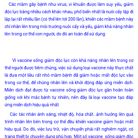
Các mầm gây bệnh như virus, vi khuẩn được làm suy yếu, giảm
độc lực bằng nhiều cách khác nhau, phổ biến nhất là nuôi cấy lặp đi
lặp lại rất nhiều lần (có thể lên tới 200 lần), khiến các mầm bệnh này
chỉ nhân lên trong môi trường nuôi cấy và yếu, giảm khả năng nhân
lên trong cơ thể con người, do đó an toàn để sử dụng.
Vì vaccine sống giảm độc lực còn khả năng nhân lên trong cơ
thể người được tiêm chủng, việc sử dụng loại vaccine này thực chất
là đưa một liều rất nhỏ mầm bệnh đã giảm hoặc mất độc lực vào
trong cơ thể, để chúng nhân lên và khởi động đáp ứng miễn dịch.
Miễn dịch đạt được từ vaccine sống giảm độc lực gần hoàn toàn
giống với khi mắc bệnh tự nhiên, nên đây là loại vaccine tạo đáp
ứng miễn dịch hiệu quả nhất.
Các tác nhân ánh sáng, nhiệt độ, hóa chất…ảnh hưởng lên quá
trình nhân lên bên trong cơ thể đều khiến vaccine giảm hoặc mất
hiệu quả. Do đó, việc lưu trữ, vận chuyển phải rất nghiêm ngặt, có
trang thiết bị chuyên dụng phù hợp. Một số vaccine sống giảm độc