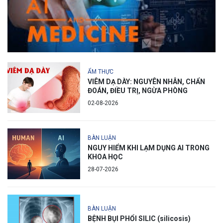
ẨM THỰC
VIÊM DẠ DÀY: NGUYÊN NHÂN, CHẨN
ĐOÁN, ĐIỀU TRỊ, NGỪA PHÒNG
02-08-2026
BÀN LUẬN
NGUY HIỂM KHI LẠM DỤNG AI TRONG
KHOA HỌC
28-07-2026
BÀN LUẬN
BỆNH BỤI PHỔI SILIC (silicosis)