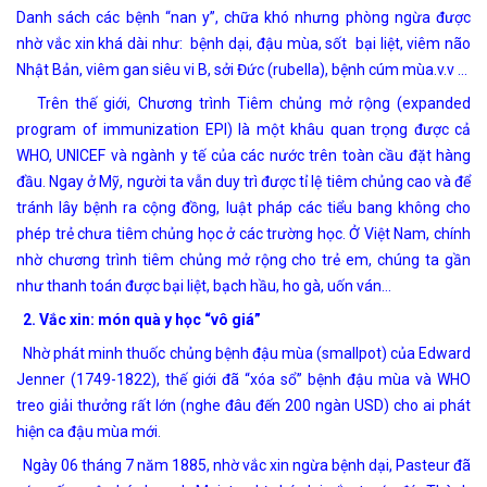
Danh sách các bệnh “nan y”, chữa khó nhưng phòng ngừa được
nhờ vắc xin khá dài như: bệnh dại, đậu mùa, sốt bại liệt, viêm não
Nhật Bản, viêm gan siêu vi B, sởi Đức (rubella), bệnh cúm mùa.v.v …
Trên thế giới, Chương trình Tiêm chủng mở rộng (expanded
program of immunization EPI) là một khâu quan trọng được cả
WHO, UNICEF và ngành y tế của các nước trên toàn cầu đặt hàng
đầu. Ngay ở Mỹ, người ta vẫn duy trì được tỉ lệ tiêm chủng cao và để
tránh lây bệnh ra cộng đồng, luật pháp các tiểu bang không cho
phép trẻ chưa tiêm chủng học ở các trường học. Ở Việt Nam, chính
nhờ chương trình tiêm chủng mở rộng cho trẻ em, chúng ta gần
như thanh toán được bại liệt, bạch hầu, ho gà, uốn ván…
2. Vắc xin: món quà y học “vô giá”
Nhờ phát minh thuốc chủng bệnh đậu mùa (smallpot) của Edward
Jenner (1749-1822), thế giới đã “xóa sổ” bệnh đậu mùa và WHO
treo giải thưởng rất lớn (nghe đâu đến 200 ngàn USD) cho ai phát
hiện ca đậu mùa mới.
Ngày 06 tháng 7 năm 1885, nhờ vắc xin ngừa bệnh dại, Pasteur đã