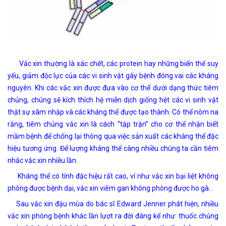
Vắc xin thường là xác chết, các protein hay những biến thể suy
yếu, giảm độc lực của các vi sinh vật gây bệnh đóng vai các kháng
nguyên. Khi các vắc xin được đưa vào cơ thể dưới dạng thức tiêm
chủng, chúng sẽ kích thích hệ miễn dịch giống hệt các vi sinh vật
thật sự xâm nhập và các kháng thể được tạo thành. Có thể nôm na
rằng, tiêm chủng vắc xin là cách “tập trận” cho cơ thể nhận biết
mầm bệnh để chống lại thông qua việc sản xuất các kháng thể đặc
hiệu tương ứng. Để lượng kháng thể càng nhiều chúng ta cần tiêm
nhắc vắc xin nhiều lần.
Kháng thể có tính đặc hiệu rất cao, ví như vắc xin bại liệt không
phòng được bệnh dại, vắc xin viêm gan không phòng được ho gà…
Sau vắc xin đậu mùa do bác sĩ Edward Jenner phát hiện, nhiều
vắc xin phòng bệnh khác lần lượt ra đời đáng kể như: thuốc chủng