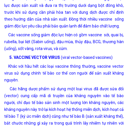
lực được sản xuất và đưa ra thị trường dưới dạng bột đông khô,
trước khi sử dụng cần phải hòa tan với dung dịch được chỉ định
theo hướng dẫn của nhà sản xuất. Đồng thời nhiều vaccine sống
giảm độc lực yêu cầu phải bảo quản lạnh để đảm bảo chất lượng.
Các vaccine sống giảm độc lực hiện có gồm vaccine sởi, quai bị,
rubella, bại liệt (Sabin uống), đậu mùa, thủy đậu, BCG, thương hàn
(uống), sốt vàng, rota virus, và cúm.
5. VACCINE VECTOR VIRUS
(viral vector-based vaccines)
Khác với hầu hết các loại vaccine thông thường, vaccine vector
virus sử dụng chính tế bào cơ thể con người để sản xuất kháng
nguyên.
Các hãng dược phẩm sử dụng một loại virus đã được sửa đổi
(vector) cung cấp mã di truyền của kháng nguyên vào tế bào
người, chỉ đạo tế bào sản sinh một lượng lớn kháng nguyên, các
kháng nguyên này trở lại kích hoạt hệ thống miễn dịch, kích hoạt cả
tế bào T (ký ức miễn dịch) cũng như tế bào B (sản xuất kháng thể),
bắt chước những gì xảy ra trong quá trình lây nhiễm tự nhiên với