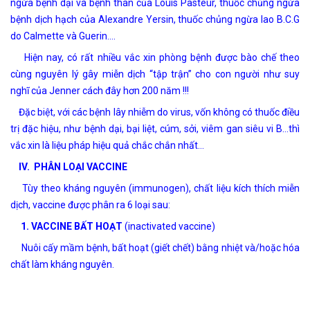
ngừa bệnh dại và bệnh than của Louis Pasteur, thuốc chủng ngừa
bệnh dịch hạch của Alexandre Yersin, thuốc chủng ngừa lao B.C.G
do Calmette và Guerin….
Hiện nay, có rất nhiều vắc xin phòng bệnh được bào chế theo
cùng nguyên lý gây miễn dịch “tập trận” cho con người như suy
nghĩ của Jenner cách đây hơn 200 năm !!!
Đặc biệt, với các bệnh lây nhiễm do virus, vốn không có thuốc điều
trị đặc hiệu, như bệnh dại, bại liệt, cúm, sởi, viêm gan siêu vi B…thì
vắc xin là liệu pháp hiệu quả chắc chắn nhất…
IV.
PHÂN LOẠI VACCINE
Tùy theo kháng nguyên (immunogen), chất liệu kích thích miễn
dịch, vaccine được phân ra 6 loại sau:
1. VACCINE BẤT HOẠT
(inactivated vaccine)
Nuôi cấy mầm bệnh, bất hoạt (giết chết) bằng nhiệt và/hoặc hóa
chất làm kháng nguyên.