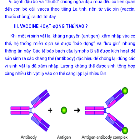
Vì bệnh đậu bò và “thuốc” chủng ngừa đậu mùa đều có liên quan
đến con bò cái, vacca theo tiếng La tinh, nên từ vắc xin (vaccin,
thuốc chủng) ra đời từ đây.
III. VACCINE HOẠT ĐỘNG THẾ NÀO ?
Khi một vi sinh vật lạ, kháng nguyên (antigen), xâm nhập vào cơ
thể, hệ thống miễn dịch sẽ được “báo động” và “lưu giữ” những
thông tin này. Các tế bào bạch cầu lympho B sẽ được kích hoạt để
sản sinh ra các kháng thể (antibody) đặc hiệu để chống lại đúng các
vi sinh vật lạ đã xâm nhập. Lượng kháng thể được sinh tổng hợp
càng nhiều khi vật lạ vào cơ thể càng lặp lại nhiều lần.