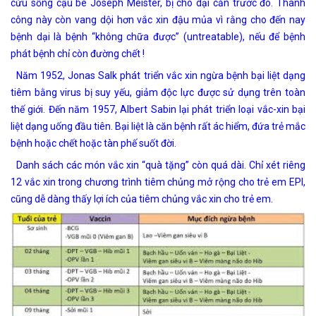
cứu sống cậu bé Joseph Meister, bị chó dại cắn trước đó. Thành
công này còn vang dội hơn vắc xin đậu mủa vì rằng cho đến nay
bệnh dại là bệnh “không chữa được” (untreatable), nếu để bệnh
phát bệnh chỉ còn đường chết !
Năm 1952, Jonas Salk phát triển vắc xin ngừa bệnh bại liệt dạng
tiêm bằng virus bị suy yếu, giảm độc lực được sử dụng trên toàn
thế giới. Đến năm 1957, Albert Sabin lại phát triển loại vắc-xin bại
liệt dạng uống đầu tiên. Bại liệt là căn bệnh rất ác hiểm, đứa trẻ mắc
bệnh hoặc chết hoặc tàn phế suốt đời.
Danh sách các món vắc xin “quà tặng” còn quá dài. Chỉ xét riêng
12 vắc xin trong chương trình tiêm chủng mở rộng cho trẻ em EPI,
cũng dễ dàng thấy lợi ích của tiêm chủng vắc xin cho trẻ em.