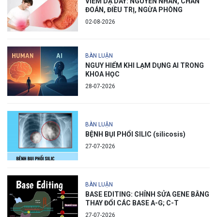
VIÊM DẠ DÀY: NGUYÊN NHÂN, CHẨN
ĐOÁN, ĐIỀU TRỊ, NGỪA PHÒNG
02-08-2026
BÀN LUẬN
NGUY HIỂM KHI LẠM DỤNG AI TRONG
KHOA HỌC
28-07-2026
BÀN LUẬN
BỆNH BỤI PHỔI SILIC (silicosis)
27-07-2026
BÀN LUẬN
BASE EDITING: CHỈNH SỬA GENE BẰNG
THAY ĐỔI CÁC BASE A-G; C-T
27-07-2026