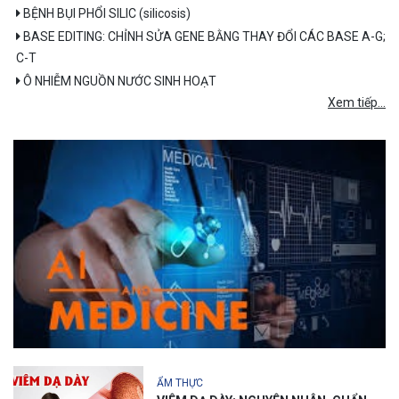
BỆNH BỤI PHỔI SILIC (silicosis)
BASE EDITING: CHỈNH SỬA GENE BẰNG THAY ĐỔI CÁC BASE A-G;
C-T
Ô NHIỄM NGUỒN NƯỚC SINH HOẠT
Xem tiếp...
ẨM THỰC