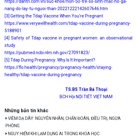
https://dantri.com.vn/suc-khoe/hon-50-tre-so-sinh-mac-ho-ga-
nang-do-lay-tu-nguoi-than-20221222142607646.htm
[3] Getting the Tdap Vaccine When You’re Pregnant
https://www.verywellhealth.com/tdap-vaccine-during-pregnancy-
5188901
[4] Safety of Tdap vaccine in pregnant women: an observational
study
https://pubmed.ncbi.nlm.nih.gov/27091823/
[5] Tdap During Pregnancy: Why Is It Important?
https://flo.health/pregnancy/pregnancy-health/staying-
healthy/tdap-vaccine-during-pregnancy
TS.BS Trần Bá Thoại
BCH Hội NỘI TIẾT VIỆT NAM
Những bản tin khác
VIÊM DẠ DÀY: NGUYÊN NHÂN, CHẨN ĐOÁN, ĐIỀU TRỊ, NGỪA
PHÒNG
NGUY HIỂM KHI LẠM DỤNG AI TRONG KHOA HỌC