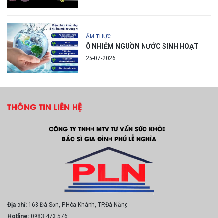
ẨM THỰC
Ô NHIỄM NGUỒN NƯỚC SINH HOẠT
25-07-2026
THÔNG TIN LIÊN HỆ
CÔNG TY TNHH MTV TƯ VẤN SỨC KHỎE –
BÁC SĨ GIA ĐÌNH PHÚ LỄ NGHĨA
Địa chỉ:
163 Đà Sơn, P.Hòa Khánh, TP.Đà Nẵng
Hotline:
0983 473 576