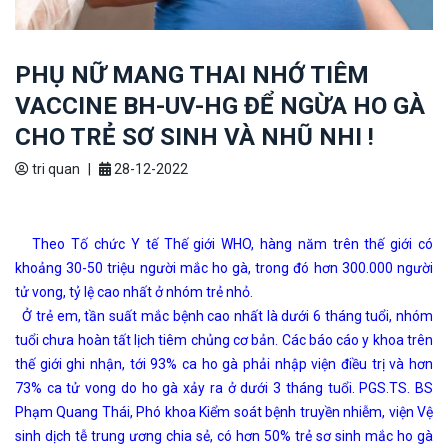
PHỤ NỮ MANG THAI NHỚ TIÊM
VACCINE BH-UV-HG ĐỂ NGỪA HO GÀ
CHO TRẺ SƠ SINH VÀ NHŨ NHI !
tri quan
|
28-12-2022
Theo Tố chức Y tế Thế giới WHO, hàng năm trên thế giới có
khoảng 30-50 triệu người mắc ho gà, trong đó hơn 300.000 người
tử vong, tỷ lệ cao nhất ở nhóm trẻ nhỏ.
Ở trẻ em, tần suất mắc bệnh cao nhất là dưới 6 tháng tuổi, nhóm
tuổi chưa hoàn tất lịch tiêm chủng cơ bản. Các báo cáo y khoa trên
thế giới ghi nhận, tới 93% ca ho gà phải nhập viện điều trị và hơn
73% ca tử vong do ho gà xảy ra ở dưới 3 tháng tuổi. PGS.TS. BS
Phạm Quang Thái, Phó khoa Kiểm soát bệnh truyền nhiễm, viện Vệ
sinh dịch tễ trung ương chia sẻ, có hơn 50% trẻ sơ sinh mắc ho gà