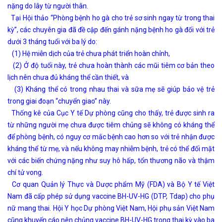
nặng do lây từ người thân.
Tại Hội thảo “Phòng bệnh ho gà cho trẻ sơ sinh ngay từ trong thai
kỳ”, các chuyên gia đã đề cập đến gánh nặng bệnh ho gà đối với trẻ
dưới 3 tháng tuổi với ba lý do:
(1) Hệ miễn dịch của trẻ chưa phát triển hoàn chỉnh,
(2) Ở độ tuổi này, trẻ chưa hoàn thành các mũi tiêm cơ bản theo
lịch nên chưa đủ kháng thể cần thiết, và
(3) Kháng thể có trong nhau thai và sữa mẹ sẽ giúp bảo vệ trẻ
trong giai đoạn “chuyển giao” này.
Thống kê của Cục Y tế Dự phòng cũng cho thấy, trẻ được sinh ra
từ những người mẹ chưa được tiêm chủng sẽ không có kháng thể
để phòng bệnh, có nguy cơ mắc bệnh cao hơn so với trẻ nhận được
kháng thể từ mẹ, và nếu không may nhiễm bệnh, trẻ có thể đối mặt
với các biến chứng nặng như suy hô hấp, tổn thương não và thậm
chí tử vong.
Cơ quan Quản lý Thực và Dược phẩm Mỹ (FDA) và Bộ Y tế Việt
Nam đã cấp phép sử dụng vaccine BH-UV-HG (DTP, Tdap) cho phụ
nữ mang thai. Hội Y học Dự phòng Việt Nam, Hội phụ sản Việt Nam
cũng khuyến cáo nên chủng vaccine BH-UV-HG trong thai kỳ vào ba