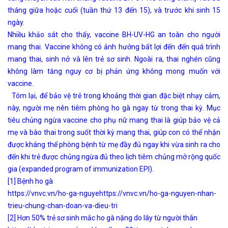
tháng giữa hoặc cuối (tuần thứ 13 đến 15), và trước khi sinh 15
ngày.
Nhiều khảo sát cho thấy, vaccine BH-UV-HG an toàn cho người
mang thai. Vaccine không có ảnh hưởng bất lợi đến đến quá trình
mang thai, sinh nở và lên trẻ sơ sinh. Ngoài ra, thai nghén cũng
không làm tăng nguy cơ bị phản ứng không mong muốn với
vaccine.
Tóm lại, để bảo vệ trẻ trong khoảng thời gian đặc biệt nhạy cảm,
này, người mẹ nên tiêm phòng ho gà ngay từ trong thai kỳ. Mục
tiêu chủng ngừa vaccine cho phụ nữ mang thai là giúp bảo vệ cả
mẹ và bào thai trong suốt thời kỳ mang thai, giúp con có thể nhận
được kháng thể phòng bệnh từ mẹ đầy đủ ngay khi vừa sinh ra cho
đến khi trẻ được chủng ngừa đủ theo lịch tiêm chủng mở rộng quốc
gia (expanded program of immunization EPI).
[1] Bệnh ho gà
https://vnvc.vn/ho-ga-nguyehttps://vnvc.vn/ho-ga-nguyen-nhan-
trieu-chung-chan-doan-va-dieu-tri
[2] Hơn 50% trẻ sơ sinh mắc ho gà nặng do lây từ người thân