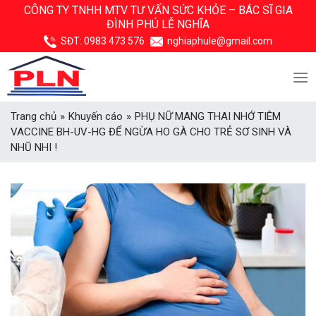
Skip
CÔNG TY TNHH MTV TƯ VẤN SỨC KHỎE –
BÁC SĨ GIA
ĐÌNH PHÚ LỄ NGHĨA
to
content
SĐT:
0983 473 576
nghiaphule@gmail.com
Trang chủ
»
Khuyến cáo
»
PHỤ NỮ MANG THAI NHỚ TIÊM
VACCINE BH-UV-HG ĐỂ NGỪA HO GÀ CHO TRẺ SƠ SINH VÀ
NHŨ NHI !