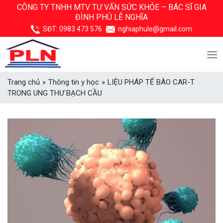
Skip
CÔNG TY TNHH MTV TƯ VẤN SỨC KHỎE –
BÁC SĨ GIA
ĐÌNH PHÚ LỄ NGHĨA
to
content
SĐT:
0983 473 576
nghiaphule@gmail.com
Trang chủ
»
Thông tin y học
»
LIỆU PHÁP TẾ BÀO CAR-T
TRONG UNG THƯ BẠCH CẦU