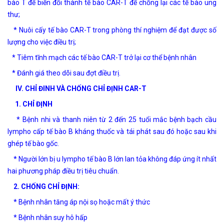
bào T để biến đổi thành tế bào CAR-T để chống lại các tế bào ung
thư;
* Nuôi cấy tế bào CAR-T trong phòng thí nghiệm để đạt được số
lượng cho việc điều trị;
* Tiêm tĩnh mạch các tế bào CAR-T trở lại cơ thể bệnh nhân
* Đánh giá theo dõi sau đợt điều trị.
IV. CHỈ ĐINH VÀ CHỐNG CHỈ ĐỊNH CAR-T
1. CHỈ ĐỊNH
* Bệnh nhi và thanh niên từ 2 đến 25 tuổi mắc bệnh bạch cầu
lympho cấp tế bào B kháng thuốc và tái phát sau đó hoặc sau khi
ghép tế bào gốc.
* Người lớn bị u lympho tế bào B lớn lan tỏa không đáp ứng ít nhất
hai phương pháp điều trị tiêu chuẩn.
2. CHỐNG CHỈ ĐỊNH:
* Bệnh nhân tăng áp nội sọ hoặc mất ý thức
* Bệnh nhân suy hô hấp