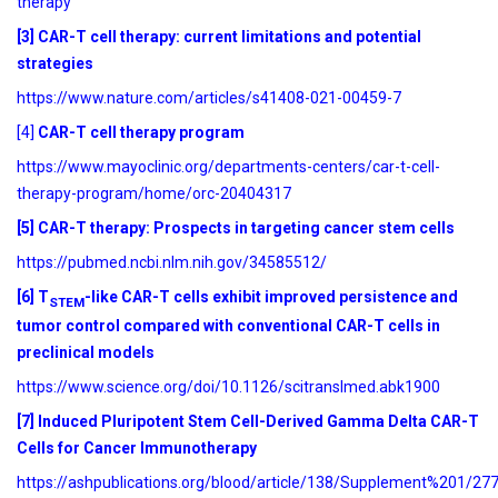
therapy
[3] CAR-T cell therapy: current limitations and potential
strategies
https://www.nature.com/articles/s41408-021-00459-7
[4]
CAR-T cell therapy program
https://www.mayoclinic.org/departments-centers/car-t-cell-
therapy-program/home/orc-20404317
[5] CAR-T therapy: Prospects in targeting cancer stem cells
https://pubmed.ncbi.nlm.nih.gov/34585512/
[6] T
-like CAR-T cells exhibit improved persistence and
STEM
tumor control compared with conventional CAR-T cells in
preclinical models
https://www.science.org/doi/10.1126/scitranslmed.abk1900
[7] Induced Pluripotent Stem Cell-Derived Gamma Delta CAR-T
Cells for Cancer Immunotherapy
https://ashpublications.org/blood/article/138/Supplement%201/2