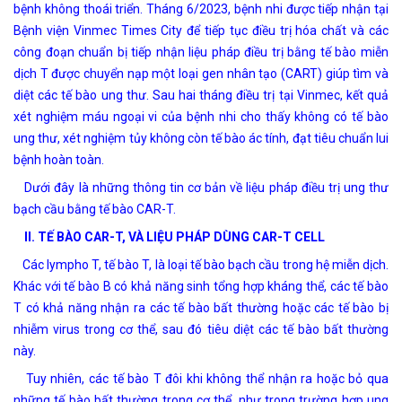
bệnh không thoái triển. Tháng 6/2023, bệnh nhi được tiếp nhận tại
Bệnh viện Vinmec Times City để tiếp tục điều trị hóa chất và các
công đoạn chuẩn bị tiếp nhận liệu pháp điều trị bằng tế bào miễn
dịch T được chuyển nạp một loại gen nhân tạo (CART) giúp tìm và
diệt các tế bào ung thư. Sau hai tháng điều trị tại Vinmec, kết quả
xét nghiệm máu ngoại vi của bệnh nhi cho thấy không có tế bào
ung thư, xét nghiệm tủy không còn tế bào ác tính, đạt tiêu chuẩn lui
bệnh hoàn toàn.
Dưới đây là những thông tin cơ bản về liệu pháp điều trị ung thư
bạch cầu bằng tế bào CAR-T.
II. TẾ BÀO CAR-T, VÀ LIỆU PHÁP DÙNG CAR-T CELL
Các lympho T, tế bào T, là loại tế bào bạch cầu trong hệ miễn dịch.
Khác với tế bào B có khả năng sinh tổng hợp kháng thể, các tế bào
T có khả năng nhận ra các tế bào bất thường hoặc các tế bào bị
nhiễm virus trong cơ thể, sau đó tiêu diệt các tế bào bất thường
này.
Tuy nhiên, các tế bào T đôi khi không thể nhận ra hoặc bỏ qua
những tế bào bất thường trong cơ thể, như trong trường hợp ung