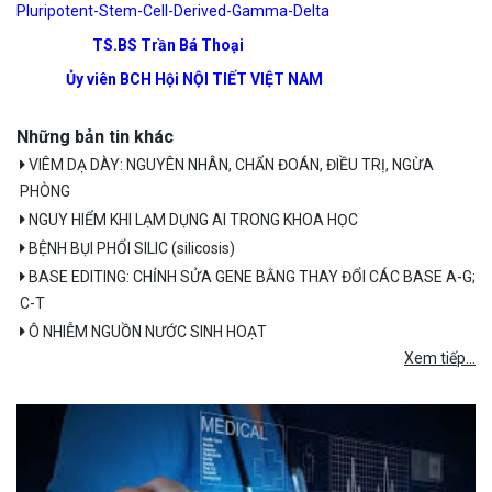
Pluripotent-Stem-Cell-Derived-Gamma-Delta
TS.BS Trần Bá Thoại
Ủy viên BCH Hội NỘI TIẾT VIỆT NAM
Những bản tin khác
VIÊM DẠ DÀY: NGUYÊN NHÂN, CHẨN ĐOÁN, ĐIỀU TRỊ, NGỪA
PHÒNG
NGUY HIỂM KHI LẠM DỤNG AI TRONG KHOA HỌC
BỆNH BỤI PHỔI SILIC (silicosis)
BASE EDITING: CHỈNH SỬA GENE BẰNG THAY ĐỔI CÁC BASE A-G;
C-T
Ô NHIỄM NGUỒN NƯỚC SINH HOẠT
Xem tiếp...