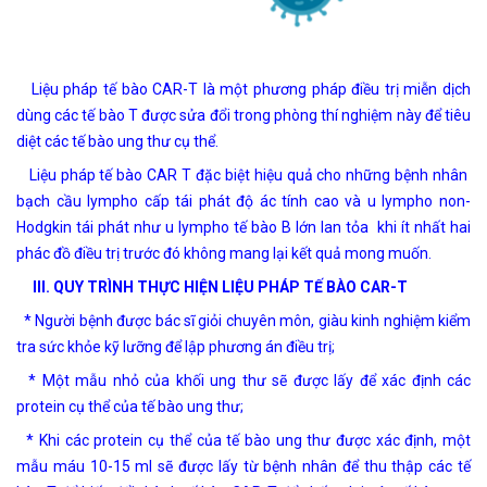
Liệu pháp tế bào CAR-T là một phương pháp điều trị miễn dịch
dùng các tế bào T được sửa đổi trong phòng thí nghiệm này để tiêu
diệt các tế bào ung thư cụ thể.
Liệu pháp tế bào CAR T đặc biệt hiệu quả cho những bệnh nhân
bạch cầu lympho cấp tái phát độ ác tính cao và u lympho non-
Hodgkin tái phát như u lympho tế bào B lớn lan tỏa khi ít nhất hai
phác đồ điều trị trước đó không mang lại kết quả mong muốn.
III. QUY TRÌNH THỰC HIỆN LIỆU PHÁP TẾ BÀO CAR-T
* Người bệnh được bác sĩ giỏi chuyên môn, giàu kinh nghiệm kiểm
tra sức khỏe kỹ lưỡng để lập phương án điều trị;
* Một mẫu nhỏ của khối ung thư sẽ được lấy để xác định các
protein cụ thể của tế bào ung thư;
* Khi các protein cụ thể của tế bào ung thư được xác định, một
mẫu máu 10-15 ml sẽ được lấy từ bệnh nhân để thu thập các tế