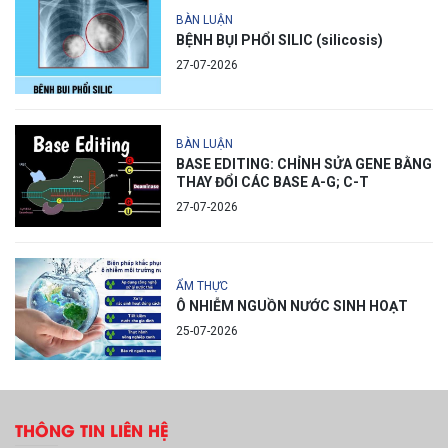
BÀN LUẬN
BỆNH BỤI PHỔI SILIC (silicosis)
27-07-2026
BÀN LUẬN
BASE EDITING: CHỈNH SỬA GENE BẰNG
THAY ĐỔI CÁC BASE A-G; C-T
27-07-2026
ẨM THỰC
Ô NHIỄM NGUỒN NƯỚC SINH HOẠT
25-07-2026
THÔNG TIN LIÊN HỆ