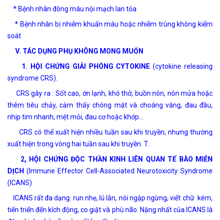
* Bệnh nhân đông máu nội mạch lan tỏa
* Bệnh nhân bị nhiễm khuẩn máu hoặc nhiễm trùng không kiểm
soát
V. TÁC DỤNG PHỤ KHÔNG MONG MUỐN
1. HỘI CHỨNG GIẢI PHÓNG CYTOKINE
(cytokine releasing
syndrome CRS).
CRS gây ra : Sốt cao, ớn lạnh, khó thở, buồn nôn, nôn mửa hoặc
thêm tiêu chảy, cảm thấy chóng mặt và choáng váng, đau đầu,
nhịp tim nhanh, mệt mỏi, đau cơ hoặc khớp…
CRS có thể xuất hiện nhiều tuần sau khi truyền, nhưng thường
xuất hiện trong vòng hai tuần sau khi truyền. T.
2, HỘI CHỨNG ĐỘC THẦN KINH LIÊN QUAN TẾ BÀO MIỄN
DỊCH
(
Immune Effector Cell-Associated Neurotoxicity Syndrome
(ICANS)
ICANS rất đa dạng: run nhẹ, lú lẫn, nói ngập ngừng, viết chữ kém,
tiến triển đến kích động, co giật và phù não. Nặng nhất của ICANS là