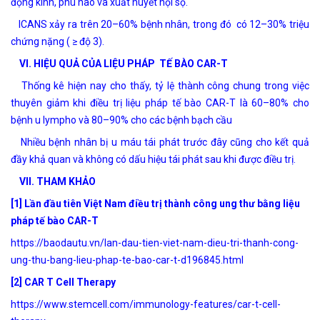
động kinh, phù não và xuất huyết nội sọ.
ICANS xảy ra trên 20–60% bệnh nhân, trong đó có 12–30% triệu
chứng nặng ( ≥ độ 3).
VI. HIỆU QUẢ CỦA LIỆU PHÁP TẾ BÀO CAR-T
Thống kê hiện nay cho thấy, tỷ lệ thành công chung trong việc
thuyên giảm khi điều trị liệu pháp tế bào CAR-T là 60–80% cho
bệnh u lympho và 80–90% cho các bệnh bạch cầu
Nhiều bệnh nhân bị u máu tái phát trước đây cũng cho kết quả
đầy khả quan và không có dấu hiệu tái phát sau khi được điều trị.
VII. THAM KHẢO
[1] Lần đầu tiên Việt Nam điều trị thành công ung thư bằng liệu
pháp tế bào CAR-T
https://baodautu.vn/lan-dau-tien-viet-nam-dieu-tri-thanh-cong-
ung-thu-bang-lieu-phap-te-bao-car-t-d196845.html
[2] CAR T Cell Therapy
https://www.stemcell.com/immunology-features/car-t-cell-