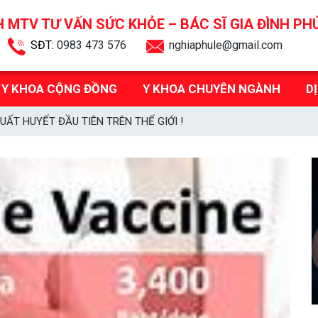
 MTV TƯ VẤN SỨC KHỎE –
BÁC SĨ GIA ĐÌNH PH
SĐT:
0983 473 576
nghiaphule@gmail.com
Y KHOA CỘNG ĐỒNG
Y KHOA CHUYÊN NGÀNH
D
UẤT HUYẾT ĐẦU TIÊN TRÊN THẾ GIỚI !