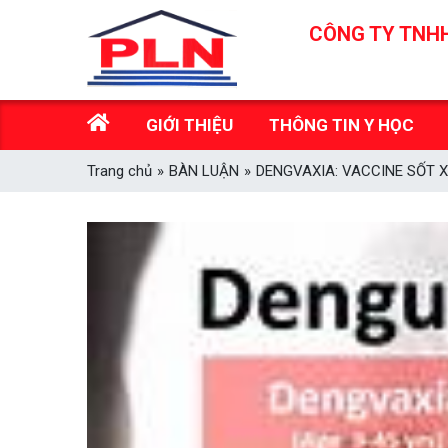
Skip
CÔNG TY TNHH
to
content
GIỚI THIỆU
THÔNG TIN Y HỌC
Trang chủ
»
BÀN LUẬN
»
DENGVAXIA: VACCINE SỐT X