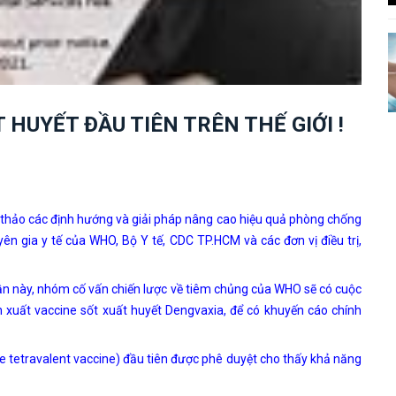
 HUYẾT ĐẦU TIÊN TRÊN THẾ GIỚI !
 thảo các định hướng và giải pháp nâng cao hiệu quả phòng chống
ên gia y tế của WHO, Bộ Y tế, CDC TP.HCM và các đơn vị điều trị,
uần này, nhóm cố vấn chiến lược về tiêm chủng của WHO sẽ có cuộc
xuất vaccine sốt xuất huyết Dengvaxia, để có khuyến cáo chính
 tetravalent vaccine) đầu tiên được phê duyệt cho thấy khả năng