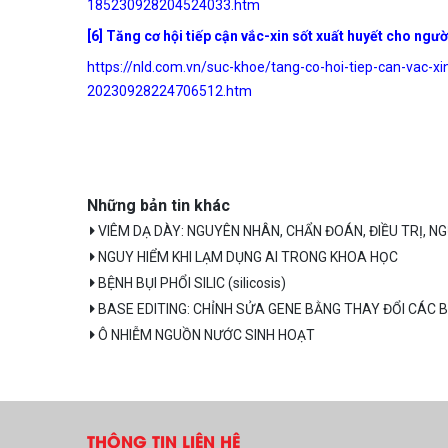
185230928204524033.htm
[6] Tăng cơ hội tiếp cận vắc-xin sốt xuất huyết cho ngư
https://nld.com.vn/suc-khoe/tang-co-hoi-tiep-can-vac-x
20230928224706512.htm
Những bản tin khác
VIÊM DẠ DÀY: NGUYÊN NHÂN, CHẨN ĐOÁN, ĐIỀU TRỊ, 
NGUY HIỂM KHI LẠM DỤNG AI TRONG KHOA HỌC
BỆNH BỤI PHỔI SILIC (silicosis)
BASE EDITING: CHỈNH SỬA GENE BẰNG THAY ĐỔI CÁC B
Ô NHIỄM NGUỒN NƯỚC SINH HOẠT
THÔNG TIN LIÊN HỆ