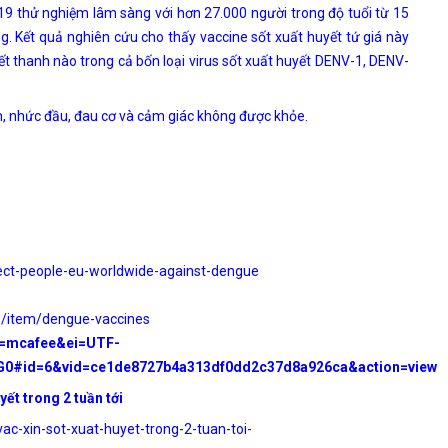
19 thử nghiệm lâm sàng với hơn 27.000 người trong độ tuổi từ 15
g. Kết quả nghiên cứu cho thấy vaccine sốt xuất huyết tứ giá này
ết thanh nào trong cả bốn loại virus sốt xuất huyết DENV-1, DENV-
 nhức đầu, đau cơ và cảm giác không được khỏe.
ct-people-eu-worldwide-against-dengue
s/item/dengue-vaccines
fr=mcafee&ei=UTF-
G0#id=6&vid=ce1de8727b4a313df0dd2c37d8a926ca&action=view
yết trong 2 tuần tới
ac-xin-sot-xuat-huyet-trong-2-tuan-toi-