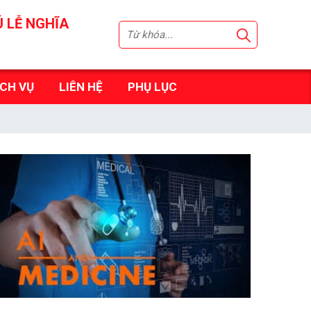
Ú LỄ NGHĨA
ỊCH VỤ
LIÊN HỆ
PHỤ LỤC