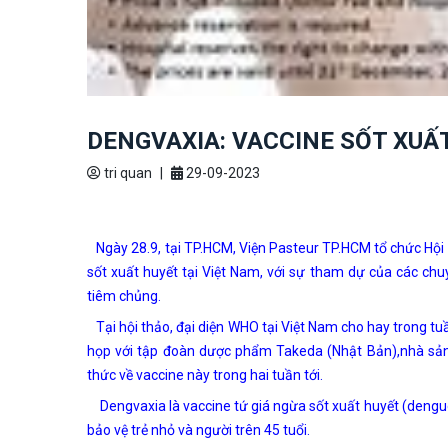
DENGVAXIA: VACCINE SỐT XUẤT
tri quan
|
29-09-2023
Ngày 28.9, tại TP.HCM, Viện Pasteur TP.HCM tổ chức Hội
sốt xuất huyết tại Việt Nam, với sự tham dự của các chuy
tiêm chủng.
Tại hội thảo, đại diện WHO tại Việt Nam cho hay trong t
họp với tập đoàn dược phẩm Takeda (Nhật Bản),nhà sản 
thức về vaccine này trong hai tuần tới.
Dengvaxia là vaccine tứ giá ngừa sốt xuất huyết (dengue
bảo vệ trẻ nhỏ và người trên 45 tuổi.