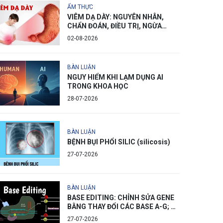
ẨM THỰC
VIÊM DẠ DÀY: NGUYÊN NHÂN,
CHẨN ĐOÁN, ĐIỀU TRỊ, NGỪA
PHÒNG
02-08-2026
BÀN LUẬN
NGUY HIỂM KHI LẠM DỤNG AI
TRONG KHOA HỌC
28-07-2026
BÀN LUẬN
BỆNH BỤI PHỔI SILIC (silicosis)
27-07-2026
BÀN LUẬN
BASE EDITING: CHỈNH SỬA GENE
BẰNG THAY ĐỔI CÁC BASE A-G; C-
T
27-07-2026