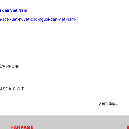
ời dân Việt Nam
in-sot-xuat-huyet-cho-nguoi-dan-viet-nam-
NGỪA PHÒNG
ASE A-G; C-T
Xem tiếp...
FANPAGE