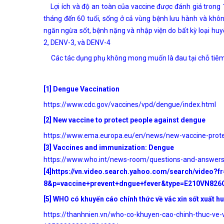
Lợi ích và độ an toàn của vaccine được đánh giá trong 
tháng đến 60 tuổi, sống ở cả vùng bệnh lưu hành và khôn
ngăn ngừa sốt, bệnh nặng và nhập viện do bất kỳ loại huy
2, DENV-3, và DENV-4
Các tác dụng phụ không mong muốn là đau tại chỗ tiêm,
[1] Dengue Vaccination
https://www.cdc.gov/vaccines/vpd/dengue/index.html
[2] New vaccine to protect people against dengue
https://www.ema.europa.eu/en/news/new-vaccine-prote
[3] Vaccines and immunization: Dengue
https://www.who.int/news-room/questions-and-answer
[4]https://vn.video.search.yahoo.com/search/video?
8&p=vaccine+prevent+dngue+fever&type=E210VN826
[5] WHO có khuyến cáo chính thức về vắc xin sốt xuất hu
https://thanhnien.vn/who-co-khuyen-cao-chinh-thuc-ve-v