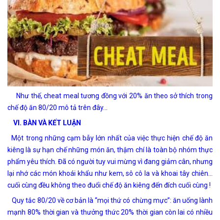
Như thế, cheat meal tương đồng với 20% ăn theo sở thích trong
.
chế độ ăn 80/20 mô tả trên đây..
VI. BÀN VÀ KẾT LUẬN
Một trong những cạm bẫy lớn nhất của việc thực hiện chế độ ăn
kiêng là sự hạn chế những món ăn, thậm chí là toàn bộ nhóm thực
phẩm yêu thích. Đã có người tuy vui mừng vì đang giảm cân, nhưng
lại nhớ các món khoái khẩu như kem, sô cô la và khoai tây chiên…
cuối cùng đều không theo đuổi chế độ ăn kiêng đến đích cuối cùng !
Quy tắc 80/20 về cơ bản là “mọi thứ có chừng mực”: ăn uống lành
mạnh 80% thời gian và thưởng thức 20% thời gian còn lai có nhiều