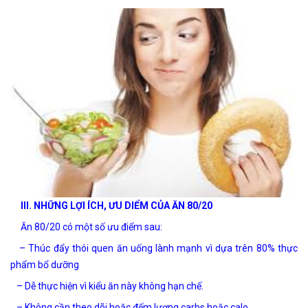
III. NHỮNG LỢI ÍCH, ƯU DIỂM CỦA ĂN 80/20
Ăn 80/20 có một số ưu điểm sau:
– Thúc đẩy thói quen ăn uống lành mạnh vì dựa trên 80% thực
phẩm bổ dưỡng
– Dễ thực hiện vì kiểu ăn này không hạn chế.
– Không cần theo dõi hoặc đếm lượng carbs hoặc calo