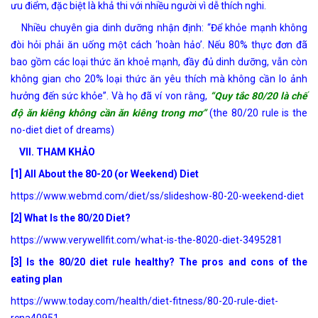
ưu điểm, đặc biệt là khả thi với nhiều người vì dễ thích nghi.
Nhiều chuyên gia dinh dưỡng nhận định: “Để khỏe mạnh không
đòi hỏi phải ăn uống một cách ‘hoàn hảo’. Nếu 80% thực đơn đã
bao gồm các loại thức ăn khoẻ mạnh, đầy đủ dinh dưỡng, vẫn còn
không gian cho 20% loại thức ăn yêu thích mà không cần lo ảnh
hưởng đến sức khỏe”. Và họ đã ví von rằng,
“Quy tắc 80/20 là chế
độ ăn kiêng không cần ăn kiêng trong mơ”
(the 80/20 rule is the
no-diet diet of dreams)
VII. THAM KHẢO
[1] All About the 80-20 (or Weekend) Diet
https://www.webmd.com/diet/ss/slideshow-80-20-weekend-diet
[2] What Is the 80/20 Diet?
https://www.verywellfit.com/what-is-the-8020-diet-3495281
[3] Is the 80/20 diet rule healthy? The pros and cons of the
eating plan
https://www.today.com/health/diet-fitness/80-20-rule-diet-