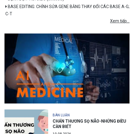
BASE EDITING: CHỈNH SỬA GENE BẰNG THAY ĐỔI CÁC BASE A-G;
C-T
Xem tiếp...
BÀN LUẬN
CHẤN THƯƠNG SỌ NÃO-NHỮNG ĐIỀU
CẦN BIẾT