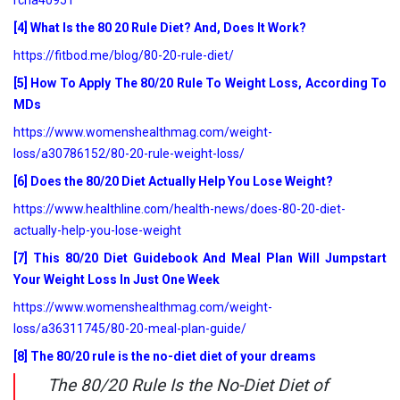
rcna40951
[4] What Is the 80 20 Rule Diet? And, Does It Work?
https://fitbod.me/blog/80-20-rule-diet/
[5] How To Apply The 80/20 Rule To Weight Loss, According To
MDs
https://www.womenshealthmag.com/weight-
loss/a30786152/80-20-rule-weight-loss/
[6] Does the 80/20 Diet Actually Help You Lose Weight?
https://www.healthline.com/health-news/does-80-20-diet-
actually-help-you-lose-weight
[7] This 80/20 Diet Guidebook And Meal Plan Will Jumpstart
Your Weight Loss In Just One Week
https://www.womenshealthmag.com/weight-
loss/a36311745/80-20-meal-plan-guide/
[8] The 80/20 rule is the no-diet diet of your dreams
The 80/20 Rule Is the No-Diet Diet of