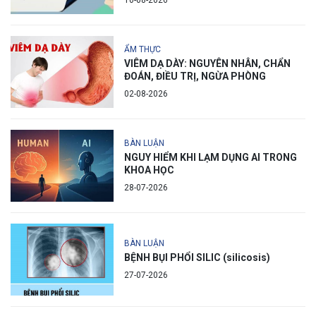
10-08-2026
ẨM THỰC
VIÊM DẠ DÀY: NGUYÊN NHÂN, CHẨN
ĐOÁN, ĐIỀU TRỊ, NGỪA PHÒNG
02-08-2026
BÀN LUẬN
NGUY HIỂM KHI LẠM DỤNG AI TRONG
KHOA HỌC
28-07-2026
BÀN LUẬN
BỆNH BỤI PHỔI SILIC (silicosis)
27-07-2026