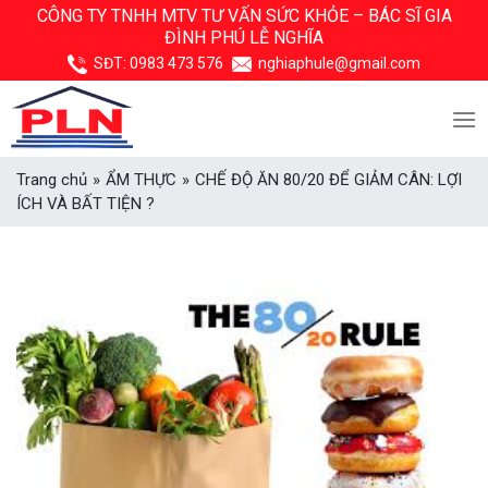
Skip
CÔNG TY TNHH MTV TƯ VẤN SỨC KHỎE –
BÁC SĨ GIA
ĐÌNH PHÚ LỄ NGHĨA
to
content
SĐT:
0983 473 576
nghiaphule@gmail.com
Trang chủ
»
ẨM THỰC
»
CHẾ ĐỘ ĂN 80/20 ĐỂ GIẢM CÂN: LỢI
ÍCH VÀ BẤT TIỆN ?