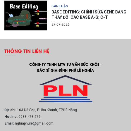
BÀN LUẬN
BASE EDITING: CHỈNH SỬA GENE BẰNG
THAY ĐỔI CÁC BASE A-G; C-T
27-07-2026
THÔNG TIN LIÊN HỆ
CÔNG TY TNHH MTV TƯ VẤN SỨC KHỎE –
BÁC SĨ GIA ĐÌNH PHÚ LỄ NGHĨA
Địa chỉ:
163 Đà Sơn, P.Hòa Khánh, TP.Đà Nẵng
Hotline:
0983 473 576
Email:
nghiaphule@gmail.com