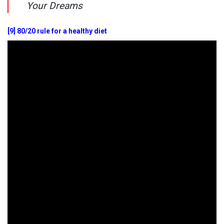
Your Dreams
[9] 80/20 rule for a healthy diet