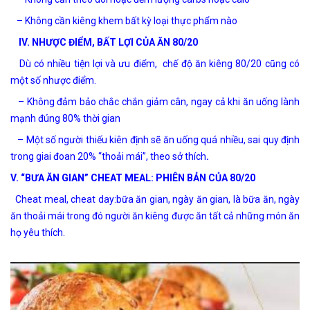
– Không cần kiêng khem bất kỳ loại thực phẩm nào
IV. NHƯỢC ĐIỂM, BẤT LỢI CỦA ĂN 80/20
Dù có nhiều tiện lợi và ưu điểm, chế độ ăn kiêng 80/20 cũng có
một số nhược điểm.
– Không đảm bảo chắc chắn giảm cân, ngay cả khi ăn uống lành
mạnh đúng 80% thời gian
– Một số người thiếu kiên định sẽ ăn uống quá nhiều, sai quy định
trong giai đoan 20% “thoải mái”, theo sở thích
.
V. “BƯA ĂN GIAN” CHEAT MEAL: PHIÊN BẢN CỦA 80/20
Cheat meal, cheat day:bữa ăn gian, ngày ăn gian, là bữa ăn, ngày
ăn thoải mái trong đó người ăn kiêng được ăn tất cả những món ăn
họ yêu thích.