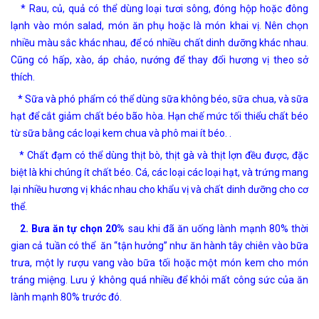
* Rau, củ, quả có thể dùng loại tươi sông, đóng hộp hoặc đông
lạnh vào món salad, món ăn phụ hoặc là món khai vị. Nên chọn
nhiều màu sắc khác nhau, để có nhiều chất dinh dưỡng khác nhau.
Cũng có hấp, xào, áp chảo, nướng để thay đổi hương vị theo sở
thích.
* Sữa và phó phẩm có thể dùng sữa không béo, sữa chua, và sữa
hạt để cắt giảm chất béo bão hòa. Hạn chế mức tối thiểu chất béo
từ sữa bằng các loại kem chua và phô mai ít béo. .
* Chất đạm có thể dùng thịt bò, thịt gà và thịt lợn đều được, đặc
biệt là khi chúng ít chất béo. Cá, các loại các loại hạt, và trứng mang
lại nhiều hương vị khác nhau cho khẩu vị và chất dinh dưỡng cho cơ
thể.
2. Bưa ăn tự chọn 20%
sau khi đã ăn uống lành mạnh 80% thời
gian cả tuần có thể ăn “tận hưởng” như ăn hành tây chiên vào bữa
trưa, một ly rượu vang vào bữa tối hoặc một món kem cho món
tráng miệng. Lưu ý không quá nhiều để khỏi mất công sức của ăn
lành mạnh 80% trước đó.