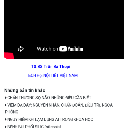
TS.BS Trần Bá Thoại
BCH Hội NỘI TIẾT VIỆT NAM
Những bản tin khác
CHẤN THƯƠNG SỌ NÃO-NHỮNG ĐIỀU CẦN BIẾT
VIÊM DẠ DÀY: NGUYÊN NHÂN, CHẨN ĐOÁN, ĐIỀU TRỊ, NGỪA
PHÒNG
NGUY HIỂM KHI LẠM DỤNG AI TRONG KHOA HỌC
BỆNH BỤI PHỔI SILIC (silicosis)