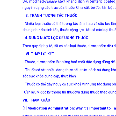
SR, modified-
release MR),
kháng dịch vị (enteric coate
nguyên dạng cấu trúc của thuốc. Chia cắt, bẻ đôi, tán bột
3. TRÁNH TƯƠNG TÁC THUỐC
Nhiều loại thuốc có thể tương tác lẫn nhau về cấu tạo lẫn
chung như đa sinh tốc, thuốc cộng lực…tất cả các loại thu
4. DÙNG NƯỚC LỌC ĐỂ UỐNG THUỐC
Theo quy định y tế, tất cả các loại thuốc, dược phẩm đều
VI. THAY LỜI KẾT
Thuốc, dược phẩm là những hoá chất đặc dụng dùng để c
Thuốc có rất nhiều dạng thức,cấu trúc, cách sử dụng kh
sóc sức khỏe cung cấp, thực hiện
Thuốc có thể gây nguy cơ sức khoẻ vì những tác dụng p
Cần lưu ý, đọc kỹ thông tin thuốcvà dùng thuốc theo đúng
VII. THAM KHẢO
[1]
Medication Administration: Why It’s Important to T