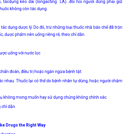
d), tácdụng kéo dài (longacting LA)…đòi hỏi người dùng phải giữ
 thuốc không còn tác dụng.
 tác dụng dược lý. Do đó, trừ những loại thuốc nhà báo chế đã trộn
ốc, dược phẩm nên uống riêng rẽ, theo chỉ dẫn.
 được uống với nước lọc
hẩn đoán, điều trị hoặc ngăn ngừa bệnh tật.
ác nhau. Thuốc lại có thể do bệnh nhân tự dùng, hoặc người chăm
hụ không mong muốn hay sử dụng chúng không chính xác.
 chỉ dẫn.
ake Drugs the Right Way