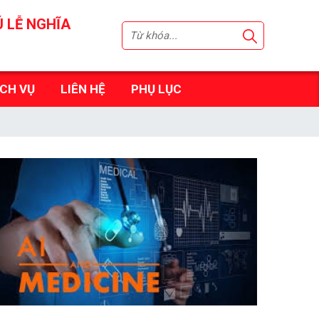
Ú LỄ NGHĨA
ỊCH VỤ
LIÊN HỆ
PHỤ LỤC