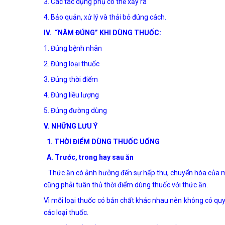
3. Các tác dụng phụ có thể xảy ra
4. Bảo quản, xử lý và thải bỏ đúng cách.
IV. “NĂM ĐÚNG” KHI DÙNG THUỐC:
1. Đúng bệnh nhân
2. Đúng loại thuốc
3. Đúng thời điểm
4. Đúng liều lượng
5. Đúng đường dùng
V. NHỮNG LƯU Ý
1. THỜI ĐIỂM DÙNG THUỐC UỐNG
A. Trước, trong hay sau ăn
Thức ăn có ảnh hưởng đến sự hấp thu, chuyển hóa của một 
cũng phải tuân thủ thời điểm dùng thuốc với thức ăn.
Vì mỗi loại thuốc có bản chất khác nhau nên không có quy 
các loại thuốc.