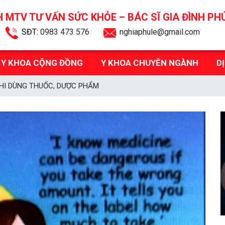
 MTV TƯ VẤN SỨC KHỎE –
BÁC SĨ GIA ĐÌNH PH
SĐT:
0983 473 576
nghiaphule@gmail.com
Y KHOA CỘNG ĐỒNG
Y KHOA CHUYÊN NGÀNH
D
KHI DÙNG THUỐC, DƯỢC PHẨM