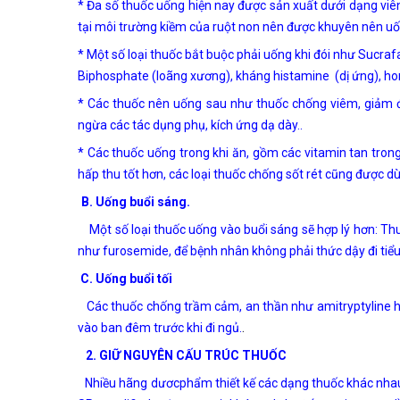
* Đa số thuốc uống hiện nay được sản xuất dưới dạng viên
tại môi trường kiềm của ruột non nên được khuyên nên uốn
* Một số loại thuốc bắt buộc phải uống khi đói như Sucrafa
Biphosphate (loãng xương), kháng histamine (dị ứng), h
* Các thuốc nên uống sau như thuốc chống viêm, giảm đ
ngừa các tác dụng phụ, kích ứng dạ dày..
* Các thuốc uống trong khi ăn, gồm các vitamin tan trong
hấp thu tốt hơn, các loại thuốc chống sốt rét cũng được d
B. Uống buổi sáng.
Một số loại thuốc uống vào buổi sáng sẽ hợp lý hơn: Thuốc
như furosemide, để bệnh nhân không phải thức dậy đi tiể
C. Uống buổi tối
Các thuốc chống trầm cảm, an thần như amitryptyline h
.
vào ban đêm trước khi đi ngủ.
2. GIỮ NGUYÊN CẤU TRÚC THUỐC
Nhiều hãng dươcphẩm thiết kế các dạng thuốc khác nhau