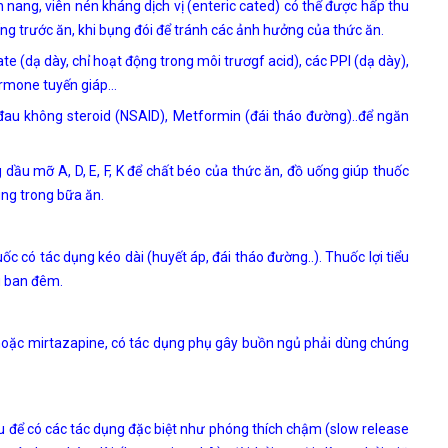
 nang, viên nén kháng dịch vị (enteric cated) có thể được hấp thu
g trước ăn, khi bụng đói để tránh các ảnh hưởng của thức ăn.
te (dạ dày, chỉ hoạt động trong môi trươgf acid), các PPI (dạ dày),
ormone tuyến giáp…
au không steroid (NSAID), Metformin (đái tháo đường)..để ngăn
 dầu mỡ A, D, E, F, K để chất béo của thức ăn, đồ uống giúp thuốc
ùng trong bữa ăn.
 có tác dụng kéo dài (huyết áp, đái tháo đường..). Thuốc lợi tiểu
u ban đêm.
oặc mirtazapine, có tác dụng phụ gây buồn ngủ phải dùng chúng
 để có các tác dụng đặc biệt như phóng thích chậm (slow release