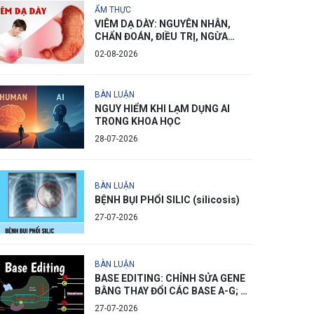
ẨM THỰC
VIÊM DẠ DÀY: NGUYÊN NHÂN,
CHẨN ĐOÁN, ĐIỀU TRỊ, NGỪA
PHÒNG
02-08-2026
BÀN LUẬN
NGUY HIỂM KHI LẠM DỤNG AI
TRONG KHOA HỌC
28-07-2026
BÀN LUẬN
BỆNH BỤI PHỔI SILIC (silicosis)
27-07-2026
BÀN LUẬN
BASE EDITING: CHỈNH SỬA GENE
BẰNG THAY ĐỔI CÁC BASE A-G; C-
T
27-07-2026