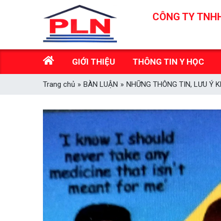
Skip
CÔNG TY TNHH
to
content
GIỚI THIỆU
THÔNG TIN Y HỌC
Trang chủ
»
BÀN LUẬN
»
NHỮNG THÔNG TIN, LƯU Ý 