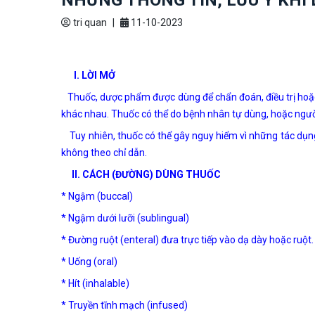
NHỮNG THÔNG TIN, LƯU Ý KHI
tri quan
|
11-10-2023
I. LỜI MỞ
Thuốc, dược phẩm được dùng để chẩn đoán, điều trị hoặc
khác nhau. Thuốc có thể do bệnh nhân tự dùng, hoặc ngư
Tuy nhiên, thuốc có thể gây nguy hiểm vì những tác dụ
không theo chỉ dẫn.
II. CÁCH (ĐƯỜNG) DÙNG THUỐC
* Ngậm (buccal)
* Ngậm dưới lưỡi (sublingual)
* Đường ruột (enteral) đưa trực tiếp vào dạ dày hoặc ruột.
* Uống (oral)
* Hít (inhalable)
* Truyền tĩnh mạch (infused)