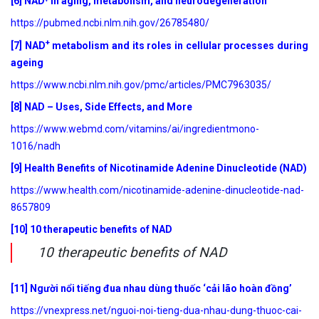
[6] NAD⁺ in aging, metabolism, and neurodegeneration
https://pubmed.ncbi.nlm.nih.gov/26785480/
+
[7] NAD
metabolism and its roles in cellular processes during
ageing
https://www.ncbi.nlm.nih.gov/pmc/articles/PMC7963035/
[
8]
NAD
– Uses, Side Effects,
and More
https://www.webmd.com/vitamins/ai/ingredientmono-
1016/nadh
[9] Health Benefits of Nicotinamide Adenine Dinucleotide (NAD)
https://www.health.com/nicotinamide-adenine-dinucleotide-nad-
8657809
[10] 10 therapeutic benefits of NAD
10 therapeutic benefits of NAD
[11] Người nổi tiếng đua nhau dùng thuốc ‘cải lão hoàn đồng’
https://vnexpress.net/nguoi-noi-tieng-dua-nhau-dung-thuoc-cai-