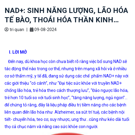
NAD+: SINH NĂNG LƯỢNG, LÃO HÓA
TẾ BÀO, THOÁI HÓA THẦN KINH…
tri quan
|
09-08-2024
I. LỜI MỞ
Đến nay, dù khoa học còn chưa biết rõ ràng việc bổ sung NAD sẽ
tác động thế nào trong cơ thể, nhưng trên mạng xã hôi và ở nhiều
cơ sở thẩm mỹ, y tế đã, đang sử dụng các chế phẩm NAD+ này với
các giới thiệu “có cánh”, như “Đại tiệc sức khỏe với truyền NAD+
chống lão hóa, trẻ hóa theo cách thượng lưu”, “Đảo ngược lão hóa,
trẻ hơn 10 tuổi so với tuổi sinh học”, “tăng năng lượng, ngủ ngon”…
để chứng tỏ rằng, đây là liệu pháp điều trị tiềm năng cho các bệnh
liên quan đến lão hóa như Alzheimer, sa sút trí tuệ, các bệnh nội
tiết- chuyển hóa, teo cơ, suy nhược, ung thư…cũng như kéo dài tuổi
thọ cả chục năm và nâng cao sức khỏe con người.