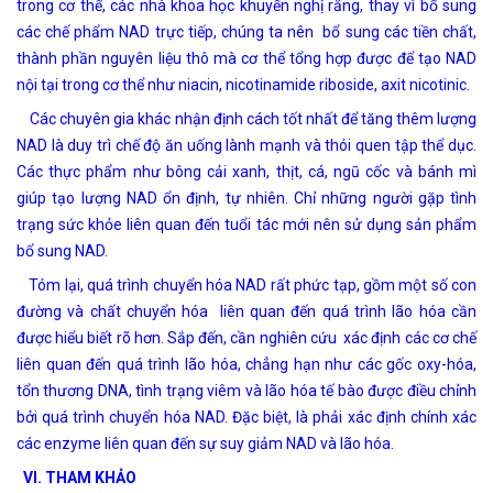
trong cơ thể, các nhà khoa học khuyến nghị rằng, thay vì bổ sung
các chế phẩm NAD trực tiếp, chúng ta nên bổ sung các tiền chất,
thành phần nguyên liệu thô mà cơ thể tổng hợp được để tạo NAD
nội tại trong cơ thể như niacin, nicotinamide riboside, axit nicotinic.
Các chuyên gia khác nhận định cách tốt nhất để tăng thêm lượng
NAD là duy trì chế độ ăn uống lành mạnh và thói quen tập thể dục.
Các thực phẩm như bông cải xanh, thịt, cá, ngũ cốc và bánh mì
giúp tạo lượng NAD ổn định, tự nhiên. Chỉ những người gặp tình
trạng sức khỏe liên quan đến tuổi tác mới nên sử dụng sản phẩm
bổ sung NAD.
Tóm lại, quá trình chuyển hóa NAD rất phức tạp, gồm một số con
đường và chất chuyển hóa liên quan đến quá trình lão hóa cần
được hiểu biết rõ hơn. Sắp đến, cần nghiên cứu xác định các cơ chế
liên quan đến quá trình lão hóa, chẳng hạn như các gốc oxy-hóa,
tổn thương DNA, tình trạng viêm và lão hóa tế bào được điều chỉnh
bởi quá trình chuyển hóa NAD. Đặc biệt, là phải xác định chính xác
các enzyme liên quan đến sự suy giảm NAD và lão hóa.
VI. THAM KHẢO