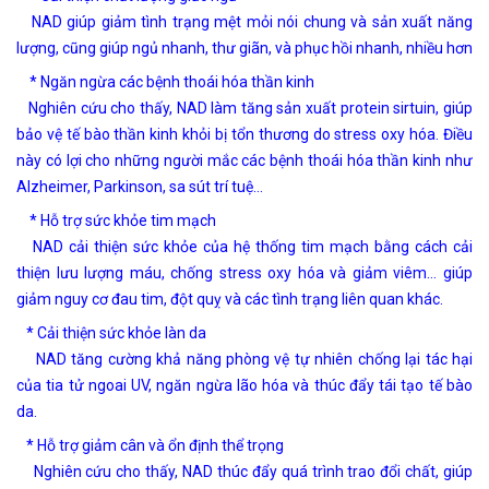
NAD giúp giảm tình trạng mệt mỏi nói chung và sản xuất năng
lượng, cũng giúp ngủ nhanh, thư giãn, và phục hồi nhanh, nhiều hơn
* Ngăn ngừa các bệnh thoái hóa thần kinh
Nghiên cứu cho thấy, NAD làm tăng sản xuất protein sirtuin, giúp
bảo vệ tế bào thần kinh khỏi bị tổn thương do stress oxy hóa. Điều
này có lợi cho những người mắc các bệnh thoái hóa thần kinh như
Alzheimer, Parkinson, sa sút trí tuệ…
* Hỗ trợ sức khỏe tim mạch
NAD cải thiện sức khỏe của hệ thống tim mạch bằng cách cải
thiện lưu lượng máu, chống stress oxy hóa và giảm viêm… giúp
giảm nguy cơ đau tim, đột quỵ và các tình trạng liên quan khác.
* Cải thiện sức khỏe làn da
NAD tăng cường khả năng phòng vệ tự nhiên chống lại tác hại
của tia tử ngoai UV, ngăn ngừa lão hóa và thúc đẩy tái tạo tế bào
da.
* Hỗ trợ giảm cân và ổn định thể trọng
Nghiên cứu cho thấy, NAD thúc đẩy quá trình trao đổi chất, giúp