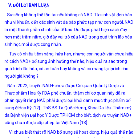
V. ĐÔI LỜI BÀN LUẬN
Sự sống không thể tồn tại nếu không có NAD. Từ sinh vật đơn bào
như vi khuẩn, đến các sinh vật đa bào phức tạp như con người, NAD
là một thành phần chính của tế bào. Dù được phát hiện cách đây
hơn một trăm năm, giờ đây vai trò của NAD trong quá trình lão hóa
sinh học mới được công nhận.
Tuy có nhiều tiềm năng, hứa hẹn, nhưng con người vẫn chưa hiểu
rõ cách NAD+ bổ sung ảnh hưởng thế nào, hiệu quả ra sao trong
quá trình lão hóa, có an toàn hay không và có mang lại lợi ích cho
người già không ?
Năm 2022, truyền NAD+ chưa được Cơ quan Quản lý Dược và
Thực phẩm Hoa Kỳ FDA phê chuẩn, thậm chí cơ quan này đã ra
phán quyết rằng NAD phải được loại khỏi danh mục thực phẩm bổ
sung ở Hoa Kỳ [12].. ThS.BS Tạ Quốc Hưng, Khoa Da liễu-Thẩm mỹ
da Bệnh viện Đại học Y Dược TP.HCM cho biết, dịch vụ truyền NAD+
cũng chưa được cấp phép tại Việt Nam [13].
Vì chưa biết thật rõ NAD bổ sung sẽ hoạt động, hiệu quả thế nào