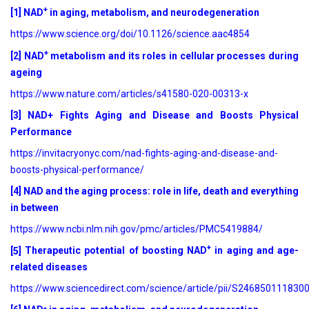
+
[1]
NAD
in aging, metabolism, and neurodegeneration
https://www.science.org/doi/10.1126/science.aac4854
+
[2] NAD
metabolism and its roles in cellular processes during
ageing
https://www.nature.com/articles/s41580-020-00313-x
[3] NAD+ Fights Aging and Disease and Boosts Physical
Performance
https://invitacryonyc.com/nad-fights-aging-and-disease-and-
boosts-physical-performance/
[4] NAD and the aging process: role in life, death and everything
in between
https://www.ncbi.nlm.nih.gov/pmc/articles/PMC5419884/
+
[5]
Therapeutic potential of boosting NAD
in aging and age-
related diseases
https://www.sciencedirect.com/science/article/pii/S246850111830