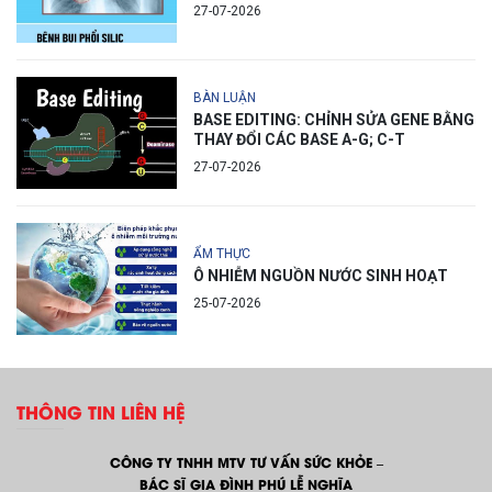
27-07-2026
BÀN LUẬN
BASE EDITING: CHỈNH SỬA GENE BẰNG
THAY ĐỔI CÁC BASE A-G; C-T
27-07-2026
ẨM THỰC
Ô NHIỄM NGUỒN NƯỚC SINH HOẠT
25-07-2026
THÔNG TIN LIÊN HỆ
CÔNG TY TNHH MTV TƯ VẤN SỨC KHỎE –
BÁC SĨ GIA ĐÌNH PHÚ LỄ NGHĨA