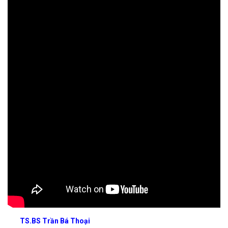
TS.BS Trần Bá Thoại