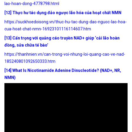
lao-hoan-dong-4778798.html
[12] Thực hư tác dụng đảo ngược lão hóa của hoạt chất NMN
https://suckhoedoisong.vn/thuc-hu-tac-dung-dao-nguoc-lao-hoa-
cua-hoat-chat-nmn-16923101116114607.htm
[13] Cẩn trọng với quảng cáo truyền NAD+ giúp ‘cải lão hoàn
đồng, sửa chữa tế bào’
https://thanhnien.vn/can-trong-voi-nhung-loi-quang-cao-ve-nad-
185240801092650333.htm
[14] What Is Nicotinamide Adenine Dinucleotide? (NAD+, NR,
NMN)