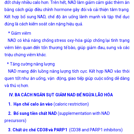
đốt cháy nhiều calo hơn. Trên hết, NAD làm giảm cảm giác thèm ăn
bằng cách giúp điều chỉnh hormone gây đói và cải thiện tâm trạng.
Kết hợp bổ sung NAD, chế độ ăn uống lành mạnh và tập thể dục
đúng là cách kiểm soát cân nặng hiệu quả.
* Giảm viêm
NAD có khả năng chống stress oxy-hóa giúp chống lại tình trạng
viêm liên quan đến tổn thương tế bào, giúp giảm đau, sưng và các
triệu chứng viêm khác.
* Tăng cường năng lượng
NAD mang đến luồng năng lượng tích cực. Kết hợp NAD vào thói
quen tốt như ăn uống, vận động, giao tiếp giúp cuộc sống dễ dàng
và thú vị hơn.
IV. BA CÁCH NGĂN SỤT GIẢM NAD ĐỂ NGỪA LÃO HÓA
1. Hạn chế calo ăn vào
(c
aloric restriction)
2. Bổ sung tiền chất NAD
(s
upplementation with NAD
precursors)
3. Chất ức chế CD38 và PARP1
(
CD38 and PARP1 inhibitors)