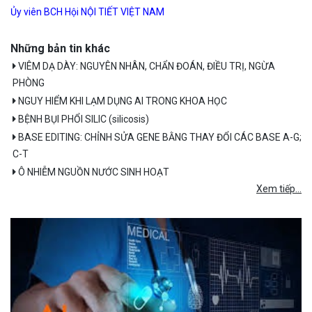
Ủy viên BCH Hội NỘI TIẾT VIỆT NAM
Những bản tin khác
VIÊM DẠ DÀY: NGUYÊN NHÂN, CHẨN ĐOÁN, ĐIỀU TRỊ, NGỪA
PHÒNG
NGUY HIỂM KHI LẠM DỤNG AI TRONG KHOA HỌC
BỆNH BỤI PHỔI SILIC (silicosis)
BASE EDITING: CHỈNH SỬA GENE BẰNG THAY ĐỔI CÁC BASE A-G;
C-T
Ô NHIỄM NGUỒN NƯỚC SINH HOẠT
Xem tiếp...