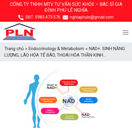
Skip
CÔNG TY TNHH MTV TƯ VẤN SỨC KHỎE –
BÁC SĨ GIA
ĐÌNH PHÚ LỄ NGHĨA
to
content
SĐT:
0983 473 576
nghiaphule@gmail.com
Trang chủ
»
Endocrinology & Metabolism
»
NAD+: SINH NĂNG
LƯỢNG, LÃO HÓA TẾ BÀO, THOÁI HÓA THẦN KINH…