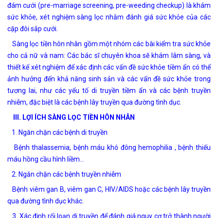
đám cưới (pre-marriage screening, pre-weeding checkup) là khám
sức khỏe, xét nghiệm sàng lọc nhằm đánh giá sức khỏe của các
cặp đôi sắp cưới.
Sàng lọc tiền hôn nhân gồm một nhóm các bài kiểm tra sức khỏe
cho cả nữ và nam: Các bác sĩ chuyên khoa sẽ khám lâm sàng, và
thiết kế xét nghiệm để xác định các vấn đề sức khỏe tiềm ẩn có thể
ảnh hưởng đến khả năng sinh sản và các vấn đề sức khỏe trong
tương lai, như các yếu tố di truyền tiềm ẩn và các bệnh truyền
nhiễm, đặc biệt là các bệnh lây truyền qua đường tình dục.
III. LỢI ÍCH SÀNG LỌC TIỀN HÔN NHÂN
1. Ngăn chặn các bệnh di truyền
Bệnh thalassemia, bệnh máu khó đông hemophilia , bệnh thiếu
máu hồng cầu hình liềm…
2. Ngăn chặn các bệnh truyền nhiễm
Bệnh viêm gan B, viêm gan C, HIV/AIDS hoặc các bệnh lây truyền
qua đường tình dục khác.
3. Xác định rối loạn di truyền để đánh giá nguy cơ trở thành người