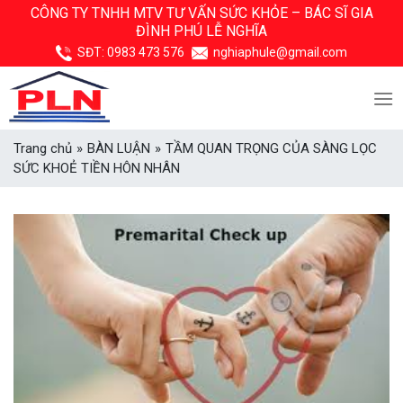
Skip
CÔNG TY TNHH MTV TƯ VẤN SỨC KHỎE –
BÁC SĨ GIA
ĐÌNH PHÚ LỄ NGHĨA
to
content
SĐT:
0983 473 576
nghiaphule@gmail.com
Trang chủ
»
BÀN LUẬN
»
TẦM QUAN TRỌNG CỦA SÀNG LỌC
SỨC KHOẺ TIỀN HÔN NHÂN