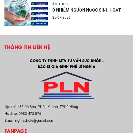
ẨM THỰC
Ô NHIỄM NGUỒN NƯỚC SINH HOẠT
25-07-2026
THÔNG TIN LIÊN HỆ
CÔNG TY TNHH MTV TƯ VẤN SỨC KHỎE –
BÁC SĨ GIA ĐÌNH PHÚ LỄ NGHĨA
Địa chỉ:
163 Đà Sơn, P.Hòa Khánh, TP.Đà Nẵng
Hotline:
0983 473 576
Email:
nghiaphule@gmail.com
FANPAGE