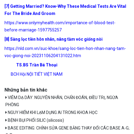
[7] Getting Married? Know-Why These Medical Tests Are Vital
For The Bride And Groom
https://www.onlymyhealth.com/importance-of-blood-test-
before-marriage-1597755257
[8] Sàng lọc tiền hôn nhân, nâng tầm vóc giống nòi
https://nld.com.vn/suc-khoe/sang-loc-tien-hon-nhan-nang-tam-
voc-giong-noi-20231106204131022.htm
TS.BS Trần Bá Thoại
BCH Hội NỘI TIẾT VIỆT NAM
Những bản tin khác
VIÊM DẠ DÀY: NGUYÊN NHÂN, CHẨN ĐOÁN, ĐIỀU TRỊ, NGỪA
PHÒNG
NGUY HIỂM KHI LẠM DỤNG AI TRONG KHOA HỌC
BỆNH BỤI PHỔI SILIC (silicosis)
BASE EDITING: CHỈNH SỬA GENE BẰNG THAY ĐỔI CÁC BASE A-G;