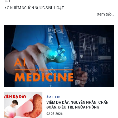
C-T
Ô NHIỄM NGUỒN NƯỚC SINH HOẠT
Xem tiếp...
ẨM THỰC
VIÊM DẠ DÀY: NGUYÊN NHÂN, CHẨN
ĐOÁN, ĐIỀU TRỊ, NGỪA PHÒNG
02-08-2026