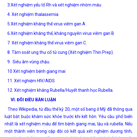
3.Xét nghiệm yếu tố Rh và xét nghiệm nhóm máu
4. Xét nghiệm thalassemia
5.Xét nghiệm kháng thể virus viêm gan A
6.Xét nghiệm kháng thể, kháng nguyên virus viêm gan B
7. Xét nghiệm kháng thể virus viêm gan C.
8. Tầm soát ung thư cổ tử cung (Xét nghiệm Thin Prep).
9. Siêu âm vùng chậu.
10 Xét nghiệm bệnh giang mai
11. Xét nghiệm HIV/AIDS
12. Xét nghiệm kháng Rubella/Huyết thanh học Rubella.
VI. ĐÔI ĐIỀU BÀN LUẬN
Theo Wikipedia, từ đầu thế kỷ 20, một số bang ở Mỹ đã thông qua
luật bắt buộc khám sức khỏe trước khi kết hôn. Yêu cầu phổ biến
nhất là xét nghiệm máu để tìm bệnh giang mai, lậu và rubella. Nếu
một thành viên trong cặp đôi có kết quả xét nghiệm dương tính,