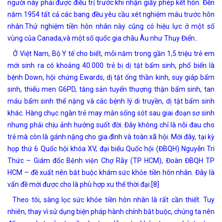
người này phải được điều trị trước khi nhận giấy phép kết hôn. Đến
năm 1954 tất cả các bang đều yêu cầu xét nghiệm máu trước hôn
nhân.Thử nghiệm tiền hôn nhân này cũng có hiệu lực ở một số
vùng của Canada,và một số quốc gia châu Âu như Thụy Điển..
Ở Việt Nam, Bộ Y tế cho biết, mỗi năm trong gần 1,5 triệu trẻ em
mới sinh ra có khoảng 40.000 trẻ bị dị tật bẩm sinh, phổ biến là
bệnh Down, hội chứng Ewards, dị tật ống thần kinh, suy giáp bẩm
sinh, thiếu men G6PD, tăng sản tuyến thượng thận bẩm sinh, tan
máu bẩm sinh thể nặng và các bệnh lý di truyền, dị tật bẩm sinh
khác. Hàng chục ngàn trẻ may mắn sống sót sau giai đoạn sơ sinh
nhưng phải chịu ảnh hưởng suốt đời. Đây không chỉ là nỗi đau cho
trẻ mà còn là gánh nặng cho gia đình và toàn xã hội. Mới đây, tại kỳ
họp thứ 6 Quốc hội khóa XV, đại biểu Quốc hội (ĐBQH) Nguyễn Tri
Thức – Giám đốc Bệnh viện Chợ Rẫy (TP HCM), Đoàn ĐBQH TP
HCM – đề xuất nên bắt buộc khám sức khỏe tiền hôn nhân. Đây là
vấn đề mới được cho là phù hợp xu thế thời đại.[8]
Theo tôi, sàng lọc sức khỏe tiền hôn nhân là rất cần thiết. Tuy
nhiên, thay vì sử dụng biện pháp hành chính bắt buộc, chúng ta nên