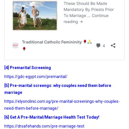
[4] Premarital Screening
https://gdc-egypt.com/premarital/
[5] Pre-marital screengs: why couples need them before
marriage
https://elyonclinic.com.sg/pre-marital-screenings-why-couples-
need-them-before-marriage/
[6] Get A Pre-Marital/Marriage Health Test Today!
https://drsafehands.com/pre-marriage-test