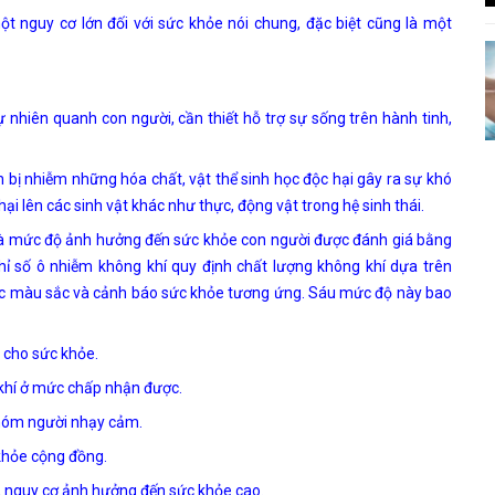
t nguy cơ lớn đối với sức khỏe nói chung, đặc biệt cũng là một
nhiên quanh con người, cần thiết hỗ trợ sự sống trên hành tinh,
n bị nhiễm những hóa chất, vật thể sinh học độc hại gây ra sự khó
ại lên các sinh vật khác như thực, động vật trong hệ sinh thái.
và mức độ ảnh hưởng đến sức khỏe con người được đánh giá bằng
 Chỉ số ô nhiễm không khí quy định chất lượng không khí dựa trên
các màu sắc và cảnh báo sức khỏe tương ứng. Sáu mức độ này bao
n cho sức khỏe.
 khí ở mức chấp nhận được.
hóm người nhạy cảm.
khỏe cộng đồng.
 nguy cơ ảnh hưởng đến sức khỏe cao.