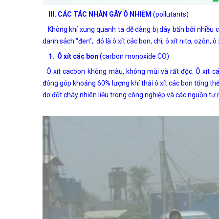
III. CÁC TÁC NHÂN GÂY Ô NHIỄM
(pollutants)
Không khí xung quanh ta dễ dàng bị dây bẩn bởi nhiều ch
danh sách “đen”, đó là ô xít các bon, chì, ô xít nitơ, ozôn, ô
1. Ô xít các bon
(carbon monoxide CO)
Ô xít cacbon không màu, không mùi và rất độc. Ô xít các 
đóng góp khoảng 60% lượng khí thải ô xít các bon tổng thể
do đốt cháy nhiên liệu trong công nghiệp và các nguồn tự