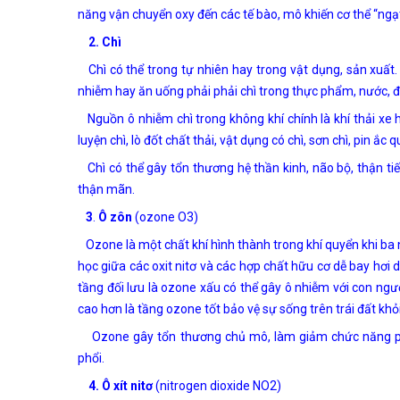
năng vận chuyển oxy đến các tế bào, mô khiến cơ thể “ngạt
2. Chì
Chì có thể trong tự nhiên hay trong vật dụng, sản xuất. 
nhiễm hay ăn uống phải phải chì trong thực phẩm, nước, đấ
Nguồn ô nhiễm chì trong không khí chính là khí thải xe h
luyện chì, lò đốt chất thải, vật dụng có chì, sơn chì, pin ắc q
Chì có thể gây tổn thương hệ thần kinh, não bộ, thận tiết
thận mãn.
3
.
Ô zôn
(ozone O3)
Ozone là một chất khí hình thành trong khí quyển khi ba
học giữa các oxit nitơ và các hợp chất hữu cơ dễ bay hơi 
tầng đối lưu là ozone xấu có thể gây ô nhiễm với con ngư
cao hơn là tầng ozone tốt bảo vệ sự sống trên trái đất khỏi
Ozone gây tổn thương chủ mô, làm giảm chức năng ph
phổi.
4. Ô xít nitơ
(nitrogen dioxide NO2)