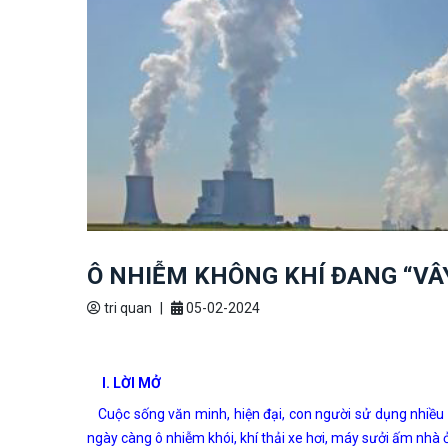
Ô NHIỄM KHÔNG KHÍ ĐANG “VÂY
tri quan
|
05-02-2024
I. LỜI MỞ
Cuộc sống văn minh, hiện đại, con người sử dụng nhiều 
ngày càng ô nhiễm khói, khí thải xe hơi, máy sưởi ấm nhà ở