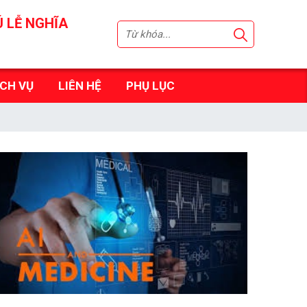
Ú LỄ NGHĨA
ỊCH VỤ
LIÊN HỆ
PHỤ LỤC