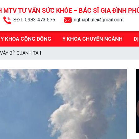
 MTV TƯ VẤN SỨC KHỎE –
BÁC SĨ GIA ĐÌNH PH
SĐT:
0983 473 576
nghiaphule@gmail.com
Y KHOA CỘNG ĐỒNG
Y KHOA CHUYÊN NGÀNH
D
VÂY BÍ” QUANH TA !