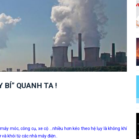
 BÍ” QUANH TA !
máy móc, công cụ, xe cộ …nhiều hơn kéo theo hệ lụy là không khí
 và khói từ các nhà máy điện..