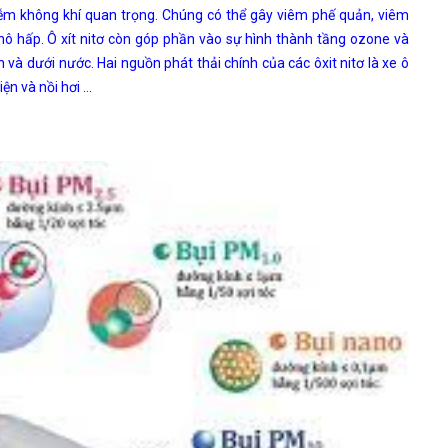
iễm không khí quan trọng. Chúng có thể gây viêm phế quản, viêm
ô hấp. Ô xít nitơ còn góp phần vào sự hình thành tầng ozone và
 và dưới nước. Hai nguồn phát thải chính của các ôxit nitơ là xe ô
ện và nồi hơi …