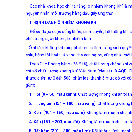
Các nhà khoa học chỉ ra rằng, ô nhiễm không khí là mộ
nguyên nhân môi trường hàng đầu gây ung thư.
II. ĐỊNH DANH Ô NHIỄM KHÔNG KHÍ
Để có được cuộc sống khỏe, sinh quyển, hệ thống khí tự 
phải trong sạch không bi nhiễm bẩn.
Ô nhiễm không khí (air pollution) là tình trạng sinh quyể
chịu, bệnh tật hoặc tử vong cho con người, cũng như thiệt h
Theo Cục Phòng bệnh (Bộ Y tế), chất lượng không khí 
chỉ số chất lượng không khí Việt Nam (viết tắt là AQI).
thang điểm từ 0 đến 500, phân loại thành 6 mức độ với 
gồm:
1.
T ốt (0 – 50, màu xanh)
: Chất lượng không khí an toà
2.
Trung bình (51 – 100, màu vàng)
: Chất lượng không
3.
Kém (101 – 150, màu cam)
: Không lành mạnh cho n
4.
Xấu (151 – 200, màu đỏ)
: Không lành mạnh cho sức 
5.
Rất kém (201 – 300, màu tím):
Rất không lành mạnh,