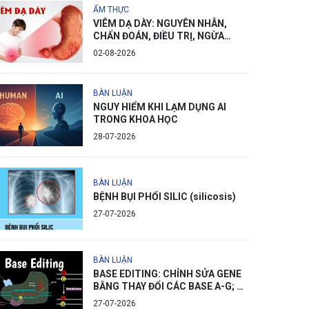
ẨM THỰC
VIÊM DẠ DÀY: NGUYÊN NHÂN,
CHẨN ĐOÁN, ĐIỀU TRỊ, NGỪA
PHÒNG
02-08-2026
BÀN LUẬN
NGUY HIỂM KHI LẠM DỤNG AI
TRONG KHOA HỌC
28-07-2026
BÀN LUẬN
BỆNH BỤI PHỔI SILIC (silicosis)
27-07-2026
BÀN LUẬN
BASE EDITING: CHỈNH SỬA GENE
BẰNG THAY ĐỔI CÁC BASE A-G; C-
T
27-07-2026