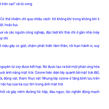
 trên cạn” và tử vong.
Có thể nhiễm chì qua nhiều cách: hít không khí trong không khí ô
t, hoặc bụi.
ơi và các nguồn công nghiệp, đặc biệt khí thải chì ở gần nhà máy
uy chì.
 niệu gây co giật, chậm phát triển tâm thần, rối loạn hành vi, suy
 nguyên tử oxy được kết hợp. Nó được tạo ra bởi một phản ứng hóa
dưới ánh nắng mặt trời. Ozone hiện diện lớp quanh bề mặt trái đất,
ời, động vật, thảm thực vật. Nhưng lớp ozone ở tầng bình lưu trên
 tác hại của tia cực tím trong ánh mặt trời.
ổi và gây viêm đường hô hấp, đau ngực, tắc nghẽn động mạch