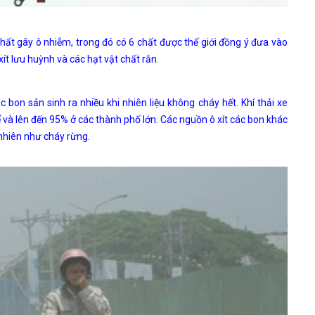
ất gây ô nhiễm, trong đó có 6 chất được thế giới đồng ý đưa vào
 xít lưu huỳnh và các hạt vật chất rắn.
bon sản sinh ra nhiều khi nhiên liệu không cháy hết. Khí thải xe
 và lên đến 95% ở các thành phố lớn. Các nguồn ô xít các bon khác
 nhiên như cháy rừng.