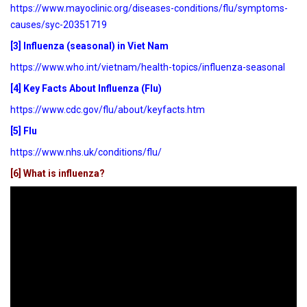
https://www.mayoclinic.org/diseases-conditions/flu/symptoms-
causes/syc-20351719
[3] Influenza (seasonal) in Viet Nam
https://www.who.int/vietnam/health-topics/influenza-seasonal
[4] Key Facts About Influenza (Flu)
https://www.cdc.gov/flu/about/keyfacts.htm
[5] Flu
https://www.nhs.uk/conditions/flu/
[6] What is influenza?