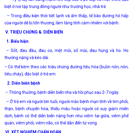
biệt ở nơi tập trung đông người như trường học, nhà trẻ.
– Trong điều kiện thời tiết lạnh và ẩm thấp, tế bào đường hô hấp
của người dễ bị tổn thương, làm tăng tính cảm nhiễm với bệnh.
V. TRIỆU CHỨNG & DIỄN BIẾN
1. Biểu hiện
– Sốt, đau đầu, đau cơ, mệt mỏi, sổ mũi, đau họng và ho. Ho
thường nặng và kéo dài.
– Có thể kèm theo các triệu chứng đường tiêu hóa (buồn nôn, nôn,
tiêu chảy), đặc biệt ở trẻ em.
2. Diễn biến bệnh
– Thông thường, bệnh diễn biến nhẹ và hồi phục sau 2-7 ngày.
– Ở trẻ em và người lớn tuổi, người mắc bệnh mạn tính về tim phổi,
thận, bệnh chuyển hóa, thiếu máu hoặc người có suy giảm miễn
dịch, bệnh có thể diễn biến nặng hơn như viêm tai giữa, viêm phế
quản, viêm phổi, viêm não, có thể dẫn đến tử vong.
VI. XÉT NGHIỆM CHẨN ĐOÁN