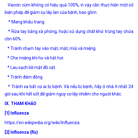
Vaccin cúm không có hiệu quả 100%, vì vậy cần thực hiện một số
biện pháp để giảm sự lây lan của bệnh, bao gồm:
* Mang khẩu trang.
* Rửa tay bằng xà phòng, hoặc sử dụng chất khử trùng tay chứa
cồn 60%.
* Tránh chạm tay vào mặt, mắt, mũi và miệng.
* Che miệng khi ho và hắt hơi.
* Lau sạch bề mặt đồ vật.
* Tránh đám đông.
* Tránh xa bất cứ ai bị bệnh. Và nếu bị bệnh, hãy ở nhà ít nhất 24
giờ sau khi hết sốt để giảm nguy cơ lây nhiễm cho người khác.
IX. THAM KHẢO
[1] Influenza
https://en.wikipedia.org/wiki/Influenza
[2] Influenza (flu)