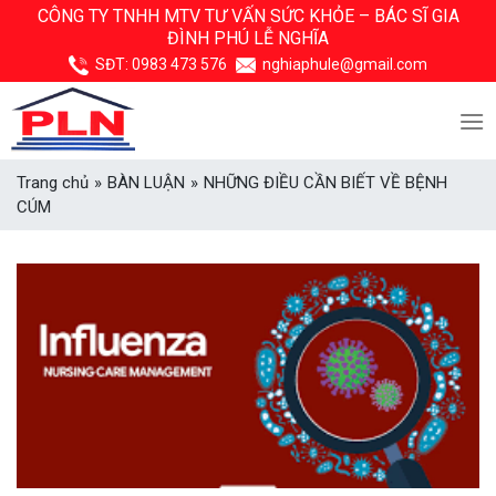
Skip
CÔNG TY TNHH MTV TƯ VẤN SỨC KHỎE –
BÁC SĨ GIA
ĐÌNH PHÚ LỄ NGHĨA
to
content
SĐT:
0983 473 576
nghiaphule@gmail.com
Trang chủ
»
BÀN LUẬN
»
NHỮNG ĐIỀU CẦN BIẾT VỀ BỆNH
CÚM