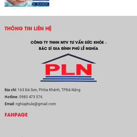
THÔNG TIN LIÊN HỆ
CÔNG TY TNHH MTV TƯ VẤN SỨC KHỎE –
BÁC SĨ GIA ĐÌNH PHÚ LỄ NGHĨA
Địa chỉ:
163 Đà Sơn, P.Hòa Khánh, TP.Đà Nẵng
Hotline:
0983 473 576
Email:
nghiaphule@gmail.com
FANPAGE