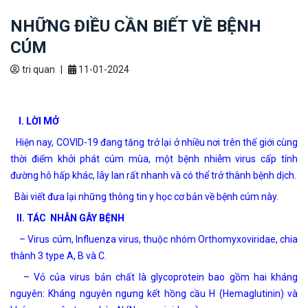
NHỮNG ĐIỀU CẦN BIẾT VỀ BỆNH
CÚM
tri quan
|
11-01-2024
I. LỜI MỞ
Hiện nay, COVID-19 đang tăng trở lại ở nhiều nơi trên thế giới cùng
thời điểm khởi phát cúm mùa, một bệnh nhiễm virus cấp tính
đường hô hấp khác, lây lan rất nhanh và có thể trở thành bệnh dịch.
Bài viết đưa lại những thông tin y học cơ bản về bệnh cúm này.
II. TÁC NHÂN GÂY BỆNH
– Virus cúm, Influenza virus, thuộc nhóm Orthomyxoviridae, chia
thành 3 type A, B và C.
– Vỏ của virus bản chất là glycoprotein bao gồm hai kháng
nguyên: Kháng nguyên ngưng kết hồng cầu H (Hemaglutinin) và