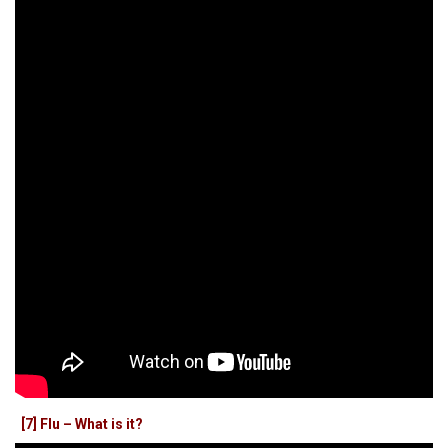
[7] Flu – What is it?