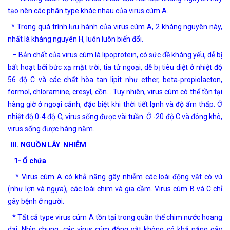
tạo nên các phân type khác nhau của virus cúm A.
* Trong quá trình lưu hành của virus cúm A, 2 kháng nguyên này,
nhất là kháng nguyên H, luôn luôn biến đổi.
– Bản chất của virus cúm là lipoprotein, có sức đề kháng yếu, dễ bị
bất hoạt bởi bức xạ mặt trời, tia tử ngoại, dễ bị tiêu diệt ở nhiệt độ
56 độ C và các chất hòa tan lipit như ether, beta-propiolacton,
formol, chloramine, cresyl, cồn… Tuy nhiên, virus cúm có thể tồn tại
hàng giờ ở ngoại cảnh, đặc biệt khi thời tiết lạnh và độ ẩm thấp. Ở
nhiệt độ 0-4 độ C, virus sống được vài tuần. Ở -20 độ C và đông khô,
virus sống được hàng năm.
III. NGUỒN LÂY NHIỄM
1- Ổ chứa
* Virus cúm A có khả năng gây nhiễm các loài động vật có vú
(như lợn và ngựa), các loài chim và gia cầm. Virus cúm B và C chỉ
gây bệnh ở người.
* Tất cả type virus cúm A tồn tại trong quần thể chim nước hoang
dại. Nhìn chung, các virus cúm động vật không có khả năng gây