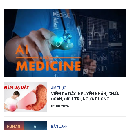
ẨM THỰC
VIÊM DẠ DÀY: NGUYÊN NHÂN, CHẨN
ĐOÁN, ĐIỀU TRỊ, NGỪA PHÒNG
02-08-2026
BÀN LUẬN