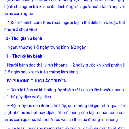
bệnh cho người trừ khi nó đã thích ứng với người hoặc tái tổ hợp với
virus cúm người.
* Đối với bệnh cúm theo mùa, người bệnh thể điển hình, hoặc thể
nhẹ là ổ chứa virus.
2- Thời gian ủ bệnh
Ngắn, thường 1-5 ngày, trung bình là 2 ngày.
3.- Thời kỳ lây bệnh
Người bệnh đào thải virus khoảng 1-2 ngày trước khi khởi phát và
3-5 ngày sau khi có triệu chứng lâm sàng.
IV. PHƯƠNG THỨC LÂY TRUYỀN
– Cúm là bệnh có khả năng lây nhiễm rất cao và lây truyền nhanh,
có thể gây dịch và đại dịch.
– Bệnh lây lan qua đường hô hấp, qua không khí giọt nhỏ, qua các
giọt nhỏ nước bọt hay dịch tiết mũi họng của bệnh nhân có chứa
virus cúm qua ho, hắt hơi. Virus vào cơ thể qua đường mũi họng.
– Tỷ lệ lây lan càng mạnh khi tiếp xúc trực tiếp và mật thiết, đặc