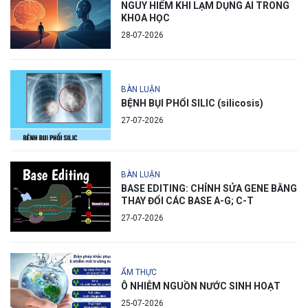
NGUY HIỂM KHI LẠM DỤNG AI TRONG
KHOA HỌC
28-07-2026
BÀN LUẬN
BỆNH BỤI PHỔI SILIC (silicosis)
27-07-2026
BÀN LUẬN
BASE EDITING: CHỈNH SỬA GENE BẰNG
THAY ĐỔI CÁC BASE A-G; C-T
27-07-2026
ẨM THỰC
Ô NHIỄM NGUỒN NƯỚC SINH HOẠT
25-07-2026