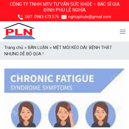
Skip
CÔNG TY TNHH MTV TƯ VẤN SỨC KHỎE –
BÁC SĨ GIA
ĐÌNH PHÚ LỄ NGHĨA
to
content
SĐT:
0983 473 576
nghiaphule@gmail.com
Trang chủ
»
BÀN LUẬN
»
MỆT MỎI KÉO DÀI: BỆNH THẬT
NHƯNG DỄ BỎ QUA !