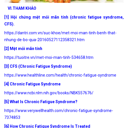
VI.THAM KHẢO
[1] Hội chứng mệt mỏi mãn tính (chronic fatigue syndrome,
CFS).
https://dantri.com.vn/suc-khoe/met-moi-man-tinh-benh-that-
nhung-de-bo-qua-20160527112358321.htm
[2] Mệt mỏi mãn tính
https://tuoitre.vn/met-moi-man-tinh-534658.htm
[3] CFS (Chronic Fatigue Syndrome)
https://www.healthline.com/health/chronic-fatigue-syndrome
[4]
Chronic Fatigue Syndrome
https://www.ncbi.nlm.nih.gov/books/NBK557676/
[5] What Is Chronic Fatigue Syndrome?
https://www.verywellhealth.com/chronic-fatigue-syndrome-
7374853
[6] How Chronic Fatigue Syndrome Is Treated