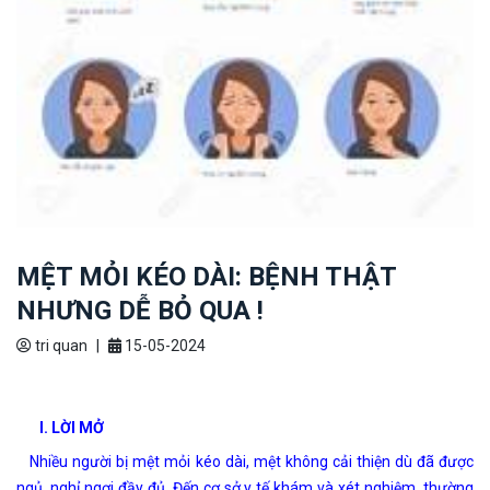
MỆT MỎI KÉO DÀI: BỆNH THẬT
NHƯNG DỄ BỎ QUA !
tri quan
|
15-05-2024
I. LỜI MỞ
Nhiều người bị mệt mỏi kéo dài, mệt không cải thiện dù đã được
ngủ, nghỉ ngơi đầy đủ. Đến cơ sở y tế khám và xét nghiệm, thường