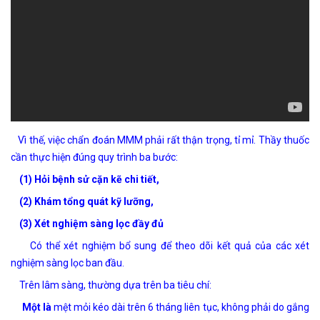
Vì thế, việc chẩn đoán MMM phải rất thận trọng, tỉ mỉ. Thầy thuốc
cần thực hiện đúng quy trình ba bước:
(1) Hỏi bệnh sử cặn kẽ chi tiết,
(2) Khám tổng quát kỹ lưỡng,
(3) Xét nghiệm sàng lọc đầy đủ
Có thể xét nghiệm bổ sung để theo dõi kết quả của các xét
nghiệm sàng lọc ban đầu.
Trên lâm sàng, thường dựa trên ba tiêu chí:
Một là
mệt mỏi kéo dài trên 6 tháng liên tục, không phải do gắng