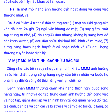
sức hoặc bệnh lý nào khác có liên quan;
Hai là
mệt mỏi nặng ảnh hưởng đến hoạt động và công việc
thường nhật, và
Ba là
có ít lắm 4 trong 8 dấu chứng sau: (1) mệt sau khi gắng sức
kéo dài hơn 24 giờ, (2) ngủ vẫn không đỡ mệt, (3) suy giảm, mất
tập trung trí nhớ, (4) đau cơ,(4) đau nhưng không bị sưng hay đỏ
các khớp xương, (6) đau đầu nhiều thứ loại, kiểu hình và mức độ, (7)
sưng căng hạch bạch huyết ở cổ hoặc nách và (8) đau họng
thường xuyên hoặc định kỳ.
IV. MỆT MỎI MÃN TÍNH: GÂY NHIỀU RẮC RỐI
Cũng như các bệnh suy nhược mạn tính khác, MMM ảnh hưởng
nhiều lên chất lượng sống hàng ngày của bệnh nhân và buộc họ
phải thay đổi lối sống để thích ứng với hạn chế mới.
Bệnh nhân MMM thường giảm khả năng thích nghi cuộc sống
hàng ngày, trí nhớ và độ tập trung giảm ảnh hưởng đến công việc
và học tập, giảm độc lập về an ninh kinh tế, đổi quan hệ với đối tác,
gia đình, bạn bè và con cái và bị stress vì cảm giác tội lỗi, lo lắng, cô