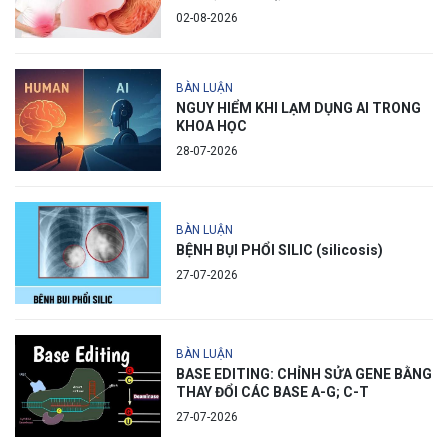
02-08-2026
BÀN LUẬN
NGUY HIỂM KHI LẠM DỤNG AI TRONG
KHOA HỌC
28-07-2026
BÀN LUẬN
BỆNH BỤI PHỔI SILIC (silicosis)
27-07-2026
BÀN LUẬN
BASE EDITING: CHỈNH SỬA GENE BẰNG
THAY ĐỔI CÁC BASE A-G; C-T
27-07-2026