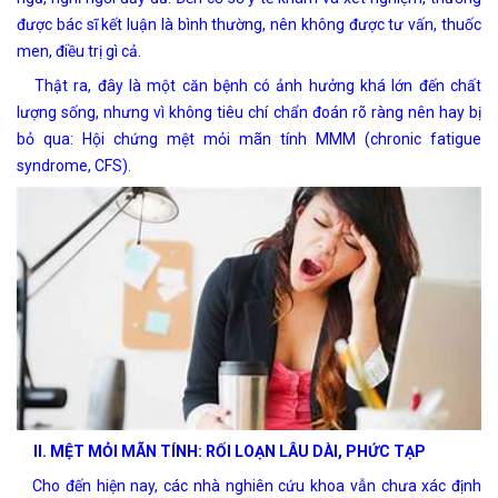
được bác sĩ kết luận là bình thường, nên không được tư vấn, thuốc
men, điều trị gì cả.
Thật ra, đây là một căn bệnh có ảnh hưởng khá lớn đến chất
lượng sống, nhưng vì không tiêu chí chẩn đoán rõ ràng nên hay bị
bỏ qua: Hội chứng mệt mỏi mãn tính MMM (chronic fatigue
syndrome, CFS).
II.
MỆT MỎI MÃN TÍNH: RỐI LOẠN LÂU DÀI, PHỨC TẠP
Cho đến hiện nay, các nhà nghiên cứu khoa vẫn chưa xác định