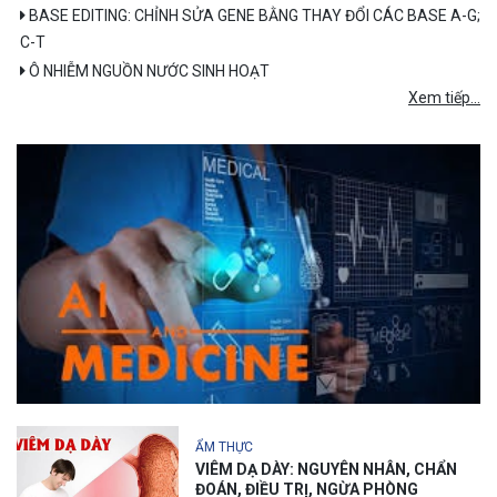
BASE EDITING: CHỈNH SỬA GENE BẰNG THAY ĐỔI CÁC BASE A-G;
C-T
Ô NHIỄM NGUỒN NƯỚC SINH HOẠT
Xem tiếp...
ẨM THỰC
VIÊM DẠ DÀY: NGUYÊN NHÂN, CHẨN
ĐOÁN, ĐIỀU TRỊ, NGỪA PHÒNG