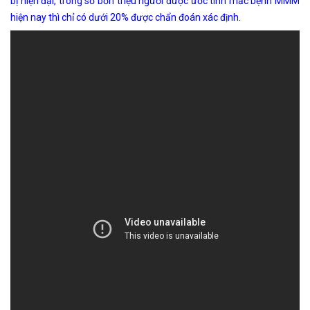
bị hiện đại, trong số bốn triệu người được ước tính mắc bệnh MMM
hiện nay thì chỉ có dưới 20% được chẩn đoán xác định.