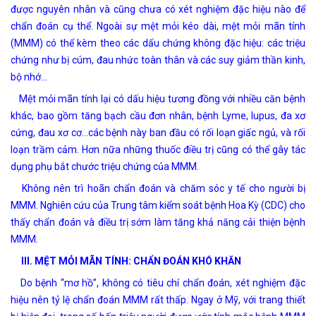
được nguyên nhân và cũng chưa có xét nghiệm đặc hiệu nào để
chẩn đoán cụ thể. Ngoài sự mệt mỏi kéo dài, mệt mỏi mãn tính
(MMM) có thể kèm theo các dấu chứng không đặc hiệu: các triệu
chứng như bị cúm, đau nhức toàn thân và các suy giảm thần kinh,
bộ nhớ…
Mệt mỏi mãn tính lại có dấu hiệu tương đồng với nhiều căn bệnh
khác, bao gồm tăng bạch cầu đơn nhân, bệnh Lyme, lupus, đa xơ
cứng, đau xơ cơ…các bệnh này ban đầu có rối loạn giấc ngủ, và rối
loạn trầm cảm. Hơn nữa những thuốc điều trị cũng có thể gây tác
dụng phụ bắt chước triệu chứng của MMM.
Không nên trì hoãn chẩn đoán và chăm sóc y tế cho người bị
MMM. Nghiên cứu của Trung tâm kiểm soát bệnh Hoa Kỳ (CDC) cho
thấy chẩn đoán và điều trị sớm làm tăng khả năng cải thiện bệnh
MMM.
III. MỆT MỎI MÃN TÍNH: CHẨN ĐOÁN KHÓ KHĂN
Do bệnh “mơ hồ”, không có tiêu chí chẩn đoán, xét nghiệm đặc
hiệu nên tỷ lệ chẩn đoán MMM rất thấp. Ngay ở Mỹ, với trang thiết