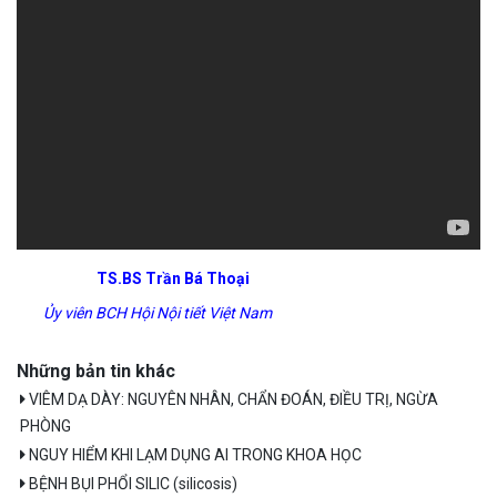
TS.BS Trần Bá Thoại
Ủy viên BCH Hội Nội tiết Việt Nam
Những bản tin khác
VIÊM DẠ DÀY: NGUYÊN NHÂN, CHẨN ĐOÁN, ĐIỀU TRỊ, NGỪA
PHÒNG
NGUY HIỂM KHI LẠM DỤNG AI TRONG KHOA HỌC
BỆNH BỤI PHỔI SILIC (silicosis)