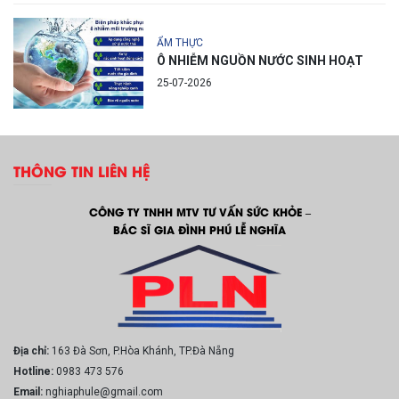
ẨM THỰC
Ô NHIỄM NGUỒN NƯỚC SINH HOẠT
25-07-2026
THÔNG TIN LIÊN HỆ
CÔNG TY TNHH MTV TƯ VẤN SỨC KHỎE –
BÁC SĨ GIA ĐÌNH PHÚ LỄ NGHĨA
Địa chỉ:
163 Đà Sơn, P.Hòa Khánh, TP.Đà Nẵng
Hotline:
0983 473 576
Email:
nghiaphule@gmail.com