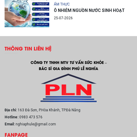
ẨM THỰC
Ô NHIỄM NGUỒN NƯỚC SINH HOẠT
25-07-2026
THÔNG TIN LIÊN HỆ
CÔNG TY TNHH MTV TƯ VẤN SỨC KHỎE –
BÁC SĨ GIA ĐÌNH PHÚ LỄ NGHĨA
Địa chỉ:
163 Đà Sơn, P.Hòa Khánh, TP.Đà Nẵng
Hotline:
0983 473 576
Email:
nghiaphule@gmail.com
FANPAGE