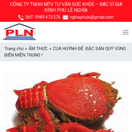
Skip
CÔNG TY TNHH MTV TƯ VẤN SỨC KHỎE –
BÁC SĨ GIA
ĐÌNH PHÚ LỄ NGHĨA
to
content
SĐT:
0983 473 576
nghiaphule@gmail.com
Trang chủ
»
ẨM THỰC
»
CUA HUỲNH ĐẾ: ĐẶC SẢN QUÝ VÙNG
BIỂN MIỀN TRUNG !