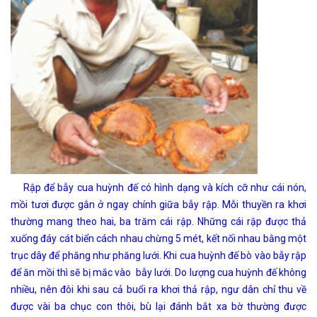
Rập để bẫy cua huỳnh đế có hình dạng và kích cỡ như cái nón,
mồi tươi được gắn ở ngay chính giữa bẫy rập. Mỗi thuyền ra khơi
thường mang theo hai, ba trăm cái rập. Những cái rập được thả
xuống đáy cát biển cách nhau chừng 5 mét, kết nối nhau bằng một
trục dây để phăng như phăng lưới. Khi cua huỳnh đế bò vào bẫy rập
để ăn mồi thì sẽ bị mắc vào bẫy lưới. Do lượng cua huỳnh đế không
nhiều, nên đôi khi sau cả buổi ra khơi thả rập, ngư dân chỉ thu về
được vài ba chục con thôi, bù lại đánh bắt xa bờ thường được