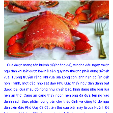
Cua được mang tên huỳnh đế (hoàng đế), vì nghe đâu ngày trước
ngư dân khi bắt được loại hải sản quý này thường phải dùng để tiến
vua. Tương truyền rằng, khi vua Gia Long còn lánh nạn có lần đến
hòn Tranh, một đảo nhỏ sát đảo Phú Quý, thấy ngư dân đánh bắt
được loại cua màu đỏ hồng như chiến bào, hình dáng như loài rùa
nên ăn thử. Càng ăn càng thấy ngon nên ông đã đưa tên nó vào
danh sách thực phẩm cung tiến cho triều đình và cũng từ đó ngư
dân trên đảo Phú Quý đã đặt tên thứ cua biển này là cua Huỳnh Đế