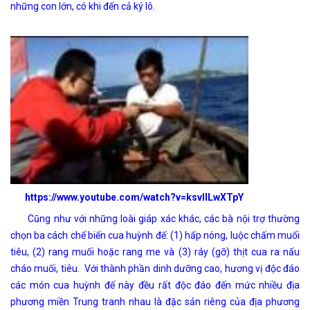
những con lớn, có khi đến cả ký lô.
https://www.youtube.com/watch?v=ksvIILwXTpY
Cũng như với những loài giáp xác khác, các bà nội trợ thường
chọn ba cách chế biến cua huỳnh đế: (1) hấp nóng, luộc chấm muối
tiêu, (2) rang muối hoặc rang me và (3) ráy (gỡ) thịt cua ra nấu
cháo muối, tiêu. Với thành phần dinh dưỡng cao, hương vị độc đáo
các món cua huỳnh đế này đều rất độc đáo đến mức nhiều địa
phương miền Trung tranh nhau là đặc sản riêng của địa phương