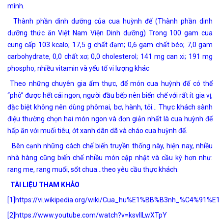
mình.
Thành phần dinh dưỡng của cua huỳnh đế (Thành phần dinh
dưỡng thức ăn Việt Nam Viện Dinh dưỡng) Trong 100 gam cua
cung cấp 103 kcalo; 17,5 g chất đạm; 0,6 gam chất béo; 7,0 gam
carbohydrate, 0,0 chất xơ; 0,0 cholesterol; 141 mg can xi; 191 mg
phospho, nhiều vitamin và yếu tố vi lượng khác
Theo những chuyên gia ẩm thực, để món cua huỳnh đế có thể
“phô” được hết cái ngon, người đầu bếp nên biến chế với rất ít gia vị,
đặc biệt không nên dùng phômai, bơ, hành, tỏi… Thực khách sành
điệu thường chọn hai món ngon và đơn giản nhất là cua huỳnh đế
hấp ăn với muối tiêu, ớt xanh dân dã và cháo cua huỳnh đế.
Bên cạnh những cách chế biến truyền thống này, hiện nay, nhiều
nhà hàng cũng biến chế nhiều món cập nhật và cầu kỳ hơn như:
rang me, rang muối, sốt chua…theo yêu cầu thực khách.
TÀI LIỆU THAM KHẢO
[1]
https://vi.wikipedia.org/wiki/Cua_hu%E1%BB%B3nh_%C4%91%
[2]
https://www.youtube.com/watch?v=ksvIILwXTpY