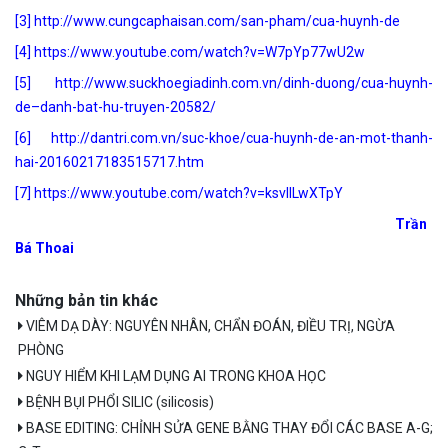
[3]
http://www.cungcaphaisan.com/san-pham/cua-huynh-de
[4]
https://www.youtube.com/watch?v=W7pYp77wU2w
[5]
http://www.suckhoegiadinh.com.vn/dinh-duong/cua-huynh-
de–danh-bat-hu-truyen-20582/
[6] http://dantri.com.vn/suc-khoe/cua-huynh-de-an-mot-thanh-
hai-20160217183515717.htm
[7] https://www.youtube.com/watch?v=ksvIILwXTpY
Trần
Bá Thoai
Những bản tin khác
VIÊM DẠ DÀY: NGUYÊN NHÂN, CHẨN ĐOÁN, ĐIỀU TRỊ, NGỪA
PHÒNG
NGUY HIỂM KHI LẠM DỤNG AI TRONG KHOA HỌC
BỆNH BỤI PHỔI SILIC (silicosis)
BASE EDITING: CHỈNH SỬA GENE BẰNG THAY ĐỔI CÁC BASE A-G;