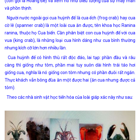
(còn gọi là Hoàng Đế) và xem nó như biểu tượng của sự may mắn
và phồn thịnh.
Người nước ngoài gọi cua huỳnh đế là cua ếch (frog crab) hay cua
cờ lê (spanner crab) là một loài cua ăn được, tên khoa học Ranina
ranina, thuộc họ Cua biển. Cần phân biệt con cua huỳnh đế với cua
vua (king crab), là những loại cua hình dáng như cua bình thường
nhưng kích cỡ lớn hơn nhiều lần.
Cua huỳnh đế có hình thù rất độc đáo, lai tạp: phần đầu và râu
càng thì giống như tôm, phần mai tuy suôn dài hình trái táo hơi
giống cua, nghĩa là nó giống con tôm nhưng có phần đuôi rất ngắn.
Thực khách vẵn bông đùa ăn một được hai (ăn cua nhưng được cả
tôm).
Theo các nhà sinh vật học tiến hóa của loài giáp xác này như sau: