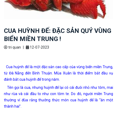
CUA HUỲNH ĐẾ: ĐẶC SẢN QUÝ VÙNG
BIỂN MIỀN TRUNG !
tri quan
|
12-07-2023
Cua huỳnh đế là một đặc sản cao cấp của vùng biển miền Trung,
từ Đà Nẵng đến Bình Thuận. Mùa Xuân là thời điểm bắt đầu vụ
đánh bắt cua huỳnh đế trong năm.
Tên gọi là cua, nhưng huỳnh đế lại có cái đuôi nhỏ như tôm, mai
như rùa và cái đầu to như con tôm te. Do đó, người miền Trung
thường ví đùa rằng thưởng thức món cua huỳnh đế là “ăn một
thành hai”.