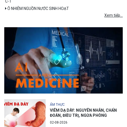
C-T
Ô NHIỄM NGUỒN NƯỚC SINH HOẠT
Xem tiếp...
ẨM THỰC
VIÊM DẠ DÀY: NGUYÊN NHÂN, CHẨN
ĐOÁN, ĐIỀU TRỊ, NGỪA PHÒNG
02-08-2026