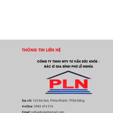
THÔNG TIN LIÊN HỆ
CÔNG TY TNHH MTV TƯ VẤN SỨC KHỎE –
BÁC SĨ GIA ĐÌNH PHÚ LỄ NGHĨA
Địa chỉ:
163 Đà Sơn, P.Hòa Khánh, TP.Đà Nẵng
Hotline:
0983 473 576
Email:
nghiaphule@gmail.com