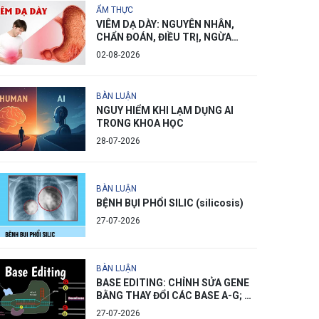
ẨM THỰC
VIÊM DẠ DÀY: NGUYÊN NHÂN,
CHẨN ĐOÁN, ĐIỀU TRỊ, NGỪA
PHÒNG
02-08-2026
BÀN LUẬN
NGUY HIỂM KHI LẠM DỤNG AI
TRONG KHOA HỌC
28-07-2026
BÀN LUẬN
BỆNH BỤI PHỔI SILIC (silicosis)
27-07-2026
BÀN LUẬN
BASE EDITING: CHỈNH SỬA GENE
BẰNG THAY ĐỔI CÁC BASE A-G; C-
T
27-07-2026