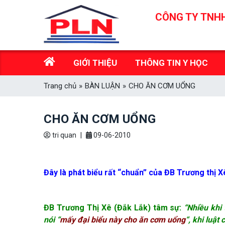
Skip
CÔNG TY TNHH
to
content
GIỚI THIỆU
THÔNG TIN Y HỌC
Trang chủ
»
BÀN LUẬN
»
CHO ĂN CƠM UỔNG
CHO ĂN CƠM UỔNG
tri quan
|
09-06-2010
Đây là phát biểu rất “chuẩn” của ĐB Trương thị 
ĐB Trương Thị Xê (Đắk Lắk) tâm sự:
“Nhiều khi 
nói “
mấy đại
biểu này cho ăn cơm uổng
“,
khi luật 