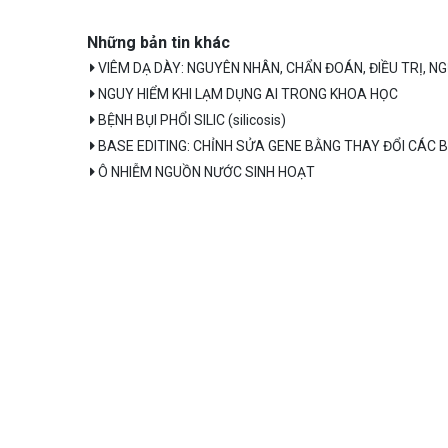
Những bản tin khác
VIÊM DẠ DÀY: NGUYÊN NHÂN, CHẨN ĐOÁN, ĐIỀU TRỊ, 
NGUY HIỂM KHI LẠM DỤNG AI TRONG KHOA HỌC
BỆNH BỤI PHỔI SILIC (silicosis)
BASE EDITING: CHỈNH SỬA GENE BẰNG THAY ĐỔI CÁC B
Ô NHIỄM NGUỒN NƯỚC SINH HOẠT