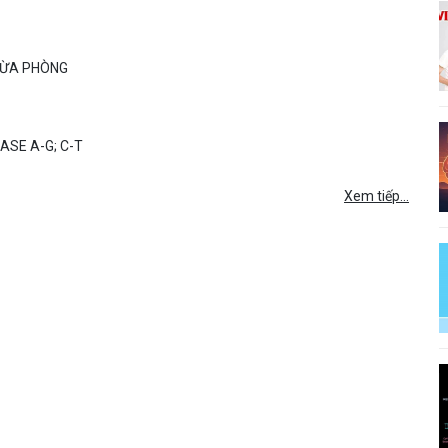
NGỪA PHÒNG
ASE A-G; C-T
Xem tiếp...