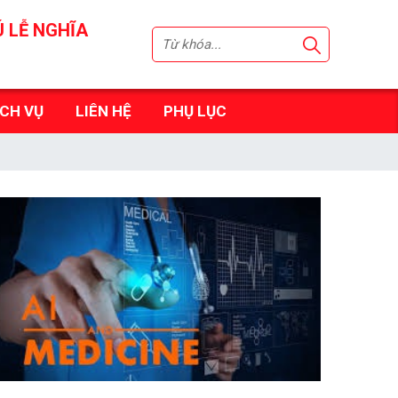
Ú LỄ NGHĨA
ỊCH VỤ
LIÊN HỆ
PHỤ LỤC