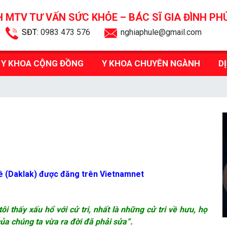
 MTV TƯ VẤN SỨC KHỎE –
BÁC SĨ GIA ĐÌNH PH
SĐT:
0983 473 576
nghiaphule@gmail.com
Y KHOA CỘNG ĐỒNG
Y KHOA CHUYÊN NGÀNH
D
Xê (Daklak) được đăng trên Vietnamnet
tôi thấy xấu hổ với cử tri, nhất là những cử tri về hưu, họ
của chúng ta vừa ra đời đã phải sửa”.