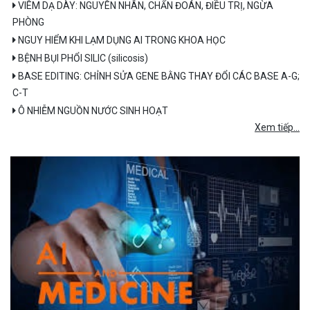
VIÊM DẠ DÀY: NGUYÊN NHÂN, CHẨN ĐOÁN, ĐIỀU TRỊ, NGỪA
PHÒNG
NGUY HIỂM KHI LẠM DỤNG AI TRONG KHOA HỌC
BỆNH BỤI PHỔI SILIC (silicosis)
BASE EDITING: CHỈNH SỬA GENE BẰNG THAY ĐỔI CÁC BASE A-G;
C-T
Ô NHIỄM NGUỒN NƯỚC SINH HOẠT
Xem tiếp...