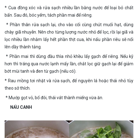
* Cua đồng xóc và rửa sạch nhiều lần bằng nước để loại bỏ chất
bẩn. Sau đó, bóc yếm, tách phần mai để riêng.
* Phần thân rửa sạch lại, cho vào cối cùng chút muối hạt, dùng
chày giã nhuyễn. Nên cho từng lượng nước nhỏ để lọc, rồi lại giã và
lọc nhiều lần nhằm lấy hết phần thịt cua, khi nấu phần riêu sẽ nổi
lên dầy thành tảng.
* Phần mai thì dùng đầu thìa nhỏ khều lấy gạch để riêng. Nếu kỹ
hơn thì tráng qua nước lạnh mấy lần, chắt lọc giữ gạch lại để giảm
bớt mùi tanh và đen từ gạch (nếu có).
* Rau mồng tơi nhặt và rửa sạch, để nguyên lá hoặc thái nhỏ tùy
theo sở thích.
* Mướp gọt vỏ, bổ đôi, thái vát thành miếng vừa ăn.
NẤU CANH