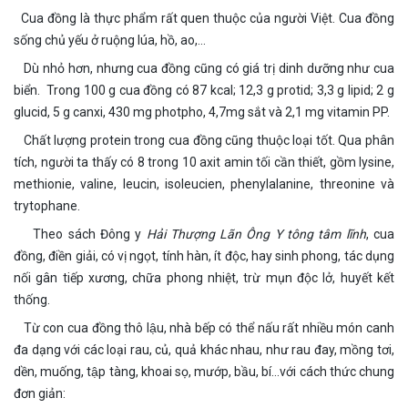
Cua đồng là thực phẩm rất quen thuộc của người Việt. Cua đồng
sống chủ yếu ở ruộng lúa, hồ, ao,…
Dù nhỏ hơn, nhưng cua đồng cũng có giá trị dinh dưỡng như cua
biển.
Trong 100 g cua đồng có 87 kcal; 12,3 g protid; 3,3 g lipid; 2 g
glucid, 5 g canxi, 430 mg photpho, 4,7mg sắt và 2,1 mg vitamin PP.
Chất lượng protein trong cua đồng cũng thuộc loại tốt. Qua phân
tích, người ta thấy có 8 trong 10 axit amin tối cần thiết, gồm lysine,
methionie, valine, leucin, isoleucien, phenylalanine, threonine và
trytophane.
Theo sách Đông y
Hải Thượng Lãn Ông Y tông tâm lĩnh
, cua
đồng, điền giải, có vị ngọt, tính hàn, ít độc, hay sinh phong, tác dụng
nối gân tiếp xương, chữa phong nhiệt, trừ mụn độc lở, huyết kết
thống.
Từ con cua đồng thô lậu, nhà bếp có thể nấu rất nhiều món canh
đa dạng với các loại rau, củ, quả khác nhau, như rau đay, mồng tơi,
dền, muống, tập tàng, khoai sọ, mướp, bầu, bí…với cách thức chung
đơn giản: