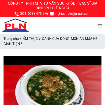
Skip
CÔNG TY TNHH MTV TƯ VẤN SỨC KHỎE –
BÁC SĨ GIA
ĐÌNH PHÚ LỄ NGHĨA
to
content
SĐT:
0983 473 576
nghiaphule@gmail.com
Trang chủ
»
ẨM THỰC
»
CANH CUA ĐỒNG: MÓN ĂN MÙA HÈ
GIẢN TIỆN !