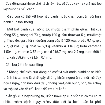
Cua đồng sau khi sơ chế, tách lấy riêu, sẽ được xay hay giã nát, lọc
lấy nước để nấu canh
Riêu cua có thể kết hợp nấu canh, hoặc chan cơm, ăn với bún,
bánh đúc thái mỏng.
Một bát canh cua mồng tơi, mướp thành phần gồm: Thịt cua
đồng 55 g, mồng tơi 70 g, mướp 100 g, dầu thực vật 5 g, muối một
g. Theo đó, giá trị dinh dưỡng cung cấp là 120 kcal; protid 9,1 g; lipid
7 g; glucid 5,1 g; chất xơ 2,3 g; vitamin A 116 µg; beta carotene
1.504 µg; vitamin C 58 mg; canxi 218,7 mg; sắt 2,7 mg; natri 668,4
mg; kali 558,9 mg và kẽm 0,4 mg.
Cần lưu ý khi ăn cua đồng
*
Không chế biến cua đồng đã chết vì axit amin histidine sẽ biến
thành histamine là chất gây dị ứng khiến người ăn bị nổi mề đay,
ngứa ngáy, nôn nao, đau đầu, chóng mặt, đau bụng, nôn, tiêu chảy
và một số vấn đề xấu khác đối với sức khỏe….
* Ăn gỏi cua hay nướng tái, uống nước ép cua sống vì có thể chứa
nhiều mầm bệnh nguy hiểm, đặc biệt là bệnh sán lá phổi