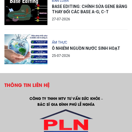
BÀN LUẬN
BASE EDITING: CHỈNH SỬA GENE BẰNG
THAY ĐỔI CÁC BASE A-G; C-T
27-07-2026
ẨM THỰC
Ô NHIỄM NGUỒN NƯỚC SINH HOẠT
25-07-2026
THÔNG TIN LIÊN HỆ
CÔNG TY TNHH MTV TƯ VẤN SỨC KHỎE –
BÁC SĨ GIA ĐÌNH PHÚ LỄ NGHĨA