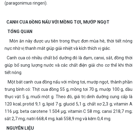
(paragonimus ringeri).
CANH CUA ĐỒNG NẤU VỚI MỒNG TƠI, MƯỚP NGỌT
TỔNG QUAN
Món ăn này được ưu tiên trong thực đơn mùa hè, thời tiết nóng
nực nhờ vị thanh mát giúp giải nhiệt và kích thích vị giác.
Canh cua có nhiều chất bổ dưỡng đó là đạm, canxi, sắt, đồng thời
giúp bổ sung lượng nước và các chất điện giải cho cơ thể khi thời
tiết nóng.
Một bát canh cua đồng nấu với mồng tơi, mướp ngọt, thành phần
trung bình có: Thịt cua đồng 55 g, mồng tơi 70 g, mướp 100 g, dầu
thực vật 5 g, muối một g. Theo đó, giá trị dinh dưỡng cung cấp là
120 kcal; protid 9,1 g; lipid 7 g; glucid 5,1 g; chất xơ 2,3 g; vitamin A
116 µg; beta carotene 1.504 µg; vitamin C 58 mg; canxi 218,7 mg;
sắt 2,7 mg; natri 668,4 mg; kali 558,9 mg và kẽm 0,4 mg.
NGUYÊN LIỆU