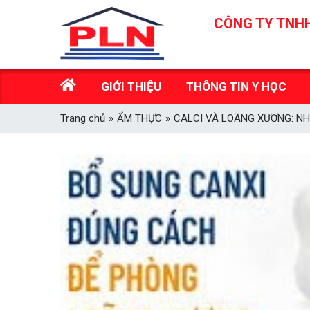
Skip
CÔNG TY TNHH
to
content
GIỚI THIỆU
THÔNG TIN Y HỌC
Trang chủ
»
ẨM THỰC
»
CALCI VÀ LOÃNG XƯƠNG: N