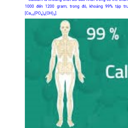
1000 đến 1200 gram; trong đó, khoảng 99% tập tru
[Ca₁₀(PO₄)₆(OH)₂].