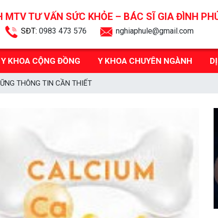
 MTV TƯ VẤN SỨC KHỎE –
BÁC SĨ GIA ĐÌNH PH
SĐT:
0983 473 576
nghiaphule@gmail.com
Y KHOA CỘNG ĐỒNG
Y KHOA CHUYÊN NGÀNH
D
HỮNG THÔNG TIN CẦN THIẾT