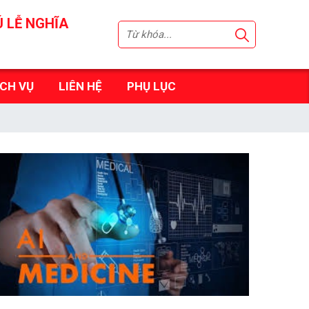
Ú LỄ NGHĨA
ỊCH VỤ
LIÊN HỆ
PHỤ LỤC