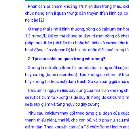
Phần còn lại, chiếm khoảng 1%, hiện diện trong máu, dịc
chức năng sinh lí quan trọng: dẫn truyền thần kinh cơ, co
nội bào [2].
Ở trạng thái sinh lí bình thường, nồng độ calcium ion hó
1.3 mmol/L. Để cơ thể chúng ta duy trì một nồng độ chặt
(hấp thu), thận (tái hấp thu hoặc bài tiết), và xương (dự 
hoạt động của vitamin D) là hai tác nhân điều hoà trung t
2. Tại sao calcium quan trọng với xương?
Xương là mô sống được tái tạo liên tục trong suốt cuộc đ
huỷ xương (bone resorption). Tạo xương do nhóm tế bào
hủy xương (osteoclast) đảm trách. Sự cân bằng giữa hai q
Calcium là nguyên liệu xây dựng của ma trận khoáng chất
sẽ rút calcium từ xương ra để duy trì nồng độ calcium bìn
sẽ bị suy giảm và tăng nguy cơ gãy xương.
Nhu cầu calcium thay đổi theo từng giai đoạn của cuộc 
thanh thiếu niên), thai kì, cho con bú, và ở phụ nữ sau m
giảm dần. Theo khuyến cáo của Tổ chức Bone Health and