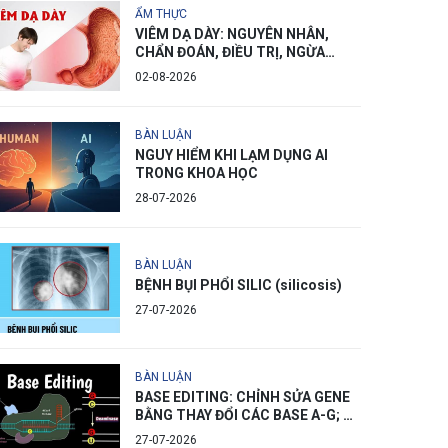
ẨM THỰC
VIÊM DẠ DÀY: NGUYÊN NHÂN,
CHẨN ĐOÁN, ĐIỀU TRỊ, NGỪA
PHÒNG
02-08-2026
BÀN LUẬN
NGUY HIỂM KHI LẠM DỤNG AI
TRONG KHOA HỌC
28-07-2026
BÀN LUẬN
BỆNH BỤI PHỔI SILIC (silicosis)
27-07-2026
BÀN LUẬN
BASE EDITING: CHỈNH SỬA GENE
BẰNG THAY ĐỔI CÁC BASE A-G; C-
T
27-07-2026