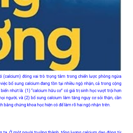
(calcium) đóng vai trò trọng tâm trong chiến lược phòng ngừa
việc bổ sung calcium đang tồn tại nhiều ngộ nhận, cả trong cộng
iến nhứt là: (1) “calcium hữu cơ” có giá trị sinh học vượt trội hơn
 mọi người; và (2) bổ sung calcium làm tăng nguy cơ sỏi thận, cần
ích bằng chứng khoa học hiện có để làm rõ hai ngộ nhận trên.
g ta. Ở một người trưởng thành, tổng lượng calcium dao động từ