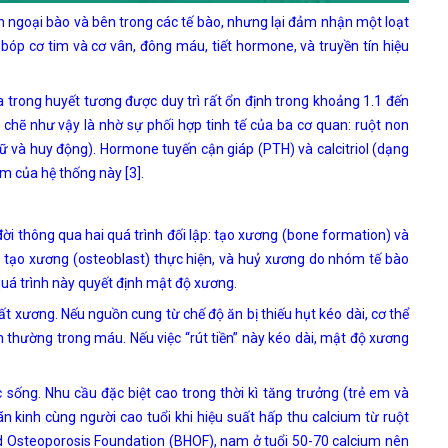
h ngoại bào và bên trong các tế bào, nhưng lại đảm nhận một loạt
 bóp cơ tim và cơ vân, đông máu, tiết hormone, và truyền tín hiệu
a trong huyết tương được duy trì rất ổn định trong khoảng 1.1 đến
 chẽ như vậy là nhờ sự phối hợp tinh tế của ba cơ quan: ruột non
trữ và huy động). Hormone tuyến cận giáp (PTH) và calcitriol (dạng
âm của hệ thống này [3].
ời thông qua hai quá trình đối lập: tạo xương (bone formation) và
 tạo xương (osteoblast) thực hiện, và huỷ xương do nhóm tế bào
uá trình này quyết định mật độ xương.
 xương. Nếu nguồn cung từ chế độ ăn bị thiếu hụt kéo dài, cơ thể
h thường trong máu. Nếu việc “rút tiền” này kéo dài, mật độ xương
sống. Nhu cầu đặc biệt cao trong thời kì tăng trưởng (trẻ em và
ãn kinh cùng người cao tuổi khi hiệu suất hấp thu calcium từ ruột
 Osteoporosis Foundation (BHOF), nam ở tuổi 50-70 calcium nên