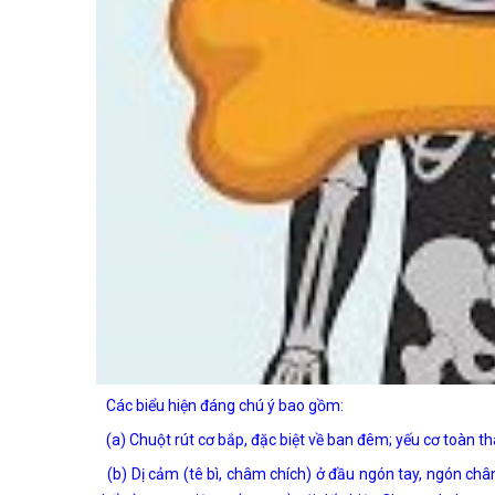
Các biểu hiện đáng chú ý bao gồm:
(a) Chuột rút cơ bắp, đặc biệt về ban đêm; yếu cơ toàn th
(b) Dị cảm (tê bì, châm chích) ở đầu ngón tay, ngón châ