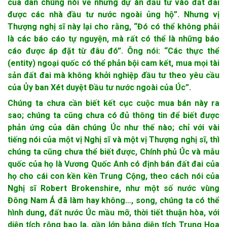
của dân chúng nói về những dự án đầu tư vào đất đai
được các nhà đầu tư nước ngoài ủng hộ”. Nhưng vị
Thượng nghị sĩ này lại cho rằng, “Đó có thể không phải
là các báo cáo tự nguyện, mà rất có thể là những báo
cáo được áp đặt từ đâu đó”. Ông nói: “Các thực thể
(entity) ngoại quốc có thể phản bội cam kết, mua mọi tài
sản đất đai mà không khởi nghiệp đầu tư theo yêu cầu
của Ủy ban Xét duyệt Đầu tư nước ngoài của Úc”.
Chúng ta chưa cần biết kết cục cuộc mua bán này ra
sao; chúng ta cũng chưa có đủ thông tin để biết được
phản ứng của dân chúng Úc như thế nào; chỉ với vài
tiếng nói của một vị Nghị sĩ và một vị Thượng nghị sĩ, thì
chúng ta cũng chưa thể biết được, Chính phủ Úc và mẫu
quốc của họ là Vương Quốc Anh có định bán đất đai của
họ cho cái con kền kền Trung Cộng, theo cách nói của
Nghị sĩ Robert Brokenshire, như một số nước vùng
Đông Nam Á đã làm hay không…, song, chúng ta có thể
hình dung, đất nước Úc mầu mỡ, thời tiết thuận hòa, với
diện tích rộng bao la, gần lớn bằng diện tích Trung Hoa