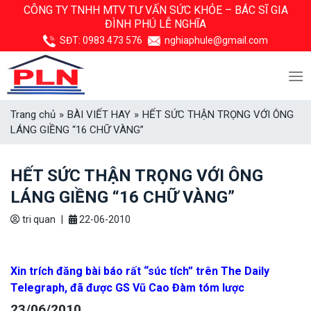
Skip
CÔNG TY TNHH MTV TƯ VẤN SỨC KHỎE –
BÁC SĨ GIA
ĐÌNH PHÚ LỄ NGHĨA
to
content
SĐT:
0983 473 576
nghiaphule@gmail.com
Trang chủ
»
BÀI VIẾT HAY
»
HẾT SỨC THẬN TRỌNG VỚI ÔNG
LÁNG GIỀNG “16 CHỮ VÀNG”
HẾT SỨC THẬN TRỌNG VỚI ÔNG
LÁNG GIỀNG “16 CHỮ VÀNG”
tri quan
|
22-06-2010
Xin trích đăng bài báo rất “súc tích” trên The Daily
Telegraph, đã được GS Vũ Cao Đàm tóm lược
23/06/2010