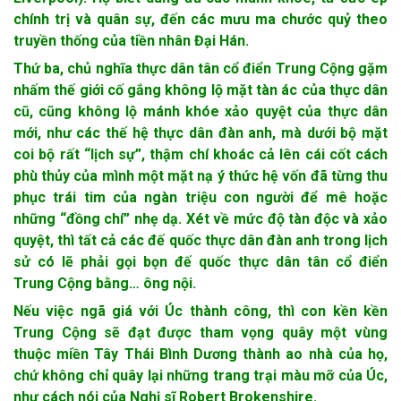
chính trị và quân sự, đến các mưu ma chước quỷ theo
truyền thống của tiền nhân Đại Hán.
Thứ ba, chủ nghĩa thực dân tân cổ điển Trung Cộng gặm
nhấm thế giới cố gắng không lộ mặt tàn ác của thực dân
cũ, cũng không lộ mánh khóe xảo quyệt của thực dân
mới, như các thế hệ thực dân đàn anh, mà dưới bộ mặt
coi bộ rất “lịch sự”, thậm chí khoác cả lên cái cốt cách
phù thủy của mình một mặt nạ ý thức hệ vốn đã từng thu
phục trái tim của ngàn triệu con người để mê hoặc
những “đồng chí” nhẹ dạ. Xét về mức độ tàn độc và xảo
quyệt, thì tất cả các đế quốc thực dân đàn anh trong lịch
sử có lẽ phải gọi bọn đế quốc thực dân tân cổ điển
Trung Cộng bằng… ông nội.
Nếu việc ngã giá với Úc thành công, thì con kền kền
Trung Cộng sẽ đạt được tham vọng quây một vùng
thuộc miền Tây Thái Bình Dương thành ao nhà của họ,
chứ không chỉ quây lại những trang trại màu mỡ của Úc,
như cách nói của Nghị sĩ Robert Brokenshire.