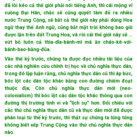
đã lôi kéo cả thế giới phải nói tiếng Anh, thì cái mộng vĩ
cuồng Đại Hán, chắc sẽ cũng quyết tâm đẻ ra nhiều
nước Trung Cộng, sẽ bắt cả thế giới này phải dùng Hoa
ngữ thay thế Anh ngữ, cũng bắt mặt trời không bao giờ
được lặn trên đất Trung Hoa, và rồi cái thế giới này sẽ …
vứt bỏ luôn cả thìa-dĩa-bánh-mì mà ăn cháo-kê-với-
bánh-bao-bằng-đũa.
Vào thế kỷ trước, chúng ta được đọc nhiều tài liệu của
các nhà nghiên cứu chính trị học về chủ nghĩa thực dân,
trong đó lập luận rằng, chủ nghĩa thực dân cũ thì áp bức,
bóc lột các dân tộc khác bằng con đường chiếm đoạt
thuộc địa; Còn chủ nghĩa thực dân mới (neo-
colonialism) thì bóc lột các dân tộc khác thông qua con
đường thị trường tinh vi và “lịch sự” hơn. Đối chiếu với
các thứ chủ nghĩa thực dân cũ và thực dân mới đã được
phân loại từ thế kỷ trước, thì thật sự chúng ta lúng túng
không biết xếp Trung Cộng vào thứ chủ nghĩa thực dân
nào.