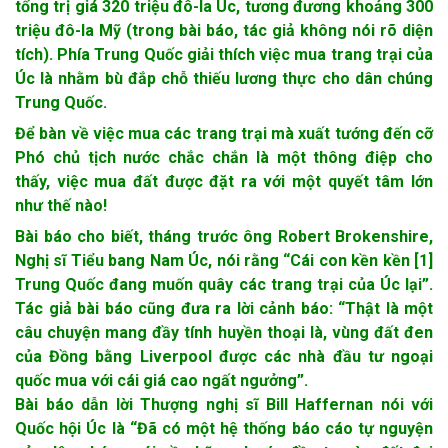
tổng trị giá 320 triệu đô-la Úc, tương đương khoảng 300
triệu đô-la Mỹ (trong bài báo, tác giả không nói rõ diện
tích). Phía Trung Quốc giải thích việc mua trang trại của
Úc là nhằm bù đắp chỗ thiếu lương thực cho dân chúng
Trung Quốc.
Để bàn về việc mua các trang trại mà xuất tướng đến cỡ
Phó chủ tịch nước chắc chắn là một thông điệp cho
thấy, việc mua đất được đặt ra với một quyết tâm lớn
như thế nào!
Bài báo cho biết, tháng trước ông Robert Brokenshire,
Nghị sĩ Tiểu bang Nam Úc, nói rằng “Cái con kền kền [1]
Trung Quốc đang muốn quây các trang trại của Úc lại”.
Tác giả bài báo cũng đưa ra lời cảnh báo: “Thật là một
câu chuyện mang đầy tính huyền thoại là, vùng đất đen
của Đồng bằng Liverpool được các nhà đầu tư ngoại
quốc mua với cái giá cao ngất ngưởng”.
Bài báo dẫn lời Thượng nghị sĩ Bill Haffernan nói với
Quốc hội Úc là “Đã có một hệ thống báo cáo tự nguyện