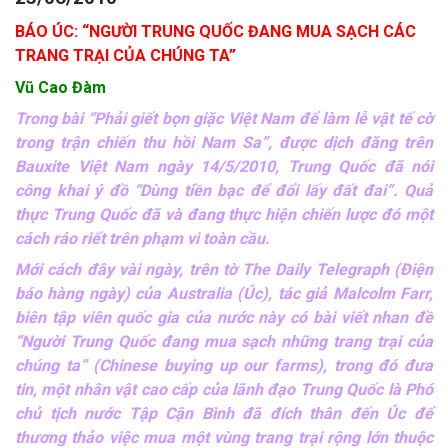
BÁO ÚC: “NGƯỜI TRUNG QUỐC ĐANG MUA SẠCH CÁC
TRANG TRẠI CỦA CHÚNG TA”
Vũ Cao Đàm
Trong bài “Phải giết bọn giặc Việt Nam để làm lễ vật tế cờ
trong trận chiến thu hồi Nam Sa”, được dịch đăng trên
Bauxite Việt Nam ngày 14/5/2010, Trung Quốc đã nói
công khai ý đồ “Dùng tiền bạc để đổi lấy đất đai”. Quả
thực Trung Quốc đã và đang thực hiện chiến lược đó một
cách ráo riết trên phạm vi toàn cầu.
Mới cách đây vài ngày, trên tờ The Daily Telegraph (Điện
báo hàng ngày) của Australia (Úc), tác giả Malcolm Farr,
biên tập viên quốc gia của nước này có bài viết nhan đề
“Người Trung Quốc đang mua sạch những trang trại của
chúng ta” (Chinese buying up our farms), trong đó đưa
tin, một nhân vật cao cấp của lãnh đạo Trung Quốc là Phó
chủ tịch nước Tập Cận Bình đã đích thân đến Úc để
thương thảo việc mua một vùng trang trại rộng lớn thuộc