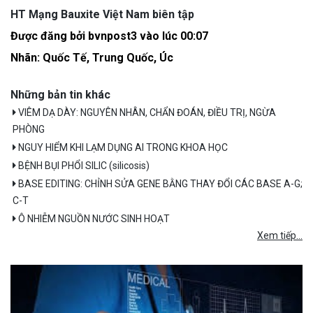
HT Mạng Bauxite Việt Nam biên tập
Được đăng bởi bvnpost3 vào lúc
00:07
Nhãn:
Quốc Tế
,
Trung Quốc
,
Úc
Những bản tin khác
VIÊM DẠ DÀY: NGUYÊN NHÂN, CHẨN ĐOÁN, ĐIỀU TRỊ, NGỪA
PHÒNG
NGUY HIỂM KHI LẠM DỤNG AI TRONG KHOA HỌC
BỆNH BỤI PHỔI SILIC (silicosis)
BASE EDITING: CHỈNH SỬA GENE BẰNG THAY ĐỔI CÁC BASE A-G;
C-T
Ô NHIỄM NGUỒN NƯỚC SINH HOẠT
Xem tiếp...