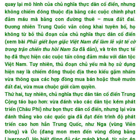
quay lại mô hình của chủ nghĩa thực dân cổ điển, nhưng
không chiếm đóng thuộc địa bằng các cuộc chinh phạt
đẫm máu mà bằng con đường thuê – mua đất đai.
Đương nhiên Trung Quốc vẫn công khai tuyên bố, họ
không từ bỏ thủ đoạn của chủ nghĩa thực dân cổ điển
(xem bài
Phải giết bọn giặc Việt Nam để làm lễ vật tế cờ
trong trận chiến thu hồi Nam Sa
đã dẫn), và trên thực tế
họ đã thực hiện các cuộc tấn công đẫm máu với dân tộc
Việt Nam. Tuy nhiên, thủ đoạn chủ yếu mà họ sử dụng
hiện nay là chiếm đóng thuộc địa theo kiểu gặm nhấm
vừa thông qua các hợp đồng mua bán hoặc thuê mướn
đất đai, vừa mua chuộc giới cầm quyền.
Thứ hai, tuy nhiên, chủ nghĩa thực dân tân cổ điển Trung
Cộng táo bạo hơn: vừa đánh vào các dân tộc kém phát
triển (Châu Phi) như bọn thực dân cổ điển, nhưng lại vừa
đánh thẳng vào các quốc gia đã đạt đến trình độ phát
triển cao hơn hẳn Trung Quốc, như Nga (vùng Viễn
Đông) và Úc (đang mon men đến vùng đồng bằng
Liverpool). Họ biết dùng đủ các mánh khoé, từ sức ép