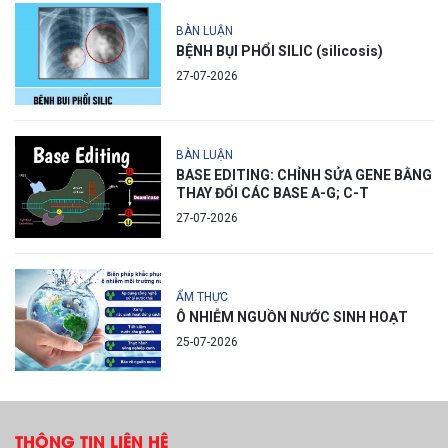
BÀN LUẬN
BỆNH BỤI PHỔI SILIC (silicosis)
27-07-2026
BÀN LUẬN
BASE EDITING: CHỈNH SỬA GENE BẰNG
THAY ĐỔI CÁC BASE A-G; C-T
27-07-2026
ẨM THỰC
Ô NHIỄM NGUỒN NƯỚC SINH HOẠT
25-07-2026
THÔNG TIN LIÊN HỆ