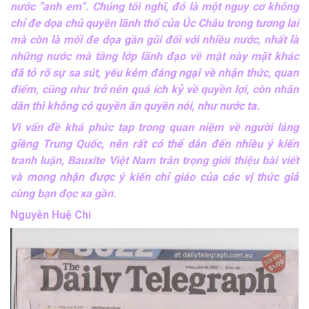
nước “anh em”. Chúng tôi nghĩ, đó là một nguy cơ không
chỉ đe dọa chủ quyền lãnh thổ của Úc Châu trong tương lai
mà còn là mối đe dọa gần gũi đối với nhiều nước, nhất là
những nước mà tầng lớp lãnh đạo về mặt này mặt khác
đã tỏ rõ sự sa sút, yếu kém đáng ngại về nhận thức, quan
điểm, cũng như trở nên quá ích kỷ về quyền lợi, còn nhân
dân thì không có quyền ăn quyền nói, như nước ta.
Vì vấn đề khá phức tạp trong quan niệm về người láng
giềng Trung Quốc, nên rất có thể dẫn đến nhiều ý kiến
tranh luận, Bauxite Việt Nam trân trọng giới thiệu bài viết
và mong nhận được ý kiến chỉ giáo của các vị thức giả
cùng bạn đọc xa gần.
Nguyễn Huệ Chi