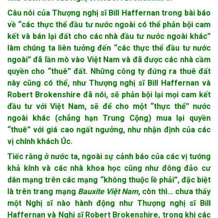
Câu nói của Thượng nghị sĩ Bill Haffernan trong bài báo
về “các thực thể đầu tư nước ngoài có thể phản bội cam
kết và bán lại đất cho các nhà đầu tư nước ngoài khác”
làm chúng ta liên tưởng đến “các thực thể đầu tư nước
ngoài” đã lần mò vào Việt Nam và đã được các nhà cầm
quyền cho “thuê” đất. Những công ty đứng ra thuê đất
này cũng có thể, như Thượng nghị sĩ Bill Haffernan và
Robert Brokenshire đã nói, sẽ phản bội lại mọi cam kết
đầu tư với Việt Nam, sẽ để cho một “thực thể” nước
ngoài khác (chẳng hạn Trung Cộng) mua lại quyền
“thuê” với giá cao ngất ngưởng, như nhận định của các
vị chính khách Úc.
Tiếc rằng ở nước ta, ngoài sự cảnh báo của các vị tướng
khả kính và các nhà khoa học cũng như đông đảo cư
dân mạng trên các mạng “không thuộc lề phải”, đặc biệt
là trên trang mạng
Bauxite Việt Nam
, còn thì… chưa thấy
một Nghị sĩ nào hành động như Thượng nghị sĩ Bill
Haffernan và Nghị sĩ Robert Brokenshire, trong khi các