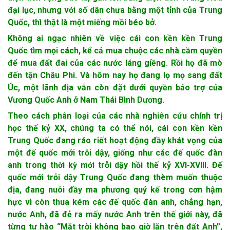
đại lục, nhưng với số dân chưa bằng một tỉnh của Trung
Quốc, thì thật là một miếng mồi béo bở.
Không ai ngạc nhiên về việc cái con kền kền Trung
Quốc tìm mọi cách, kể cả mua chuộc các nhà cầm quyền
để mua đất đai của các nước láng giềng. Rồi họ đã mò
đến tận Châu Phi. Và hôm nay họ đang lọ mọ sang đất
Úc, một lãnh địa vẫn còn đặt dưới quyền bảo trợ của
Vương Quốc Anh ở Nam Thái Bình Dương.
Theo cách phân loại của các nhà nghiên cứu chính trị
học thế kỷ XX, chúng ta có thể nói, cái con kền kền
Trung Quốc đang ráo riết hoạt động đầy khát vọng của
một đế quốc mới trỗi dậy, giống như các đế quốc đàn
anh trong thời kỳ mới trỗi dậy hồi thế kỷ XVI-XVIII. Đế
quốc mới trỗi dậy Trung Quốc đang thèm muốn thuộc
địa, đang nuôi đầy ma phương quỷ kế trong cơn hậm
hực vì còn thua kém các đế quốc đàn anh, chẳng hạn,
nước Anh, đã đẻ ra mấy nước Anh trên thế giới này, đã
từng tự hào “Mặt trời không bao giờ lặn trên đất Anh”,