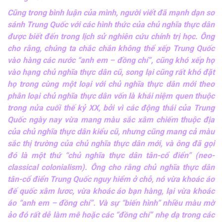
Cũng trong bình luận của mình, người viết đã mạnh dạn so
sánh Trung Quốc với các hình thức của chủ nghĩa thực dân
được biết đến trong lịch sử nghiên cứu chính trị học. Ông
cho rằng, chúng ta chắc chắn không thể xếp Trung Quốc
vào hàng các nước “anh em – đồng chí”, cũng khó xếp họ
vào hạng chủ nghĩa thực dân cũ, song lại cũng rất khó đặt
họ trong cùng một loại với chủ nghĩa thực dân mới theo
phân loại chủ nghĩa thực dân vốn là khái niệm quen thuộc
trong nửa cuối thế kỷ XX, bởi vì các động thái của Trung
Quốc ngày nay vừa mang màu sắc xâm chiếm thuộc địa
của chủ nghĩa thực dân kiểu cũ, nhưng cũng mang cả màu
sắc thị trường của chủ nghĩa thực dân mới, và ông đã gọi
đó là một thứ “chủ nghĩa thực dân tân-cổ điển” (neo-
classical colonialism). Ông cho rằng chủ nghĩa thực dân
tân-cổ điển Trung Quốc nguy hiểm ở chỗ, nó vừa khoác áo
đế quốc xâm lươc, vừa khoác áo bạn hàng, lại vừa khoác
áo “anh em – đồng chí”. Và sự “biến hình” nhiều màu mờ
ảo đó rất dễ làm mê hoặc các “đồng chí” nhẹ dạ trong các