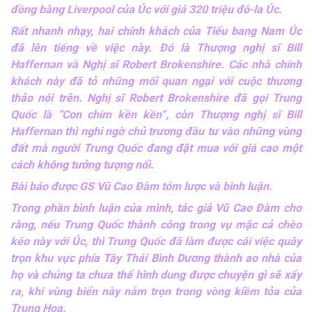
đồng bằng Liverpool của Úc với giá 320 triệu đô-la Úc.
Rất nhanh nhạy, hai chính khách của Tiểu bang Nam Úc
đã lên tiếng về việc này. Đó là Thượng nghị sĩ Bill
Haffernan và Nghị sĩ Robert Brokenshire. Các nhà chính
khách này đã tỏ những mối quan ngại với cuộc thương
thảo nói trên. Nghị sĩ Robert Brokenshire đã gọi Trung
Quốc là “Con chim kền kền”, còn Thượng nghị sĩ Bill
Haffernan thì nghi ngờ chủ trương đầu tư vào những vùng
đất mà người Trung Quốc đang đặt mua với giá cao một
cách không tưởng tượng nổi.
Bài báo được GS Vũ Cao Đàm tóm lược và bình luận.
Trong phần bình luận của mình, tác giả Vũ Cao Đàm cho
rằng, nếu Trung Quốc thành công trong vụ mặc cả chèo
kéo này với Úc, thì Trung Quốc đã làm được cái việc quây
trọn khu vực phía Tây Thái Bình Dương thành ao nhà của
họ và chúng ta chưa thể hình dung được chuyện gì sẽ xẩy
ra, khi vùng biển này nằm trọn trong vòng kiềm tỏa của
Trung Hoa.