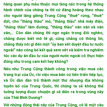
hàng quan phụ mẫu thuộc mọi tầng nấc trong hệ thống
hành chính của chúng ta thì cứ đàng hoàng theo nhau
cho người láng giềng Trung Cộng “thuê” rừng, “thuê”
đất, cho “thắng thầu” mỏ, “thắng thầu” nhà máy điện,
“thắng thầu” làm đường, “thắng thầu” vân vân và vân
vân,… Còn dân chúng thì ngơ ngác trong đói nghèo,
chẳng được biết mô tê gì, cũng chẳng có thông tin,
chẳng thấy nói gì đến một “ủy ban xét duyệt đầu tư nước
ngoài” nào công bố kết quả xem xét và kiểm tra nghiêm
túc các dự án đầu tư của người nước ngoài có thực hiện
đúng như trong cam kết hay không?
Nếu như Trung Cộng thành công trong việc mua các
trang trại của Úc, rồi việc mua bán cứ tiến triển tiếp tục,
và Úc dần dần trở thành một thứ nhượng địa không
tuyên bố của Trung Quốc, thì chúng ta sẽ không thể
tưởng tượng được chuyện gì sẽ diễn ra trong vùng này
của Thái Bình Dương?
Với những động thái này của Trung Cộng, có lẽ một câu