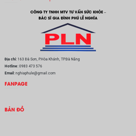
CÔNG TY TNHH MTV TƯ VẤN SỨC KHỎE –
BÁC SĨ GIA ĐÌNH PHÚ LỄ NGHĨA
Địa chỉ:
163 Đà Sơn, P.Hòa Khánh, TP.Đà Nẵng
Hotline:
0983 473 576
Email:
nghiaphule@gmail.com
FANPAGE
BẢN ĐỒ