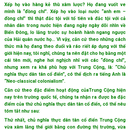
Xếp họ vào hàng kẻ thù xâm lược? Họ đang vuốt ve
mình là “đồng chí”. Xếp họ vào loại nước “anh em –
đồng chí” thì thật đắc tội với tổ tiên và đắc tội với cả
nhân dân trong nước hiện đang ngày ngày dõi nhìn về
Biển Đông, lo lắng trước sự hoành hành ngang ngược
của Hải quân nước họ… Vì vậy, căn cứ theo những cách
thức mà họ đang theo đuổi và ráo riết áp dụng với thế
giới hiện nay, tôi nghĩ, chúng ta nên đặt cho họ bằng một
cái tên mới, nghe hơi nghịch nhĩ với các “đồng chí”,
nhưng xem ra khá phù hợp với Trung Cộng, là: “Chủ
nghĩa thực dân tân cổ điển”, có thể dịch ra tiếng Anh là
“Neo-classical colonialism”.
Căn cứ theo đặc điểm hoạt động củaTrung Cộng hiện
nay trên trường quốc tế, chúng ta nhận ra được ba đặc
điểm của thứ chủ nghĩa thực dân tân cổ điển, có thể nêu
tóm tắt như sau:
Thứ nhất, chủ nghĩa thực dân tân cổ điển Trung Cộng
vừa xâm lăng thế giới bằng con đường thị trường, vừa