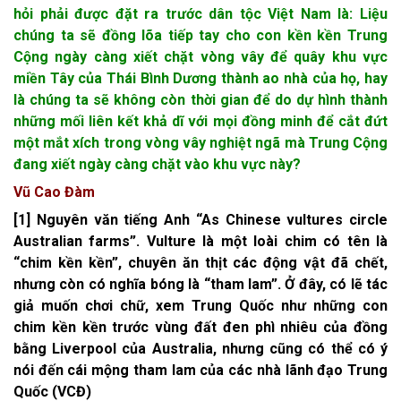
hỏi phải được đặt ra trước dân tộc Việt Nam là: Liệu
chúng ta sẽ đồng lõa tiếp tay cho con kền kền Trung
Cộng ngày càng xiết chặt vòng vây để quây khu vực
miền Tây của Thái Bình Dương thành ao nhà của họ, hay
là chúng ta sẽ không còn thời gian để do dự hình thành
những mối liên kết khả dĩ với mọi đồng minh để cắt đứt
một mắt xích trong vòng vây nghiệt ngã mà Trung Cộng
đang xiết ngày càng chặt vào khu vực này?
Vũ Cao Đàm
[
1] Nguyên văn tiếng Anh “As Chinese vultures circle
Australian farms”. Vulture là một loài chim có tên là
“chim kền kền”, chuyên ăn thịt các động vật đã chết,
nhưng còn có nghĩa bóng là “tham lam”. Ở đây, có lẽ tác
giả muốn chơi chữ, xem Trung Quốc như những con
chim kền kền trước vùng đất đen phì nhiêu của đồng
bằng Liverpool của Australia, nhưng cũng có thể có ý
nói đến cái mộng tham lam của các nhà lãnh đạo Trung
Quốc (VCĐ)