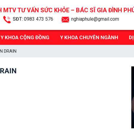
 MTV TƯ VẤN SỨC KHỎE –
BÁC SĨ GIA ĐÌNH PH
SĐT:
0983 473 576
nghiaphule@gmail.com
Y KHOA CỘNG ĐỒNG
Y KHOA CHUYÊN NGÀNH
D
N DRAIN
DRAIN