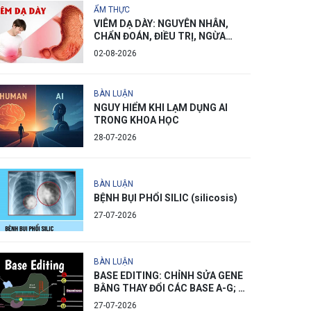
ẨM THỰC
VIÊM DẠ DÀY: NGUYÊN NHÂN,
CHẨN ĐOÁN, ĐIỀU TRỊ, NGỪA
PHÒNG
02-08-2026
BÀN LUẬN
NGUY HIỂM KHI LẠM DỤNG AI
TRONG KHOA HỌC
28-07-2026
BÀN LUẬN
BỆNH BỤI PHỔI SILIC (silicosis)
27-07-2026
BÀN LUẬN
BASE EDITING: CHỈNH SỬA GENE
BẰNG THAY ĐỔI CÁC BASE A-G; C-
T
27-07-2026