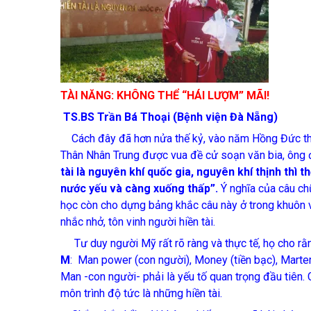
TÀI NĂNG: KHÔNG THỂ “HÁI LƯỢM” MÃI!
TS.BS Trần Bá Thoại (Bệnh viện Đà Nẵng)
Cách đây đã hơn nửa thế kỷ, vào năm Hồng Đức thứ
Thân Nhân Trung được vua đề cử soạn văn bia, ông đ
tài là nguyên khí quốc gia, nguyên khí thịnh thì 
nước yếu và càng xuống thấp”.
Ý nghĩa của câu chữ
học còn cho dựng bảng khắc câu này ở trong khuôn v
nhắc nhở, tôn vinh người hiền tài.
Tư duy người Mỹ rất rõ ràng và thực tế, họ cho rằn
M
: Man power (con người), Money (tiền bạc), Marter
Man -con người- phải là yếu tố quan trọng đầu tiên. 
môn trình độ tức là những hiền tài.