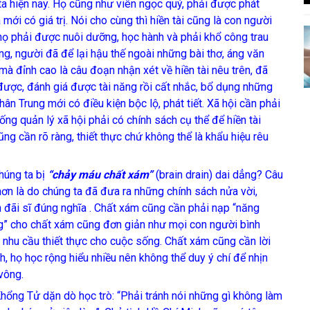
a hiện nay. Họ cũng như viên ngọc quý, phải được phát
 mới có giá trị. Nói cho cùng thì hiền tài cũng là con người
họ phải được nuôi dưỡng, học hành và phải khổ công trau
ng, người đã để lại hậu thế ngoài những bài thơ, áng văn
mà đỉnh cao là câu đoạn nhận xét về hiền tài nêu trên, đã
ược, đánh giá được tài năng rồi cất nhắc, bổ dụng những
hân Trung mới có điều kiện bộc lộ, phát tiết. Xã hội cần phải
ống quản lý xã hội phải có chính sách cụ thể để hiền tài
ũng cần rõ ràng, thiết thực chứ không thể là khẩu hiệu rêu
húng ta bị
“chảy máu chất xám”
(brain drain)
dai dẳng? Câu
 hơn là do chúng ta đã đưa ra những chính sách nửa vời,
ền đãi sĩ đúng nghĩa . Chất xám cũng cần phải nạp “năng
ng” cho chất xám cũng đơn giản như mọi con người bình
g nhu cầu thiết thực cho cuộc sống. Chất xám cũng cần lời
h, họ học rộng hiểu nhiều nên không thể duy ý chí để nhịn
vông.
g Tử dặn dò học trò: “Phải tránh nói những gì không làm