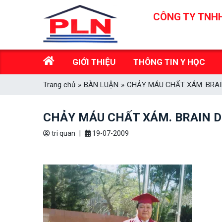
Skip
CÔNG TY TNHH
to
content
GIỚI THIỆU
THÔNG TIN Y HỌC
Trang chủ
»
BÀN LUẬN
»
CHẢY MÁU CHẤT XÁM. BRAI
CHẢY MÁU CHẤT XÁM. BRAIN 
tri quan
|
19-07-2009