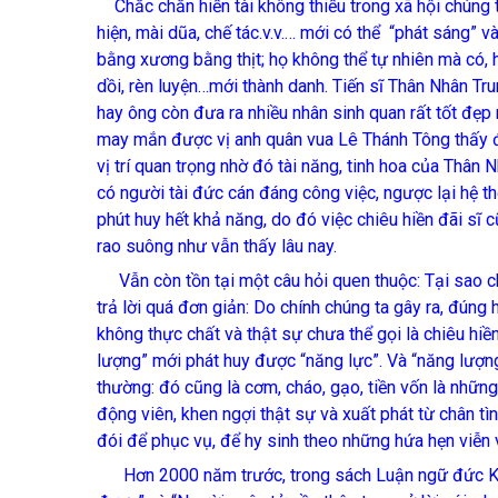
Chắc chắn hiền tài không thiếu trong xã hội chúng t
hiện, mài dũa, chế tác.v.v.… mới có thể “phát sáng” và
bằng xương bằng thịt; họ không thể tự nhiên mà có, 
dồi, rèn luyện…mới thành danh. Tiến sĩ Thân Nhân Tru
hay ông còn đưa ra nhiều nhân sinh quan rất tốt đẹp 
may mắn được vị anh quân vua Lê Thánh Tông thấy đ
vị trí quan trọng nhờ đó tài năng, tinh hoa của Thân N
có người tài đức cán đáng công việc, ngược lại hệ th
phút huy hết khả năng, do đó việc chiêu hiền đãi sĩ c
rao suông như vẫn thấy lâu nay.
Vẫn còn tồn tại một câu hỏi quen thuộc: Tại sao c
trả lời quá đơn giản: Do chính chúng ta gây ra, đúng
không thực chất và thật sự chưa thể gọi là chiêu hi
lượng” mới phát huy được “năng lực”. Và “năng lượ
thường: đó cũng là cơm, cháo, gạo, tiền vốn là nhữn
động viên, khen ngợi thật sự và xuất phát từ chân tìn
đói để phục vụ, để hy sinh theo những hứa hẹn viễn 
Hơn 2000 năm trước, trong sách Luận ngữ đức Khổn