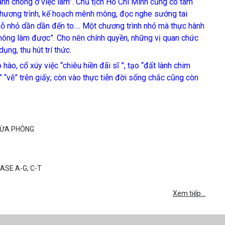
hanh chóng ở việc làm”. Chủ tịch Hồ Chí Minh cũng có tâm
chương trình, kế hoạch mênh mông, đọc nghe sướng tai
hỗ nhỏ dần dần đến to…. Một chương trình nhỏ mà thực hành
không làm được”. Cho nên chính quyền, những vị quan chức
ng, thu hút trí thức.
o, cổ xúy việc “chiêu hiền đãi sĩ ”, tạo “đất lành chim
 “vẽ” trên giấy; còn vào thực tiễn đời sống chắc cũng còn
NGỪA PHÒNG
ASE A-G; C-T
Xem tiếp...