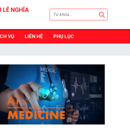
Ú LỄ NGHĨA
ỊCH VỤ
LIÊN HỆ
PHỤ LỤC