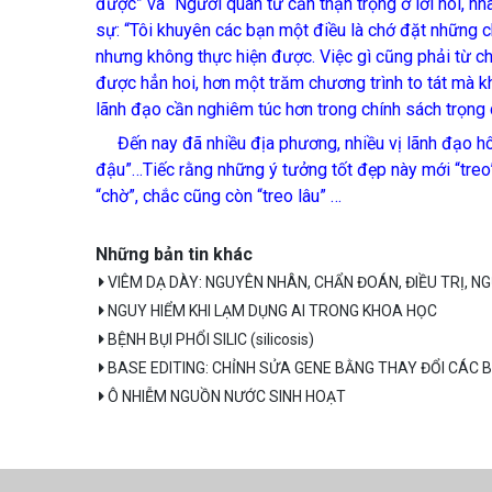
được” và “Người quân tử cần thận trọng ở lời nói, n
sự: “Tôi khuyên các bạn một điều là chớ đặt những 
nhưng không thực hiện được. Việc gì cũng phải từ c
được hẳn hoi, hơn một trăm chương trình to tát mà 
lãnh đạo cần nghiêm túc hơn trong chính sách trọng dụ
Đến nay đã nhiều địa phương, nhiều vị lãnh đạo hô hà
đậu”…Tiếc rằng những ý tưởng tốt đẹp này mới “treo”
“chờ”, chắc cũng còn “treo lâu” …
Những bản tin khác
VIÊM DẠ DÀY: NGUYÊN NHÂN, CHẨN ĐOÁN, ĐIỀU TRỊ, 
NGUY HIỂM KHI LẠM DỤNG AI TRONG KHOA HỌC
BỆNH BỤI PHỔI SILIC (silicosis)
BASE EDITING: CHỈNH SỬA GENE BẰNG THAY ĐỔI CÁC B
Ô NHIỄM NGUỒN NƯỚC SINH HOẠT