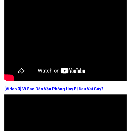
[Video 3] Vì Sao Dân Văn Phòng Hay Bị Đau Vai Gáy?