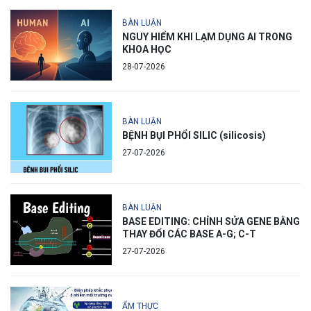
BÀN LUẬN
NGUY HIỂM KHI LẠM DỤNG AI TRONG
KHOA HỌC
28-07-2026
BÀN LUẬN
BỆNH BỤI PHỔI SILIC (silicosis)
27-07-2026
BÀN LUẬN
BASE EDITING: CHỈNH SỬA GENE BẰNG
THAY ĐỔI CÁC BASE A-G; C-T
27-07-2026
ẨM THỰC