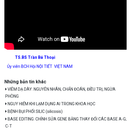
TS.BS Trần Bá Thoại
Ủy viên BCH Hội NỘI TIẾT VIỆT NAM
Những bản tin khác
VIÊM DẠ DÀY: NGUYÊN NHÂN, CHẨN ĐOÁN, ĐIỀU TRỊ, NGỪA
PHÒNG
NGUY HIỂM KHI LẠM DỤNG AI TRONG KHOA HỌC
BỆNH BỤI PHỔI SILIC (silicosis)
BASE EDITING: CHỈNH SỬA GENE BẰNG THAY ĐỔI CÁC BASE A-G;
C-T