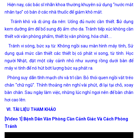
Hiện nay, các bác sĩ nhãn khoa thường khuyên sử dụng “nước mắt
nhân tạo” có bán ở các nhà thuốc để giảm khô mắt.
Tránh khô và dị ứng da nên: Uống đủ nước cần thiết.
S
ử dụng
kem dưỡng ẩm để bổ sung độ ẩm cho da. Tránh tiếp xúc không cần
thiết với văn phòng phẩm, thiết bị văn phòng, hóa chất….
Tránh vi sóng, bức xạ từ: Không ngồi sau màn hình máy tính, Sử
dụng quá mức cần thiết các thiết bị có phát vi song, từ tính. Học
người Nhật, đặt một cây cảnh nhỏ như xương rồng dưới bàn để
máy vi tính để nó hút bớt lượng bức xạ phát ra.
Phòng suy dãn tĩnh mạch chi và trĩ cần: Bỏ thói quen ngồi vắt tréo
chân “chữ ngũ”. Thỉnh thoảng nên nghỉ vài phút, đi lại tại chỗ, xoay
bàn chân. Sau ngày làm việc, những lúc nghỉ ngơi nên để bàn chân
hơi cao lên.
VI. TÀI LIỆU THAM KHẢO
[Video 1] Bệnh Dân Văn Phòng Cần Cảnh Giác Và Cách Phòng
Tránh