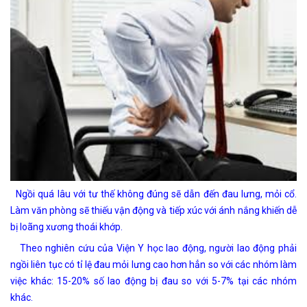
Ngồi quá lâu với tư thế không đúng sẽ dẫn đến đau lưng, mỏi cổ.
Làm văn phòng sẽ thiếu vận động và tiếp xúc với ánh nắng khiến dễ
bị loãng xương thoái khớp.
Theo nghiên cứu của Viện Y học lao động, người lao động phải
ngồi liên tục có tỉ lệ đau mỏi lưng cao hơn hẳn so với các nhóm làm
việc khác: 15-20% số lao động bị đau so với 5-7% tại các nhóm
khác.