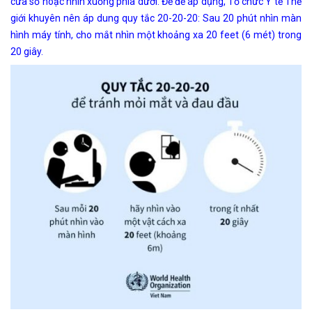
cửa sổ hoặc nhìn xuống phía dưới. Để đẽ áp dụng, Tổ chức Y tế Thế
giới khuyên nên áp dung quy tắc 20-20-20: Sau 20 phút nhìn màn
hình máy tính, cho mắt nhìn một khoảng xa 20 feet (6 mét) trong
20 giây.