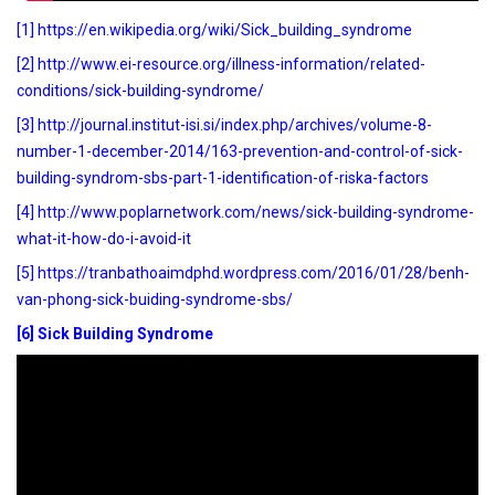
[1]
https://en.wikipedia.org/wiki/Sick_building_syndrome
[2]
http://www.ei-resource.org/illness-information/related-
conditions/sick-building-syndrome/
[3]
http://journal.institut-isi.si/index.php/archives/volume-8-
number-1-december-2014/163-prevention-and-control-of-sick-
building-syndrom-sbs-part-1-identification-of-riska-factors
[4]
http://www.poplarnetwork.com/news/sick-building-syndrome-
what-it-how-do-i-avoid-it
[5] https://tranbathoaimdphd.wordpress.com/2016/01/28/benh-
van-phong-sick-buiding-syndrome-sbs/
[6] Sick Building Syndrome