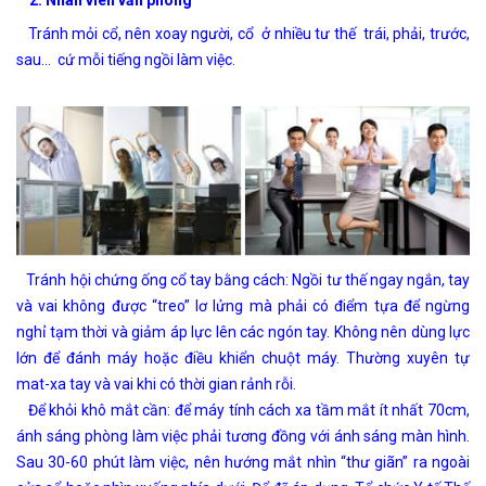
Tránh mỏi cổ, nên xoay người, cổ ở nhiều tư thế trái, phải, trước,
sau… cứ mỗi tiếng ngồi làm việc.
Tránh hội chứng ống cổ tay bằng cách: Ngồi tư thế ngay ngắn, tay
và vai không được “treo” lơ lửng mà phải có điểm tựa để ngừng
nghỉ tạm thời và giảm áp lực lên các ngón tay. Không nên dùng lực
lớn để đánh máy hoặc điều khiển chuột máy. Thường xuyên tự
mat-xa tay và vai khi có thời gian rảnh rỗi.
Để khỏi khô mắt cần: để máy tính cách xa tầm mắt ít nhất 70cm,
ánh sáng phòng làm việc phải tương đồng với ánh sáng màn hình.
Sau 30-60 phút làm việc, nên hướng mắt nhìn “thư giãn” ra ngoài