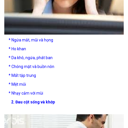
* Ngứa mắt, mũi và họng
* Ho khan
* Da khô, ngứa, phát ban
* Chóng mặt và buồn nôn
* Mất tập trung
* Mệt mỏi
* Nhạy cảm với mùi
2. Đau cột sống và khớp