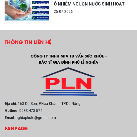
Ô NHIỄM NGUỒN NƯỚC SINH HOẠT
25-07-2026
THÔNG TIN LIÊN HỆ
CÔNG TY TNHH MTV TƯ VẤN SỨC KHỎE –
BÁC SĨ GIA ĐÌNH PHÚ LỄ NGHĨA
Địa chỉ:
163 Đà Sơn, P.Hòa Khánh, TP.Đà Nẵng
Hotline:
0983 473 576
Email:
nghiaphule@gmail.com
FANPAGE