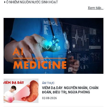
Ô NHIỄM NGUỒN NƯỚC SINH HOẠT
Xem tiếp...
ẨM THỰC
VIÊM DẠ DÀY: NGUYÊN NHÂN, CHẨN
ĐOÁN, ĐIỀU TRỊ, NGỪA PHÒNG
02-08-2026