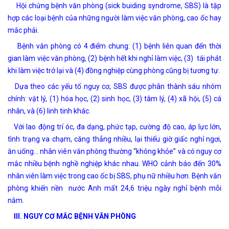
Hội chứng bệnh văn phòng (sick buiding syndrome, SBS) là tập
hợp các loại bệnh của những người làm việc văn phòng, cao ốc hay
mắc phải.
Bệnh văn phòng có 4 điểm chung: (1) bệnh liên quan đến thời
gian làm việc văn phòng, (2) bệnh hết khi nghỉ làm việc, (3) tái phát
khi làm việc trở lại và (4) đồng nghiệp cùng phòng cũng bị tương tự.
Dựa theo các yếu tố nguy cơ, SBS được phân thành sáu nhóm
chính: vật lý, (1) hóa học, (2) sinh học, (3) tâm lý, (4) xã hội, (5) cá
nhân, và (6) linh tinh khác.
Với lao động trí óc, đa dạng, phức tạp, cường độ cao, áp lực lớn,
tình trạng va chạm, căng thẳng nhiều, lại thiếu giờ giấc nghỉ ngơi,
ăn uống… nhân viên văn phòng thường “không khỏe” và có nguy cơ
mắc nhiều bệnh nghề nghiệp khác nhau. WHO cảnh báo đến 30%
nhân viên làm việc trong cao ốc bị SBS, phụ nữ nhiều hơn. Bệnh văn
phòng khiến nền nước Anh mất 24,6 triệu ngày nghỉ bệnh mỗi
năm.
III.
NGUY CƠ MẮC BỆNH VĂN PHÒNG