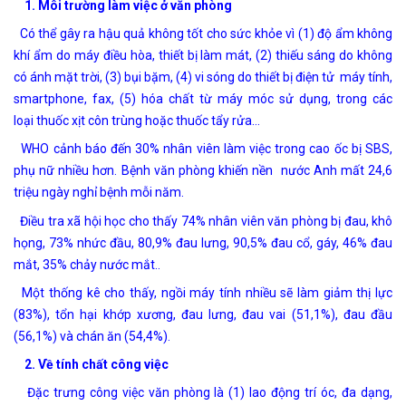
1. Môi trường làm việc ở văn phòng
Có thể gây ra hậu quả không tốt cho
sức khỏe
vì (1) độ ẩm không
khí ẩm do
máy điều hòa
, thiết bị làm mát, (2) thiếu sáng do không
có ánh mặt trời, (3)
bụi
bặm, (4) vi sóng do thiết bị điện tử máy tính,
smartphone, fax, (5)
hóa chất
từ
máy móc
sử dụng, trong các
loại
thuốc
xịt
côn trùng
hoặc thuốc tẩy rửa…
WHO cảnh báo đến 30% nhân viên làm việc trong cao ốc bị SBS,
phụ nữ nhiều hơn. Bệnh văn phòng khiến nền nước Anh mất 24,6
triệu ngày nghỉ bệnh mỗi năm.
Điều tra xã hội học cho thấy 74% nhân viên văn phòng bị
đau
, khô
họng, 73%
nhức đầu
, 80,9% đau lưng, 90,5% đau cổ, gáy, 46% đau
mắt, 35% chảy
nước mắt
..
Một thống kê cho thấy, ngồi máy tính nhiều sẽ làm giảm thị lực
(83%), tổn hại khớp xương, đau lưng, đau vai (51,1%), đau đầu
(56,1%) và chán ăn (54,4%).
2. Về tính chất công việc
Đặc trưng công việc văn phòng là (1) lao động trí óc, đa dạng,