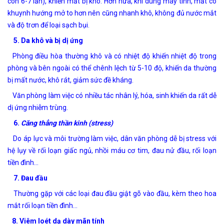
còn 6-7 lần), khiến mắt bị khô. Hơn nữa, khi dùng máy tính, mắt có
khuynh hướng mở to hơn nên cũng nhanh khô, không đủ nước mắt
và độ trơn để loại sạch bụi.
5. Da khô và bị dị ứng
Phòng điều hòa thường khô và có nhiệt độ khiến nhiệt độ trong
phòng và bên ngoài có thể chênh lệch từ 5-10 độ, khiến da thường
bị mất nước, khô rát, giảm sức đề kháng.
Văn phòng làm việc có nhiều tác nhân lý, hóa, sinh khiến da rất dễ
dị ứng nhiễm trùng.
6.
Căng thẳng thần kinh (stress)
Do áp lực và môi trường làm việc, dân văn phòng dễ bị stress với
hệ lụy về rối loạn giấc ngủ, nhồi máu cơ tim, đau nử đầu, rối loạn
tiền đình…
7. Đau đầu
Thường gặp với các loại đau đầu giật gõ vào đầu, kèm theo hoa
mắt rối loạn tiền đình…
8. Viêm loét dạ dày mãn tính