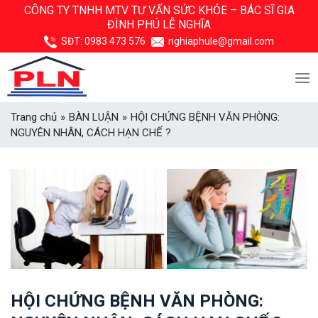
Skip
CÔNG TY TNHH MTV TƯ VẤN SỨC KHỎE –
BÁC SĨ GIA
ĐÌNH PHÚ LỄ NGHĨA
to
content
SĐT:
0983 473 576
nghiaphule@gmail.com
Trang chủ
»
BÀN LUẬN
»
HỘI CHỨNG BỆNH VĂN PHÒNG:
NGUYÊN NHÂN, CÁCH HẠN CHẾ ?
HỘI CHỨNG BỆNH VĂN PHÒNG: