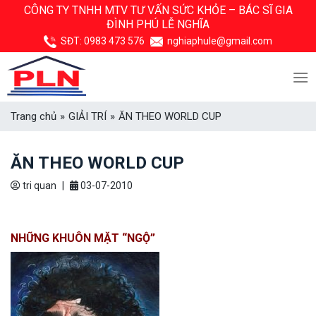
Skip
CÔNG TY TNHH MTV TƯ VẤN SỨC KHỎE –
BÁC SĨ GIA
ĐÌNH PHÚ LỄ NGHĨA
to
content
SĐT:
0983 473 576
nghiaphule@gmail.com
Trang chủ
»
GIẢI TRÍ
»
ĂN THEO WORLD CUP
ĂN THEO WORLD CUP
tri quan
|
03-07-2010
NHỮNG KHUÔN MẶT “NGỘ”