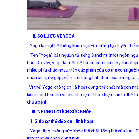
II. SƠ LƯỢC VỀ YOGA
Yoga là một hệ thống khoa học về những tập luyện thể ch
Tên “Yoga” bắt nguồn từ tiếng Sanskrit (một ngôn ngữ cổ 
hồn. Do vậy, yoga là một hệ thống của nhiều kỹ thuật gi
nhiều phía khác nhau trên các phần của cơ thể con người g
quân bình, nó góp phần cân bằng tinh thần của chúng ta, g
Vì thế, Yoga không chỉ là hoạt động thể chất mà còn mang
kiểm soát hơi thở và chánh niệm. Thực hiện các tư thế tro
chữa bệnh.
III. NHỮNG LỢI ÍCH SỨC KHỎE
1. Giúp cơ thể dẻo dai, linh hoạt
Yoga tăng cường sức khỏe thể chất tổng thể của bạn. Các 
linh hoạt và năng động hơn.