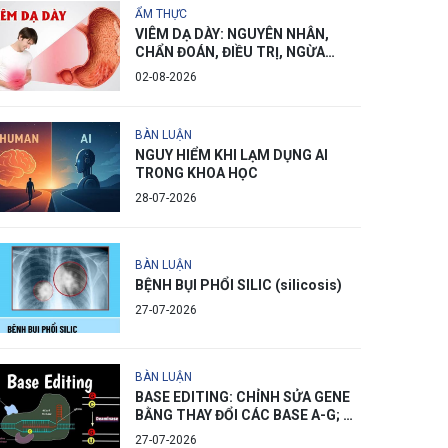
ẨM THỰC
VIÊM DẠ DÀY: NGUYÊN NHÂN,
CHẨN ĐOÁN, ĐIỀU TRỊ, NGỪA
PHÒNG
02-08-2026
BÀN LUẬN
NGUY HIỂM KHI LẠM DỤNG AI
TRONG KHOA HỌC
28-07-2026
BÀN LUẬN
BỆNH BỤI PHỔI SILIC (silicosis)
27-07-2026
BÀN LUẬN
BASE EDITING: CHỈNH SỬA GENE
BẰNG THAY ĐỔI CÁC BASE A-G; C-
T
27-07-2026