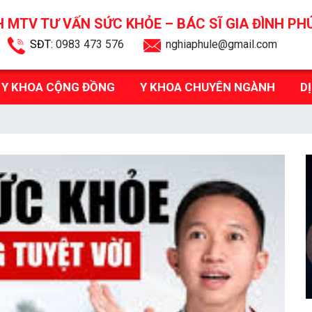
 MTV TƯ VẤN SỨC KHỎE –
BÁC SĨ GIA ĐÌNH PH
SĐT:
0983 473 576
nghiaphule@gmail.com
Y KHOA CỘNG ĐỒNG
Y KHOA CHUYÊN NGÀNH
D