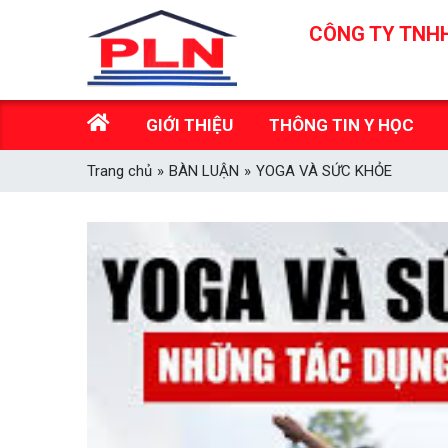
Skip
CÔNG TY TNHH
to
content
GIỚI THIỆU
THÔNG TIN Y HỌC
Trang chủ
»
BÀN LUẬN
»
YOGA VÀ SỨC KHỎE