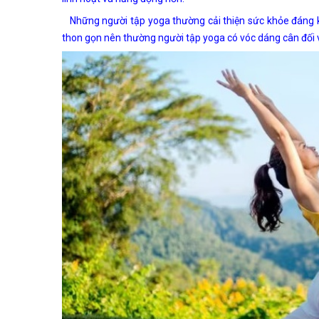
Những người tập yoga thường cải thiện sức khỏe đáng kể,
thon gọn nên thường người tập yoga có vóc dáng cân đối 