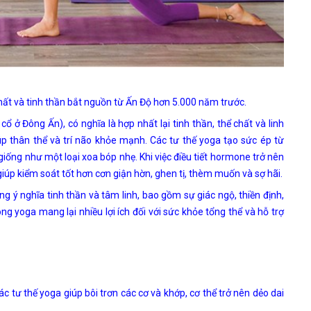
ất và tinh thần bắt nguồn từ Ấn Độ hơn 5.000 năm trước.
ở Đông Ấn), có nghĩa là hợp nhất lại tinh thần, thể chất và linh
úp thân thể và trí não khỏe mạnh. Các tư thế yoga tạo sức ép từ
iống như một loại xoa bóp nhẹ. Khi việc điều tiết hormone trở nên
iúp kiểm soát tốt hơn cơn giận hờn, ghen tị, thèm muốn và sợ hãi.
 ý nghĩa tinh thần và tâm linh, bao gồm sự giác ngộ, thiền định,
ng yoga mang lại nhiều lợi ích đối với sức khỏe tổng thể và hỗ trợ
tư thế yoga giúp bôi trơn các cơ và khớp, cơ thể trở nên dẻo dai