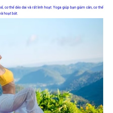
 cơ thể dẻo dai và rất linh hoạt. Yoga giúp bạn giảm cân, cơ thể
và hoạt bát.