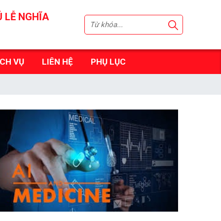
Ú LỄ NGHĨA
ỊCH VỤ
LIÊN HỆ
PHỤ LỤC