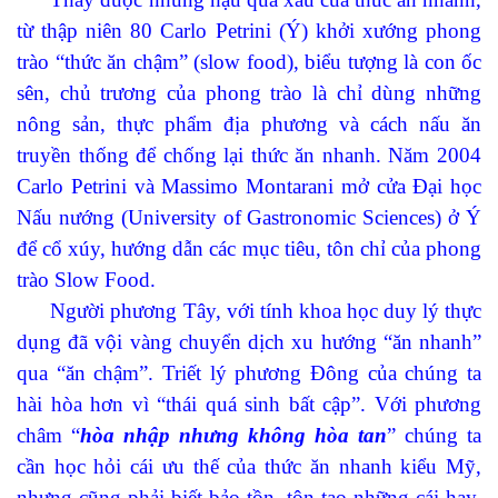
từ thập niên 80 Carlo Petrini (Ý) khởi xướng phong
trào “thức ăn chậm” (slow food), biểu tượng là con ốc
sên, chủ trương của phong trào là chỉ dùng những
nông sản, thực phẩm địa phương và cách nấu ăn
truyền thống để chống lại thức ăn nhanh. Năm 2004
Carlo Petrini và Massimo Montarani mở cửa Đại học
Nấu nướng (University of Gastronomic Sciences) ở Ý
để cổ xúy, hướng dẫn các mục tiêu, tôn chỉ của phong
trào Slow Food.
Người phương Tây, với tính khoa học duy lý thực
dụng đã vội vàng chuyển dịch xu hướng “ăn nhanh”
qua “ăn chậm”. Triết lý phương Đông của chúng ta
hài hòa hơn vì “thái quá sinh bất cập”. Với phương
châm “
hòa nhập nhưng không hòa tan
” chúng ta
cần học hỏi cái ưu thế của thức ăn nhanh kiểu Mỹ,
nhưng cũng phải biết bảo tồn, tôn tạo những cái hay,