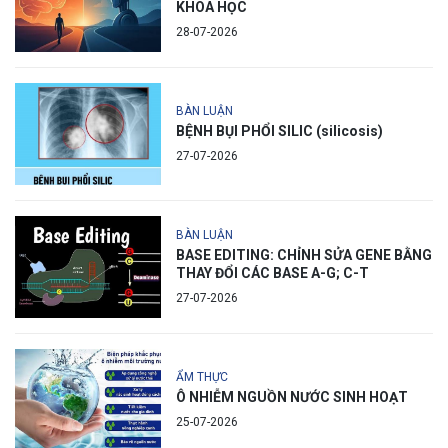
KHOA HỌC
28-07-2026
BÀN LUẬN
BỆNH BỤI PHỔI SILIC (silicosis)
27-07-2026
BÀN LUẬN
BASE EDITING: CHỈNH SỬA GENE BẰNG
THAY ĐỔI CÁC BASE A-G; C-T
27-07-2026
ẨM THỰC
Ô NHIỄM NGUỒN NƯỚC SINH HOẠT
25-07-2026