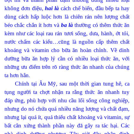
không đơn điệu,
hai là
cách chế biến, đầu bếp ta hay
dùng cách hấp luộc hơn là chiên rán nên lượng chất
béo chắc chắn ít hơn và
ba là
thường có thêm thức ăn
kèm như các loại rau rán tươi sống, dưa, hành, ớt tỏi,
nước chấm các kiểu…cũng là nguồn cấp thêm chất
khoáng và vitamin cho bữa ăn hoàn chỉnh. Về dinh
dưỡng bữa ăn hợp lý cần có nhiều loại thức ăn, với
những ưu điểm trên rõ ràng thức ăn nhanh của chúng
ta hơn hẳn.
Chính tại Âu Mỹ, sau một thời gian tung hê, ca
tụng người ta chợt nhận ra rằng thức ăn nhanh tuy
đáp ứng, phù hợp với nhu cầu lối sống công nghiệp,
nhưng do nó chứa quá nhiều năng lượng và chất đạm,
nhưng lại quá ít, quá thiếu chất khoáng và vitamin, sự
bất cân xứng thành phần này đã gây ra tác hại. Các
nhà dinh dưỡng phương Tây giờ đây nhận định