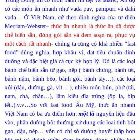
có các món ăn nhanh như vada pav, panipuri và dahi
vada… Ở Việt Nam, cứ theo định nghĩa của tự điển
Merriam-Webster
– thức ăn nhanh là thức ăn đã được
chế biến sẵn, đóng gói sẵn và đem soạn ra, phục vụ
một cách rất nhanh-
chúng ta cũng có khá nhiều “fast
food” đúng nghĩa, hợp khẩu vị, đạt tiêu chuẩn dinh
dưỡng và đặc biệt giá cả cực kỳ hợp lý. Đó là các loại
bánh chế biến sẵn từ gạo, nếp ( bánh chưng, bánh tét,
bánh nậm, bánh bèo, bánh gói, bánh tày…), các loại
xôi (đậu, đường, gà, vịt… ), nhiều món bún, phở (tái,
nạm, chả, chần…), lắm kiểu đĩa trứng (ốp la, bíp
tết..).v.v…So với fast food Âu Mỹ, thức ăn nhanh
Việt Nam có ba ưu điểm hơn:
một là
nguyên liệu đầu
vào, phần đường bột thường xử dụng các loại tinh bột
gạo, đậu, nếp… vốn có chỉ số đường huyết thấp hơn
bột mì và thành phần đạm thường dùng nhiều loại