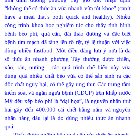
“không thể có thức ăn vừa nhanh vừa tốt khỏe” (can’t
have a meal that’s both quick and healthy). Nhiều
công trình khoa học nghiêm túc cho thấy tình hình
bệnh béo phì, quá cân, đái tháo đường và đặc biệt
bệnh tim mạch đã tăng lên rõ rệt, tỷ lệ thuận với việc
dùng nhiều fastfood. Một điều đáng lưu ý nữa là đa
số thức ăn nhanh phương Tây thường được chiên,
xào, rán, nướng…,các quá trình chế biến này vừa
dùng quá nhiều chất béo vừa có thể sản sinh ra các
độc chất nguy hại, có thể gây ung thư. Các trung tâm
kiểm soát và ngăn ngừa bệnh (CDCP) trên khắp nước
Mỹ đều xếp béo phì là “đại họa”, là nguyên nhân thứ
hai gây đến 400.000 cái chết hằng năm và nguyên
nhân hàng đầu lại là do dùng nhiều thức ăn nhanh
quá.
Thấy được những hậu quả xấu của thức ăn nhanh,