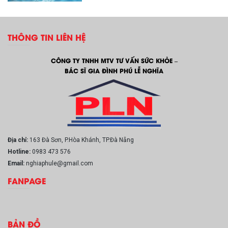
THÔNG TIN LIÊN HỆ
CÔNG TY TNHH MTV TƯ VẤN SỨC KHỎE –
BÁC SĨ GIA ĐÌNH PHÚ LỄ NGHĨA
Địa chỉ:
163 Đà Sơn, P.Hòa Khánh, TP.Đà Nẵng
Hotline:
0983 473 576
Email:
nghiaphule@gmail.com
FANPAGE
BẢN ĐỒ