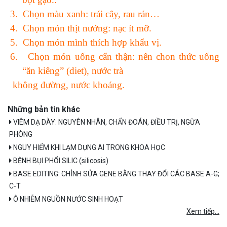
3.
Chọn màu xanh: trái cây, rau rán…
4.
Chọn món thịt nướng: nạc ít mỡ.
5.
Chọn món mình thích hợp khẩu vị.
6.
Chọn món uống cẩn thận: nên chon thức uống
“ăn kiêng” (diet), nước trà
không đường, nước khoáng.
Những bản tin khác
VIÊM DẠ DÀY: NGUYÊN NHÂN, CHẨN ĐOÁN, ĐIỀU TRỊ, NGỪA
PHÒNG
NGUY HIỂM KHI LẠM DỤNG AI TRONG KHOA HỌC
BỆNH BỤI PHỔI SILIC (silicosis)
BASE EDITING: CHỈNH SỬA GENE BẰNG THAY ĐỔI CÁC BASE A-G;
C-T
Ô NHIỄM NGUỒN NƯỚC SINH HOẠT
Xem tiếp...