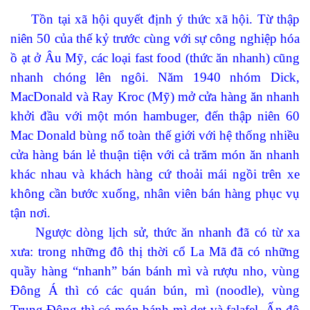
Tồn tại xã hội quyết định ý thức xã hội. Từ thập
niên 50 của thế kỷ trước cùng với sự công nghiệp hóa
ồ ạt ở Âu Mỹ, các loại fast food (thức ăn nhanh) cũng
nhanh chóng lên ngôi. Năm 1940 nhóm
Dick,
MacDonald và Ray Kroc (Mỹ) mở cửa hàng ăn nhanh
khởi đầu với một món hambuger, đến
thập niên 60
Mac Donald bùng nổ toàn thế giới với hệ thống nhiều
cửa hàng bán lẻ thuận tiện với cả trăm món ăn nhanh
khác nhau và khách hàng cứ thoải mái ngồi trên xe
không cần bước xuống, nhân viên bán hàng phục vụ
tận nơi.
Ngược dòng lịch sử,
thức ăn nhanh đã có từ xa
xưa: trong những đô thị thời cổ La Mã đã có những
quầy hàng “nhanh” bán bánh mì và rượu nho, vùng
Đông Á thì có các quán bún, mì (noodle), vùng
Trung Đông thì có món bánh mì dẹt và falafel, Ấn độ