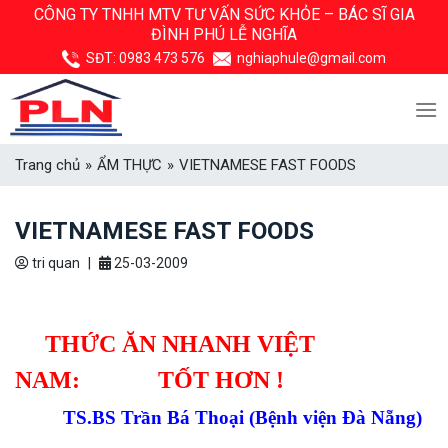
Skip
CÔNG TY TNHH MTV TƯ VẤN SỨC KHỎE –
BÁC SĨ GIA
ĐÌNH PHÚ LỄ NGHĨA
to
content
SĐT:
0983 473 576
nghiaphule@gmail.com
Trang chủ
»
ẨM THỰC
»
VIETNAMESE FAST FOODS
VIETNAMESE FAST FOODS
tri quan
|
25-03-2009
THỨC ĂN NHANH VIỆT
NAM: TỐT HƠN !
TS.BS Trần Bá Thoại (Bệnh viện Đà Nẵng)