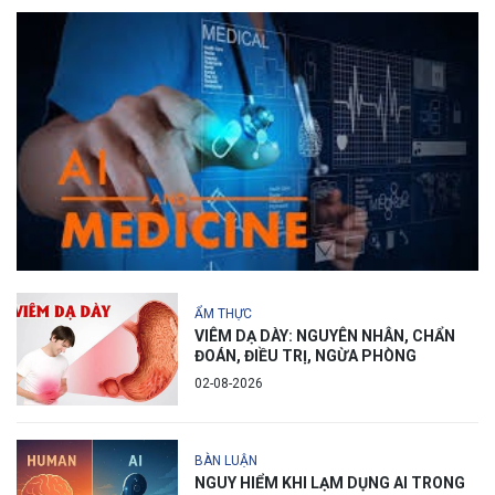
ẨM THỰC
VIÊM DẠ DÀY: NGUYÊN NHÂN, CHẨN
ĐOÁN, ĐIỀU TRỊ, NGỪA PHÒNG
02-08-2026
BÀN LUẬN
NGUY HIỂM KHI LẠM DỤNG AI TRONG