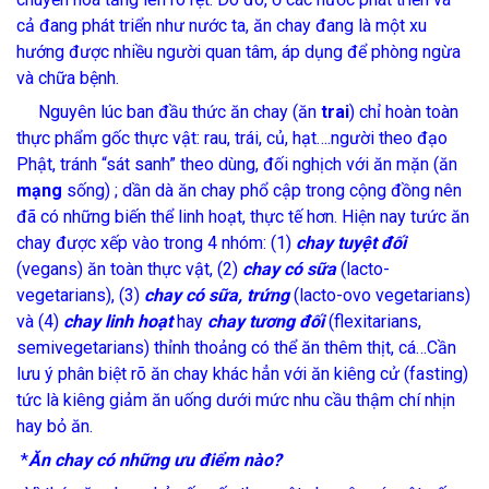
cả đang phát triển như nước ta, ăn chay đang là một xu
hướng được nhiều người quan tâm, áp dụng để phòng ngừa
và chữa bệnh.
Nguyên lúc ban đầu thức ăn chay (ăn
trai
) chỉ hoàn toàn
thực phẩm gốc thực vật: rau, trái, củ, hạt….người theo đạo
Phật, tránh “sát sanh” theo dùng, đối nghịch với ăn mặn (ăn
mạng
sống) ; dần dà ăn chay phổ cập trong cộng đồng nên
đã có những biến thể linh hoạt, thực tế hơn. Hiện nay tưức ăn
chay được xếp vào trong 4 nhóm: (1)
chay tuyệt đối
(vegans) ăn toàn thực vật, (2)
chay có sữa
(lacto-
vegetarians), (3)
chay có sữa,
trứng
(lacto-ovo vegetarians)
và (4)
chay linh hoạt
hay
chay tương đối
(flexitarians,
semivegetarians) thỉnh thoảng có thể ăn thêm thịt, cá…Cần
lưu ý phân biệt rõ ăn chay khác hẳn với ăn kiêng cử (fasting)
tức là kiêng giảm ăn uống dưới mức nhu cầu thậm chí nhịn
hay bỏ ăn.
*
Ăn chay có những ưu điểm nào?