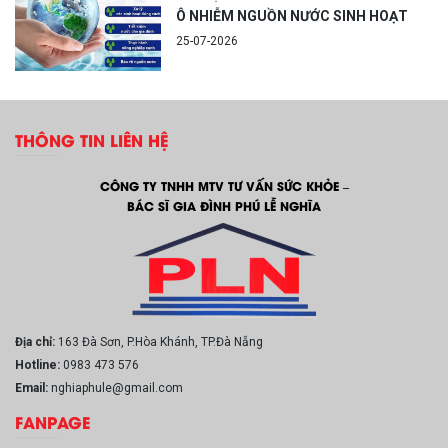
Ô NHIỄM NGUỒN NƯỚC SINH HOẠT
25-07-2026
THÔNG TIN LIÊN HỆ
CÔNG TY TNHH MTV TƯ VẤN SỨC KHỎE –
BÁC SĨ GIA ĐÌNH PHÚ LỄ NGHĨA
Địa chỉ:
163 Đà Sơn, P.Hòa Khánh, TP.Đà Nẵng
Hotline:
0983 473 576
Email:
nghiaphule@gmail.com
FANPAGE