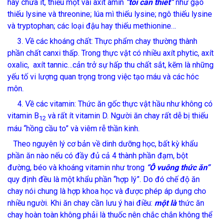
hay chứa ít, thiếu một vài axít amin
“tối cần thiết”
như gạo
thiếu lysine và threonine; lúa mì thiếu lysine; ngô thiếu lysine
và tryptophan; các loại đậu hay thiếu methionine…
3. Về các khoáng chất: Thực phẩm chay thường thành
phần chất canxi thấp. Trong thực vật có nhiều axít phytic, axít
oxalic,
axít tannic…cản trở sự hấp thu chất sắt, kẽm là những
yếu tố vi lượng quan trọng trong việc tạo máu và các hóc
môn.
4. Về các vitamin: Thức ăn gốc thực vật hầu như không có
vitamin B
và rất ít vitamin D. Người ăn chay rất dễ bị thiếu
12
máu “hồng cầu to” và viêm rễ thần kinh.
Theo nguyên lý cơ bản về dinh dưỡng học, bất kỳ khẩu
phần ăn nào nếu có đầy đủ cả 4 thành phần đạm, bột
đường, béo và khoáng vitamin như trong
“Ô vuông thức ăn”
quy định đều là một khẩu phần “hợp lý”. Do đó chế độ ăn
chay nói chung là hợp khoa học và được phép áp dụng cho
nhiều người. Khi ăn chay cần lưu ý hai điều:
một là
thức ăn
chay hoàn toàn không phải là thuốc nên chắc chắn không thể