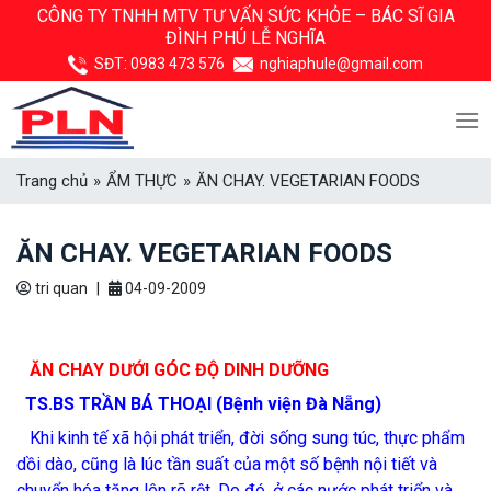
Skip
CÔNG TY TNHH MTV TƯ VẤN SỨC KHỎE –
BÁC SĨ GIA
ĐÌNH PHÚ LỄ NGHĨA
to
content
SĐT:
0983 473 576
nghiaphule@gmail.com
Trang chủ
»
ẨM THỰC
»
ĂN CHAY. VEGETARIAN FOODS
ĂN CHAY. VEGETARIAN FOODS
tri quan
|
04-09-2009
ĂN CHAY DƯỚI GÓC ĐỘ DINH DƯỠNG
TS.BS TRẦN BÁ THOẠI (Bệnh viện Đà Nẵng)
Khi kinh tế xã hội phát triển, đời sống sung túc, thực phẩm
dồi dào, cũng là lúc tần suất của một số bệnh nội tiết và
chuyển hóa tăng lên rõ rệt. Do đó, ở các nước phát triển và