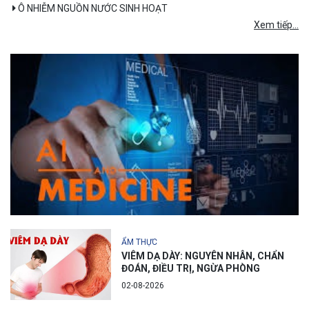
Ô NHIỄM NGUỒN NƯỚC SINH HOẠT
Xem tiếp...
ẨM THỰC
VIÊM DẠ DÀY: NGUYÊN NHÂN, CHẨN
ĐOÁN, ĐIỀU TRỊ, NGỪA PHÒNG
02-08-2026