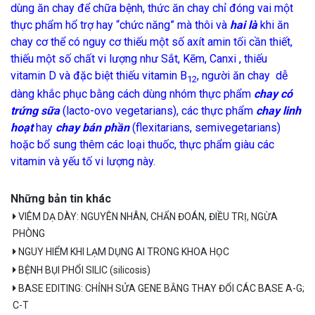
dùng ăn chay để chữa bệnh, thức ăn chay chỉ đóng vai một
thực phẩm hổ trợ hay “chức năng” mà thôi và
hai là
khi ăn
chay cơ thể có nguy cơ thiếu một số axít amin tối cần thiết,
thiếu một số chất vi lượng như Sắt, Kẽm, Canxi , thiếu
vitamin D và đặc biệt thiếu vitamin B
, người ăn chay dễ
12
dàng khắc phục bằng cách dùng nhóm thực phẩm
chay có
trứng sữa
(lacto-ovo vegetarians), các thực phẩm
chay linh
hoạt
hay
chay bán phần
(flexitarians, semivegetarians)
hoặc bổ sung thêm các loại thuốc, thực phẩm giàu các
vitamin và yếu tố vi lượng này.
Những bản tin khác
VIÊM DẠ DÀY: NGUYÊN NHÂN, CHẨN ĐOÁN, ĐIỀU TRỊ, NGỪA
PHÒNG
NGUY HIỂM KHI LẠM DỤNG AI TRONG KHOA HỌC
BỆNH BỤI PHỔI SILIC (silicosis)
BASE EDITING: CHỈNH SỬA GENE BẰNG THAY ĐỔI CÁC BASE A-G;
C-T