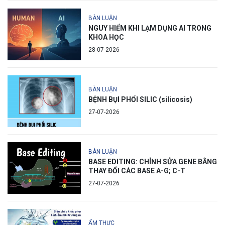
BÀN LUẬN
NGUY HIỂM KHI LẠM DỤNG AI TRONG
KHOA HỌC
28-07-2026
BÀN LUẬN
BỆNH BỤI PHỔI SILIC (silicosis)
27-07-2026
BÀN LUẬN
BASE EDITING: CHỈNH SỬA GENE BẰNG
THAY ĐỔI CÁC BASE A-G; C-T
27-07-2026
ẨM THỰC