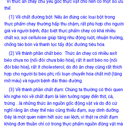
Vì thức ăn chay chủ yếu gốc thực vật cho nên có một số ưu
thế:
(1) Về chất đường bột: Nếu ăn đúng các loại bột trong
thực phẩm chay thường hấp thu chậm, rất phù hợp cho người
già và người bệnh; đặc biệt thực phẩm chay có khá nhiều
chất xơ, sợi cellulose giúp tăng nhu động ruột, nhuận trường,
chống táo bón và thanh lọc tẩy độc đường tiêu hóa.
(2) Về thành phần chất béo: Thức ăn chay có nhiều axít
béo chưa no (nối đôi chưa bão hòa), rất ít axít béo no (nối
đôi bão hòa), rất ít cholesterol; do đó ăn chay cũng rất thích
hợp cho người bị béo phì, rối loạn chuyển hóa chất mỡ (tăng
mỡ máu) và người bệnh đái tháo đường.
(3) Về thành phần chất đạm: Chúng ta thường có thói quen
khi nghe nói về chất đạm là liên tưởng ngay đến thịt, cá,
trứng …là những thức ăn nguồn gốc động vật và do đó cứ
nghĩ rằng ăn chay thế nào cũng thiếu đạm, suy dinh dưỡng.
Đây là một quan niệm hết sức sai lệch, vì thật ra chất đạm
không đơn thuần chỉ có trong thực phẩm nguồn động vật mà