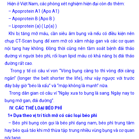
Hiện ở Việt Nam, các phòng xét nghiệm hiện đại còn đo thêm:
– Apoprotein A1 (Apo A1)
– Apoprotein B (Apo B )
– Lipoprotein (a) ( Lp(a) )
Khi bị tăng mỡ máu, cần siêu âm bụng và nếu có điều kiện nên
chụp CT-Scan bụng để xem mỡ có xâm nhập gan và các cơ quan
nội tạng hay không. Đồng thời cũng nên tầm soát bệnh đái tháo
đường vì người béo phì, rối loạn lipid máu có khả năng bị đái tháo
đường rất cao.
Trong y tế có câu ví von “Vòng bụng càng to thì vòng đời càng
ngắn” (longer the belt shorter the life), như vậy ngược với trước
đây bây giờ “béo là xấu” và “mập không là mạnh” nữa.
Trong dân gian có câu ví “Ngày xưa to bụng là sang. Ngày nay to
bụng mỡ gan, đái đường”.
IV. CÁC THỂ LOẠI BÉO PHÌ
1+ Dựa theo vị trí tích mỡ có các loại béo phì
– Béo phì bụng còn gọi là béo phì dạng nam, béo phì trung tâm
hay béo quả táo khi mỡ thừa tập trung nhiều vùng bụng và cơ quan
nội tạng.