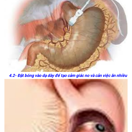
4.2- Đặt bóng vào dạ dày để tạo cảm giác no và cản việc ăn nhiều