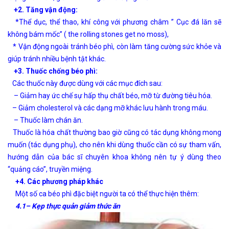
+2. Tăng vận động:
*Thể dục, thể thao, khí công với phương châm ” Cục đá lăn sẽ
không bám mốc” ( the rolling stones get no moss),
* Vận động ngoài tránh béo phì, còn làm tăng cường sức khỏe và
giúp tránh nhiều bệnh tật khác.
+3. Thuốc chống béo phì:
Các thuốc này được dùng với các mục đích sau:
– Giảm hay ức chế sự hấp thụ chất béo, mỡ từ đường tiêu hóa.
– Giảm cholesterol và các dạng mỡ khác lưu hành trong máu.
– Thuốc làm chán ăn.
Thuốc là hóa chất thường bao giờ cũng có tác dụng không mong
muốn (tác dụng phụ), cho nên khi dùng thuốc cần có sự tham vấn,
hướng dẫn của bác sĩ chuyên khoa không nên tự ý dùng theo
“quảng cáo”, truyền miệng.
+4. Các phương pháp khác
Một số ca béo phì đặc biệt người ta có thể thực hiện thêm:
4.1
– Kẹp thực quản giảm thức ăn