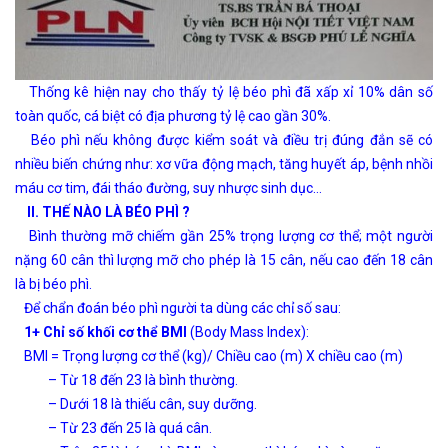
Thống kê hiện nay cho thấy tỷ lệ béo phì đã xấp xỉ 10% dân số
toàn quốc, cá biệt có địa phương tỷ lệ cao gần 30%.
Béo phì nếu không được kiểm soát và điều trị đúng đắn sẽ có
nhiều biến chứng như: xơ vữa động mạch, tăng huyết áp, bệnh nhồi
máu cơ tim, đái tháo đường, suy nhược sinh dục…
II. THẾ NÀO LÀ BÉO PHÌ ?
Bình thường mỡ chiếm gần 25% trọng lượng cơ thể; một người
nặng 60 cân thì lượng mỡ cho phép là 15 cân, nếu cao đến 18 cân
là bị béo phì.
Để chẩn đoán béo phì người ta dùng các chỉ số sau:
1+ Chỉ số khối cơ thể BMI
(Body Mass Index):
BMI = Trọng lượng cơ thể (kg)/ Chiều cao (m) X chiều cao (m)
– Từ 18 đến 23 là bình thường.
– Dưới 18 là thiếu cân, suy dưỡng.
– Từ 23 đến 25 là quá cân.