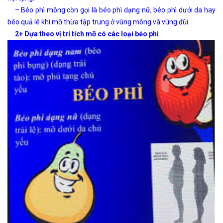
– Béo phì mông còn gọi là béo phì dạng nữ, béo phì dưới da hay
béo quả lê khi mỡ thừa tập trung ở vùng mông và vùng đùi.
2+ Dựa theo vị trí tích mỡ có các loại béo phì