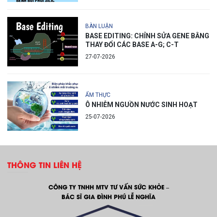
BÀN LUẬN
BASE EDITING: CHỈNH SỬA GENE BẰNG
THAY ĐỔI CÁC BASE A-G; C-T
27-07-2026
ẨM THỰC
Ô NHIỄM NGUỒN NƯỚC SINH HOẠT
25-07-2026
THÔNG TIN LIÊN HỆ
CÔNG TY TNHH MTV TƯ VẤN SỨC KHỎE –
BÁC SĨ GIA ĐÌNH PHÚ LỄ NGHĨA