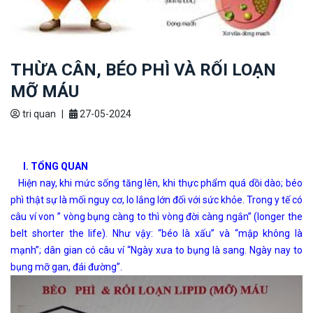
THỪA CÂN, BÉO PHÌ VÀ RỐI LOẠN
MỠ MÁU
tri quan
|
27-05-2024
I. TỔNG QUAN
Hiện nay, khi mức sống tăng lên, khi thực phẩm quá dồi dào; béo
phì thật sự là mối nguy cơ, lo lắng lớn đối với sức khỏe. Trong y tế có
câu ví von ” vòng bụng càng to thì vòng đời càng ngắn” (longer the
belt shorter the life). Như vậy: “béo là xấu” và “mập không là
mạnh”; dân gian có câu ví “Ngày xưa to bụng là sang. Ngày nay to
bụng mỡ gan, đái đường”.