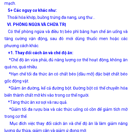
mạch.
5+ Các nguy cơ khác như:
Thoái hóa khớp, buồng trứng đa nang, ung thư…
VI. PHÒNG NGỪA VÀ CHỮA TRỊ
Có thể phòng ngừa và điều trị béo phì bằng hạn chế ăn uống và
tăng cường vận động, sau đó mới dùng thuốc men hoặc các
phương cách khác.
+1. Thay đổi cách ăn và chế độ ăn:
*Chế độ ăn vừa phải, đủ năng lượng cơ thể hoạt động, không ăn
quá no, quá nhiều.
*Hạn chế tối đa thức ăn có chất béo (dầu mỡ) đặc biệt chất béo
gốc động vật.
*Giảm ăn đường, kể cả đường bột. Đường bột có thể chuyển hóa
biến thành chất mỡ khi vào trong cơ thể người.
*Tăng thức ăn xơ sợi và rau quả.
*Giảm tối đa rượu bia và các thức uống có cồn để giảm tích mỡ
trong cơ thể.
Mục đích việc thay đổi cách ăn và chế độ ăn là làm giảm năng
lượng dư thừa, giảm cân và giảm ứ đọng mỡ.