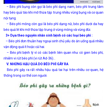
– Béo phì bụng còn gọi là béo phì dạng nam, béo phì trung tâm
hay béo quả táo khi mỡ thừa tập trung nhiều vùng bụng và cơ quan
nội tạng.
– Béo phì mông còn gọi là béo phì dạng nữ, béo phì dưới da hay
béo quả lê khi mỡ thừa tập trung ở vùng mông và vùng đùi.
3+ Dựa theo nguyên nhân sinh bệnh có các loại béo phì :
– Béo phì đơn thuần hay ngoại sinh chủ yếu do ăn uống quá nhiều
vận động quá ít hoặc cả hai.
– Béo phì bệnh lý vì có các bệnh liên quan như có gien béo phì,
nhiễm vi rút béo phì (vi rút Ad-36)…
V. NHỮNG HẬU QUẢ DO BÉO PHÌ GÂY RA
Béo phì gây ra rất nhiều hậu quả tai hại trên nhiều cơ quan, hệ
thống trong cơ thể con người.