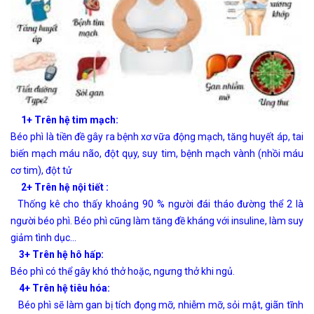
1+ Trên hệ tim mạch:
Béo phì là tiền đề gây ra bệnh xơ vữa động mạch, tăng huyết áp, tai
biến mạch máu não, đột qụy, suy tim, bệnh mạch vành (nhồi máu
cơ tim), đột tử
2+ Trên hệ nội tiết :
Thống kê cho thấy khoảng 90 % người đái tháo đường thể 2 là
người béo phì. Béo phì cũng làm tăng đề kháng với insuline, làm suy
giảm tình dục…
3+ Trên hệ hô hấp:
Béo phì có thể gây khó thở hoặc, ngưng thở khi ngủ.
4+ Trên hệ tiêu hóa:
Béo phì sẽ làm gan bị tích đọng mỡ, nhiễm mỡ, sỏi mật, giãn tĩnh