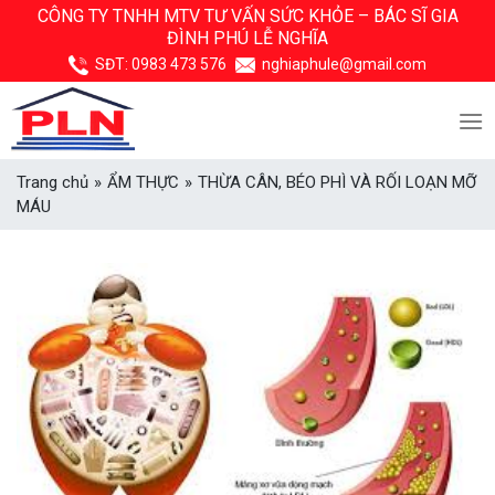
Skip
CÔNG TY TNHH MTV TƯ VẤN SỨC KHỎE –
BÁC SĨ GIA
ĐÌNH PHÚ LỄ NGHĨA
to
content
SĐT:
0983 473 576
nghiaphule@gmail.com
Trang chủ
»
ẨM THỰC
»
THỪA CÂN, BÉO PHÌ VÀ RỐI LOẠN MỠ
MÁU