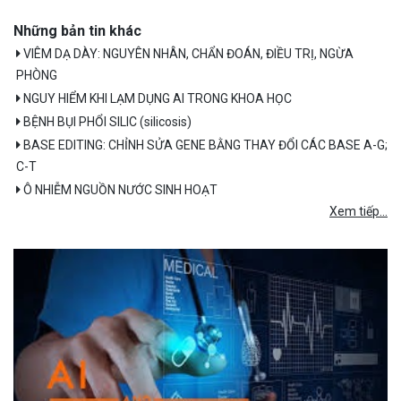
Những bản tin khác
VIÊM DẠ DÀY: NGUYÊN NHÂN, CHẨN ĐOÁN, ĐIỀU TRỊ, NGỪA
PHÒNG
NGUY HIỂM KHI LẠM DỤNG AI TRONG KHOA HỌC
BỆNH BỤI PHỔI SILIC (silicosis)
BASE EDITING: CHỈNH SỬA GENE BẰNG THAY ĐỔI CÁC BASE A-G;
C-T
Ô NHIỄM NGUỒN NƯỚC SINH HOẠT
Xem tiếp...