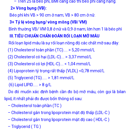
– Trên 25 là béo phì, BMI càng cao thì béo phì càng nặng.
2+ Vòng bụng (VB):
Béo phì khi VB > 90 cm ở nam; VB > 80 cm ở nữ.
3+ Tỷ lệ vòng bụng/ vòng mông (VB/ VM)
Bình thường VB/ VM 0,8 ở nữ và 0,9 ở nam; lớn hơn 1 là béo phì
III.TIÊU CHUẨN CHẨN ĐOÁN RỐI LOẠN MỠ MÁU
Rối loạn lipid máu là sự rối loạn nồng độ các chất mỡ sau đây:
(1) Cholesterol toàn phần (TC)….. > 5,20 mmol/L
(2) Cholesterol có hại (LDL-C)…. > 3,37 mmol/L
(3) Cholesterol có lợi (HDL-C)…. < 1,04 mmol/L
(4) Lipoprotein tỷ trọng rất thấp (VLDL) <0,78 mmol/L
(5) Triglycerid (TG)…… > 1,81 mmol/L
(6) Lipid LIPID…… > 8 g/L
Do đó muốn xác định bệnh cần đo bộ mỡ máu, còn gọi là bilan
lipid, ít nhất phải đo được bốn thông số sau:
– Cholesterol toàn phần (TC )
– Cholesterol gắn trong lipoprotein mật độ thấp (LDL-C )
– Cholesterol gắn trong lipoprotein mật độ cao ( HDL-C )
– Triglycerid ( TG )