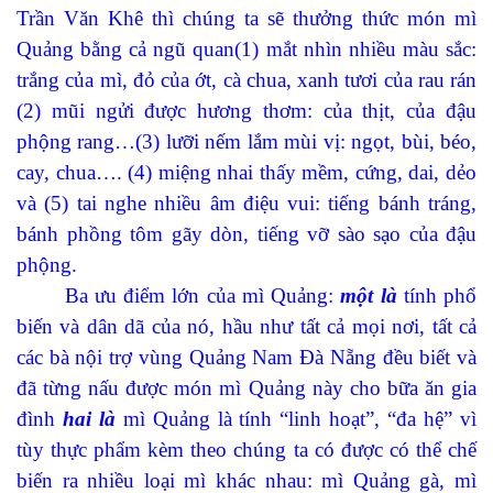
Trần Văn Khê thì chúng ta sẽ thưởng thức món mì
Quảng bằng cả ngũ quan(1) mắt nhìn nhiều màu sắc:
trắng của mì, đỏ của ớt, cà chua, xanh tươi của rau rán
(2) mũi ngửi được hương thơm: của thịt, của đậu
phộng rang…(3) lưỡi nếm lắm mùi vị: ngọt, bùi, béo,
cay, chua…. (4) miệng nhai thấy mềm, cứng, dai, dẻo
và (5) tai nghe nhiều âm điệu vui: tiếng bánh tráng,
bánh phồng tôm gãy dòn, tiếng vỡ sào sạo của đậu
phộng.
Ba ưu điểm lớn của mì Quảng:
một là
tính phổ
biến và dân dã của nó, hầu như tất cả mọi nơi, tất cả
các bà nội trợ vùng Quảng Nam Đà Nẵng đều biết và
đã từng nấu được món mì Quảng này cho bữa ăn gia
đình
hai là
mì Quảng là tính “linh hoạt”, “đa hệ” vì
tùy thực phẩm kèm theo chúng ta có được có thể chế
biến ra nhiều loại mì khác nhau: mì Quảng gà, mì