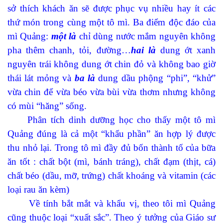
s
ở
thích khách ăn sẽ đ
ư
ợc phục vụ nhiều hay ít các
thứ món trong cùng một tô mì. Ba điểm độc đáo của
mì Quảng:
một là
chỉ dùng nước mắm nguyên không
pha thêm chanh, tỏi, đường…
hai là
dung ớt xanh
nguyên trái không dung ớt chin đỏ và không bao giờ
thái lát mỏng và
ba là
dung dầu phộng “phi”, “khử”
vừa chin để vừa béo vừa bùi vừa thơm nhưng không
có mùi “hăng” sống.
Phân tích dinh dưỡng học cho thấy một tô mì
Quảng đúng là cả một “khẩu phần” ăn hợp lý được
thu nhỏ lại. Trong tô mì đầy đủ bốn thành tố của bữa
ăn tốt : chất bột (mì, bánh tráng), chất đạm (thịt, cá)
chất béo (dầu, mỡ, trứng) chất khoáng và vitamin (các
loại rau ăn kèm)
Về tính bắt mắt và khẩu vị, theo tôi mì Quảng
cũng thuộc loại “xuất sắc”. Theo ý tưởng của Giáo s
ư