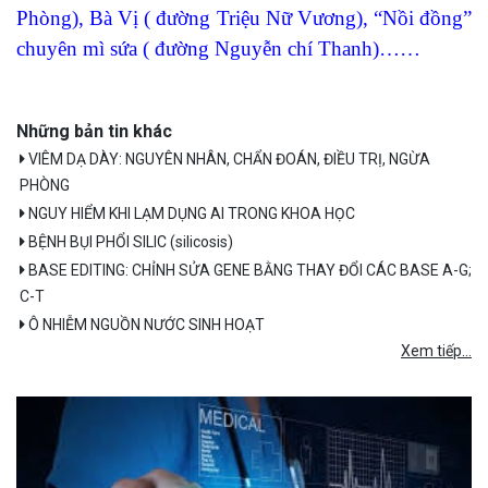
Phòng), Bà Vị ( đường Triệu Nữ Vương), “Nồi đồng”
chuyên mì sứa ( đường Nguyễn chí Thanh)……
Những bản tin khác
VIÊM DẠ DÀY: NGUYÊN NHÂN, CHẨN ĐOÁN, ĐIỀU TRỊ, NGỪA
PHÒNG
NGUY HIỂM KHI LẠM DỤNG AI TRONG KHOA HỌC
BỆNH BỤI PHỔI SILIC (silicosis)
BASE EDITING: CHỈNH SỬA GENE BẰNG THAY ĐỔI CÁC BASE A-G;
C-T
Ô NHIỄM NGUỒN NƯỚC SINH HOẠT
Xem tiếp...