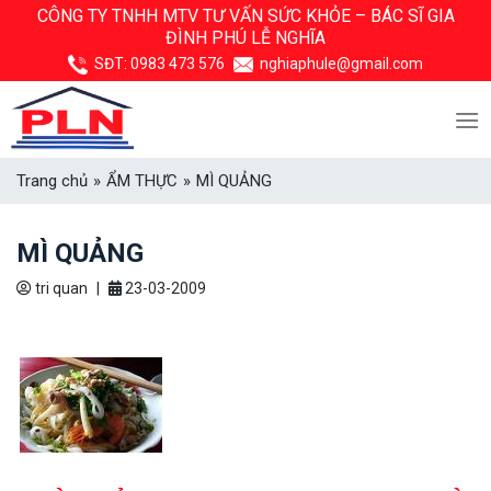
Skip
CÔNG TY TNHH MTV TƯ VẤN SỨC KHỎE –
BÁC SĨ GIA
ĐÌNH PHÚ LỄ NGHĨA
to
content
SĐT:
0983 473 576
nghiaphule@gmail.com
Trang chủ
»
ẨM THỰC
»
MÌ QUẢNG
MÌ QUẢNG
tri quan
|
23-03-2009