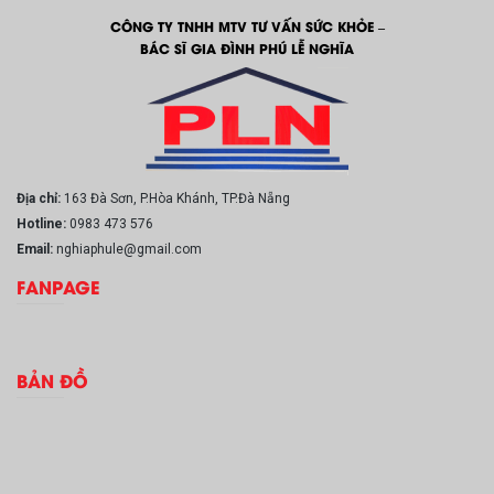
CÔNG TY TNHH MTV TƯ VẤN SỨC KHỎE –
BÁC SĨ GIA ĐÌNH PHÚ LỄ NGHĨA
Địa chỉ:
163 Đà Sơn, P.Hòa Khánh, TP.Đà Nẵng
Hotline:
0983 473 576
Email:
nghiaphule@gmail.com
FANPAGE
BẢN ĐỒ