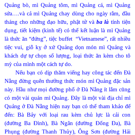
Quảng bò, mì Quảng tôm, mì Quảng cá, mì Quảng
sứa….và cả mì Quảng chay dùng cho ngày rằm, đầu
tháng cho những đạo hữu, phật tử và
ba là
tính tiện
dụng, tiết kiệm (kinh tế) có thể kết luận là mì Quảng
là thức ăn “đứng”, tiệc buffet “Vietnamese”, rất nhiều
tiệc vui, giỗ kỵ ở xứ Quảng dọn món mì Quảng và
khách dự tự chọn số lượng, loại thức ăn kèm cho tô
mỳ của mình một cách tự do.
Nếu bạn có dịp thăm viếng hay công tác đến Đà
Nẵng đừng quên thưởng thức món mì Quảng đặc sản
này. Hầu như mọi đường phố ở Đà Nẵng ít lắm cũng
có một vài quán mì Quảng. Đây là một vài địa chỉ mì
Quảng ở Đà Nẵng hiện nay bạn có thể tham khảo để
đến: Bà Bảy với loại rau kèm chủ lực là cải con
(đường Ba Đình), Bà Ngân (đường Đống Đa), Bà
Phụng (đường Thanh Thủy), Ông Sơn (đường Hải