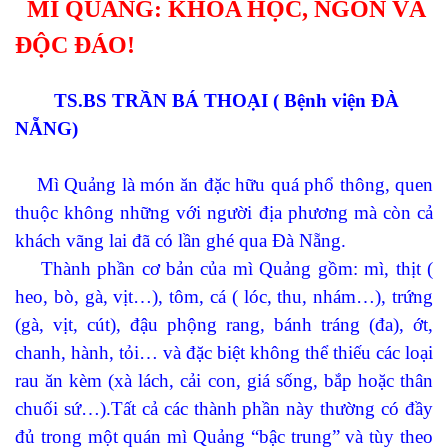
MÌ QUẢNG: KHOA HỌC, NGON VÀ
ĐỘC ĐÁO!
TS.BS TRẦN BÁ THOẠI ( Bệnh viện ĐÀ
NẴNG)
Mì Quảng là món ăn đặc hữu quá phổ thông, quen
thuộc không những với người địa phương mà còn cả
khách vãng lai đã có lần ghé qua Đà Nẵng.
Thành phần cơ bản của mì Quảng gồm: mì, thịt (
heo, bò, gà, vịt…), tôm, cá ( lóc, thu, nhám…), trứng
(gà, vịt, cút), đậu phộng rang, bánh tráng (đa), ớt,
chanh, hành, tỏi… và đặc biệt không thể thiếu các loại
rau ăn kèm (xà lách, cải con, giá sống, bắp hoặc thân
chuối sứ…).Tất cả các thành phần này th
ường
có đầy
đủ trong một quán mì Quảng “bậc trung” và tùy theo