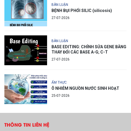
BÀN LUẬN
BỆNH BỤI PHỔI SILIC (silicosis)
27-07-2026
BÀN LUẬN
BASE EDITING: CHỈNH SỬA GENE BẰNG
THAY ĐỔI CÁC BASE A-G; C-T
27-07-2026
ẨM THỰC
Ô NHIỄM NGUỒN NƯỚC SINH HOẠT
25-07-2026
THÔNG TIN LIÊN HỆ