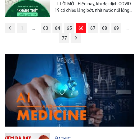
COVID-19 ?
I. LỜI MỞ Hiện nay, khi đại dịch COVID-
19 có chiều lắng bớt, nhà nước nới lỏng
5K thành V2K, thì người dân bắt đầu chủ
quan, lơ...
1
…
63
64
65
66
67
68
69
…
77
ẨM THỰC