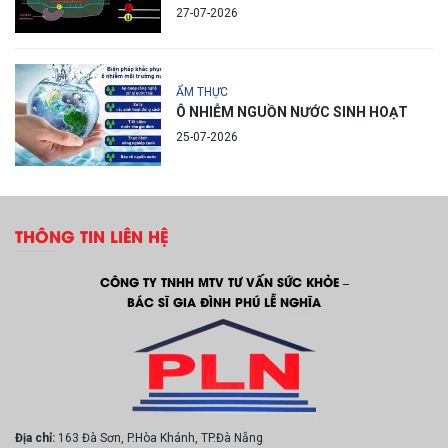
27-07-2026
ẨM THỰC
Ô NHIỄM NGUỒN NƯỚC SINH HOẠT
25-07-2026
THÔNG TIN LIÊN HỆ
CÔNG TY TNHH MTV TƯ VẤN SỨC KHỎE –
BÁC SĨ GIA ĐÌNH PHÚ LỄ NGHĨA
Địa chỉ:
163 Đà Sơn, P.Hòa Khánh, TP.Đà Nẵng