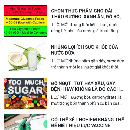
cấp khoáng, vitamin, chất xơ, chất chống
oxy hóa… Trái...
CHỌN THỰC PHẨM CHO ĐÁI
THÁO ĐƯỜNG: XANH ĂN, ĐỎ BỎ,
VÀNG CHẦN CHỪ !
I. LỜI MỞ Trong thời tiết oi bức, dưới
nắng hè, nhu cầu nước giải khát tăng
cao, đặc biệt lúc này cũng là mùa vụ trái
cây. Nhiều...
NHỮNG LỢI ÍCH SỨC KHỎE CỦA
NƯỚC DỪA
.I. LỜI MỞ Những năm gần đây, nước dừa
trở thành một loại nước giải khát thời
thượng (trendy beverage). Nước dừa rất
ngon, tạo sảng khoái và cũng rất...
ĐỒ NGỌT: TỐT HAY XẤU, GÂY
BỆNH HAY KHÔNG LÀ DO CÁCH
DÙNG !
I. LỜI MỞ Đường bột, carbohydrate, là
một trong bốn thành phần cơ bản của
khẩu phần ăn. Riêng đường ngọt, ngoài
là thức ăn nó cũng là...
CÓ THỂ XÉT NGHIỆM KHÁNG THỂ
ĐỂ BIẾT HIỆU LỰC VACCINE