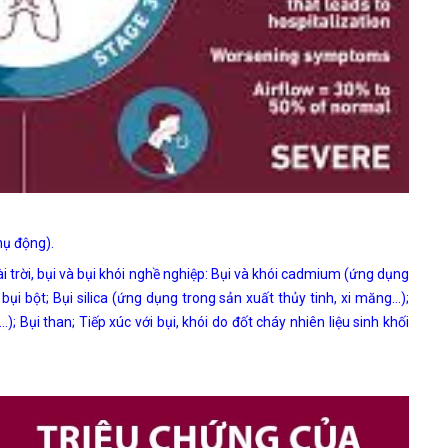
hụ động).
 trời, bụi và bụi khói nghề nghiệp: Bụi và khói cadmium (ứng dụng
bụi bột; Bụi silica (ứng dụng trong sản xuất thủy tinh, xi măng…);
 Bụi than; Tiếp xúc với bụi, khói do đốt cháy nhiên liệu sinh khối