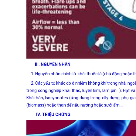
III. NGUYÊN NHÂN
1. Nguyên nhân chính là khói thuốc lá (chủ động hoặc t
2. Các yếu tố khác do ô nhiễm không khí trong nhà, ngoài
trong công nghiệp khai thác, luyện kim, làm pin…); Hạt và 
Khói hàn; Isocyanates (ứng dụng trong xây dựng, phụ gia…);
(biomass) hoặc than để nấu nướng hoặc sưởi ấm….
IV. TRIỆU CHỨNG