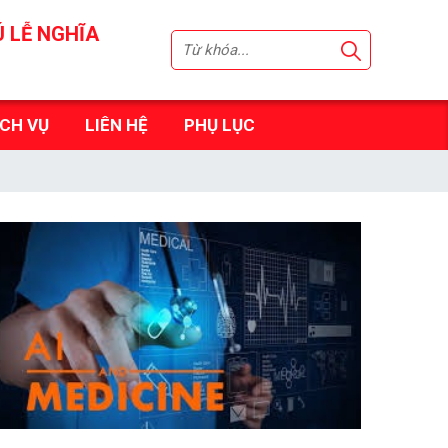
Ú LỄ NGHĨA
ỊCH VỤ
LIÊN HỆ
PHỤ LỤC