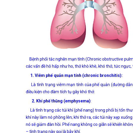
Bệnh phổi tắc nghẽn mạn tính (Chronic obstructive pulm
các vấn đề hô hấp như ho, thở khò khè, khó thở, tức ngực
1. Viêm phế quản mạn tính (chronic bronchitis):
Là tình trạng viêm mạn tính của phế quản (đường dẫn khí
điều kiện cho đàm tích tụ gây khó thở.
2. Khí phế thũng (emphysema)
:
Là tình trạng các túi khí (phế nang) trong phổi bị tổn thư
khí này làm nó phồng lên; khi thở ra, các túi này xẹp xuống
nó sẽ giảm đàn hồi. Phế nang không co giãn sẽ khiến khôn
– tình trạng này gọi là bẫy khí.