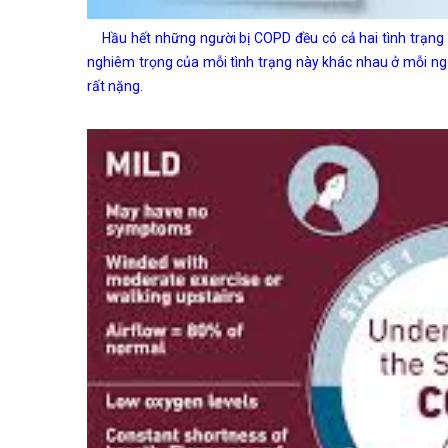
Hầu hết những người bị COPD đều có cả hai tình trạng 
nghiêm trọng của mỗi tình trạng này khác nhau ở mỗi n
rất nặng.