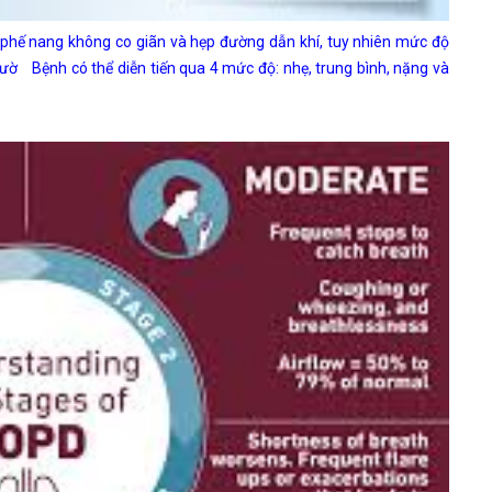
phế nang không co giãn và hẹp đường dẫn khí, tuy nhiên mức độ
gườ
Bệnh có thể diễn tiến qua 4 mức độ: nhẹ, trung bình, nặng và