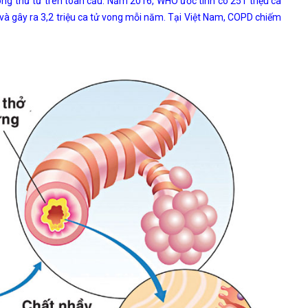
ng thứ tư trên toàn cầu. Năm 2016, WHO ước tính có 251 triệu ca
 và gây ra 3,2 triệu ca tử vong mỗi năm. Tại Việt Nam, COPD chiếm