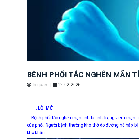
BỆNH PHỔI TẮC NGHẼN MÃN T
tri quan
|
12-02-2026
I. LỜI MỞ
Bệnh phổi tắc nghẽn mạn tính là tình trạng viêm mạn t
của phổi. Người bệnh thường khó thở do đường hô hấp bị ph
khó khăn.