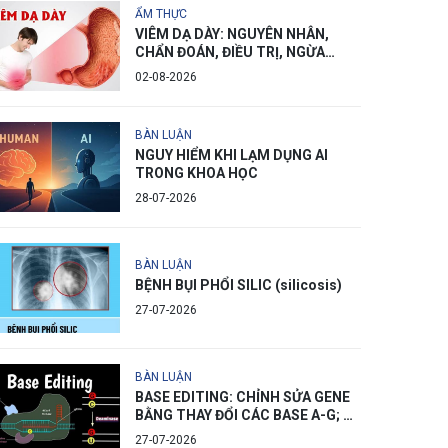
ẨM THỰC
VIÊM DẠ DÀY: NGUYÊN NHÂN,
CHẨN ĐOÁN, ĐIỀU TRỊ, NGỪA
PHÒNG
02-08-2026
BÀN LUẬN
NGUY HIỂM KHI LẠM DỤNG AI
TRONG KHOA HỌC
28-07-2026
BÀN LUẬN
BỆNH BỤI PHỔI SILIC (silicosis)
27-07-2026
BÀN LUẬN
BASE EDITING: CHỈNH SỬA GENE
BẰNG THAY ĐỔI CÁC BASE A-G; C-
T
27-07-2026