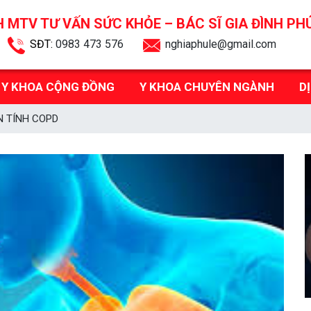
 MTV TƯ VẤN SỨC KHỎE –
BÁC SĨ GIA ĐÌNH PH
SĐT:
0983 473 576
nghiaphule@gmail.com
Y KHOA CỘNG ĐỒNG
Y KHOA CHUYÊN NGÀNH
D
N TÍNH COPD