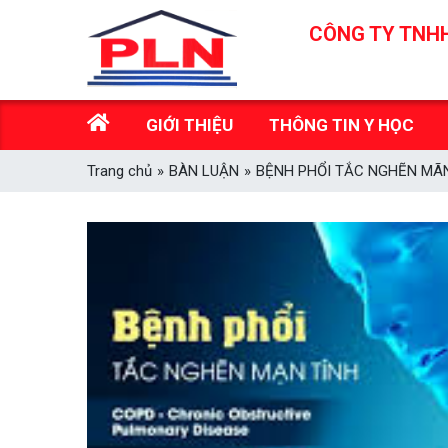
Skip
CÔNG TY TNHH
to
content
GIỚI THIỆU
THÔNG TIN Y HỌC
Trang chủ
»
BÀN LUẬN
»
BỆNH PHỔI TẮC NGHẼN MÃ