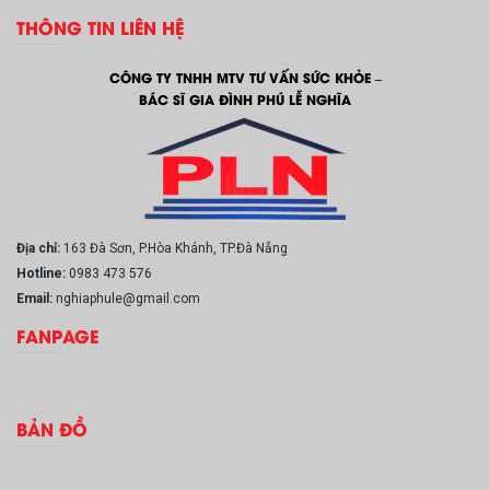
THÔNG TIN LIÊN HỆ
CÔNG TY TNHH MTV TƯ VẤN SỨC KHỎE –
BÁC SĨ GIA ĐÌNH PHÚ LỄ NGHĨA
Địa chỉ:
163 Đà Sơn, P.Hòa Khánh, TP.Đà Nẵng
Hotline:
0983 473 576
Email:
nghiaphule@gmail.com
FANPAGE
BẢN ĐỒ