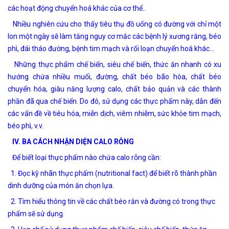
các hoạt động chuyển hoá khác của cơ thể..
Nhiều nghiên cứu cho thấy tiêu thụ đồ uống có đường với chỉ một
lon một ngày sẽ làm tăng nguy cơ mắc các bệnh lý xương răng, béo
phì, đái tháo đường, bệnh tim mạch và rối loạn chuyển hoá khác…
Những thực phẩm chế biến, siêu chế biến, thức ăn nhanh có xu
hướng chứa nhiều muối, đường, chất béo bão hòa, chất béo
chuyển hóa, giàu năng lượng calo, chất bảo quản và các thành
phần đã qua chế biến. Do đó, sử dụng các thực phẩm này, dẫn đến
các vấn đề về tiêu hóa, miễn dịch, viêm nhiễm, sức khỏe tim mạch,
béo phì, v.v.
IV. BA CÁCH NHẬN DIỆN CALO RỖNG
Để biết loại thực phẩm nào chứa calo rỗng cần:
1. Đọc kỹ nhãn thực phẩm (nutritional fact) để biết rõ thành phần
dinh dưỡng của món ăn chọn lựa.
2. Tìm hiểu thông tin về các chất béo rắn và đường có trong thực
phẩm sẽ sử dụng.