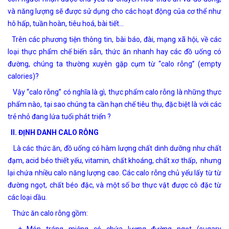
và năng lượng sẽ được sử dụng cho các hoạt động của cơ thể như
hô hấp, tuần hoàn, tiêu hoá, bài tiết…
Trên các phương tiện thông tin, bài báo, đài, mạng xã hội, về các
loại thực phẩm chế biến sẵn, thức ăn nhanh hay các đồ uống có
đường, chúng ta thường xuyên gặp cụm từ “calo rỗng” (empty
calories)?
Vậy “calo rỗng” có nghĩa là gì, thực phẩm calo rỗng là những thực
phẩm nào, tại sao chúng ta cần hạn chế tiêu thụ, đặc biệt là với các
trẻ nhỏ đang lứa tuổi phát triển ?
II. ĐỊNH DANH CALO RỖNG
Là các thức ăn, đồ uống có hàm lượng chất dinh dưỡng như chất
đạm, acid béo thiết yếu, vitamin, chất khoáng, chất xơ thấp, nhưng
lại chứa nhiều calo năng lượng cao. Các calo rỗng chủ yếu lấy từ từ
đường ngọt, chất béo đặc, và một số bơ thực vật được cô đặc từ
các loại dầu.
Thức ăn calo rỗng gồm: