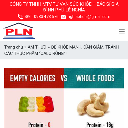
Skip
CÔNG TY TNHH MTV TƯ VẤN SỨC KHỎE –
BÁC SĨ GIA
ĐÌNH PHÚ LỄ NGHĨA
to
content
SĐT:
0983 473 576
nghiaphule@gmail.com
Trang chủ
»
ẨM THỰC
»
ĐỂ KHỎE MẠNH, CẦN GIẢM, TRÁNH
CÁC THỰC PHẨM “CALO RỖNG” !