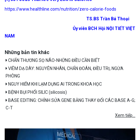
https://www.healthline.com/nutrition/zero-calorie-foods
TS.BS Trần Bá Thoại
Ủy viên BCH Hội NỘI TIẾT VIỆT
NAM
Những bản tin khác
CHẤN THƯƠNG SỌ NÃO-NHỮNG ĐIỀU CẦN BIẾT
VIÊM DẠ DÀY: NGUYÊN NHÂN, CHẨN ĐOÁN, ĐIỀU TRỊ, NGỪA
PHÒNG
NGUY HIỂM KHI LẠM DỤNG AI TRONG KHOA HỌC
BỆNH BỤI PHỔI SILIC (silicosis)
BASE EDITING: CHỈNH SỬA GENE BẰNG THAY ĐỔI CÁC BASE A-G;
C-T
Xem tiếp...