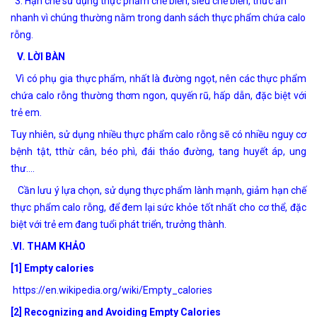
3. Hạn chế sử dụng thực phẩm chế biến, siêu chế biến, thức ăn
nhanh vì chúng thường nằm trong danh sách thực phẩm chứa calo
rỗng.
V. LỜI BÀN
Vì có phụ gia thực phẩm, nhất là đường ngọt, nên các thực phẩm
chứa calo rỗng thường thơm ngon, quyến rũ, hấp dẫn, đặc biệt với
trẻ em.
Tuy nhiên, sử dụng nhiều thực phẩm calo rỗng sẽ có nhiều nguy cơ
bệnh tật, tthừ cân, béo phì, đái tháo đường, tang huyết áp, ung
thư….
Cần lưu ý lựa chọn, sử dụng thực phẩm lành mạnh, giảm hạn chế
thực phẩm calo rỗng, để đem lại sức khỏe tốt nhất cho cơ thể, đặc
biệt với trẻ em đang tuổi phát triển, trưởng thành.
.
VI. THAM KHẢO
[1] Empty calories
https://en.wikipedia.org/wiki/Empty_calories
[2]
Recognizing and Avoiding Empty Calories