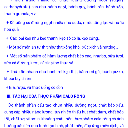
+ Món tráng miệng có chứa lượng đường ngọt (sugary
carbohydrate) cao như bánh ngọt, bánh quy, bánh rán, bánh xốp,
thanh granola, v.v.
+ Đồ uống có đường ngọt nhiều như soda, nước tăng lực và nước
hoa quả
+ Các loại kẹo như kẹo thanh, kẹo sô cô la. kẹo cứng….
+ Một số món ăn từ thịt như thịt xông khói, xúc xích và hotdog…
+ Một số sản phẩm có hàm lượng chất béo cao, như bơ, sữa tươi,
sữa có đường, kem, các loại bơ thực vật…
+ Thức ăn nhanh như bánh mì kẹp thịt, bánh mì gói, bánh pizza,
khoai tây chiên …
+ Bia, rượu, và thức uống có cồn
III.
TÁC HẠI CỦA THỰC PHẨM CALO RỖNG
Do thành phần cấu tạo chứa nhiều đường ngọt, chất béo xấu,
cung cấp nhiều năng lượng, tuy nhiên thiếu hụt chất đạm, chất béo
tốt, chất xơ, vitamin, khoáng chất, nên thực phẩm calo rỗng có ảnh
hưởng xấu lên quá trình tạo hình, phát triển, đáp ứng miễn dịch, và