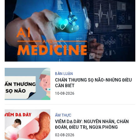
BÀN LUẬN
CHẤN THƯƠNG SỌ NÃO-NHỮNG ĐIỀU
CẦN BIẾT
10-08-2026
ẨM THỰC
VIÊM DẠ DÀY: NGUYÊN NHÂN, CHẨN
ĐOÁN, ĐIỀU TRỊ, NGỪA PHÒNG
02-08-2026