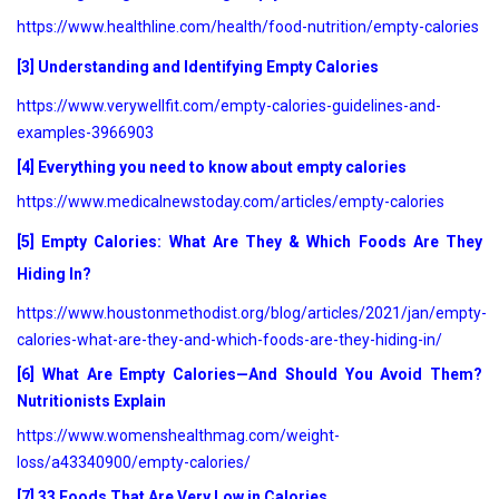
https://www.healthline.com/health/food-nutrition/empty-calories
[3] Understanding and Identifying Empty Calories
https://www.verywellfit.com/empty-calories-guidelines-and-
examples-3966903
[4] Everything you need to know about empty calories
https://www.medicalnewstoday.com/articles/empty-calories
[5] Empty Calories: What Are They & Which Foods Are They
Hiding In?
https://www.houstonmethodist.org/blog/articles/2021/jan/empty-
calories-what-are-they-and-which-foods-are-they-hiding-in/
[6] What Are Empty Calories—And Should You Avoid Them?
Nutritionists Explain
https://www.womenshealthmag.com/weight-
loss/a43340900/empty-calories/
[7] 33 Foods That Are Very Low in Calories