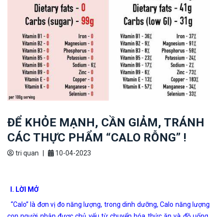
ĐỂ KHỎE MẠNH, CẦN GIẢM, TRÁNH
CÁC THỰC PHẨM “CALO RỖNG” !
tri quan
|
10-04-2023
I. LỜI MỞ
“Calo” là đơn vị đo năng lượng, trong dinh dưỡng, Calo năng lượng
con người nhận được chủ yếu từ chuyển hóa thức ăn và đồ uống,