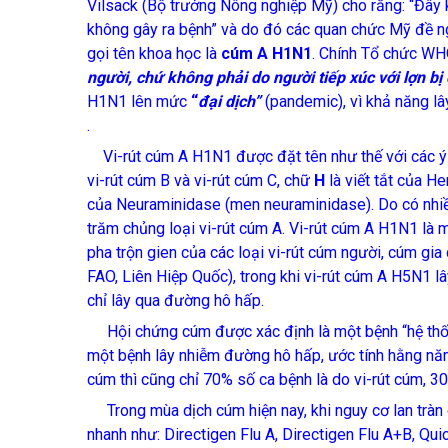
Vilsack (Bộ trưởng Nông nghiệp Mỹ) cho rằng: “Đây k
không gây ra bệnh” và do đó các quan chức Mỹ đề n
gọi tên khoa học là
cúm A H1N1
. Chính Tổ chức W
người, chứ không phải do người tiếp xúc với lợn bị
H1N1 lên mức
“
đại dịch”
(pandemic), vì khả năng lâ
.
Vi-rút cúm A H1N1 được đặt tên như thế với các ý
vi-rút cúm B và vi-rút cúm C, chữ
H
là viết tắt của H
của Neuraminidase (men neuraminidase). Do có nhiề
trăm chủng loại vi-rút cúm A. Vi-rút cúm A H1N1 là m
pha trộn gien của các loại vi-rút cúm người, cúm gi
FAO, Liên Hiệp Quốc), trong khi vi-rút cúm A H5N1 l
chỉ lây qua đường hô hấp.
Hội chứng cúm được xác định là một bệnh “hệ thống”
một bệnh lây nhiễm đường hô hấp, ước tính hằng nă
cúm thì cũng chỉ 70% số ca bệnh là do vi-rút cúm, 30
Trong mùa dịch cúm hiện nay, khi nguy cơ lan tràn 
nhanh như: Directigen Flu A, Directigen Flu A+B, Q