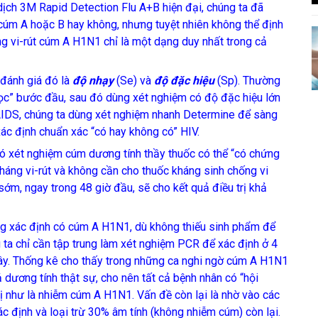
ịch 3M Rapid Detection Flu A+B hiện đại, chúng ta đã
 cúm A hoặc B hay không, nhưng tuyệt nhiên không thể định
ằng vi-rút cúm A H1N1 chỉ là một dạng duy nhất trong cả
 đánh giá đó là
độ nhạy
(Se) và
độ đặc hiệu
(Sp). Thường
ọc” bước đầu, sau đó dùng xét nghiệm có độ đặc hiệu lớn
 AIDS, chúng ta dùng xét nghiệm nhanh Determine để sàng
ác định chuẩn xác “có hay không có” HIV.
xét nghiệm cúm dương tính thầy thuốc có thể “có chứng
áng vi-rút và không cần cho thuốc kháng sinh chống vi
sớm, ngay trong 48 giờ đầu, sẽ cho kết quả điều trị khả
g xác định có cúm A H1N1, dù không thiếu sinh phẩm để
ta chỉ cần tập trung làm xét nghiệm PCR để xác định ở 4
 đây. Thống kê cho thấy trong những ca nghi ngờ cúm A H1N1
dương tính thật sự, cho nên tất cả bệnh nhân có “hội
rị như là nhiễm cúm A H1N1. Vấn đề còn lại là nhờ vào các
c định và loại trừ 30% âm tính (không nhiễm cúm) còn lại.