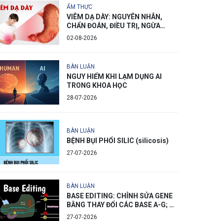
ẨM THỰC
VIÊM DẠ DÀY: NGUYÊN NHÂN,
CHẨN ĐOÁN, ĐIỀU TRỊ, NGỪA
PHÒNG
02-08-2026
BÀN LUẬN
NGUY HIỂM KHI LẠM DỤNG AI
TRONG KHOA HỌC
28-07-2026
BÀN LUẬN
BỆNH BỤI PHỔI SILIC (silicosis)
27-07-2026
BÀN LUẬN
BASE EDITING: CHỈNH SỬA GENE
BẰNG THAY ĐỔI CÁC BASE A-G; C-
T
27-07-2026