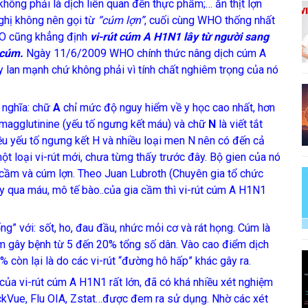
hông phải là dịch liên quan đến thực phẩm;… ăn thịt lợn
ghị không nên gọi từ
“cúm lợn”
, cuối cùng WHO thống nhất
HO cũng khẳng định
vi-rút cúm A H1N1 lây từ người sang
 cúm.
Ngày 11/6/2009 WHO
chính thức nâng dịch cúm A
y lan mạnh chứ không phải vì tính chất nghiêm trọng của nó
 nghĩa: chữ
A
chỉ mức độ nguy hiểm về y học cao nhất, hơn
emagglutinine (yếu tố ngưng kết máu) và chữ
N
là viết tắt
u yếu tố ngưng kết H và nhiều loại men N nên có đến cả
ột loại vi-rút mới, chưa từng thấy trước đây. Bộ gien của nó
a cầm và cúm lợn. Theo Juan Lubroth (Chuyên gia tổ chức
ây qua máu, mô tế bào..của gia cầm thì vi-rút cúm A H1N1
 với: sốt, ho, đau đầu, nhức mỏi cơ và rát họng. Cúm là
m gây bệnh từ 5 đến 20% tổng số dân. Vào cao điểm dịch
% còn lại là do các vi-rút “đường hô hấp” khác gây ra.
của vi-rút cúm A H1N1 rất lớn, đã có khá nhiều xét nghiệm
uickVue, Flu OIA, Zstat…được đem ra sử dụng. Nhờ các xét