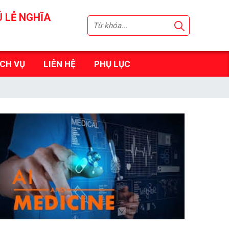
Ú LỄ NGHĨA
ỊCH VỤ
LIÊN HỆ
PHỤ LỤC