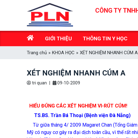
Skip
CÔNG TY TNHH
to
content
GIỚI THIỆU
THÔNG TIN Y HỌC
Trang chủ
»
KHOA HỌC
»
XÉT NGHIỆM NHANH CÚM A
XÉT NGHIỆM NHANH CÚM A
tri quan
|
09-10-2009
HIỂU ĐÚNG CÁC XÉT NGHIỆM VI-RÚT CÚM!
TS.BS. Trần Bá Thoại (Bệnh viện Đà Nẵng)
Từ giữa tháng 4/ 2009 Magaret Chan (Tổng Giám
Mỹ có nguy cơ gây ra đại dịch toàn cầu, vì thế rất 