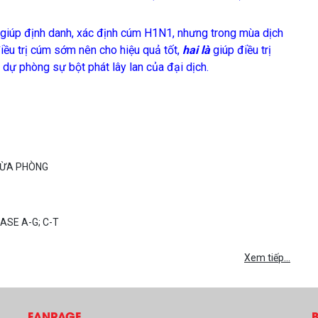
giúp định danh, xác định cúm H1N1, nhưng trong mùa dịch
iều trị cúm sớm nên cho hiệu quả tốt,
hai là
giúp
điều trị
 dự phòng sự bột phát lây lan của đại dịch.
NGỪA PHÒNG
ASE A-G; C-T
Xem tiếp...
FANPAGE