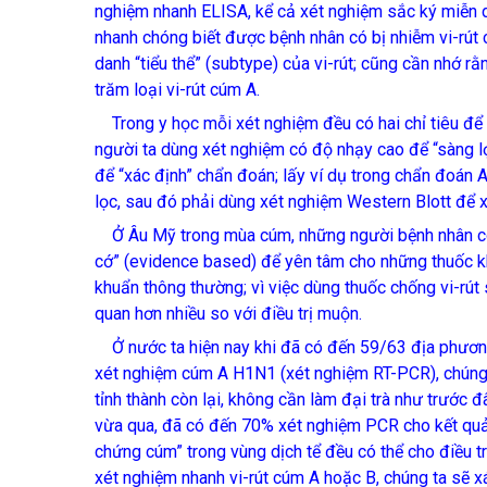
nghiệm nhanh ELISA, kể cả xét nghiệm sắc ký miễn d
nhanh chóng biết được bệnh nhân có bị nhiễm vi-rút
danh “tiểu thể” (subtype) của vi-rút; cũng cần nhớ r
trăm loại vi-rút cúm A.
Trong y học mỗi xét nghiệm đều có hai chỉ tiêu để
người ta dùng xét nghiệm có độ nhạy cao để “sàng l
để “xác định” chẩn đoán; lấy ví dụ trong chẩn đoán
lọc, sau đó phải dùng xét nghiệm Western Blott để x
Ở Âu Mỹ trong mùa cúm, những người bệnh nhân có 
cớ” (evidence based) để yên tâm cho những thuốc kh
khuẩn thông thường; vì việc dùng thuốc chống vi-rút 
quan hơn nhiều so với điều trị muộn.
Ở nước ta hiện nay khi đã có đến 59/63 địa phươn
xét nghiệm cúm A H1N1 (xét nghiệm RT-PCR), chúng 
tỉnh thành còn lại, không cần làm đại trà như trước
vừa qua, đã có đến 70% xét nghiệm PCR cho kết quả 
chứng cúm” trong vùng dịch tể đều có thể cho điều t
xét nghiệm nhanh vi-rút cúm A hoặc B, chúng ta sẽ xá