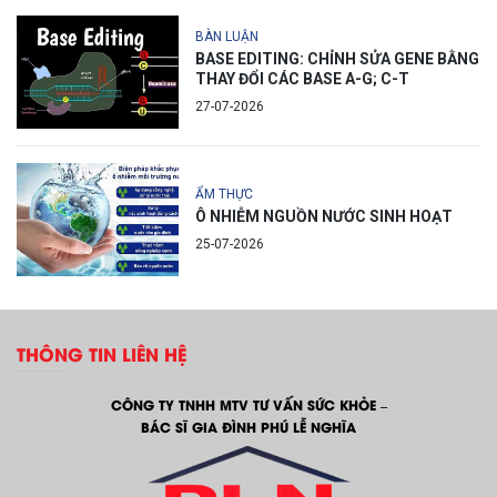
BÀN LUẬN
BASE EDITING: CHỈNH SỬA GENE BẰNG
THAY ĐỔI CÁC BASE A-G; C-T
27-07-2026
ẨM THỰC
Ô NHIỄM NGUỒN NƯỚC SINH HOẠT
25-07-2026
THÔNG TIN LIÊN HỆ
CÔNG TY TNHH MTV TƯ VẤN SỨC KHỎE –
BÁC SĨ GIA ĐÌNH PHÚ LỄ NGHĨA