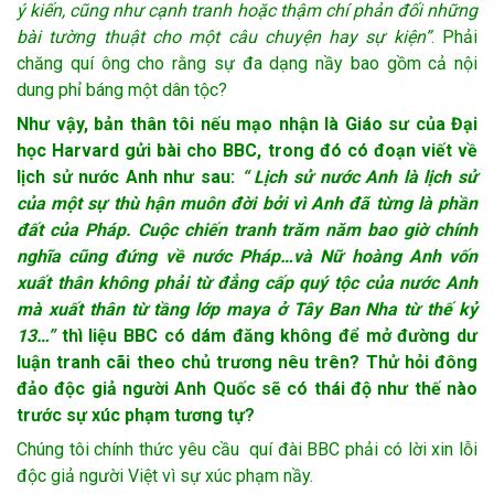
ý kiến, cũng như cạnh tranh hoặc thậm chí phản đối những
bài tường thuật cho một câu chuyện hay sự kiện”
. Phải
chăng quí ông cho rằng sự đa dạng nầy bao gồm cả nội
dung phỉ báng một dân tộc?
Như vậy, bản thân tôi nếu mạo nhận là Giáo sư của Đại
học Harvard gửi bài cho BBC, trong đó có đoạn viết về
lịch sử nước Anh như sau:
“ Lịch sử nước Anh là lịch sử
của một sự thù hận muôn đời bởi vì Anh đã từng là phần
đất của Pháp. Cuộc chiến tranh trăm năm bao giờ chính
nghĩa cũng đứng về nước Pháp…và Nữ hoàng Anh vốn
xuất thân không phải từ đẳng cấp quý tộc của nước Anh
mà xuất thân từ tầng lớp maya ở Tây Ban Nha từ thế kỷ
13…”
thì liệu BBC có dám đăng không để mở đường dư
luận tranh cãi theo chủ trương nêu trên? Thử hỏi đông
đảo độc giả người Anh Quốc sẽ có thái độ như thế nào
trước sự xúc phạm tương tự?
Chúng tôi chính thức yêu cầu quí đài BBC phải có lời xin lỗi
độc giả người Việt vì sự xúc phạm nầy.