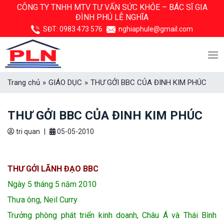
Skip
CÔNG TY TNHH MTV TƯ VẤN SỨC KHỎE –
BÁC SĨ GIA
ĐÌNH PHÚ LỄ NGHĨA
to
content
SĐT:
0983 473 576
nghiaphule@gmail.com
Trang chủ
»
GIÁO DỤC
»
THƯ GỞI BBC CỦA ĐINH KIM PHÚC
THƯ GỞI BBC CỦA ĐINH KIM PHÚC
tri quan
|
05-05-2010
THƯ GỞI LÃNH ĐẠO BBC
Ngày 5 tháng 5 năm 2010
Thưa ông, Neil Curry
Trưởng phòng phát triển kinh doanh, Châu Á và Thái Bình