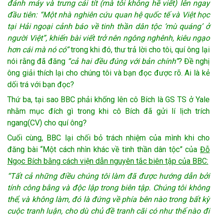
đánh máy và trưng cái tít (mà tôi không hề viết) lên ngay
đầu tiên: “Một nhà nghiên cứu quan hệ quốc tế và Việt học
tại Hải ngoại cảnh báo về tinh thần dân tộc ‘mù quáng’ ở
người Việt”, khiến bài viết trở nên ngông nghênh, kiêu ngạo
hơn cái mà nó có”
trong khi đó, thư trả lời cho tôi, quí ông lại
nói rằng đã đăng
“cả hai đều đúng với bản chính”
? Đề nghị
ông giải thích lại cho chúng tôi và bạn đọc được rõ. Ai là kẻ
dối trá với bạn đọc?
Thứ ba, tại sao BBC phải khống lên cô Bích là GS TS ở Yale
nhằm mục đích gì trong khi cô Bích đã gửi lí lịch trích
ngang(CV) cho quí ông?
Cuối cùng, BBC lại chối bỏ trách nhiệm của mình khi cho
đăng bài “Một cách nhìn khác về tinh thần dân tộc” của
Đỗ
Ngọc Bích bằng cách viện dẫn nguyên tắc biên tập của BBC:
“Tất cả những điều chúng tôi làm đã được hướng dẫn bởi
tính công bằng và độc lập trong biên tập. Chúng tôi không
thể, và không làm, đó là đứng về phía bên nào trong bất kỳ
cuộc tranh luận, cho dù chủ đề tranh cãi có như thế nào đi