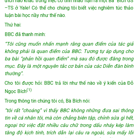
đích nào khác trong việc cố tình nhào nặn ra một Bà Bích GS
–TS ở Yale! Có thể cho chúng tôi biết việc nghiêm túc thảo
luận bài học nầy như thế nào.
Thứ hai:
BBC đã thanh minh:
“Tôi cũng muốn nhấn mạnh rằng quan điểm của tác giả
không phải là quan điểm của BBC. Tương tự áp dụng cho
ba bài “phản hồi quan điểm” mà sau đó được đăng trong
mục. Đây là một nguyên tắc cơ bản của các Diễn đàn bình
thường”.
Cho tôi được hỏi: BBC trả lời như thế nào về ý kiến của Đỗ
(1)
Ngọc Bích
Trong thông tin chúng tôi có, Bà Bích nói:
“tôi rất “choáng” vì thấy BBC không những đưa sai thông
tin về cá nhân tôi, mà còn chẳng biên tập, chỉnh sửa gì hết,
ngoại trừ việc đặt nhiều câu chữ trong dấu nháy kép làm
tăng độ kịch tính, trích dẫn lại câu ra ngoài, sửa mấy lỗi