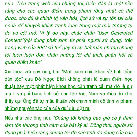
nữa. Trên trang web của chúng tôi, Diễn đàn là một nền
tảng cho các quan điểm trong phạm rộng nhất có thể
được, cho dù là chính trị, văn hóa, lịch sử và sự tồn tại của
nó là để khuyến khích tranh luận trong một môi trường tự
do và cởi mở. Vì lý do này, chắc chắn “User Generated
Content”(nội dung phát sinh từ phía người sử dụng) trên
trang web của BBC có thể gây ra sự bất mãn nhưng chúng
tôi luôn luôn đón nhận những lời chỉ trích, phản hồi và
quan điểm khác”
.
Xin thưa với quý ông, bài
“Một cách nhìn khác về tinh thần
dân tộc” của
Đỗ Ngọc Bích không phải là quan điểm học
thuật hay một phát hiện khoa học cần tranh cãi mà đó là sự
mạ lị và phỉ báng lịch sử dân tộc Việt Nam và điều dó cho
thấy quí Ông đã tự mâu thuẩn với chính mình cố tình vi phạm
những nguyên tắc của của quí đài đặt ra.
Nếu như các ông nói:
“Chúng tôi không bao giờ có ý định
làm tổn thương tình cảm của bất kỳ ai. Đồng thời, người sử
dụng phải hiểu rằng chúng tôi đề cao tính đa dạng của các