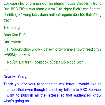
Lời cuối nhờ ông nhắn gửi lại những người Việt Nam trong
Ban BBC Tiếng Việt tham gia vụ “Đỗ Ngọc Bích”: các ông chỉ
là những kẻ vong bản, đánh mất cội nguồn dân tộc thật đáng
trách.
Trân trọng
Đinh Kim Phúc
Chú thích:
(1) Nguồn:http://www.x cafevn.org/forum/showthread.php?
t=855&page=16
– Nguồn: Bài trên Facebook của bà Đỗ Ngọc Bích
——
Dear Mr. Curry,
Thank you for your response to my letter. I would like to
mention that even though I send my letters to BBC Service,
I want to publish all the letters so that audiences know
what’s going on.