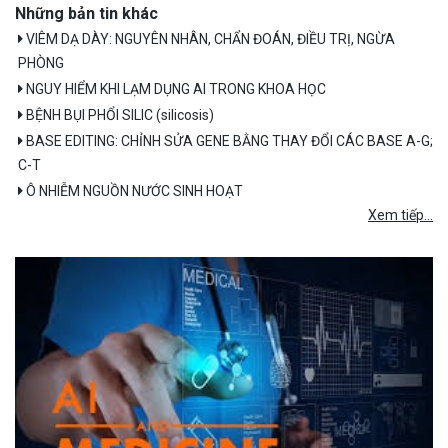
Những bản tin khác
VIÊM DẠ DÀY: NGUYÊN NHÂN, CHẨN ĐOÁN, ĐIỀU TRỊ, NGỪA
PHÒNG
NGUY HIỂM KHI LẠM DỤNG AI TRONG KHOA HỌC
BỆNH BỤI PHỔI SILIC (silicosis)
BASE EDITING: CHỈNH SỬA GENE BẰNG THAY ĐỔI CÁC BASE A-G;
C-T
Ô NHIỄM NGUỒN NƯỚC SINH HOẠT
Xem tiếp...