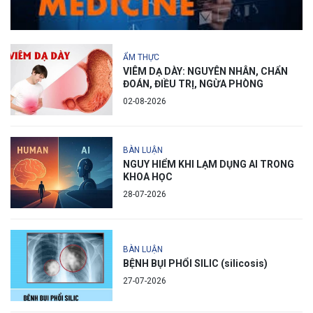
ẨM THỰC
VIÊM DẠ DÀY: NGUYÊN NHÂN, CHẨN
ĐOÁN, ĐIỀU TRỊ, NGỪA PHÒNG
02-08-2026
BÀN LUẬN
NGUY HIỂM KHI LẠM DỤNG AI TRONG
KHOA HỌC
28-07-2026
BÀN LUẬN
BỆNH BỤI PHỔI SILIC (silicosis)
27-07-2026