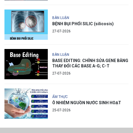
BÀN LUẬN
BỆNH BỤI PHỔI SILIC (silicosis)
27-07-2026
BÀN LUẬN
BASE EDITING: CHỈNH SỬA GENE BẰNG
THAY ĐỔI CÁC BASE A-G; C-T
27-07-2026
ẨM THỰC
Ô NHIỄM NGUỒN NƯỚC SINH HOẠT
25-07-2026