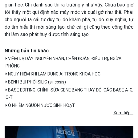
gian học. Ghi danh sao thì ra trường y như vậy. Chưa bao giờ
tôi thấy một qui định nào máy móc và quái gở như thế. Phải
cho người ta cái tư duy tự do khám phá, tự do suy nghĩa, tự
do tìm hiểu thì mới sáng tạo, chứ cái gì cũng theo công thức
thì làm sao phát huy được tính sáng tạo.
Những bản tin khác
VIÊM DẠ DÀY: NGUYÊN NHÂN, CHẨN ĐOÁN, ĐIỀU TRỊ, NGỪA
PHÒNG
NGUY HIỂM KHI LẠM DỤNG AI TRONG KHOA HỌC
BỆNH BỤI PHỔI SILIC (silicosis)
BASE EDITING: CHỈNH SỬA GENE BẰNG THAY ĐỔI CÁC BASE A-G;
C-T
Ô NHIỄM NGUỒN NƯỚC SINH HOẠT
Xem tiếp...