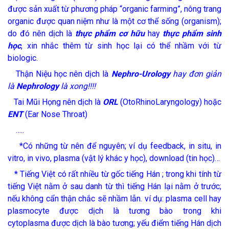
được sản xuất từ phương pháp “organic farming”, nông trang
organic được quan niệm như là một cơ thể sống (organism);
do đó nên dịch là
thực
phẩm cơ hữu
hay
thực phẩm sinh
học
, xin nhắc thêm từ sinh học lại có thể nhầm với từ
biologic.
Thận Niệu học nên dịch là
Nephro-Urology
hay đơn giản
là
Nephrology
là xong!!!!
Tai Mũi Họng nên dịch là
ORL
(OtoRhinoLaryngology) hoặc
ENT
(Ear Nose Throat)
…..
*Có những từ nên để nguyên; ví dụ feedback, in situ, in
vitro, in vivo, plasma (vật lý khác y học), download (tin học)…
* Tiếng Việt có rất nhiều từ gốc tiếng Hán ; trong khi tính từ
tiếng Việt nằm ở sau danh từ thì tiếng Hán lại nằm ở trước;
nếu không cẩn thận chắc sẽ nhầm lẫn. ví dụ: plasma cell hay
plasmocyte được dịch là tương bào trong khi
cytoplasma được dịch là bào tương; yếu điểm tiếng Hán dịch