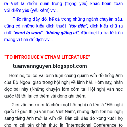
ra Việt là điểm quan trọng (trọng yếu) khác hoàn toàn
với điểm yếu (yếu kém).v.v…
Tiếc rằng đây đó, kể cả trong những ngành chuyên sâu,
cũng có những kiểu dịch thuật
“tùy tiện”,
dịch kiểu chữ ra
chữ
“word to word
”,
“không giống ai”,
đặc biệt tự tra từ trên
mạng vi tính để dịch.v.v….
“TO INTRODUCE VIETNAM LITERATURE”
tuanvannguyen.blogspot.com
Hôm nọ, tôi có vài bình luận chung quanh vấn đề tiếng Anh
của Bộ Ngoại giao trong hội nghị về lãnh hải. Hôm nay, nhân
đọc bài này (
Những chuyện lôm côm tại Hội nghị văn học
quốc tế
) tôi lại có thêm vài dòng ghi thêm.
Giới văn học mới tổ chức một hội nghị có tên là “Hội nghị
quốc tế giới thiệu văn học Việt Nam”, nhưng dịch tên hội nghị
sang tiếng Anh mới là vấn đề. Bàn cãi đâu đó xong xuôi, họ
cho ra cái tên chính thức là “International Conference to