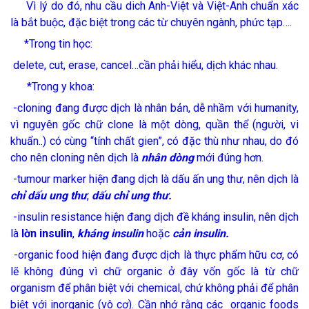
Vì lý do đó, nhu cầu dich Anh-Việt và Việt-Anh chuẩn xác
là bắt buộc, đặc biệt trong các từ chuyên ngành, phức tạp….
*Trong tin học:
delete, cut, erase, cancel…cần phải hiểu, dịch khác nhau.
*Trong y khoa:
-cloning đang được dịch là nhân bản, dễ nhầm với humanity,
vì nguyên gốc chữ clone là một dòng, quần thể (người, vi
khuẩn..) có cùng “tính chất gien”, có đặc thù như nhau, do đó
cho nên cloning nên dịch là
nhân dòng
mới đúng hơn.
-tumour marker hiện đang dịch là dấu ấn ung thư, nên dịch là
chỉ dấu ung thư
,
dấu chỉ ung thư.
-insulin resistance hiện đang dịch đề kháng insulin, nên dịch
là
lờn insulin
,
kháng insulin
hoặc
cản insulin.
-organic food hiện đang được dịch là thực phẩm hữu cơ, có
lẽ không đúng vì chữ organic ở đây vốn gốc là từ chữ
organism để phân biệt với chemical, chứ không phải để phân
biệt với inorganic (vô cơ). Cần nhớ rằng các organic foods