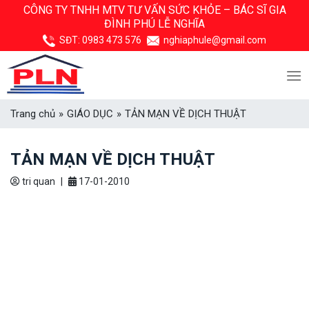
Skip
CÔNG TY TNHH MTV TƯ VẤN SỨC KHỎE –
BÁC SĨ GIA
ĐÌNH PHÚ LỄ NGHĨA
to
content
SĐT:
0983 473 576
nghiaphule@gmail.com
Trang chủ
»
GIÁO DỤC
»
TẢN MẠN VỀ DỊCH THUẬT
TẢN MẠN VỀ DỊCH THUẬT
tri quan
|
17-01-2010