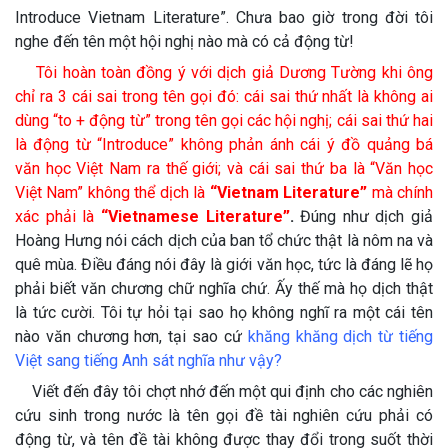
Introduce Vietnam Literature”. Chưa bao giờ trong đời tôi
nghe đến tên một hội nghị nào mà có cả động từ!
Tôi hoàn toàn đồng ý với dịch giả Dương Tường khi ông
chỉ ra 3 cái sai trong tên gọi đó: cái sai thứ nhất là không ai
dùng “to + động từ” trong tên gọi các hội nghị; cái sai thứ hai
là động từ “Introduce” không phản ánh cái ý đồ quảng bá
văn học Việt Nam ra thế giới; và cái sai thứ ba là “Văn học
Việt Nam” không thể dịch là
“Vietnam Literature”
mà chính
xác phải là
“Vietnamese Literature”
.
Đúng như dịch giả
Hoàng Hưng nói cách dịch của ban tổ chức thật là nôm na và
quê mùa. Điều đáng nói đây là giới văn học, tức là đáng lẽ họ
phải biết văn chương chữ nghĩa chứ. Ấy thế mà họ dịch thật
là tức cười. Tôi tự hỏi tại sao họ không nghĩ ra một cái tên
nào văn chương hơn, tại sao cứ
khăng khăng dịch từ tiếng
Việt sang tiếng Anh sát nghĩa như vậy?
Viết đến đây tôi chợt nhớ đến một qui định cho các nghiên
cứu sinh trong nước là tên gọi đề tài nghiên cứu phải có
động từ, và tên đề tài không được thay đổi trong suốt thời