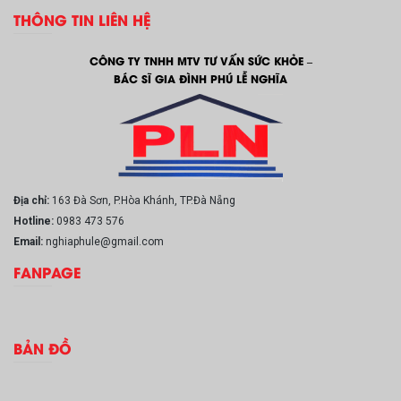
THÔNG TIN LIÊN HỆ
CÔNG TY TNHH MTV TƯ VẤN SỨC KHỎE –
BÁC SĨ GIA ĐÌNH PHÚ LỄ NGHĨA
Địa chỉ:
163 Đà Sơn, P.Hòa Khánh, TP.Đà Nẵng
Hotline:
0983 473 576
Email:
nghiaphule@gmail.com
FANPAGE
BẢN ĐỒ